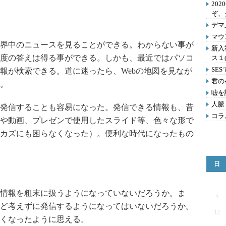
202
ぞ、
デマ
マウ
界中のニュースを見ることができる。わからない事が
新入
度の答えは得る事ができる。しかも、最近ではパソコ
ス１
SE
報が検索できる。道に迷ったら、Webの地図を見なが
君の
。
嘘を
人脈
発信することも容易になった。発信できる情報も、昔
コラ
や動画、プレゼンで使用したスライド等、色々な形で
カズにも困らなくなった）。便利な時代になったもの
日
情報を粗末に扱うようになっていないだろうか。ま
5
ど考えずに発信するようになってはいないだろうか。
12
くなったように思える。