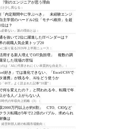
 7割のエンジニアが思う理由
代だけ少し異なる：
割「内定期間中に学ぶべき」 未経験エンジ
自主学習のハードル2位「モチベ維持」を超
1位は？
る必要ない」派の理由とは：
通を抜いて2位に躍進したITベンダーは？
業界の就職人気企業トップ20
みに振り返る2026年上半期ニュース：
I活用する新人増えてOJT負担増」 複数の調
露呈した現場の苦悩
なのは「AIに代替されにくい本質的な自走力」：
xcel好き」では進化できない、「Excel/CSVで
タ連携」が残る今、AIをどう使うか
「＠IT」よく読まれた記事“10選”：
Iで何を変えたの？」と問われる今、転職で年
上がる人／上がらない人
AI時代の年収向上戦略（3）：
収2000万円以上が約6割」 CTO、CIOなど
クラス転職が5年で2.2倍のバブル、求められ
材像は
O・経営幹部人材の転職市場動向：