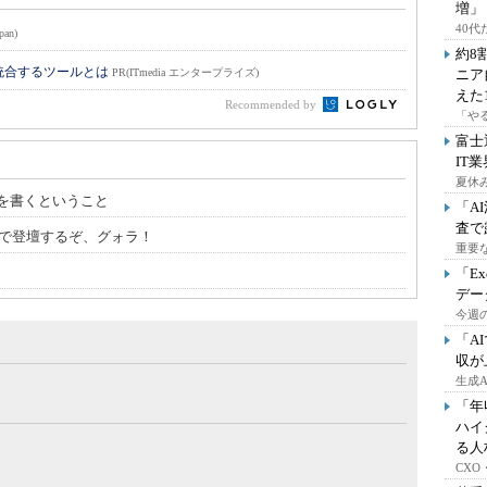
増」
40
pan)
約8
統合するツールとは
PR(ITmedia エンタープライズ)
ニア
えた
Recommended by
「や
富士
IT
夏休
を書くということ
「A
査で
時00分で登壇するぞ、グォラ！
重要
「E
デー
今週の
「A
収が
生成
「年
ハイ
る人
CX