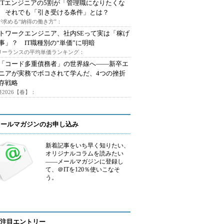
ITエンジニアの5割が「管理職になりたくな
 それでも「引き受ける条件」とは？
が求める“納得の働き方”：
トワークエンジニア、社内SEって実は「稼げ
事」？ IT職種別の“単価”に明暗
フリーランスの平均単価ランキング：
で「コード多重債務者」の世界線へ――新卒エ
ニアが実務でボコされて学んだ、4つの挫折
存戦略
2026【春】：
メールマガジンのお申し込み
新着記事をいち早く知りたい、
オリジナルコラムを読みたい
――メールマガジンに登録し
て、＠ITを120％使いこなそ
う。
注目エントリー