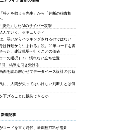
ニアライフ 最新の投稿
を「答えを教える先生」から「判断の稽古相
へ
2.「脱走」したAIのサイバー攻撃
込んでいく、セキュリティ
は、弱いからハッキングされるのではない
考は行動から生まれる」説。20年コードを書
悟った、建設現場へ行くことの価値
ウーの選択 (12) 慣れない立ち位置
42回 結果を引き受ける
で画面を読み解かせてデータベース設計のお勉
時代に、人間が失ってはいけない判断力とは何
を下げることに抵抗できるか
 新着記事
Iがコードを書く時代、新職種FDEが需要