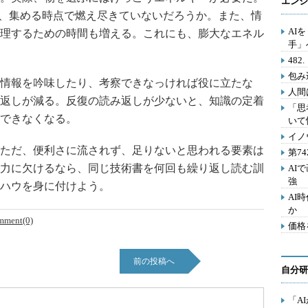
エンジ
て、集める時点で燃え尽きていないだろうか。また、情
AI
理するための時間も増える。これにも、膨大なエネル
手」
48
包み
情報を吟味したり、考察できなっければ役に立たな
人間
返しが減る。反復の読み返しが少ないと、知識の定着
「思
できなくなる。
いて
イノ
ただ、便利さに流されず、足りないと思われる要素は
第7
力に欠けるなら、同じ技術書を何回も繰り返し読む訓
AI
強
ハウを身に付けよう。
AI
か
mment(0)
価格
前の投稿へ
自分研
「A