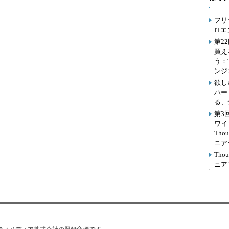
フリ
IT
第2
買え
う：
ンジ
欲し
ハー
る、
第3
ワイ
Th
ニア
Th
ニア