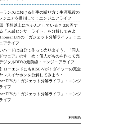
ーランスにおける仕事の断り方：生涯現役の
エンジニアを目指して：エンジニアライフ
2回: 予想以上にちゃんとしている？ 330円で
る「人感センサーライト」を分解してみよ
ThousanDIYの「ガジェット分解ライフ」：エ
ニアライフ
いハードは自分で作って売り出そう。「同人
ドウェア」のすゝめ：個人がものを作って売
デジタルDIYの最前線：エンジニアライフ
回: ローエンドにもRISC-Vが！ダイソーの完全
ヤレスイヤホンを分解してみよう：
ousanDIYの「ガジェット分解ライフ」：エンジ
ライフ
ousanDIYの「ガジェット分解ライフ」：エンジ
ライフ
利用規約