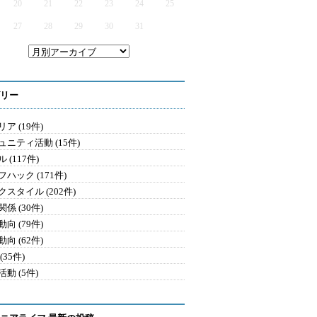
20
21
22
23
24
25
27
28
29
30
31
リー
ア (19件)
ュニティ活動 (15件)
 (117件)
ハック (171件)
クスタイル (202件)
係 (30件)
向 (79件)
向 (62件)
(35件)
動 (5件)