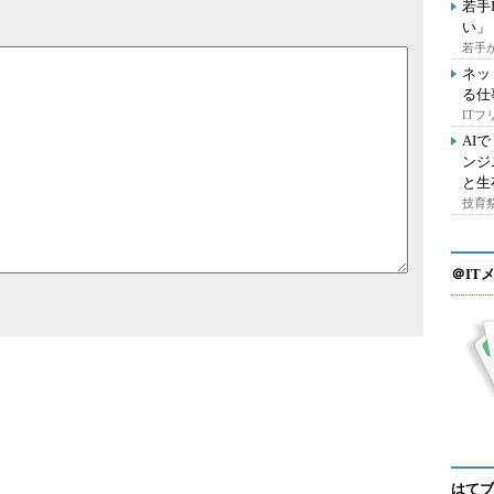
若手
い」
若手
ネッ
る仕
IT
AI
ンジ
と生
技育祭
＠IT
はてブ