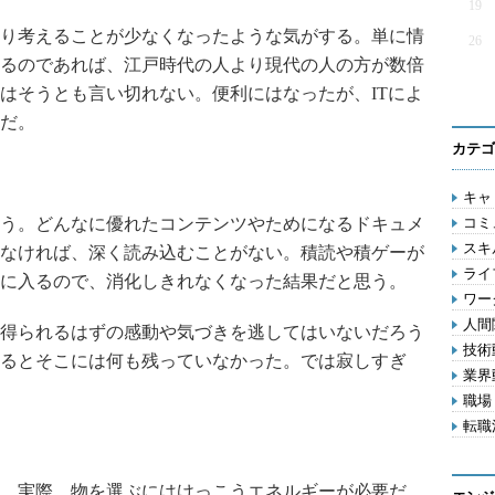
19
り考えることが少なくなったような気がする。単に情
26
るのであれば、江戸時代の人より現代の人の方が数倍
はそうとも言い切れない。便利にはなったが、ITによ
だ。
カテゴ
キャリ
う。どんなに優れたコンテンツやためになるドキュメ
コミ
スキル
なければ、深く読み込むことがない。積読や積ゲーが
ライフ
に入るので、消化しきれなくなった結果だと思う。
ワー
人間関
得られるはずの感動や気づきを逃してはいないだろう
技術動
るとそこには何も残っていなかった。では寂しすぎ
業界動
職場 
転職活
。実際、物を選ぶにはけっこうエネルギーが必要だ。