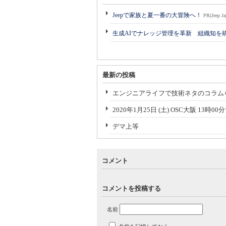
Jeepで家族と夏一番の大冒険へ！
PR(Jeep Ja
生成AIでナレッジ管理を革新 組織知を
最新の投稿
エンジニアライフで技術ネタのコラム
2020年1月25日 (土) OSC大阪 13
デマ上等
コメント
コメントを投稿する
名前