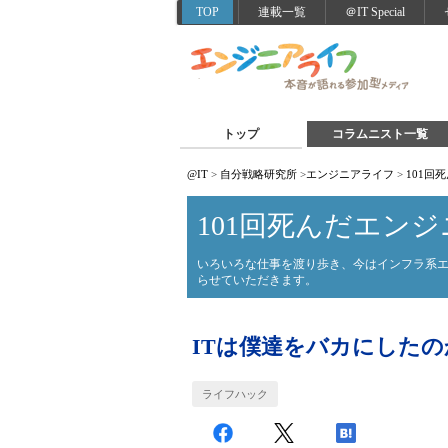
TOP
連載一覧
＠IT Special
トップ
コラムニスト一覧
@IT
>
自分戦略研究所
>
エンジニアライフ
>
101回
101回死んだエンジ
いろいろな仕事を渡り歩き、今はインフラ系
らせていただきます。
ITは僕達をバカにした
ライフハック