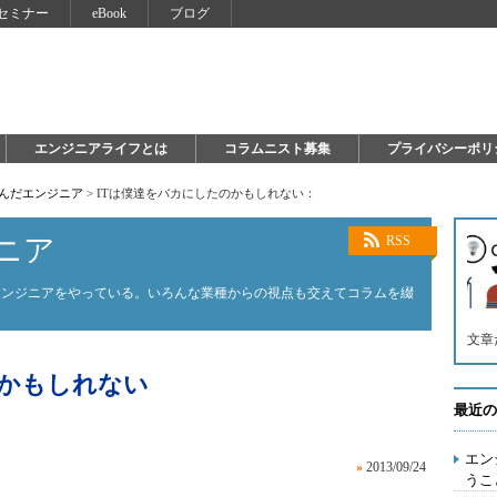
セミナー
eBook
ブログ
エンジニアライフとは
コラムニスト募集
プライバシーポリ
死んだエンジニア
>
ITは僕達をバカにしたのかもしれない：
ニア
RSS
エンジニアをやっている。いろんな業種からの視点も交えてコラムを綴
文章
のかもしれない
最近の
エン
»
2013/09/24
うこ