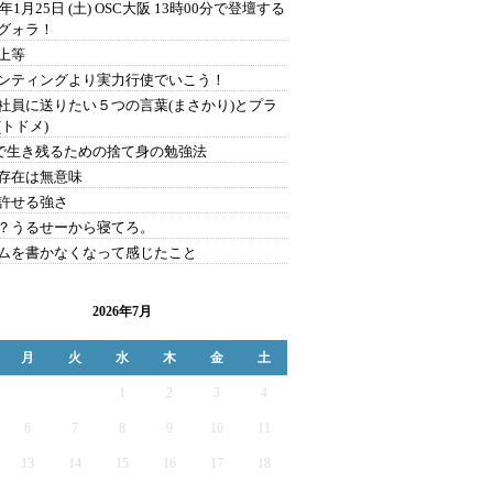
0年1月25日 (土) OSC大阪 13時00分で登壇する
グォラ！
上等
ンティングより実力行使でいこう！
社員に送りたい５つの言葉(まさかり)とプラ
(トドメ)
Sで生き残るための捨て身の勉強法
存在は無意味
許せる強さ
？うるせーから寝てろ。
ムを書かなくなって感じたこと
2026年7月
月
火
水
木
金
土
1
2
3
4
6
7
8
9
10
11
13
14
15
16
17
18