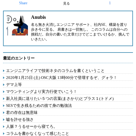
Share
1
見る
Anubis
名も無き火消しエンジニア サポート、社内SE、構築を渡り
歩き今に至る。 肩書きは一切無し。 このコラムは自分への
挑戦だ。自分の書いた文章だけでどこまでいけるか、挑んで
いきたい。
最近のエントリー
エンジニアライフで技術ネタのコラムを書くということ
2020年1月25日 (土) OSC大阪 13時00分で登壇するぞ、グォラ！
デマ上等
マウンティングより実力行使でいこう！
新入社員に送りたい５つの言葉(まさかり)とプラス１(トドメ)
SESで生き残るための捨て身の勉強法
君の存在は無意味
嘘を許せる強さ
人脈？うるせーから寝てろ。
コラムを書かなくなって感じたこと