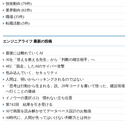
技術動向 (79件)
業界動向 (62件)
職場 (35件)
転職活動 (5件)
エンジニアライフ 最新の投稿
最後には離れていくAI
AIを「答えを教える先生」から「判断の稽古相手」へ
482.「脱走」したAIのサイバー攻撃
包み込んでいく、セキュリティ
人間は、弱いからハッキングされるのではない
「思考は行動から生まれる」説。20年コードを書いて悟った、建設現場
へ行くことの価値
イノウーの選択 (12) 慣れない立ち位置
第742回 結果を引き受ける
AIで画面を読み解かせてデータベース設計のお勉強
AI時代に、人間が失ってはいけない判断力とは何か