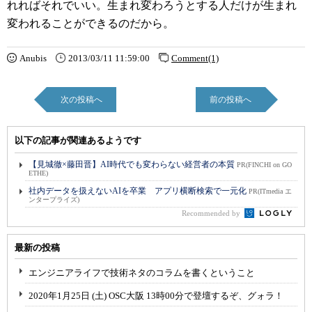
れればそれでいい。生まれ変わろうとする人だけが生まれ
変われることができるのだから。
Anubis
2013/03/11 11:59:00
Comment(1)
次の投稿へ
前の投稿へ
以下の記事が関連あるようです
【見城徹×藤田晋】AI時代でも変わらない経営者の本質
PR(FINCHI on GO
ETHE)
社内データを扱えないAIを卒業 アプリ横断検索で一元化
PR(ITmedia エ
ンタープライズ)
Recommended by
最新の投稿
エンジニアライフで技術ネタのコラムを書くということ
2020年1月25日 (土) OSC大阪 13時00分で登壇するぞ、グォラ！