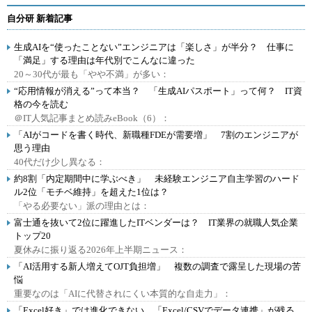
自分研 新着記事
生成AIを“使ったことない”エンジニアは「楽しさ」が半分？ 仕事に
「満足」する理由は年代別でこんなに違った
20～30代が最も「やや不満」が多い：
“応用情報が消える”って本当？ 「生成AIパスポート」って何？ IT資
格の今を読む
＠IT人気記事まとめ読みeBook（6）：
「AIがコードを書く時代、新職種FDEが需要増」 7割のエンジニアが
思う理由
40代だけ少し異なる：
約8割「内定期間中に学ぶべき」 未経験エンジニア自主学習のハード
ル2位「モチベ維持」を超えた1位は？
「やる必要ない」派の理由とは：
富士通を抜いて2位に躍進したITベンダーは？ IT業界の就職人気企業
トップ20
夏休みに振り返る2026年上半期ニュース：
「AI活用する新人増えてOJT負担増」 複数の調査で露呈した現場の苦
悩
重要なのは「AIに代替されにくい本質的な自走力」：
「Excel好き」では進化できない、「Excel/CSVでデータ連携」が残る