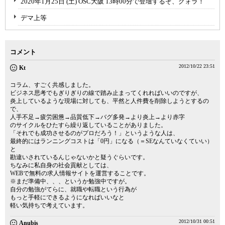
2020年1月25日 (土) OSC大阪 13時00分で登壇するぞ、グォラ！
デマ上等
コメント
2012/10/22 23:51
Kt
コラム、すごく共感しました。
ビジネス思考でもぎりぎりの線で踏み止まってくれればいいのですが、
炎上しているような現場に対しても、平然と人件費を削除しようとするの
で、
人手不足→疲労困憊→品質低下→バグ多発→より炎上→より赤字
のサイクルをひたすら繰り返していることがありました。
「それでも成功させるのがプロだろう！」というような人は、
最終的にはランニングコストは「0円」になる（＝SEなんていなくていい）
と
勘違いされているんじゃないかと疑うぐらいです。
ちなみに私自身の社会貢献としては、
WEBで無料の求人情報サイトを運営することです。
※まだ準備中、、、というか勉強中ですが。
自分の勉強がてらに、就職や転職という行為が
もっと手軽にできるようになればいいなと
軽い気持ちで考えています。
2012/10/31 00:51
Anubis