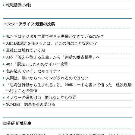
転職活動 (5件)
エンジニアライフ 最新の投稿
私たちはデジタル世界で生きる準備ができているのか？
AIにDB設計を任せるとは、どこの何のことなのか？
最後には離れていくAI
AIを「答えを教える先生」から「判断の稽古相手」へ
482.「脱走」したAIのサイバー攻撃
包み込んでいく、セキュリティ
人間は、弱いからハッキングされるのではない
「思考は行動から生まれる」説。20年コードを書いて悟った、建設現場
へ行くことの価値
イノウーの選択 (12) 慣れない立ち位置
第742回 結果を引き受ける
自分研 新着記事