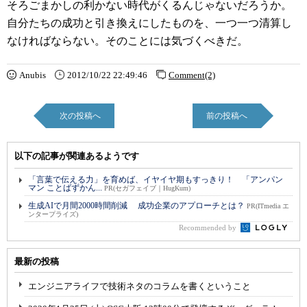
そろごまかしの利かない時代がくるんじゃないだろうか。
自分たちの成功と引き換えにしたものを、一つ一つ清算し
なければならない。そのことには気づくべきだ。
Anubis
2012/10/22 22:49:46
Comment(2)
次の投稿へ
前の投稿へ
以下の記事が関連あるようです
「言葉で伝える力」を育めば、イヤイヤ期もすっきり！ 「アンパン
マン ことばずかん...
PR(セガフェイブ｜HugKum)
生成AIで月間2000時間削減 成功企業のアプローチとは？
PR(ITmedia エ
ンタープライズ)
Recommended by
最新の投稿
エンジニアライフで技術ネタのコラムを書くということ