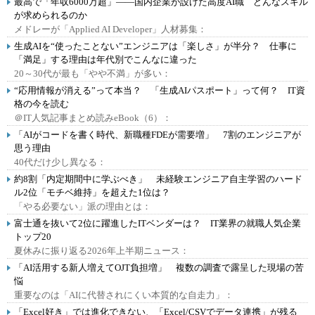
最高で「年収6000万超」――国内企業が設けた高度AI職 どんなスキル
が求められるのか
メドレーが「Applied AI Developer」人材募集：
生成AIを“使ったことない”エンジニアは「楽しさ」が半分？ 仕事に
「満足」する理由は年代別でこんなに違った
20～30代が最も「やや不満」が多い：
“応用情報が消える”って本当？ 「生成AIパスポート」って何？ IT資
格の今を読む
＠IT人気記事まとめ読みeBook（6）：
「AIがコードを書く時代、新職種FDEが需要増」 7割のエンジニアが
思う理由
40代だけ少し異なる：
約8割「内定期間中に学ぶべき」 未経験エンジニア自主学習のハード
ル2位「モチベ維持」を超えた1位は？
「やる必要ない」派の理由とは：
富士通を抜いて2位に躍進したITベンダーは？ IT業界の就職人気企業
トップ20
夏休みに振り返る2026年上半期ニュース：
「AI活用する新人増えてOJT負担増」 複数の調査で露呈した現場の苦
悩
重要なのは「AIに代替されにくい本質的な自走力」：
「Excel好き」では進化できない、「Excel/CSVでデータ連携」が残る