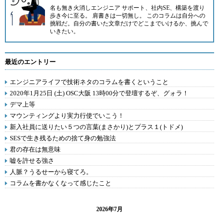
名も無き火消しエンジニア サポート、社内SE、構築を渡り
歩き今に至る。 肩書きは一切無し。 このコラムは自分への
挑戦だ。自分の書いた文章だけでどこまでいけるか、挑んで
いきたい。
最近のエントリー
エンジニアライフで技術ネタのコラムを書くということ
2020年1月25日 (土) OSC大阪 13時00分で登壇するぞ、グォラ！
デマ上等
マウンティングより実力行使でいこう！
新入社員に送りたい５つの言葉(まさかり)とプラス１(トドメ)
SESで生き残るための捨て身の勉強法
君の存在は無意味
嘘を許せる強さ
人脈？うるせーから寝てろ。
コラムを書かなくなって感じたこと
2026年7月