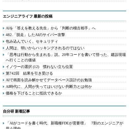
エンジニアライフ 最新の投稿
AIを「答えを教える先生」から「判断の稽古相手」へ
482.「脱走」したAIのサイバー攻撃
包み込んでいく、セキュリティ
人間は、弱いからハッキングされるのではない
「思考は行動から生まれる」説。20年コードを書いて悟った、建設現場
へ行くことの価値
イノウーの選択 (12) 慣れない立ち位置
第742回 結果を引き受ける
AIで画面を読み解かせてデータベース設計のお勉強
AI時代に、人間が失ってはいけない判断力とは何か
価格を下げることに抵抗できるか
自分研 新着記事
「AIがコードを書く時代、新職種FDEが需要増」 7割のエンジニアが
思う理由