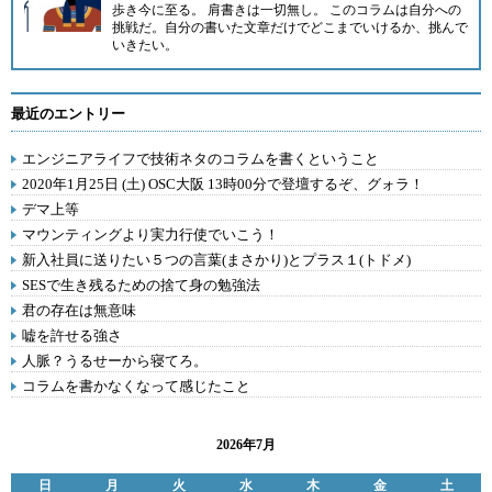
歩き今に至る。 肩書きは一切無し。 このコラムは自分への
挑戦だ。自分の書いた文章だけでどこまでいけるか、挑んで
いきたい。
最近のエントリー
エンジニアライフで技術ネタのコラムを書くということ
2020年1月25日 (土) OSC大阪 13時00分で登壇するぞ、グォラ！
デマ上等
マウンティングより実力行使でいこう！
新入社員に送りたい５つの言葉(まさかり)とプラス１(トドメ)
SESで生き残るための捨て身の勉強法
君の存在は無意味
嘘を許せる強さ
人脈？うるせーから寝てろ。
コラムを書かなくなって感じたこと
2026年7月
日
月
火
水
木
金
土