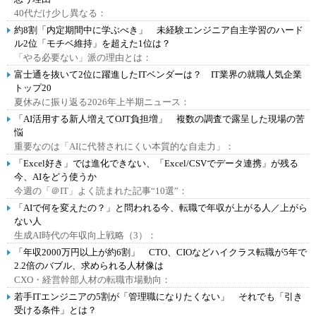
40代だけ少し異なる：
約8割「内定期間中に学ぶべき」 未経験エンジニア自主学習のハード
ル2位「モチベ維持」を超えた1位は？
「やる必要ない」派の理由とは：
富士通を抜いて2位に躍進したITベンダーは？ IT業界の就職人気企業
トップ20
夏休みに振り返る2026年上半期ニュース：
「AI活用する新人増えてOJT負担増」 複数の調査で露呈した現場の苦
悩
重要なのは「AIに代替されにくい本質的な自走力」：
「Excel好き」では進化できない、「Excel/CSVでデータ連携」が残る
今、AIをどう使うか
今週の「＠IT」よく読まれた記事“10選”：
「AIで何を変えたの？」と問われる今、転職で年収が上がる人／上がら
ない人
生成AI時代の年収向上戦略（3）：
「年収2000万円以上が約6割」 CTO、CIOなどハイクラス転職が5年で
2.2倍のバブル、求められる人材像は
CXO・経営幹部人材の転職市場動向：
若手ITエンジニアの5割が「管理職になりたくない」 それでも「引き
受ける条件」とは？