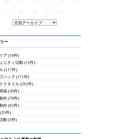
20
21
22
23
24
25
27
28
29
30
31
リー
ア (19件)
ュニティ活動 (15件)
 (117件)
ハック (171件)
クスタイル (202件)
係 (30件)
向 (79件)
向 (62件)
(35件)
動 (5件)