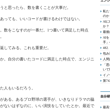
エンジ
うと思ったら、数を書くことが大事だ。
私た
のか
あっても、いいコードが書けるわけではない。
AI
か？
。数をこなすのが一番だ。1つ書いて満足した時点
最後
。
AI
手」
返してみる。これも重要だ。
48
包み
か。自分の書いたコードに満足した時点で、エンジニ
人間
「思
いて
イノ
第7
た人もいるだろう。
自分研
がある。あるプロ野球の選手が、いきなりドラマの脇
がないはずなのに、いい演技をしていたとか。最近で
最高