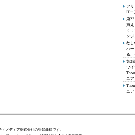
フリ
IT
第2
買え
う：
ンジ
欲し
ハー
る、
第3
ワイ
Th
ニア
Th
ニア
はアイティメディア株式会社の登録商標です。