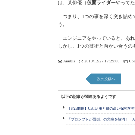
は、某俳優（
仮面ライダー
やってた
つまり、1つの事を深く突き詰め
う。
エンジニアをやっていると、あれ
しかし、1つの技術と向かい合うの
Anubis
2010/12/27 17:25:00
Co
次の投稿へ
以下の記事が関連あるようです
【8/25開催】CBT活用と質の高い探究学
「プロンプトが面倒」の悲鳴を解消！ A