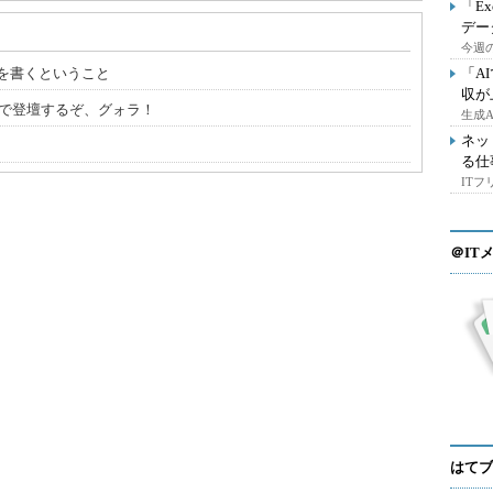
「E
デー
今週の
を書くということ
「A
収が
時00分で登壇するぞ、グォラ！
生成
ネッ
る仕
IT
＠IT
はてブ