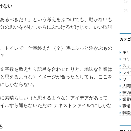
19
けない
26
あるべきだ！」という考えをぶつけても、動かないも
分の思いをがむしゃらにぶつけるだけじゃ、いい歌詞
カテゴ
、トイレで一仕事終えた（？）時にふっと浮かぶもの
キャリ
？
コミ
スキル
文字数を数えたり語呂を合わせたりと、地味な作業は
ライフ
と思えるような）イメージが合ったとしても、ここを
ワー
にしかならない。
人間関
技術動
に素晴らしい（と思えるような）アイデアがあって
業界動
イルすら通らないただの“テキストファイル”にしかな
職場 
転職活
ろ