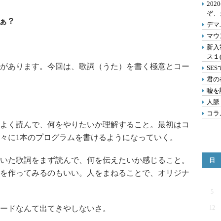
202
ぞ、
ぁ？
デマ
マウ
新入
ス１
があります。今回は、歌詞（うた）を書く極意とコー
SE
君の
嘘を
人脈
コラ
よく読んで、何をやりたいか理解すること。最初はコ
々に1本のプログラムを書けるようになっていく。
いた歌詞をまず読んで、何を伝えたいか感じること。
日
歌を作ってみるのもいい。人をまねることで、オリジナ
5
ードなんて出てきやしないさ。
12