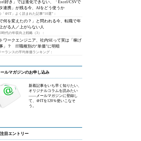
xcel好き」では進化できない、「Excel/CSVで
タ連携」が残る今、AIをどう使うか
「＠IT」よく読まれた記事“10選”：
Iで何を変えたの？」と問われる今、転職で年
上がる人／上がらない人
AI時代の年収向上戦略（3）：
トワークエンジニア、社内SEって実は「稼げ
事」？ IT職種別の“単価”に明暗
フリーランスの平均単価ランキング：
メールマガジンのお申し込み
新着記事をいち早く知りたい、
オリジナルコラムを読みたい
――メールマガジンに登録し
て、＠ITを120％使いこなそ
う。
注目エントリー