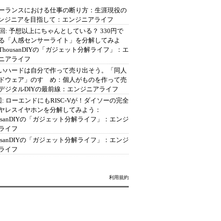
ーランスにおける仕事の断り方：生涯現役の
エンジニアを目指して：エンジニアライフ
2回: 予想以上にちゃんとしている？ 330円で
る「人感センサーライト」を分解してみよ
ThousanDIYの「ガジェット分解ライフ」：エ
ニアライフ
いハードは自分で作って売り出そう。「同人
ドウェア」のすゝめ：個人がものを作って売
デジタルDIYの最前線：エンジニアライフ
回: ローエンドにもRISC-Vが！ダイソーの完全
ヤレスイヤホンを分解してみよう：
ousanDIYの「ガジェット分解ライフ」：エンジ
ライフ
ousanDIYの「ガジェット分解ライフ」：エンジ
ライフ
利用規約