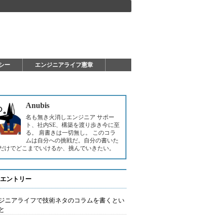
シー
エンジニアライフ憲章
Anubis
名も無き火消しエンジニア サポー
ト、社内SE、構築を渡り歩き今に至
る。 肩書きは一切無し。 このコラ
ムは自分への挑戦だ。自分の書いた
だけでどこまでいけるか、挑んでいきたい。
エントリー
ジニアライフで技術ネタのコラムを書くとい
と