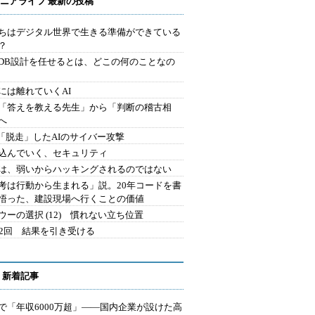
ニアライフ 最新の投稿
ちはデジタル世界で生きる準備ができている
？
にDB設計を任せるとは、どこの何のことなの
には離れていくAI
を「答えを教える先生」から「判断の稽古相
へ
2.「脱走」したAIのサイバー攻撃
込んでいく、セキュリティ
は、弱いからハッキングされるのではない
考は行動から生まれる」説。20年コードを書
悟った、建設現場へ行くことの価値
ウーの選択 (12) 慣れない立ち位置
42回 結果を引き受ける
 新着記事
で「年収6000万超」――国内企業が設けた高