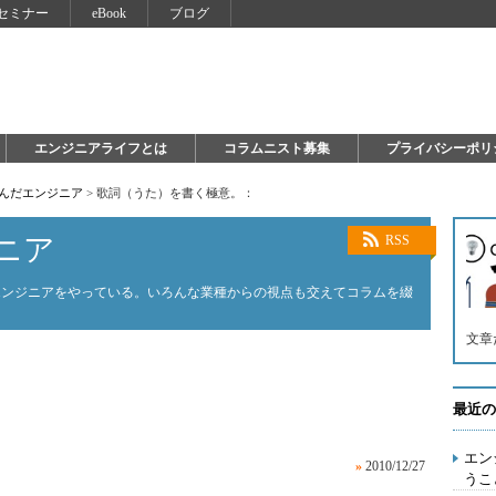
セミナー
eBook
ブログ
エンジニアライフとは
コラムニスト募集
プライバシーポリ
死んだエンジニア
>
歌詞（うた）を書く極意。：
ニア
RSS
エンジニアをやっている。いろんな業種からの視点も交えてコラムを綴
文章
。
最近の
エン
»
2010/12/27
うこ