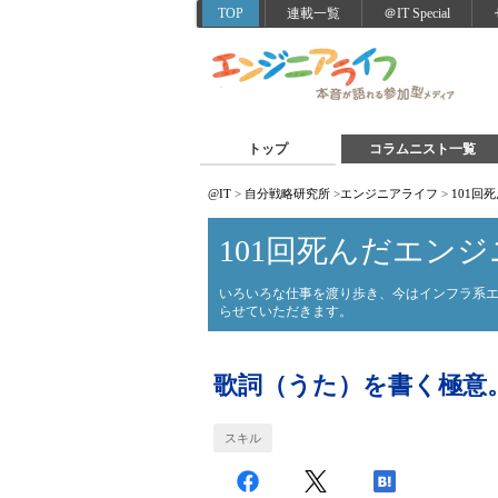
TOP
連載一覧
＠IT Special
トップ
コラムニスト一覧
@IT
>
自分戦略研究所
>
エンジニアライフ
>
101回
101回死んだエンジ
いろいろな仕事を渡り歩き、今はインフラ系
らせていただきます。
歌詞（うた）を書く極意
スキル