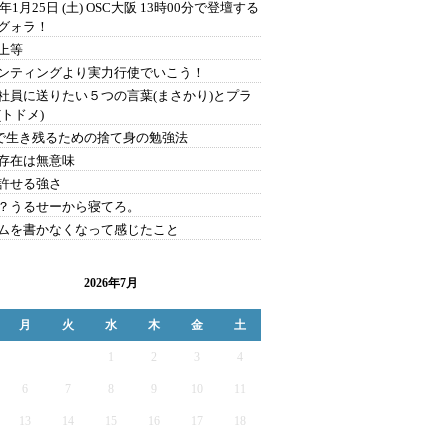
0年1月25日 (土) OSC大阪 13時00分で登壇する
グォラ！
上等
ンティングより実力行使でいこう！
社員に送りたい５つの言葉(まさかり)とプラ
(トドメ)
Sで生き残るための捨て身の勉強法
存在は無意味
許せる強さ
？うるせーから寝てろ。
ムを書かなくなって感じたこと
2026年7月
月
火
水
木
金
土
1
2
3
4
6
7
8
9
10
11
13
14
15
16
17
18