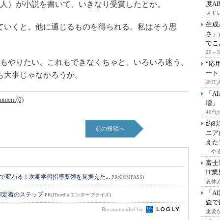
人）が小説を書いて、いきなり受賞したとか。
度A
メドレ
生成
ていくと、他に通じるものを得られる。私はそう思
さ」
でこ
20
もやりたい、これもできなくちゃと、いろいろ迷う。
“応
ート
も大事じゃなかろうか。
＠IT
「A
mment(0)
増」
40
約8
前の投稿へ
ニア
えた
「や
富士
IT
習で変わる！次期学習指導要領を見据えた...
PR(COMPASS)
夏休
「A
I定着のステップ
PR(ITmedia エンタープライズ)
査で
Recommended by
重要