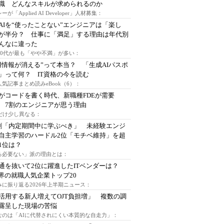
I職 どんなスキルが求められるのか
ーが「Applied AI Developer」人材募集：
AIを“使ったことない”エンジニアは「楽し
が半分？ 仕事に「満足」する理由は年代別
んなに違った
～30代が最も「やや不満」が多い：
用情報が消える”って本当？ 「生成AIパスポ
」って何？ IT資格の今を読む
人気記事まとめ読みeBook（6）：
Iがコードを書く時代、新職種FDEが需要
 7割のエンジニアが思う理由
代だけ少し異なる：
割「内定期間中に学ぶべき」 未経験エンジ
自主学習のハードル2位「モチベ維持」を超
1位は？
る必要ない」派の理由とは：
通を抜いて2位に躍進したITベンダーは？
業界の就職人気企業トップ20
みに振り返る2026年上半期ニュース：
I活用する新人増えてOJT負担増」 複数の調
露呈した現場の苦悩
なのは「AIに代替されにくい本質的な自走力」：