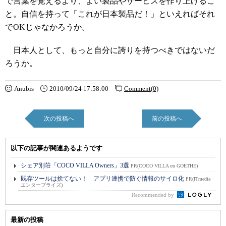
で言葉を覚えるより、よい製品やサービスを作り上げるこ
と。自信を持って「これが日本製品だ！」といえればそれ
でOKじゃなかろうか。
日本人として、もっと自分に誇りを持つべきではないだ
ろうか。
Anubis
2010/09/24 17:58:00
Comment(0)
次の投稿へ
前の投稿へ
以下の記事が関連あるようです
シェア別荘「COCO VILLA Owners」3選
PR(COCO VILLA on GOETHE)
既存ツールは捨てない！ アプリ連携で防ぐ情報のサイロ化
PR(ITmedia
エンタープライズ)
Recommended by
最新の投稿