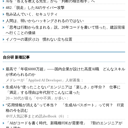
AIを「答えを教える先生」から「判断の稽古相手」へ
482.「脱走」したAIのサイバー攻撃
包み込んでいく、セキュリティ
人間は、弱いからハッキングされるのではない
「思考は行動から生まれる」説。20年コードを書いて悟った、建設現場
へ行くことの価値
イノウーの選択 (12) 慣れない立ち位置
自分研 新着記事
最高で「年収6000万超」――国内企業が設けた高度AI職 どんなスキル
が求められるのか
メドレーが「Applied AI Developer」人材募集：
生成AIを“使ったことない”エンジニアは「楽しさ」が半分？ 仕事に
「満足」する理由は年代別でこんなに違った
20～30代が最も「やや不満」が多い：
“応用情報が消える”って本当？ 「生成AIパスポート」って何？ IT資
格の今を読む
＠IT人気記事まとめ読みeBook（6）：
「AIがコードを書く時代、新職種FDEが需要増」 7割のエンジニアが