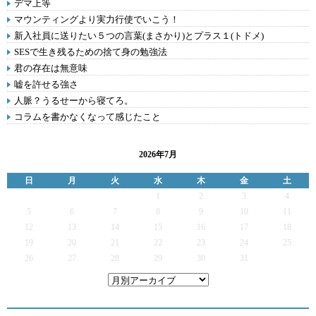
デマ上等
マウンティングより実力行使でいこう！
新入社員に送りたい５つの言葉(まさかり)とプラス１(トドメ)
SESで生き残るための捨て身の勉強法
君の存在は無意味
嘘を許せる強さ
人脈？うるせーから寝てろ。
コラムを書かなくなって感じたこと
2026年7月
日
月
火
水
木
金
土
1
2
3
4
5
6
7
8
9
10
11
12
13
14
15
16
17
18
19
20
21
22
23
24
25
26
27
28
29
30
31