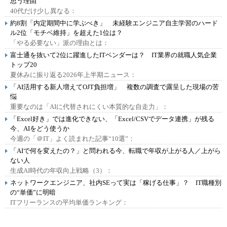
思う理由
40代だけ少し異なる：
約8割「内定期間中に学ぶべき」 未経験エンジニア自主学習のハード
ル2位「モチベ維持」を超えた1位は？
「やる必要ない」派の理由とは：
富士通を抜いて2位に躍進したITベンダーは？ IT業界の就職人気企業
トップ20
夏休みに振り返る2026年上半期ニュース：
「AI活用する新人増えてOJT負担増」 複数の調査で露呈した現場の苦
悩
重要なのは「AIに代替されにくい本質的な自走力」：
「Excel好き」では進化できない、「Excel/CSVでデータ連携」が残る
今、AIをどう使うか
今週の「＠IT」よく読まれた記事“10選”：
「AIで何を変えたの？」と問われる今、転職で年収が上がる人／上がら
ない人
生成AI時代の年収向上戦略（3）：
ネットワークエンジニア、社内SEって実は「稼げる仕事」？ IT職種別
の“単価”に明暗
ITフリーランスの平均単価ランキング：