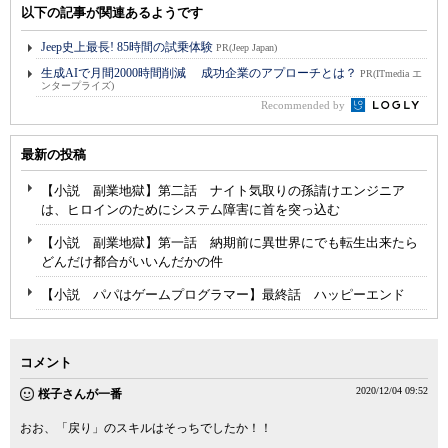
以下の記事が関連あるようです
Jeep史上最長! 85時間の試乗体験
PR(Jeep Japan)
生成AIで月間2000時間削減 成功企業のアプローチとは？
PR(ITmedia エ
ンタープライズ)
Recommended by
最新の投稿
【小説 副業地獄】第二話 ナイト気取りの孫請けエンジニア
は、ヒロインのためにシステム障害に首を突っ込む
【小説 副業地獄】第一話 納期前に異世界にでも転生出来たら
どんだけ都合がいいんだかの件
【小説 パパはゲームプログラマー】最終話 ハッピーエンド
コメント
2020/12/04 09:52
桜子さんが一番
おお、「戻り」のスキルはそっちでしたか！！