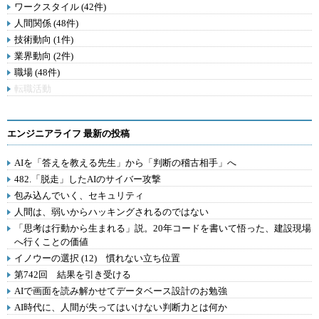
ワークスタイル (42件)
人間関係 (48件)
技術動向 (1件)
業界動向 (2件)
職場 (48件)
転職活動
エンジニアライフ 最新の投稿
AIを「答えを教える先生」から「判断の稽古相手」へ
482.「脱走」したAIのサイバー攻撃
包み込んでいく、セキュリティ
人間は、弱いからハッキングされるのではない
「思考は行動から生まれる」説。20年コードを書いて悟った、建設現場
へ行くことの価値
イノウーの選択 (12) 慣れない立ち位置
第742回 結果を引き受ける
AIで画面を読み解かせてデータベース設計のお勉強
AI時代に、人間が失ってはいけない判断力とは何か