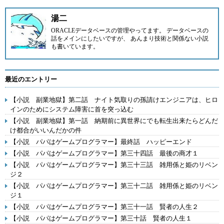
湯二
ORACLEデータベースの管理やってます。 データベースの
話をメインにしたいですが、 あんまり技術と関係ない小説
も書いています。
最近のエントリー
【小説 副業地獄】第二話 ナイト気取りの孫請けエンジニアは、ヒロ
インのためにシステム障害に首を突っ込む
【小説 副業地獄】第一話 納期前に異世界にでも転生出来たらどんだ
け都合がいいんだかの件
【小説 パパはゲームプログラマー】最終話 ハッピーエンド
【小説 パパはゲームプログラマー】第三十四話 最後の商才１
【小説 パパはゲームプログラマー】第三十三話 雑用係と姫のリベン
ジ２
【小説 パパはゲームプログラマー】第三十二話 雑用係と姫のリベン
ジ１
【小説 パパはゲームプログラマー】第三十一話 賢者の人生２
【小説 パパはゲームプログラマー】第三十話 賢者の人生１