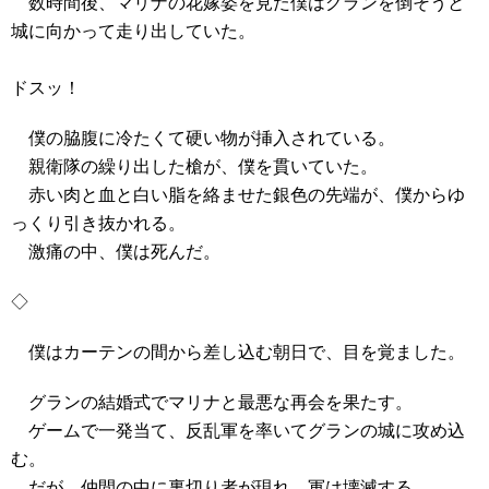
数時間後、マリナの花嫁姿を見た僕はグランを倒そうと
城に向かって走り出していた。
ドスッ！
僕の脇腹に冷たくて硬い物が挿入されている。
親衛隊の繰り出した槍が、僕を貫いていた。
赤い肉と血と白い脂を絡ませた銀色の先端が、僕からゆ
っくり引き抜かれる。
激痛の中、僕は死んだ。
◇
僕はカーテンの間から差し込む朝日で、目を覚ました。
グランの結婚式でマリナと最悪な再会を果たす。
ゲームで一発当て、反乱軍を率いてグランの城に攻め込
む。
だが、仲間の中に裏切り者が現れ、軍は壊滅する。