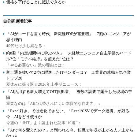
価格を下げることに抵抗できるか
自分研 新着記事
「AIがコードを書く時代、新職種FDEが需要増」 7割のエンジニアが
思う理由
40代だけ少し異なる：
約8割「内定期間中に学ぶべき」 未経験エンジニア自主学習のハード
ル2位「モチベ維持」を超えた1位は？
「やる必要ない」派の理由とは：
富士通を抜いて2位に躍進したITベンダーは？ IT業界の就職人気企業
トップ20
夏休みに振り返る2026年上半期ニュース：
「AI活用する新人増えてOJT負担増」 複数の調査で露呈した現場の苦
悩
重要なのは「AIに代替されにくい本質的な自走力」：
「Excel好き」では進化できない、「Excel/CSVでデータ連携」が残る
今、AIをどう使うか
今週の「＠IT」よく読まれた記事“10選”：
「AIで何を変えたの？」と問われる今、転職で年収が上がる人／上がら
ない人