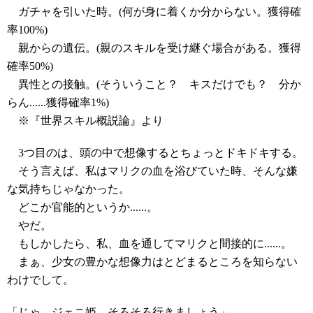
ガチャを引いた時。(何が身に着くか分からない。獲得確
率100%)
親からの遺伝。(親のスキルを受け継ぐ場合がある。獲得
確率50%)
異性との接触。(そういうこと？ キスだけでも？ 分か
らん......獲得確率1%)
※『世界スキル概説論』より
3つ目のは、頭の中で想像するとちょっとドキドキする。
そう言えば、私はマリクの血を浴びていた時、そんな嫌
な気持ちじゃなかった。
どこか官能的というか......。
やだ。
もしかしたら、私、血を通してマリクと間接的に......。
まぁ、少女の豊かな想像力はとどまるところを知らない
わけでして。
「じゃ、ジェニ姫。そろそろ行きましょう」