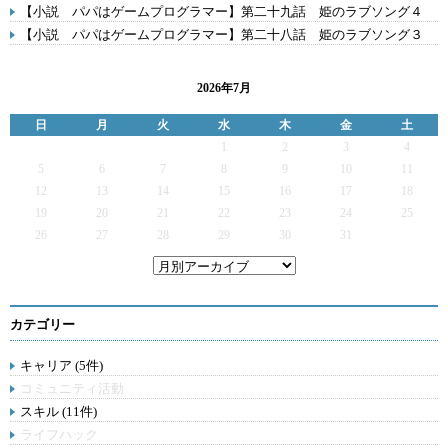
【小説 パパはゲームプログラマー】第二十九話 姫のラブソング４
【小説 パパはゲームプログラマー】第二十八話 姫のラブソング３
2026年7月
日
月
火
水
木
金
土
1
2
3
4
5
6
7
8
9
10
11
12
13
14
15
16
17
18
19
20
21
22
23
24
25
26
27
28
29
30
31
カテゴリー
キャリア (5件)
コミュニティ活動
スキル (11件)
ライフハック