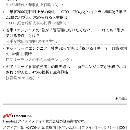
生成AI時代の年収向上戦略（3）：
「年収2000万円以上が約6割」 CTO、CIOなどハイクラス転職が5年で
2.2倍のバブル、求められる人材像は
CXO・経営幹部人材の転職市場動向：
若手ITエンジニアの5割が「管理職になりたくない」 それでも「引き
受ける条件」とは？
若手が求める“納得の働き方”：
ネットワークエンジニア、社内SEって実は「稼げる仕事」？ IT職種別
の“単価”に明暗
ITフリーランスの平均単価ランキング：
AIで「コード多重債務者」の世界線へ――新卒エンジニアが実務でボコ
されて学んだ、4つの挫折と生存戦略
技育祭2026【春】：
利用規約
ITmediaはアイティメディア株式会社の登録商標です。
メディア一覧
|
公式SNS
|
広告案内
|
お問い合わせ
|
プライバシーポリシー
|
RSS
|