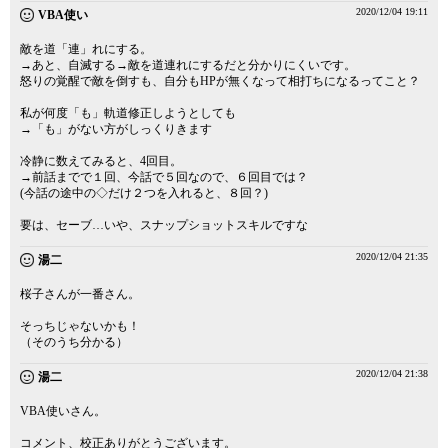
2020/12/04 19:11
VBA使い
敵を道「連」れにする。
→あと、自滅する→敵を道連れにするだと分かりにくいです。
怒りの覚醒で敵を倒すも、自分もHPが無くなって相打ちになるってこと？
私が何度「も」軌道修正しようとしても
→「も」がない方がしっくりきます
冷静に数えてみると、4回目。
→前話までで１回、今話で５回なので、６回目では？
(今話の途中の◇だけ２つを入れると、８回？)
要は、セーブ…いや、スナップショットスキルですな
2020/12/04 21:35
湯二
桜子さんが一番さん。
そっちじゃないかも！
（そのうち分かる）
2020/12/04 21:38
湯二
VBA使いさん。
コメント、校正ありがとうございます。