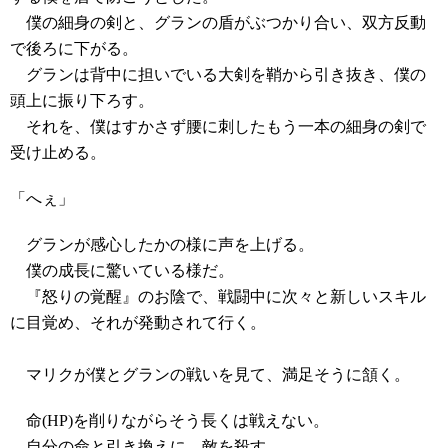
僕の細身の剣と、グランの盾がぶつかり合い、双方反動
で後ろに下がる。
グランは背中に担いでいる大剣を鞘から引き抜き、僕の
頭上に振り下ろす。
それを、僕はすかさず腰に刺したもう一本の細身の剣で
受け止める。
「へぇ」
グランが感心したかの様に声を上げる。
僕の成長に驚いている様だ。
『怒りの覚醒』のお陰で、戦闘中に次々と新しいスキル
に目覚め、それが発動されて行く。
マリクが僕とグランの戦いを見て、満足そうに頷く。
命(HP)を削りながらそう長くは戦えない。
自分の命と引き換えに、敵を殺す。