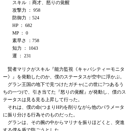
スキル ：商才、怒りの覚醒
攻撃力 ： 958
防御力 ：524
HP ： 682
MP ： 0
素早さ ：758
知力 ： 1043
運 ： 231
賢者マリクがスキル『能力監視《キャパシティーモニタ
ー》』を発動したのか、僕のステータスが空中に浮かぶ。
グラン王国の地下で見つけたガチャ(この世に7つあるう
ちの一つ)で、引き当てた『怒りの覚醒』が発動し、僕のス
テータスは見る見る上昇して行った。
それは、僕の命(つまりHP)を削りながら他のパラメータ
に振り分ける行為そのものだった。
グランは、その腕の中からマリナを振りほどくと、突進
する僕を盾で防ごうとした。