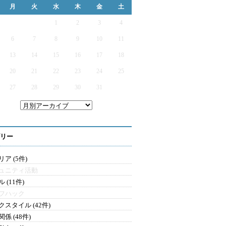
月
火
水
木
金
土
1
2
3
4
6
7
8
9
10
11
13
14
15
16
17
18
20
21
22
23
24
25
27
28
29
30
31
リー
ア (5件)
ュニティ活動
 (11件)
フハック
クスタイル (42件)
係 (48件)