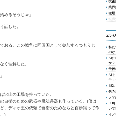
技術動
業界動
職場 
始めるそうじゃ」
転職
う話した。
エンジ
でおる。この戦争に同盟国として参加するつもりじ
私た
のか
AI
か？
なく理解した。
最後
AI
」
手」
48
包み
は沢山の工場を持っていた。
人間
の自衛のための武器や魔法兵器も作っている。(僕は
「思
ど、ディオ王の依頼で自衛のためならと百歩譲って作
いて
。)
イノ