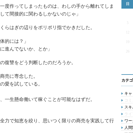
日
一度作ってしまったものは、わしの手から離れてしま
して間接的に関わるしかないのじゃ」
5
くらはぎの辺りをポリポリ指でかきだした。
12
体的には？」
19
に進んでないか、とか」
26
の復讐をどう判断したのだろうか。
商売に専念した。
カテゴ
の愛を試している。
キャリ
、一生懸命働いて稼ぐことが可能なはずだ。
コミ
スキル
ライ
全力で知恵を絞り、思いつく限りの商売を実践して行
ワー
人間関