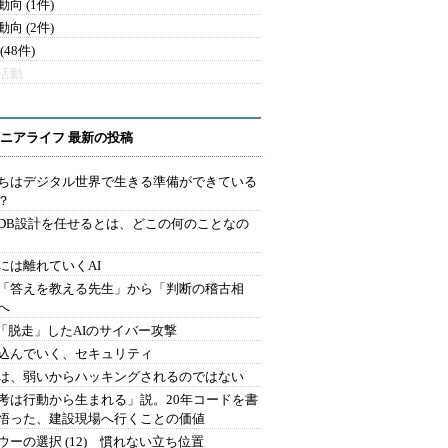
向 (1件)
向 (2件)
(48件)
活動
ニアライフ 最新の投稿
ちはデジタル世界で生きる準備ができている
？
にDB設計を任せるとは、どこの何のことなの
には離れていくAI
を「答えを教える先生」から「判断の稽古相
へ
2.「脱走」したAIのサイバー攻撃
込んでいく、セキュリティ
は、弱いからハッキングされるのではない
考は行動から生まれる」説。20年コードを書
悟った、建設現場へ行くことの価値
ウーの選択 (12) 慣れない立ち位置