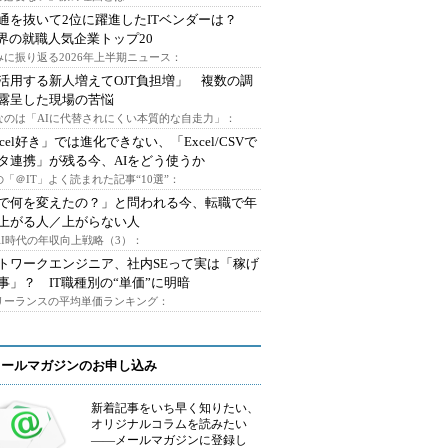
通を抜いて2位に躍進したITベンダーは？
業界の就職人気企業トップ20
みに振り返る2026年上半期ニュース：
I活用する新人増えてOJT負担増」 複数の調
露呈した現場の苦悩
なのは「AIに代替されにくい本質的な自走力」：
xcel好き」では進化できない、「Excel/CSVで
タ連携」が残る今、AIをどう使うか
「＠IT」よく読まれた記事“10選”：
Iで何を変えたの？」と問われる今、転職で年
上がる人／上がらない人
AI時代の年収向上戦略（3）：
トワークエンジニア、社内SEって実は「稼げ
事」？ IT職種別の“単価”に明暗
フリーランスの平均単価ランキング：
メールマガジンのお申し込み
新着記事をいち早く知りたい、
オリジナルコラムを読みたい
――メールマガジンに登録し