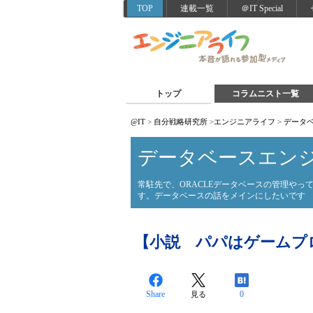
TOP
連載一覧
＠IT Special
トップ
コラムニスト一覧
@IT
>
自分戦略研究所
>
エンジニアライフ
>
データ
データベースエン
常駐先で、ORACLEデータベースの管理やってます
す。データベースの話をメインにしたいです
【小説 パパはゲームプ
Share
0
見る