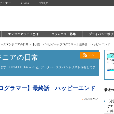
セミナー
eBook
ブログ
エンジニアライフとは
コラムニスト募集
プライバシーポリ
ベースエンジニアの日常
>
【小説 パパはゲームプログラマー】最終話 ハッピーエンド：
ジニアの日常
RSS
。ORACLE Platinum10g、データベーススペシャリスト保有してま
ログラマー】最終話 ハッピーエンド
最近の
»
2020/12/22
【小
けエ
に首