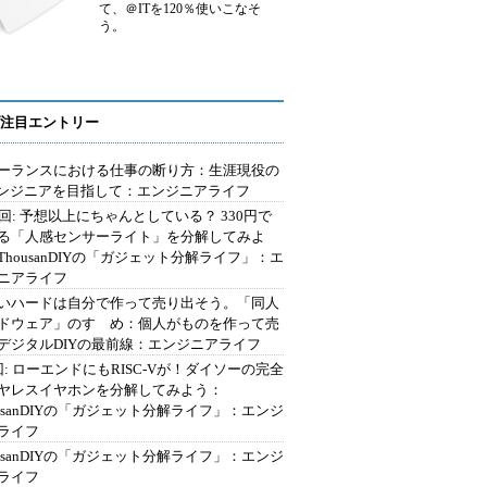
て、＠ITを120％使いこなそ
う。
注目エントリー
ーランスにおける仕事の断り方：生涯現役の
エンジニアを目指して：エンジニアライフ
2回: 予想以上にちゃんとしている？ 330円で
る「人感センサーライト」を分解してみよ
ThousanDIYの「ガジェット分解ライフ」：エ
ニアライフ
いハードは自分で作って売り出そう。「同人
ドウェア」のすゝめ：個人がものを作って売
デジタルDIYの最前線：エンジニアライフ
回: ローエンドにもRISC-Vが！ダイソーの完全
ヤレスイヤホンを分解してみよう：
ousanDIYの「ガジェット分解ライフ」：エンジ
ライフ
ousanDIYの「ガジェット分解ライフ」：エンジ
ライフ