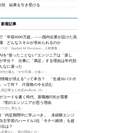
42回 結果を引き受ける
 新着記事
で「年収6000万超」――国内企業が設けた高
I職 どんなスキルが求められるのか
ーが「Applied AI Developer」人材募集：
AIを“使ったことない”エンジニアは「楽し
が半分？ 仕事に「満足」する理由は年代別
んなに違った
～30代が最も「やや不満」が多い：
用情報が消える”って本当？ 「生成AIパスポ
」って何？ IT資格の今を読む
人気記事まとめ読みeBook（6）：
Iがコードを書く時代、新職種FDEが需要
 7割のエンジニアが思う理由
代だけ少し異なる：
割「内定期間中に学ぶべき」 未経験エンジ
自主学習のハードル2位「モチベ維持」を超
1位は？
る必要ない」派の理由とは：