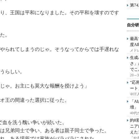
第7
り、王国は平和になりました。その平和を壊すのです
自分研
た。
最高
度A
やられてしまうのじゃ。そうなってからでは手遅れな
メドレ
生成
さ」
でこ
うらしい。
20
“応
じゃ。お主にも莫大な報酬を授けよう」
ート
＠IT
オ王の間違った選択に従った。
「A
増」
40
約8
で血を洗う醜い争いが続いた。
ニア
は兄弟同士で争い、ある者は親子同士で争った。
えた
れ、ある場所では家族がバラバラにされた。
「や