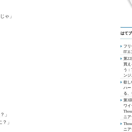
じゃ」
はてブ
フリ
IT
第2
買え
う：
ンジ
欲し
ハー
る、
第3
ワイ
Th
？」
ニア
こに？」
Th
ニア