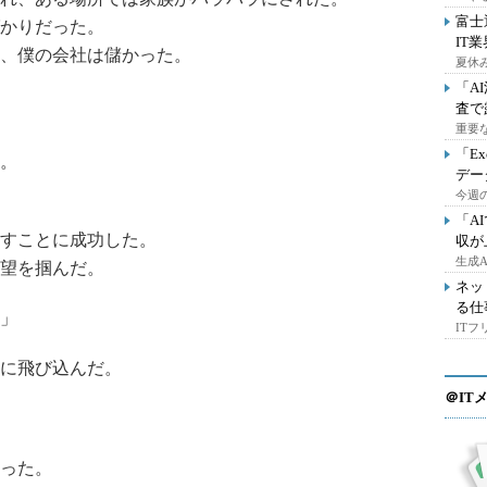
富士
かりだった。
IT
、僕の会社は儲かった。
夏休
「A
査で
重要
「E
。
デー
今週の
「A
すことに成功した。
収が
生成
望を掴んだ。
ネッ
る仕
」
IT
に飛び込んだ。
＠IT
った。