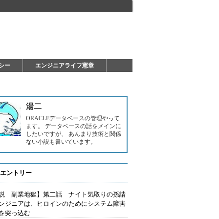
シー
エンジニアライフ憲章
湯二
ORACLEデータベースの管理やって
ます。 データベースの話をメインに
したいですが、 あんまり技術と関係
ない小説も書いています。
エントリー
説 副業地獄】第二話 ナイト気取りの孫請
ンジニアは、ヒロインのためにシステム障害
を突っ込む