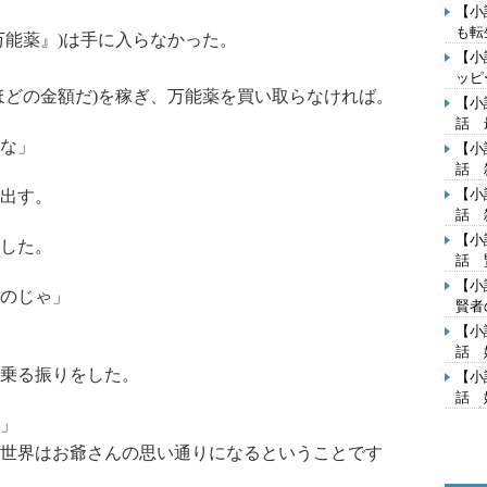
【小
も転
能薬』)は手に入らなかった。
【小
ッピ
どの金額だ)を稼ぎ、万能薬を買い取らなければ。
【小
話 
な」
【小
話 
【小
出す。
話 
【小
した。
話 
【小
のじゃ」
賢者
【小
話 
乗る振りをした。
【小
話 
」
世界はお爺さんの思い通りになるということです