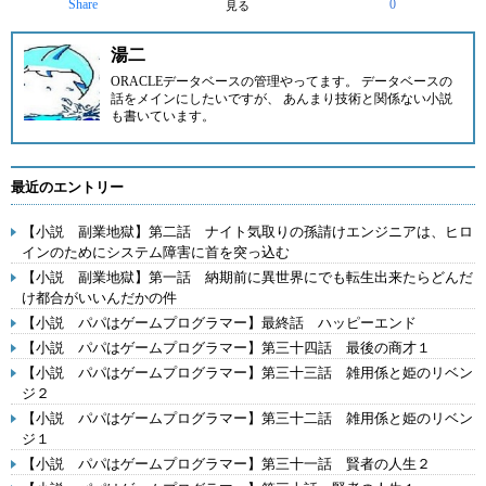
Share
0
見る
湯二
ORACLEデータベースの管理やってます。 データベースの
話をメインにしたいですが、 あんまり技術と関係ない小説
も書いています。
最近のエントリー
【小説 副業地獄】第二話 ナイト気取りの孫請けエンジニアは、ヒロ
インのためにシステム障害に首を突っ込む
【小説 副業地獄】第一話 納期前に異世界にでも転生出来たらどんだ
け都合がいいんだかの件
【小説 パパはゲームプログラマー】最終話 ハッピーエンド
【小説 パパはゲームプログラマー】第三十四話 最後の商才１
【小説 パパはゲームプログラマー】第三十三話 雑用係と姫のリベン
ジ２
【小説 パパはゲームプログラマー】第三十二話 雑用係と姫のリベン
ジ１
【小説 パパはゲームプログラマー】第三十一話 賢者の人生２