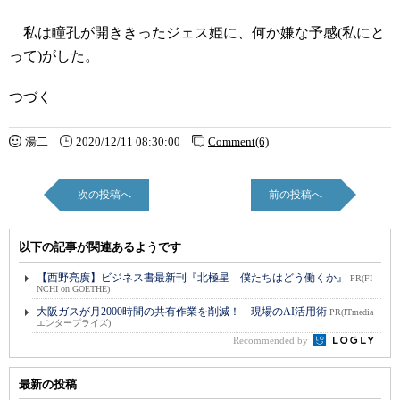
私は瞳孔が開ききったジェス姫に、何か嫌な予感(私にと
って)がした。
つづく
湯二
2020/12/11 08:30:00
Comment(6)
次の投稿へ
前の投稿へ
以下の記事が関連あるようです
【西野亮廣】ビジネス書最新刊『北極星 僕たちはどう働くか』
PR(FI
NCHI on GOETHE)
大阪ガスが月2000時間の共有作業を削減！ 現場のAI活用術
PR(ITmedia
エンタープライズ)
Recommended by
最新の投稿