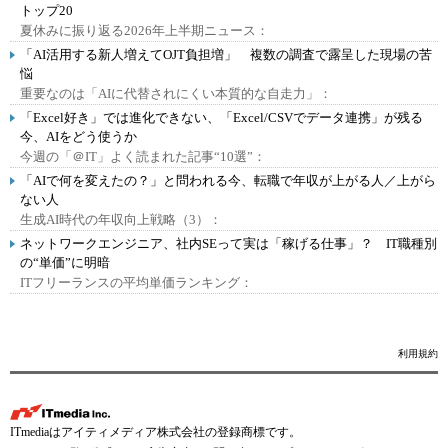
トップ20
夏休みに振り返る2026年上半期ニュース：
「AI活用する新人増えてOJT負担増」 複数の調査で露呈した現場の苦
悩
重要なのは「AIに代替されにくい本質的な自走力」：
「Excel好き」では進化できない、「Excel/CSVでデータ連携」が残る
今、AIをどう使うか
今週の「＠IT」よく読まれた記事“10選”：
「AIで何を変えたの？」と問われる今、転職で年収が上がる人／上がら
ない人
生成AI時代の年収向上戦略（3）：
ネットワークエンジニア、社内SEって実は「稼げる仕事」？ IT職種別
の“単価”に明暗
ITフリーランスの平均単価ランキング：
利用規約
ITmediaはアイティメディア株式会社の登録商標です。