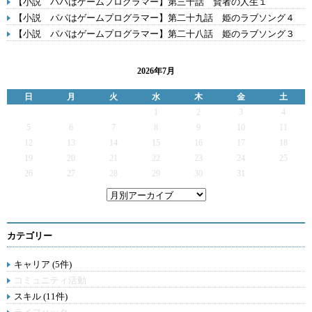
【小説 パパはゲームプログラマー】第三十話 賢者の人生１
【小説 パパはゲームプログラマー】第二十九話 姫のラブソング４
【小説 パパはゲームプログラマー】第二十八話 姫のラブソング３
2026年7月
日
月
火
水
木
金
土
1
2
3
4
5
6
7
8
9
10
11
12
13
14
15
16
17
18
19
20
21
22
23
24
25
26
27
28
29
30
31
カテゴリー
キャリア (5件)
コミュニティ活動
スキル (11件)