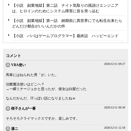
【小説 副業地獄】第二話 ナイト気取りの孫請けエンジニア
は、ヒロインのためにシステム障害に首を突っ込む
【小説 副業地獄】第一話 納期前に異世界にでも転生出来たら
どんだけ都合がいいんだかの件
【小説 パパはゲームプログラマー】最終話 ハッピーエンド
コメント
2020/12/11 09:27
VBA使い
馬車にはねられた男「が」いた。
治癒魔法使いはどこへ？
→一瞬ミナージュかと思ったが、彼女は白髪だった
なんだかんだ、ITっぽい話になりましたねｗ
2020/12/11 09:39
桜子さんが一番
そろそろクライマックスですか、楽しみです。
2020/12/11 12:18
湯ニ