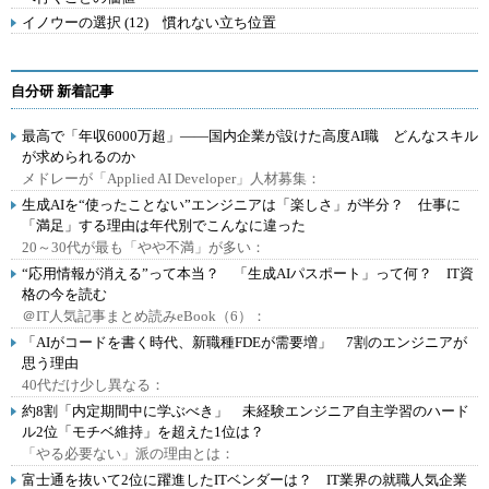
イノウーの選択 (12) 慣れない立ち位置
自分研 新着記事
最高で「年収6000万超」――国内企業が設けた高度AI職 どんなスキル
が求められるのか
メドレーが「Applied AI Developer」人材募集：
生成AIを“使ったことない”エンジニアは「楽しさ」が半分？ 仕事に
「満足」する理由は年代別でこんなに違った
20～30代が最も「やや不満」が多い：
“応用情報が消える”って本当？ 「生成AIパスポート」って何？ IT資
格の今を読む
＠IT人気記事まとめ読みeBook（6）：
「AIがコードを書く時代、新職種FDEが需要増」 7割のエンジニアが
思う理由
40代だけ少し異なる：
約8割「内定期間中に学ぶべき」 未経験エンジニア自主学習のハード
ル2位「モチベ維持」を超えた1位は？
「やる必要ない」派の理由とは：
富士通を抜いて2位に躍進したITベンダーは？ IT業界の就職人気企業