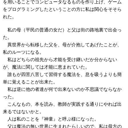
を用いることでコンピュータなるものを作り上げ、ゲーム
をプログラミングしたということの方に私は関心をそそら
れた。
私の母（平民の普通の女だ）と父は街の路地裏で出会っ
た。
異世界から転移した父を、母が介抱してあげたことが、
私のルーツになる。
私はどちらの祖先から才能を受け継いだか分からない
が、魔法に関しては才能に恵まれていた。
誰もが四苦八苦して習得する魔法を、息を吸うよりも簡
単に覚えることが出来た。
私は逆に他の者達が何で出来ないのか不思議でならなか
った。
こんなもの、本を読み、教師が実践する通りにやれば出
来るではないかと。
人は私のことを『神童』と呼ぶ様になった。
父は魔法の無い世界に生まれたらしいので、私は母方の