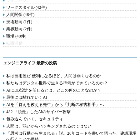
ライフハック
ワークスタイル (42件)
人間関係 (48件)
技術動向 (1件)
業界動向 (2件)
職場 (48件)
転職活動
エンジニアライフ 最新の投稿
私は技術屋だ-便利になるほど、人間は弱くなるのか
私たちはデジタル世界で生きる準備ができているのか？
AIにDB設計を任せるとは、どこの何のことなのか？
最後には離れていくAI
AIを「答えを教える先生」から「判断の稽古相手」へ
482.「脱走」したAIのサイバー攻撃
包み込んでいく、セキュリティ
人間は、弱いからハッキングされるのではない
「思考は行動から生まれる」説。20年コードを書いて悟った、建設現場
へ行くことの価値