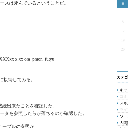
ースは死んでいるということだ。
日
5
12
19
26
Ss XXXxx x:xx ora_pmon_futyu」
カテゴ
スに接続してみる。
キャリ
コミ
スキル
接続出来たことを確認した。
ライ
ータを参照したらが落ちるのか確認した。
ワー
人間関
スタテーブルの参照か」