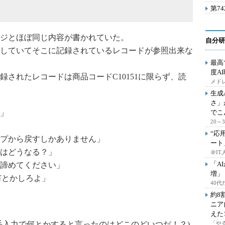
第7
ジとほぼ同じ内容が書かれていた。
自分研
していてそこに記録されているレコードが参照出来な
最高
度A
されたレコードは商品コードC10151に限らず、読
メドレ
生成
さ」
」
でこ
20
“応
プから戻すしかありません」
ート
はどうなる？」
＠IT
「A
諦めてください」
増」
何とかしろよ」
40
約8
ニア
えた
手入力で何とかすると言ったのはどこのどいつだ！？)
「や