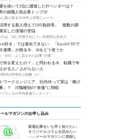
通を抜いて2位に躍進したITベンダーは？
業界の就職人気企業トップ20
みに振り返る2026年上半期ニュース：
I活用する新人増えてOJT負担増」 複数の調
露呈した現場の苦悩
なのは「AIに代替されにくい本質的な自走力」：
xcel好き」では進化できない、「Excel/CSVで
タ連携」が残る今、AIをどう使うか
「＠IT」よく読まれた記事“10選”：
Iで何を変えたの？」と問われる今、転職で年
上がる人／上がらない人
AI時代の年収向上戦略（3）：
トワークエンジニア、社内SEって実は「稼げ
事」？ IT職種別の“単価”に明暗
フリーランスの平均単価ランキング：
メールマガジンのお申し込み
新着記事をいち早く知りたい、
オリジナルコラムを読みたい
――メールマガジンに登録し