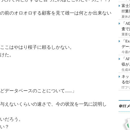
富士
IT
の前のオロオロする顧客を見て雄一は何とか出来ない
夏休
「A
査で
重要
「E
デー
ここはやはり桜子に頼るしかない。
今週の
けた。
「A
収が
生成
ネッ
る仕
IT
ータベースのことについて......」
与えないくらいの速さで、今の状況を一気に説明し
＠IT
いだろう。
い？