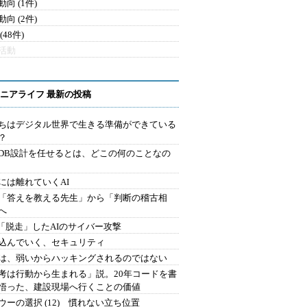
向 (1件)
向 (2件)
(48件)
活動
ニアライフ 最新の投稿
ちはデジタル世界で生きる準備ができている
？
にDB設計を任せるとは、どこの何のことなの
には離れていくAI
を「答えを教える先生」から「判断の稽古相
へ
2.「脱走」したAIのサイバー攻撃
込んでいく、セキュリティ
は、弱いからハッキングされるのではない
考は行動から生まれる」説。20年コードを書
悟った、建設現場へ行くことの価値
ウーの選択 (12) 慣れない立ち位置