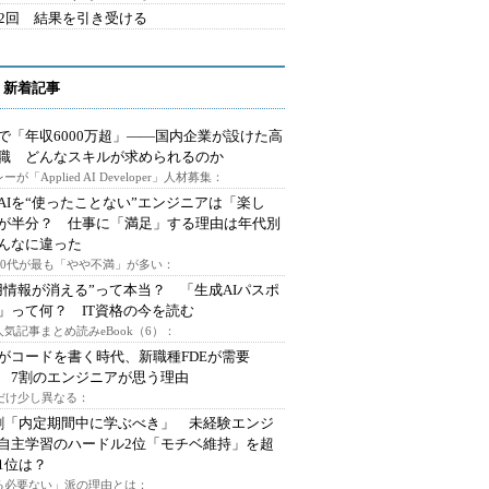
42回 結果を引き受ける
 新着記事
で「年収6000万超」――国内企業が設けた高
I職 どんなスキルが求められるのか
ーが「Applied AI Developer」人材募集：
AIを“使ったことない”エンジニアは「楽し
が半分？ 仕事に「満足」する理由は年代別
んなに違った
～30代が最も「やや不満」が多い：
用情報が消える”って本当？ 「生成AIパスポ
」って何？ IT資格の今を読む
人気記事まとめ読みeBook（6）：
Iがコードを書く時代、新職種FDEが需要
 7割のエンジニアが思う理由
代だけ少し異なる：
割「内定期間中に学ぶべき」 未経験エンジ
自主学習のハードル2位「モチベ維持」を超
1位は？
る必要ない」派の理由とは：