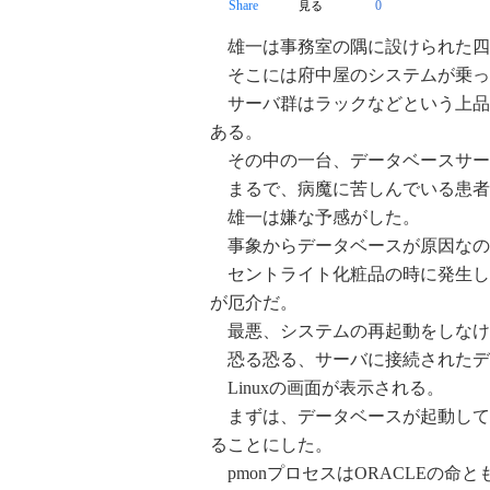
Share
0
見る
雄一は事務室の隅に設けられた四
そこには府中屋のシステムが乗っ
サーバ群はラックなどという上品
ある。
その中の一台、データベースサー
まるで、病魔に苦しんでいる患者
雄一は嫌な予感がした。
事象からデータベースが原因なの
セントライト化粧品の時に発生し
が厄介だ。
最悪、システムの再起動をしなけ
恐る恐る、サーバに接続されたデ
Linuxの画面が表示される。
まずは、データベースが起動してい
ることにした。
pmonプロセスはORACLEの命