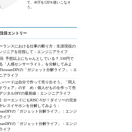
て、＠ITを120％使いこなそ
う。
注目エントリー
ーランスにおける仕事の断り方：生涯現役の
エンジニアを目指して：エンジニアライフ
2回: 予想以上にちゃんとしている？ 330円で
る「人感センサーライト」を分解してみよ
ThousanDIYの「ガジェット分解ライフ」：エ
ニアライフ
いハードは自分で作って売り出そう。「同人
ドウェア」のすゝめ：個人がものを作って売
デジタルDIYの最前線：エンジニアライフ
回: ローエンドにもRISC-Vが！ダイソーの完全
ヤレスイヤホンを分解してみよう：
ousanDIYの「ガジェット分解ライフ」：エンジ
ライフ
ousanDIYの「ガジェット分解ライフ」：エンジ
ライフ