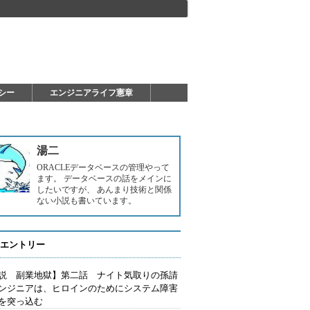
シー
エンジニアライフ憲章
湯二
ORACLEデータベースの管理やって
ます。 データベースの話をメインに
したいですが、 あんまり技術と関係
ない小説も書いています。
エントリー
説 副業地獄】第二話 ナイト気取りの孫請
ンジニアは、ヒロインのためにシステム障害
を突っ込む