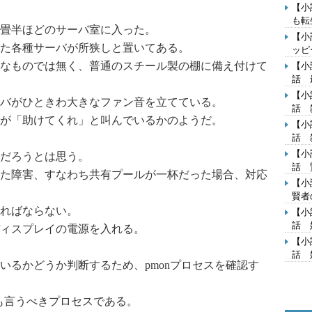
【小
も転
畳半ほどのサーバ室に入った。
【小
た各種サーバが所狭しと置いてある。
ッピ
なものでは無く、普通のスチール製の棚に備え付けて
【小
話 
【小
バがひときわ大きなファン音を立てている。
話 
が「助けてくれ」と叫んでいるかのようだ。
【小
話 
【小
だろうとは思う。
話 
た障害、すなわち共有プールが一杯だった場合、対応
【小
賢者
ればならない。
【小
話 
ィスプレイの電源を入れる。
【小
話 
るかどうか判断するため、pmonプロセスを確認す
とも言うべきプロセスである。