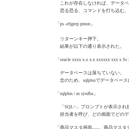
これが存在しなければ、データベ
恐る恐る、コマンドを打ち込む。
「ps -ef|grep pmon」
リターンキー押下。
結果が以下の通り表示された。
「oracle xxxx x.x x.x xxxxxx xxx x 
データベースは落ちていない。
念のため、sqlplusでデータベー
「sqlplus / as sysdba」
「SQL>」プロンプトが表示され
担当者を呼び、どの画面でどのデ
「商品マスタ画面......。商品マ