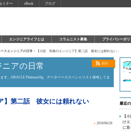
セミナー
eBook
ブログ
エンジニアライフとは
コラムニスト募集
プライバシーポリ
ベースエンジニアの日常
>
【小説 失格のエンジニア】第二話 彼女には頼れない：
ジニアの日常
RSS
。ORACLE Platinum10g、データベーススペシャリスト保有してま
ア】第二話 彼女には頼れない
最近の
【小
けエ
»
2018/06/26
に首