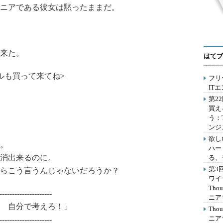
ニアである彼女は黙ったままだ。
来た。
はてブ
ルも買って来てね>
フリ
IT
第2
買え
う：
ンジ
欲し
。
ハー
消出来るのに。
る、
第3
らこう言うんじゃないだろうか？
ワイ
Th
---------------------
ニア
 自分で考えろ！」
Th
ニア
---------------------