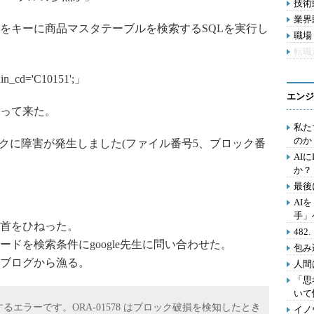
技術動
業界動
キーに商品マスタテーブルを検索するSQLを実行し
職場 
転職
ohin_cd='C10151';」
エンジ
って来た。
私た
のか
タ・ブロックに障害が発生しました(ファイル番号5、ブロック番
AI
か？
最後
AI
手」
首をひねった。
48
を検索条件にgoogle先生に問い合わせた。
包み
ブログから漁る。
人間
「思
いて
るエラーです。ORA-01578 はブロック破損を検知したとき
イノ