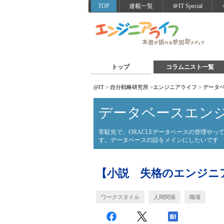
TOP
連載一覧
＠IT Special
トップ
コラムニスト一覧
@IT
>
自分戦略研究所
>
エンジニアライフ
>
データ
データベースエン
常駐先で、ORACLEデータベースの管理やってます
す。データベースの話をメインにしたいです
【小説 失格のエンジニ
ワークスタイル
人間関係
職場