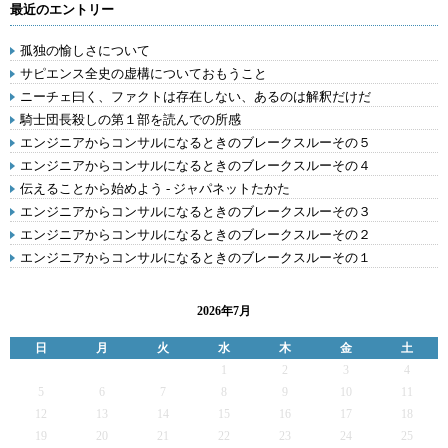
最近のエントリー
孤独の愉しさについて
サピエンス全史の虚構についておもうこと
ニーチェ曰く、ファクトは存在しない、あるのは解釈だけだ
騎士団長殺しの第１部を読んでの所感
エンジニアからコンサルになるときのブレークスルーその５
エンジニアからコンサルになるときのブレークスルーその４
伝えることから始めよう - ジャパネットたかた
エンジニアからコンサルになるときのブレークスルーその３
エンジニアからコンサルになるときのブレークスルーその２
エンジニアからコンサルになるときのブレークスルーその１
2026年7月
日
月
火
水
木
金
土
1
2
3
4
5
6
7
8
9
10
11
12
13
14
15
16
17
18
19
20
21
22
23
24
25