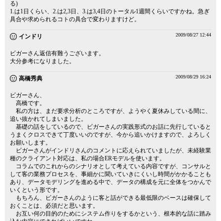
る)
1.は1日くらい、2.は2,3日、3.は3,4日のトータル1週間くらいですかね。急ぎ
具合や求められるコトの具合で変わりますけど。
2009/08/27 12:44
インドリ
ビガーさん返信有難うございます。
大分参考になりました。
2009/08/29 16:24
高橋秀典
ビガーさん、
高橋です。
私の方は、まだ要求分析のところですが、ようやく夏休みしている間に、
追い抜かれてしまいました。
基礎の話をしているので、ビガーさんの実践形式のお話に先行していると
うまくクロスできて丁度いいのですが、今から追いかけますので、よろしく
お願いします。
ビガーさんがインドリさんのコメントに応えられていましたが、未経験業
種のクライアント対応は、私の場合ERモデルを使います。
コラムでのこれからのシナリオとして考えている内容ですが、コンサルと
して客の業務プロセスを、事細かに聞いていきにくいし時間がかかることも
あり、データモデリングを進める中で、データの構成を元に全体をつかんで
いくという形です。
もちろん、ビガーさんのように客と話ができる最低限のベースは確保して
おくことは、必須だと思います。
お互い何の目的のためにシステム作りをするかという、根本的な話に踏み