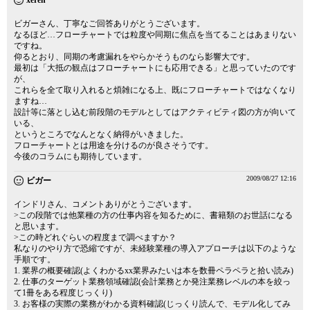
xeren
ビガーさん、丁寧なご回答ありがとうございます。
なるほど…フローチャートでは粒度や同期に焦点を当てることはあまりない
ですね。
仰るとおり、同期の考慮漏れをやらかそうものなら影響大です。
最初は「大抵の観点はフローチャートにも応用できる」と思っていたのです
が、
これらを全て取り入れると煩雑になる上、既にフローチャートではなくなり
ますね…
設計等に落とし込む前段階のモデルとしてはアクティビティ図の方が向いて
いる、
というところでなんとなく納得がいきました。
フローチャートとは用途を分けるのが良さそうです。
今後のコラムにも期待しています。
2009/08/27 12:16
ビガー
インドリさん、コメントありがとうございます。
>この段階では他業種の方の仕事内容を知るために、書籍類のお世話になる
と思います。
>この時どれぐらいの程度まで調べますか？
私なりのやり方で恐縮ですが、未経験業種の導入アプローチは以下のような
手順です。
1. 業界の概要確認(よくわかるxx業界みたいは本を数冊ペラペラと拾い読み)
2. 仕事のターゲット業務領域確認(会計業務とか発注業務レベルの本を絞っ
て1冊をある程度じっくり)
3. お客様の実際の業務がわかる資料確認(じっくり読んで、モデル化してみ