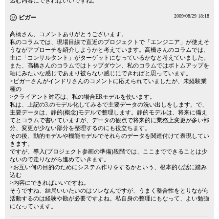
込む内容にできればいいですね。
2009/08/29 18:18
ビガー
高橋さん、コメントありがとうございます。
私のコラムでは、現場目線で直近のプロジェクトで「エンジニア」が使えそ
うながアプローチを紹介しようかと考えています。高橋さんのコラムでは、
主に「コンサルタント」がターゲットになっているかなと考えていました。
また、高橋さんのコラムではトップダウン、私のコラムではボトムアップを
軸にみたいな感じであまり被らない感じにできればと思っています。
>ビガーさんがインドリさんのコメントに応えられていましたが、未経験業
種の
>クライアント対応は、私の場合ERモデルを使います。
私は、上記の3.のモデル化してみるで主要データの洗い出しをします。で、
主要データは、静的(概念)モデルで整理します。静的モデルは、将来に備え
てとコラムで書いていますが、データの観点で将来的に業務上変更が多い部
分、変更が少ない部分を整理するのにも役立ちます。
その後、動的モデルや機能モデルでそれらのデータを関連付けて表現してい
きます。
ですが、導入(プロジェクト参画の準備)段階では、ここまでできることは少
ないので走りながら進めていきます。
>お互い何の目的のためにシステム作りをするかという、根本的な話に踏み
込む
>内容にできればいいですね。
そうですね、結局いいたいのはソレなんですが、うまく整合性をとりながら
活動するのは経験や勘が必要ですよね。私自身の整理にもなって、よい勉強
になっています。