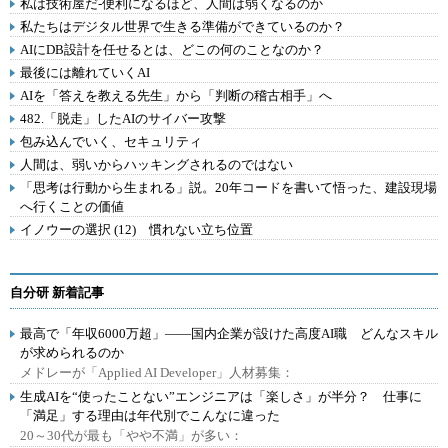
私は技術屋だ-便利になるほど、人間は弱くなるのか
私たちはデジタル世界で生きる準備ができているのか？
AIにDB設計を任せるとは、どこの何のことなのか？
最後には離れていくAI
AIを「答えを教える先生」から「判断の稽古相手」へ
482.「脱走」したAIのサイバー攻撃
包み込んでいく、セキュリティ
人間は、弱いからハッキングされるのではない
「思考は行動から生まれる」説。20年コードを書いて悟った、建設現場
へ行くことの価値
イノウーの選択 (12) 慣れない立ち位置
自分研 新着記事
最高で「年収6000万超」――国内企業が設けた高度AI職 どんなスキル
が求められるのか
メドレーが「Applied AI Developer」人材募集：
生成AIを“使ったことない”エンジニアは「楽しさ」が半分？ 仕事に
「満足」する理由は年代別でこんなに違った
20～30代が最も「やや不満」が多い：