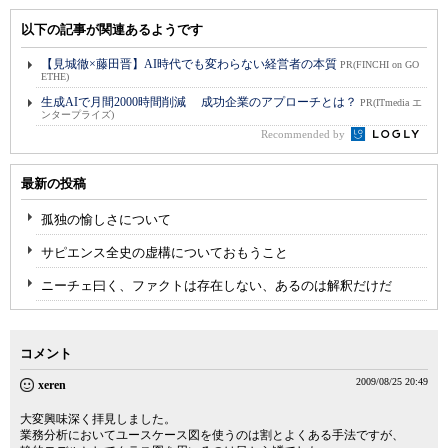
以下の記事が関連あるようです
【見城徹×藤田晋】AI時代でも変わらない経営者の本質
PR(FINCHI on GO
ETHE)
生成AIで月間2000時間削減 成功企業のアプローチとは？
PR(ITmedia エ
ンタープライズ)
Recommended by
最新の投稿
孤独の愉しさについて
サピエンス全史の虚構についておもうこと
ニーチェ曰く、ファクトは存在しない、あるのは解釈だけだ
コメント
2009/08/25 20:49
xeren
大変興味深く拝見しました。
業務分析においてユースケース図を使うのは割とよくある手法ですが、