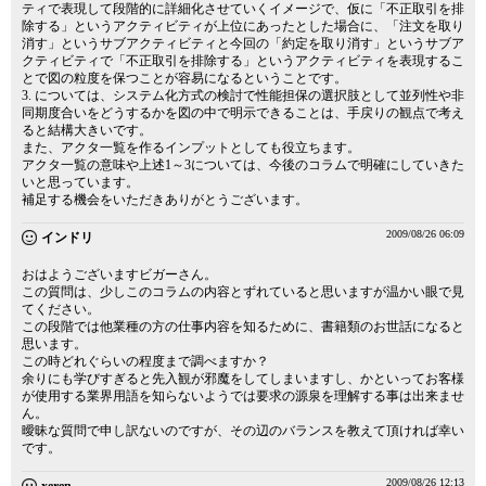
ティで表現して段階的に詳細化させていくイメージで、仮に「不正取引を排
除する」というアクティビティが上位にあったとした場合に、「注文を取り
消す」というサブアクティビティと今回の「約定を取り消す」というサブア
クティビティで「不正取引を排除する」というアクティビティを表現するこ
とで図の粒度を保つことが容易になるということです。
3. については、システム化方式の検討で性能担保の選択肢として並列性や非
同期度合いをどうするかを図の中で明示できることは、手戻りの観点で考え
ると結構大きいです。
また、アクタ一覧を作るインプットとしても役立ちます。
アクタ一覧の意味や上述1～3については、今後のコラムで明確にしていきた
いと思っています。
補足する機会をいただきありがとうございます。
2009/08/26 06:09
インドリ
おはようございますビガーさん。
この質問は、少しこのコラムの内容とずれていると思いますが温かい眼で見
てください。
この段階では他業種の方の仕事内容を知るために、書籍類のお世話になると
思います。
この時どれぐらいの程度まで調べますか？
余りにも学びすぎると先入観が邪魔をしてしまいますし、かといってお客様
が使用する業界用語を知らないようでは要求の源泉を理解する事は出来ませ
ん。
曖昧な質問で申し訳ないのですが、その辺のバランスを教えて頂ければ幸い
です。
2009/08/26 12:13