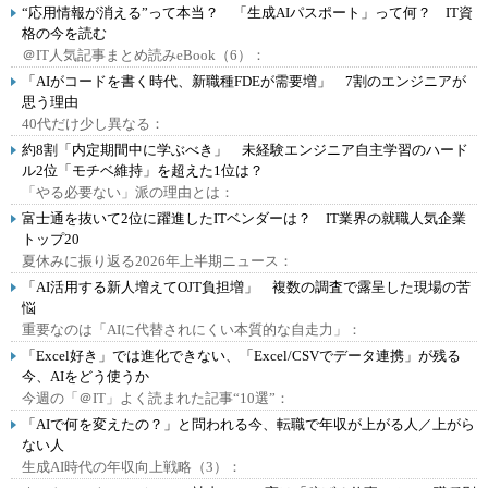
“応用情報が消える”って本当？ 「生成AIパスポート」って何？ IT資
格の今を読む
＠IT人気記事まとめ読みeBook（6）：
「AIがコードを書く時代、新職種FDEが需要増」 7割のエンジニアが
思う理由
40代だけ少し異なる：
約8割「内定期間中に学ぶべき」 未経験エンジニア自主学習のハード
ル2位「モチベ維持」を超えた1位は？
「やる必要ない」派の理由とは：
富士通を抜いて2位に躍進したITベンダーは？ IT業界の就職人気企業
トップ20
夏休みに振り返る2026年上半期ニュース：
「AI活用する新人増えてOJT負担増」 複数の調査で露呈した現場の苦
悩
重要なのは「AIに代替されにくい本質的な自走力」：
「Excel好き」では進化できない、「Excel/CSVでデータ連携」が残る
今、AIをどう使うか
今週の「＠IT」よく読まれた記事“10選”：
「AIで何を変えたの？」と問われる今、転職で年収が上がる人／上がら
ない人
生成AI時代の年収向上戦略（3）：