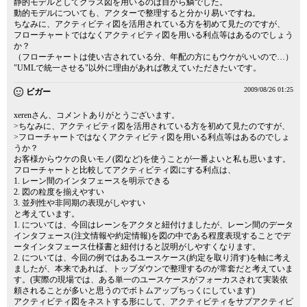
静的モデルとしてクラス図を用いるのは目から鱗でした。
動的モデルについても、アクターで整理すると分かり易いですね。
ちなみに、アクティビティ図を活用されている方を初めて見たのですが、
フローチャートではなくアクティビティ図を用いる利点等はあるのでしょう
か？
（フローチャートは使い古されている分、年配の方にもウケがいいので…）
"UMLで統一させる"以外に理由があれば教えていただきたいです。
2009/08/26 01:25
ビガー
xerenさん、コメントありがとうございます。
>ちなみに、アクティビティ図を活用されている方を初めて見たのですが、
>フローチャートではなくアクティビティ図を用いる利点等はあるのでしょ
うか？
お客様からウケの良いモノ(図など)を使うことが一番よいと私も思います。
フローチャートと比較してアクティビティ図にする利点は、
1. レーン間のインタフェースを明示できる
2. 図の粒度を揃えやすい
3. 並列性や非同期の表現がしやすい
と考えています。
1. については、今回はレーンをアクタと紐付けましたが、レーン間のデータ
インタフェース(注文情報や約定情報)を図の中である程度表現することでデ
ータインタフェース仕様書と紐付けると説明がしやすくなります。
2. については、今回の例ではあるユースケース(約定を取り消す)を軸に考え
ましたが、本来であれば、トップダウンで整理するのが常套だと考えていま
す。(実際の現場では、ある単一のユースケースがフォーカスされて実装依
頼されることが多いと思うのでボトムアップちっくにしています)
アクティビティ図をネストする形にして、アクティビティをサブアクティビ