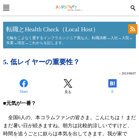
転職とHealth Check（Local Host）
七輪をこよなく愛するインフラエンジニア風な人。転職決断→入社→入院→
失業→現在→これからを記します。
5. 低レイヤーの重要性？
»
2013/08/07
Share
0
見る
■元気が一番？
全国6人の、本コラムファンの皆さま。こんにちは！ まだ
まだ暑い日が続きますね。朝方は比較的涼しいですけど、
時間を追うごとに奴らは本気を出してきます。我が家で