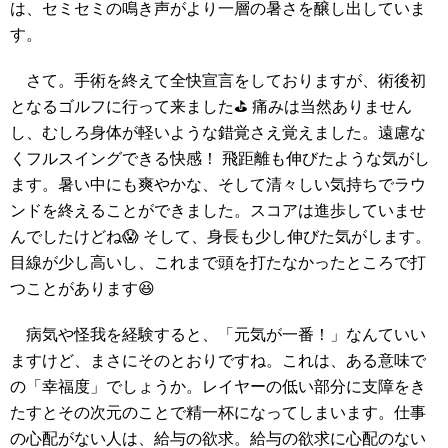
は、セミセミの鳴き声がより一層の暑さを醸し出していま
す。
さて。手術を終えて全快宣言をしておりますが、術後初
となるゴルフに行って来ました⛳ 痛みは当然ありません
し、むしろ身体が軽いような錯覚さえ覚えました。遠慮な
くフルスイングできる快感！ 飛距離も伸びたような気がし
ます。暑い中にも爽やかな、そして清々しい気持ちでラウ
ンドを終えることができました。スコアは進歩していませ
んでしたけどね😱 そして、身長も少し伸びた気がします。
目線が少し高いし、これまで頭を打たなかったところで打
つことがあります😆
病気や怪我を経験すると、「元気が一番！」なんていい
ますけど、まさにそのとおりですね。これは、ある意味で
の「幸福度」でしょうか。レイヤーの低い部分に支障をき
たすとその次元のことで精一杯になってしまいます。仕事
の心配がない人は、給与の欲求。給与の欲求に心配のない