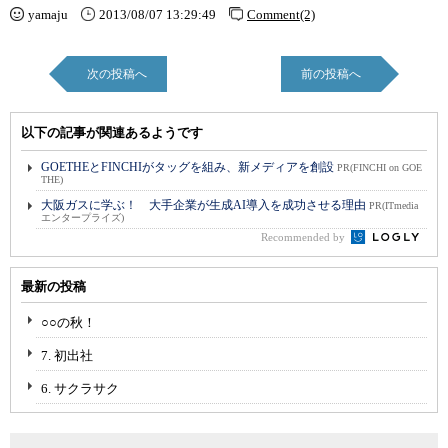
yamaju
2013/08/07 13:29:49
Comment(2)
次の投稿へ
前の投稿へ
以下の記事が関連あるようです
GOETHEとFINCHIがタッグを組み、新メディアを創設
PR(FINCHI on GOE
THE)
大阪ガスに学ぶ！ 大手企業が生成AI導入を成功させる理由
PR(ITmedia
エンタープライズ)
Recommended by
最新の投稿
○○の秋！
7. 初出社
6. サクラサク