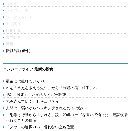
スキル
ライフハック
ワークスタイル
人間関係
技術動向
業界動向
職場
転職活動 (8件)
エンジニアライフ 最新の投稿
最後には離れていくAI
AIを「答えを教える先生」から「判断の稽古相手」へ
482.「脱走」したAIのサイバー攻撃
包み込んでいく、セキュリティ
人間は、弱いからハッキングされるのではない
「思考は行動から生まれる」説。20年コードを書いて悟った、建設現場
へ行くことの価値
イノウーの選択 (12) 慣れない立ち位置