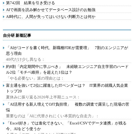
第742回 結果を引き受ける
AIで画面を読み解かせてデータベース設計のお勉強
AI時代に、人間が失ってはいけない判断力とは何か
自分研 新着記事
「AIがコードを書く時代、新職種FDEが需要増」 7割のエンジニアが
思う理由
40代だけ少し異なる：
約8割「内定期間中に学ぶべき」 未経験エンジニア自主学習のハード
ル2位「モチベ維持」を超えた1位は？
「やる必要ない」派の理由とは：
富士通を抜いて2位に躍進したITベンダーは？ IT業界の就職人気企業
トップ20
夏休みに振り返る2026年上半期ニュース：
「AI活用する新人増えてOJT負担増」 複数の調査で露呈した現場の苦
悩
重要なのは「AIに代替されにくい本質的な自走力」：
「Excel好き」では進化できない、「Excel/CSVでデータ連携」が残る
今、AIをどう使うか