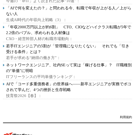
今週の「＠IT」よく読まれた記事“10選”：
「AIで何を変えたの？」と問われる今、転職で年収が上がる人／上がら
ない人
生成AI時代の年収向上戦略（3）：
「年収2000万円以上が約6割」 CTO、CIOなどハイクラス転職が5年で
2.2倍のバブル、求められる人材像は
CXO・経営幹部人材の転職市場動向：
若手ITエンジニアの5割が「管理職になりたくない」 それでも「引き
受ける条件」とは？
若手が求める“納得の働き方”：
ネットワークエンジニア、社内SEって実は「稼げる仕事」？ IT職種別
の“単価”に明暗
ITフリーランスの平均単価ランキング：
AIで「コード多重債務者」の世界線へ――新卒エンジニアが実務でボコ
されて学んだ、4つの挫折と生存戦略
技育祭2026【春】：
利用規約