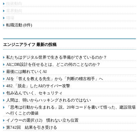
技術動向
業界動向
職場
転職活動 (8件)
エンジニアライフ 最新の投稿
私たちはデジタル世界で生きる準備ができているのか？
AIにDB設計を任せるとは、どこの何のことなのか？
最後には離れていくAI
AIを「答えを教える先生」から「判断の稽古相手」へ
482.「脱走」したAIのサイバー攻撃
包み込んでいく、セキュリティ
人間は、弱いからハッキングされるのではない
「思考は行動から生まれる」説。20年コードを書いて悟った、建設現場
へ行くことの価値
イノウーの選択 (12) 慣れない立ち位置
第742回 結果を引き受ける