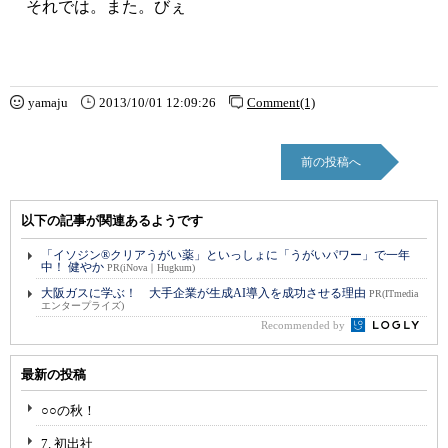
それでは。また。びぇ
yamaju
2013/10/01 12:09:26
Comment(1)
前の投稿へ
以下の記事が関連あるようです
「イソジン®クリアうがい薬」といっしょに「うがいパワー」で一年
中！ 健やか
PR(iNova｜Hugkum)
大阪ガスに学ぶ！ 大手企業が生成AI導入を成功させる理由
PR(ITmedia
エンタープライズ)
Recommended by
最新の投稿
○○の秋！
7. 初出社