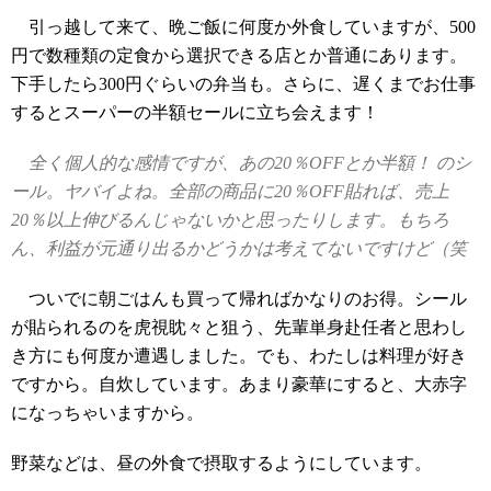
引っ越して来て、晩ご飯に何度か外食していますが、500
円で数種類の定食から選択できる店とか普通にあります。
下手したら300円ぐらいの弁当も。さらに、遅くまでお仕事
するとスーパーの半額セールに立ち会えます！
全く個人的な感情ですが、あの20％OFFとか半額！ のシ
ール。ヤバイよね。全部の商品に20％OFF貼れば、売上
20％以上伸びるんじゃないかと思ったりします。もちろ
ん、利益が元通り出るかどうかは考えてないですけど（笑
ついでに朝ごはんも買って帰ればかなりのお得。シール
が貼られるのを虎視眈々と狙う、先輩単身赴任者と思わし
き方にも何度か遭遇しました。でも、わたしは料理が好き
ですから。自炊しています。あまり豪華にすると、大赤字
になっちゃいますから。
野菜などは、昼の外食で摂取するようにしています。