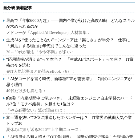
自分研 新着記事
最高で「年収6000万超」――国内企業が設けた高度AI職 どんなスキル
が求められるのか
メドレーが「Applied AI Developer」人材募集：
生成AIを“使ったことない”エンジニアは「楽しさ」が半分？ 仕事に
「満足」する理由は年代別でこんなに違った
20～30代が最も「やや不満」が多い：
“応用情報が消える”って本当？ 「生成AIパスポート」って何？ IT資
格の今を読む
＠IT人気記事まとめ読みeBook（6）：
「AIがコードを書く時代、新職種FDEが需要増」 7割のエンジニアが
思う理由
40代だけ少し異なる：
約8割「内定期間中に学ぶべき」 未経験エンジニア自主学習のハード
ル2位「モチベ維持」を超えた1位は？
「やる必要ない」派の理由とは：
富士通を抜いて2位に躍進したITベンダーは？ IT業界の就職人気企業
トップ20
夏休みに振り返る2026年上半期ニュース：
「AI活用する新人増えてOJT負担増」 複数の調査で露呈した現場の苦