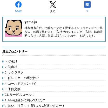
Share
0
見る
yamaju
地方都市在住。七輪をこよなく愛するインフラエンジニア風
な人。転職を果たすも、入社後のタイミングで入院。転職決
断→入社→入院→失業→現在→これから を記します。
最近のエントリー
○○の秋！
7. 初出社
6. サクラサク
5. 低レイヤーの重要性？
4. コールドスタンバイ
3. 予防交換
02. サービスコール！
1. Alertは静かに鳴っていた？
0. はい、注目～！ 新しいお友達ですよー！