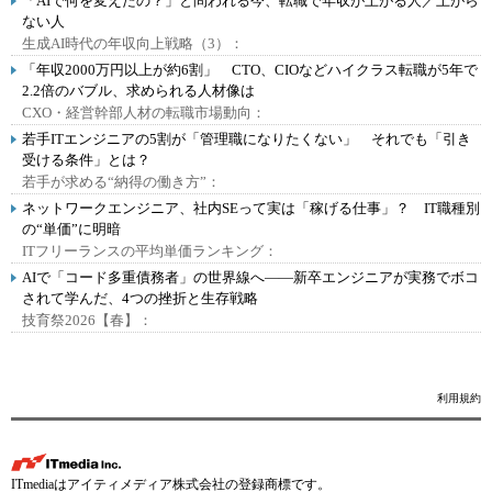
「AIで何を変えたの？」と問われる今、転職で年収が上がる人／上がら
ない人
生成AI時代の年収向上戦略（3）：
「年収2000万円以上が約6割」 CTO、CIOなどハイクラス転職が5年で
2.2倍のバブル、求められる人材像は
CXO・経営幹部人材の転職市場動向：
若手ITエンジニアの5割が「管理職になりたくない」 それでも「引き
受ける条件」とは？
若手が求める“納得の働き方”：
ネットワークエンジニア、社内SEって実は「稼げる仕事」？ IT職種別
の“単価”に明暗
ITフリーランスの平均単価ランキング：
AIで「コード多重債務者」の世界線へ――新卒エンジニアが実務でボコ
されて学んだ、4つの挫折と生存戦略
技育祭2026【春】：
利用規約
ITmediaはアイティメディア株式会社の登録商標です。