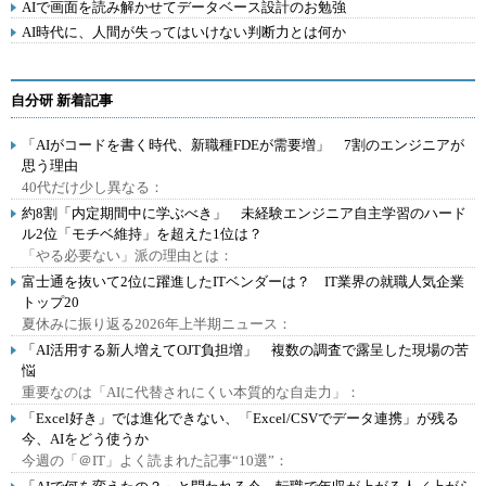
AIで画面を読み解かせてデータベース設計のお勉強
AI時代に、人間が失ってはいけない判断力とは何か
自分研 新着記事
「AIがコードを書く時代、新職種FDEが需要増」 7割のエンジニアが
思う理由
40代だけ少し異なる：
約8割「内定期間中に学ぶべき」 未経験エンジニア自主学習のハード
ル2位「モチベ維持」を超えた1位は？
「やる必要ない」派の理由とは：
富士通を抜いて2位に躍進したITベンダーは？ IT業界の就職人気企業
トップ20
夏休みに振り返る2026年上半期ニュース：
「AI活用する新人増えてOJT負担増」 複数の調査で露呈した現場の苦
悩
重要なのは「AIに代替されにくい本質的な自走力」：
「Excel好き」では進化できない、「Excel/CSVでデータ連携」が残る
今、AIをどう使うか
今週の「＠IT」よく読まれた記事“10選”：