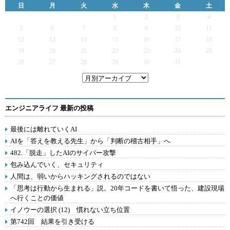
日
月
火
水
木
金
土
1
2
3
4
5
6
7
8
9
10
11
12
13
14
15
16
17
18
19
20
21
22
23
24
25
26
27
28
29
30
31
エンジニアライフ 最新の投稿
最後には離れていくAI
AIを「答えを教える先生」から「判断の稽古相手」へ
482.「脱走」したAIのサイバー攻撃
包み込んでいく、セキュリティ
人間は、弱いからハッキングされるのではない
「思考は行動から生まれる」説。20年コードを書いて悟った、建設現場
へ行くことの価値
イノウーの選択 (12) 慣れない立ち位置
第742回 結果を引き受ける