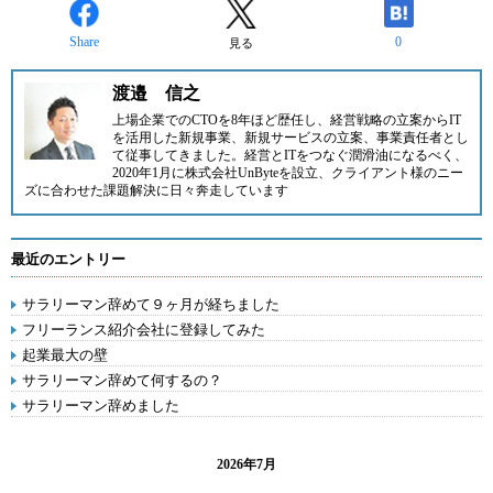
Share
0
見る
渡邉 信之
上場企業でのCTOを8年ほど歴任し、経営戦略の立案からIT
を活用した新規事業、新規サービスの立案、事業責任者とし
て従事してきました。経営とITをつなぐ潤滑油になるべく、
2020年1月に株式会社UnByteを設立、クライアント様のニー
ズに合わせた課題解決に日々奔走しています
最近のエントリー
サラリーマン辞めて９ヶ月が経ちました
フリーランス紹介会社に登録してみた
起業最大の壁
サラリーマン辞めて何するの？
サラリーマン辞めました
2026年7月