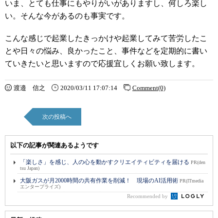
いま、とても仕事にもやりがいがありますし、何しろ楽し
い。そんな今があるのも事実です。
こんな感じで起業したきっかけや起業してみて苦労したこ
とや日々の悩み、良かったこと、事件などを定期的に書い
ていきたいと思いますので応援宜しくお願い致します。
渡邉 信之
2020/03/11 17:07:14
Comment(0)
次の投稿へ
以下の記事が関連あるようです
「楽しさ」を感じ、人の心を動かすクリエイティビティを届ける
PR(den
tsu Japan)
大阪ガスが月2000時間の共有作業を削減！ 現場のAI活用術
PR(ITmedia
エンタープライズ)
Recommended by