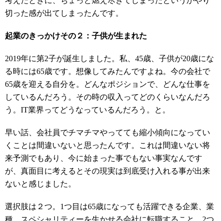
考えたときに、ちょっと燃え尽きてしまったというかやり
切った感が出てしまったんです。
起業のきっかけその２：子供が生まれた
2019
年に第2子が誕生しました。私、
45
歳、子供が
20
歳にな
る時には
65
歳です。想像してみたんですよね。今の会社で
65
歳を迎える自分を。どんなポジションで、どんな仕事を
しているんだろう。その時の収入ってどのくらいなんだろ
う。
IT
業界ってどうなっているんだろう。と。
早い話、会社員でチマチマやってても縮小傾向になってい
くことは間違いないと思ったんです。これは間違いない将
来予測でもあり、今に始まった事でもない事実なんです
が、真面目に考えるとその現実は到底受け入れる事が出来
ないと感じました。
選択肢は２つ。
1
つ目は
65
歳になっても活躍できる企業、業
種、スペシャリティーを生かせる会社に転職すること。
2
つ