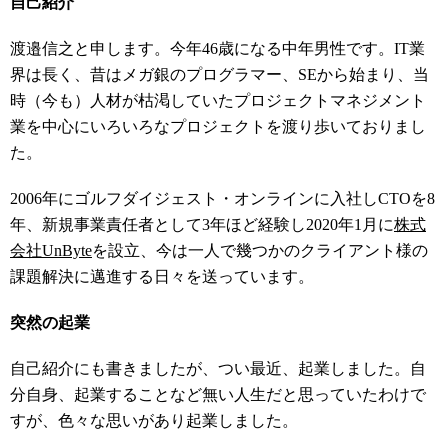
自己紹介
渡邉信之と申します。今年
46
歳になる中年男性です。
IT
業
界は長く、昔はメガ銀のプログラマー、
SE
から始まり、当
時（今も）人材が枯渇していたプロジェクトマネジメント
業を中心にいろいろなプロジェクトを渡り歩いておりまし
た。
2006
年にゴルフダイジェスト・オンラインに入社し
CTO
を
8
年、新規事業責任者として
3
年ほど経験し
2020
年
1
月に
株式
会社
UnByte
を設立、今は一人で幾つかのクライアント様の
課題解決に邁進する日々を送っています。
突然の起業
自己紹介にも書きましたが、つい最近、起業しました。自
分自身、起業することなど無い人生だと思っていたわけで
すが、色々な思いがあり起業しました。