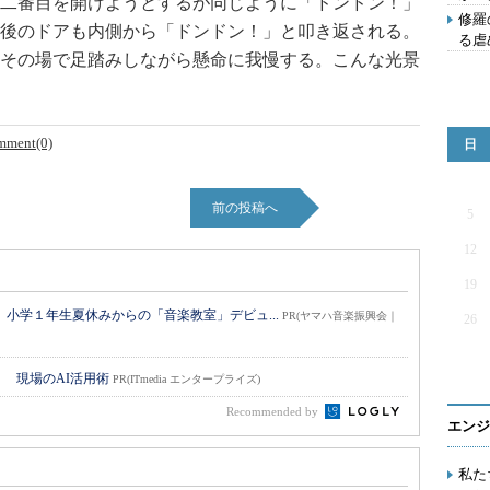
二番目を開けようとするが同じように「ドンドン！」
修羅
後のドアも内側から「ドンドン！」と叩き返される。
る虐
その場で足踏みしながら懸命に我慢する。こんな光景
mment(0)
日
前の投稿へ
5
12
19
小学１年生夏休みからの「音楽教室」デビュ...
PR(ヤマハ音楽振興会｜
26
！ 現場のAI活用術
PR(ITmedia エンタープライズ)
Recommended by
エンジ
私た