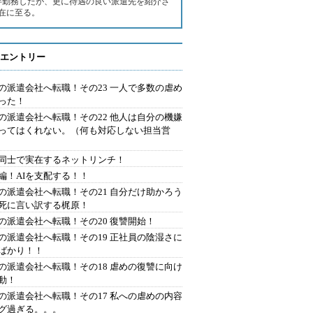
半勤務したが、更に待遇の良い派遣先を紹介さ
在に至る。
エントリー
の派遣会社へ転職！その23 一人で多数の虐め
った！
の派遣会社へ転職！その22 他人は自分の機嫌
ってはくれない。（何も対応しない担当営
同士で実在するネットリンチ！
編！AIを支配する！！
の派遣会社へ転職！その21 自分だけ助かろう
死に言い訳する梶原！
の派遣会社へ転職！その20 復讐開始！
の派遣会社へ転職！その19 正社員の陰湿さに
ばかり！！
の派遣会社へ転職！その18 虐めの復讐に向け
動！
の派遣会社へ転職！その17 私への虐めの内容
グ過ぎる。。。