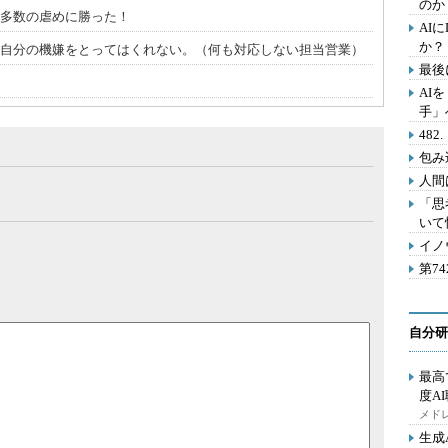
のか
で多数の虐めに勝った！
AI
か？
人は自分の機嫌をとってはくれない。（何も対応しない担当営業）
最後
AI
手」
48
包み
人間
「思
いて
イノ
第7
自分研
最高
度A
メドレ
生成