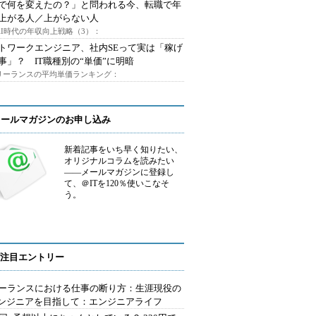
Iで何を変えたの？」と問われる今、転職で年
上がる人／上がらない人
AI時代の年収向上戦略（3）：
トワークエンジニア、社内SEって実は「稼げ
事」？ IT職種別の“単価”に明暗
フリーランスの平均単価ランキング：
メールマガジンのお申し込み
新着記事をいち早く知りたい、
オリジナルコラムを読みたい
――メールマガジンに登録し
て、＠ITを120％使いこなそ
う。
注目エントリー
ーランスにおける仕事の断り方：生涯現役の
エンジニアを目指して：エンジニアライフ