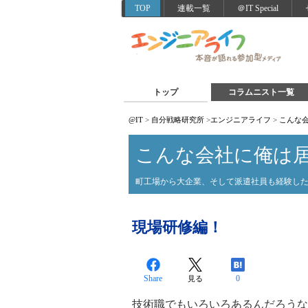
TOP
連載一覧
＠IT Special
トップ
コラムニスト一覧
@IT
>
自分戦略研究所
>
エンジニアライフ
>
こんな
こんな会社に俺は
町工場から大企業、そして派遣社員も経験し
現場研修編！
Share
0
見る
技術職でもいろいろあるんだろうな