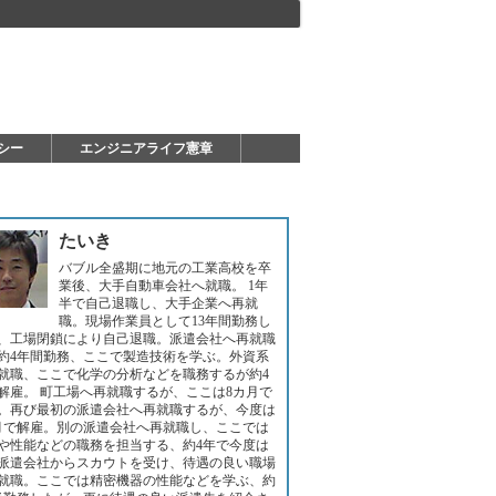
シー
エンジニアライフ憲章
たいき
バブル全盛期に地元の工業高校を卒
業後、大手自動車会社へ就職。 1年
半で自己退職し、大手企業へ再就
職。現場作業員として13年間勤務し
、工場閉鎖により自己退職。派遣会社へ再就職
約4年間勤務、ここで製造技術を学ぶ。外資系
就職、ここで化学の分析などを職務するが約4
解雇。 町工場へ再就職するが、ここは8カ月で
。再び最初の派遣会社へ再就職するが、今度は
月で解雇。別の派遣会社へ再就職し、ここでは
や性能などの職務を担当する、約4年で今度は
派遣会社からスカウトを受け、待遇の良い職場
就職。ここでは精密機器の性能などを学ぶ、約