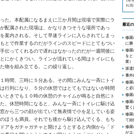
1年
れ現
った。本配属になるまえに三か月間は現場で実際にラ
最近の
が配属された現場は、かなりきつそうな場所であっ
を案内される。そして早速ラインに入らされてしまっ
修羅
もとで作業するのだがラインのスピードにとてもつい
に勝
修羅
手伝ってくれるので遅れはなかったのだが一週間後に
をと
とにかくきつい。ラインが流れている間はトイレにも
業）
た物を組み立てる。この繰り返し。
派遣
番外
１時間、三時に５分ある。その間にみんな一斉にトイ
修羅
は行列になり、５分の休憩ではとてもではないが時間
と必
修羅
いときでも１０時の休憩のチャイムが鳴ると自然にト
修羅
た。休憩時間になると、みんな一斉にトイレに駆け込
驚く
窓から三つの顔が出ていて無表情で小を足している姿
修羅
のほうも満員。それでも後から駆け込んでくる、もち
て始
ドアをガチャガチャと開けようとすると内側から「ド
修羅
がエ