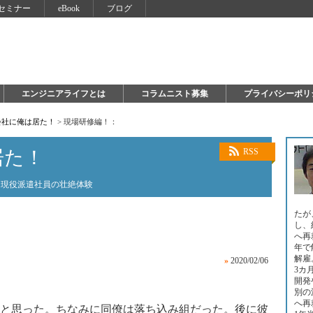
セミナー
eBook
ブログ
エンジニアライフとは
コラムニスト募集
プライバシーポリ
会社に俺は居た！
>
現場研修編！：
居た！
RSS
た現役派遣社員の壮絶体験
たが
し、
へ再
年で
解雇
»
2020/02/06
3カ
開発
別の
へ再
と思った。ちなみに同僚は落ち込み組だった。後に彼