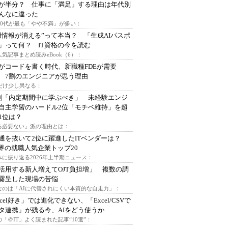
が半分？ 仕事に「満足」する理由は年代別
んなに違った
～30代が最も「やや不満」が多い：
用情報が消える”って本当？ 「生成AIパスポ
」って何？ IT資格の今を読む
人気記事まとめ読みeBook（6）：
Iがコードを書く時代、新職種FDEが需要
 7割のエンジニアが思う理由
代だけ少し異なる：
割「内定期間中に学ぶべき」 未経験エンジ
自主学習のハードル2位「モチベ維持」を超
1位は？
る必要ない」派の理由とは：
通を抜いて2位に躍進したITベンダーは？
業界の就職人気企業トップ20
みに振り返る2026年上半期ニュース：
I活用する新人増えてOJT負担増」 複数の調
露呈した現場の苦悩
なのは「AIに代替されにくい本質的な自走力」：
xcel好き」では進化できない、「Excel/CSVで
タ連携」が残る今、AIをどう使うか
「＠IT」よく読まれた記事“10選”：