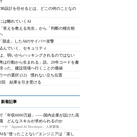
？
にDB設計を任せるとは、どこの何のことなの
には離れていくAI
を「答えを教える先生」から「判断の稽古相
へ
2.「脱走」したAIのサイバー攻撃
込んでいく、セキュリティ
は、弱いからハッキングされるのではない
考は行動から生まれる」説。20年コードを書
悟った、建設現場へ行くことの価値
ウーの選択 (12) 慣れない立ち位置
42回 結果を引き受ける
 新着記事
で「年収6000万超」――国内企業が設けた高
I職 どんなスキルが求められるのか
ーが「Applied AI Developer」人材募集：
AIを“使ったことない”エンジニアは「楽し