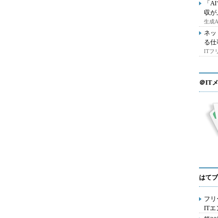
「A
収が
生成
ネッ
る仕
IT
＠IT
はてブ
フリ
IT