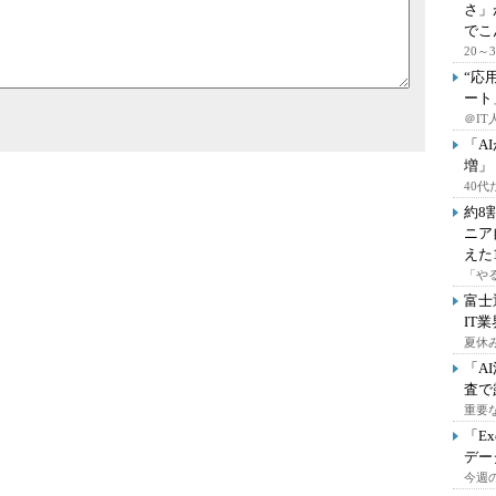
さ」
でこ
20
“応
ート
＠IT
「A
増」
40
約8
ニア
えた
「や
富士
IT
夏休
「A
査で
重要
「E
デー
今週の