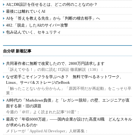
AIにDB設計を任せるとは、どこの何のことなのか？
最後には離れていくAI
AIを「答えを教える先生」から「判断の稽古相手」へ
482.「脱走」したAIのサイバー攻撃
包み込んでいく、セキュリティ
自分研 新着記事
共同著作者に無断で改変したので、2800万円請求します
「訴えてやる！」の前に読む IT訴訟 徹底解説（138）：
なぜ若手こそインフラを学ぶべき？ 無料で学べるネットワーク、
Linux、サーバ＆ストレージのeBook
「触ったことないから分からん」「原因不明だが再起動」をこっそり卒
業：
AI時代の「Markdown負債」と「レガシー脱却」の壁、エンジニアが直
面する新・旧の課題
今週の「＠IT」よく読まれた記事“10選”：
最高で「年収6000万超」――国内企業が設けた高度AI職 どんなスキル
が求められるのか
メドレーが「Applied AI Developer」人材募集：