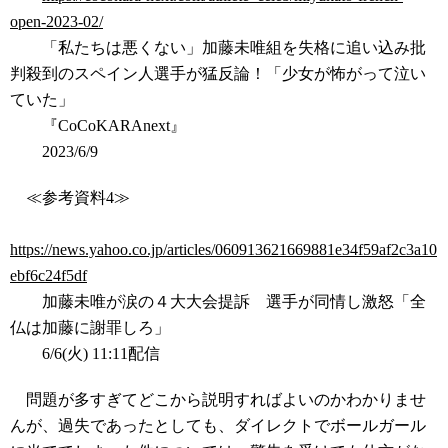
open-2023-02/
「私たちは悪くない」加藤未唯組を失格に追い込み批
判殺到のスペイン人選手が猛反論！「少女が怖がって泣い
ていた」
『CoCoKARAnext』
2023/6/9
≪参考資料4≫
https://news.yahoo.co.jp/articles/060913621669881e34f59af2c3a10
ebf6c24f5df
加藤未唯が涙の４大大会提訴 選手が同情し激怒「全
仏は加藤に謝罪しろ」
6/6(火) 11:11配信
問題が多すぎてどこから説明すればよいのかわかりませ
んが、過失であったとしても、ダイレクトでボールガール