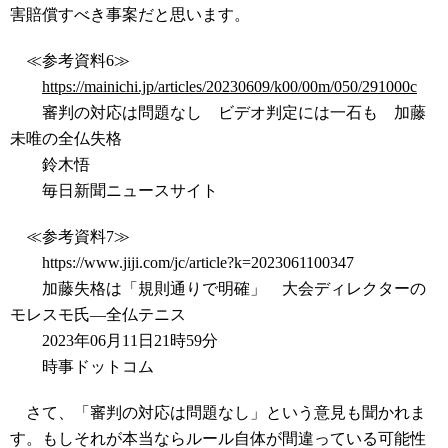
害賠償すべき事案だと思います。
≪参考資料6≫
https://mainichi.jp/articles/20230609/k00/00m/050/291000c
審判の対応は問題なし ビデオ判定には一石も 加藤
未唯の全仏失格
鈴木悟
毎日新聞ニュースサイト
≪参考資料7≫
https://www.jiji.com/jc/article?k=2023061100347
加藤失格は「規則通りで明確」 大会ディレクターの
モレスモ氏―全仏テニス
2023年06月11日21時59分
時事ドットコム
さて、「審判の対応は問題なし」という意見も聞かれま
す。もしそれが本当ならルール自体が間違っている可能性