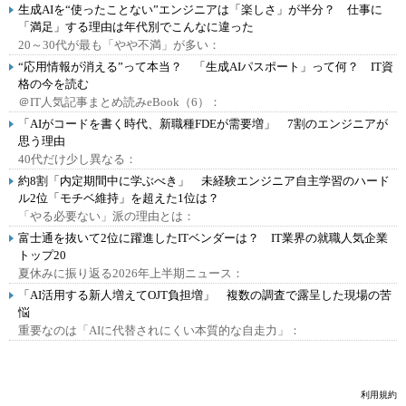
生成AIを“使ったことない”エンジニアは「楽しさ」が半分？ 仕事に
「満足」する理由は年代別でこんなに違った
20～30代が最も「やや不満」が多い：
“応用情報が消える”って本当？ 「生成AIパスポート」って何？ IT資
格の今を読む
＠IT人気記事まとめ読みeBook（6）：
「AIがコードを書く時代、新職種FDEが需要増」 7割のエンジニアが
思う理由
40代だけ少し異なる：
約8割「内定期間中に学ぶべき」 未経験エンジニア自主学習のハード
ル2位「モチベ維持」を超えた1位は？
「やる必要ない」派の理由とは：
富士通を抜いて2位に躍進したITベンダーは？ IT業界の就職人気企業
トップ20
夏休みに振り返る2026年上半期ニュース：
「AI活用する新人増えてOJT負担増」 複数の調査で露呈した現場の苦
悩
重要なのは「AIに代替されにくい本質的な自走力」：
利用規約