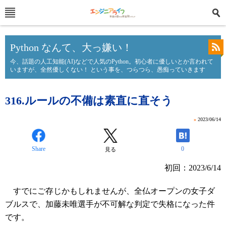
Python なんて、大っ嫌い！
今、話題の人工知能(AI)などで人気のPython。初心者に優しいとか言われて
いますが、全然優しくない！ という事を、つらつら、愚痴っていきます
316.ルールの不備は素直に直そう
»
2023/06/14
Share
0
見る
初回：2023/6/14
すでにご存じかもしれませんが、全仏オープンの女子ダ
ブルスで、加藤未唯選手が不可解な判定で失格になった件
です。