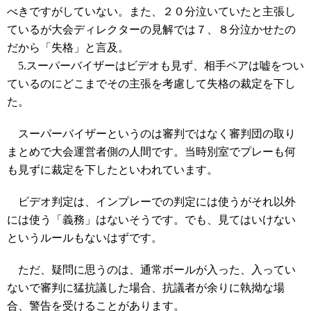
べきですがしていない。また、２０分泣いていたと主張し
ているが大会ディレクターの見解では７、８分泣かせたの
だから「失格」と言及。
5.スーパーバイザーはビデオも見ず、相手ペアは嘘をつい
ているのにどこまでその主張を考慮して失格の裁定を下し
た。
スーパーバイザーというのは審判ではなく審判団の取り
まとめで大会運営者側の人間です。当時別室でプレーも何
も見ずに裁定を下したといわれています。
ビデオ判定は、インプレーでの判定には使うがそれ以外
には使う「義務」はないそうです。でも、見てはいけない
というルールもないはずです。
ただ、疑問に思うのは、通常ボールが入った、入ってい
ないで審判に猛抗議した場合、抗議者が余りに執拗な場
合、警告を受けることがあります。