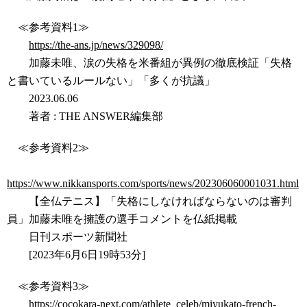
≪参考資料1≫
https://the-ans.jp/news/329098/
加藤未唯、涙の失格を米番組が異例の徹底検証「失格
と書いているルールない」「多くが抗議」
2023.06.06
著者 : THE ANSWER編集部
≪参考資料2≫
https://www.nikkansports.com/sports/news/202306060001031.html
【全仏テニス】「失格にしなければならないのは審判
員」加藤未唯を擁護の選手コメントを仏紙掲載
日刊スポーツ新聞社
[2023年6月6日19時53分]
≪参考資料3≫
https://cocokara-next.com/athlete_celeb/miyukato-french-