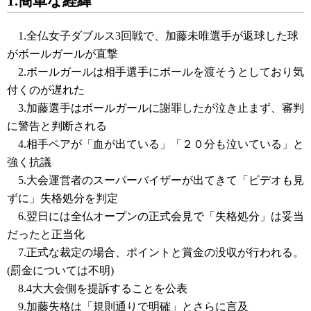
1.簡単な経緯
1.全仏女子ダブルス3回戦で、加藤未唯選手が返球した球
がボールガールが直撃
2.ボールガールは相手選手にボールを渡そうとしており気
付くのが遅れた
3.加藤選手はボールガールに謝罪したが泣き止まず、審判
に警告と判断される
4.相手ペアが「血が出ている」「２０分も泣いている」と
強く抗議
5.大会運営者のスーパーバイザーが出てきて「ビデオも見
ずに」失格処分を判定
6.翌日には全仏オープンの正式会見で「失格処分」は妥当
だったと正当化
7.正式な裁定の場合、ポイントと賞金の没収が行われる。
(罰金については不明)
8.4大大会側を提訴することを公表
9.加藤失格は「規則通りで明確」とさらに言及