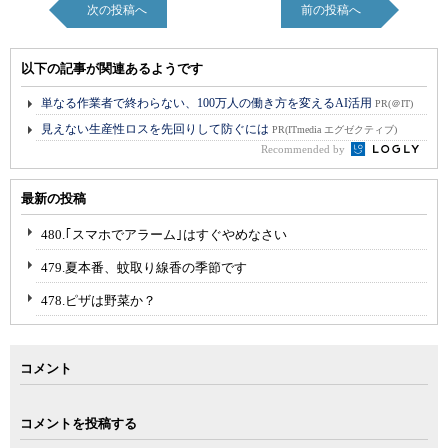
次の投稿へ
前の投稿へ
以下の記事が関連あるようです
単なる作業者で終わらない、100万人の働き方を変えるAI活用
PR(＠IT)
見えない生産性ロスを先回りして防ぐには
PR(ITmedia エグゼクティブ)
Recommended by
最新の投稿
480.｢スマホでアラーム｣はすぐやめなさい
479.夏本番、蚊取り線香の季節です
478.ピザは野菜か？
コメント
コメントを投稿する