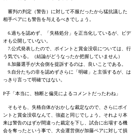
審判の判定（警告）に対して不服だったから猛抗議した
相手ペアにも警告を与えるべきでしょう。
6.過ちを認めず、「失格処分」を正当化しているが、ビデ
オも公開していない。
7.公式発表したので、ポイントと賞金没収については、行
う気でいる。（結論がどうなったか把握していません）
8.加藤選手が大会側を提訴するのは、良いことである。
9.自分たちの非を認めずさらに「明確」と主張するが、は
っきり言って明確ではない。
P子「本当に、独断と偏見によるコメントだったわね」
そもそも、失格自体がおかしな裁定なので、さらにポイ
ントと賞金没収なんて、強盗と同じでしょう。それより本
来は警告のはずが間違った裁定を下し、試合に出場する機
会を奪ったという事で、大会運営側が加藤ペアに対して損