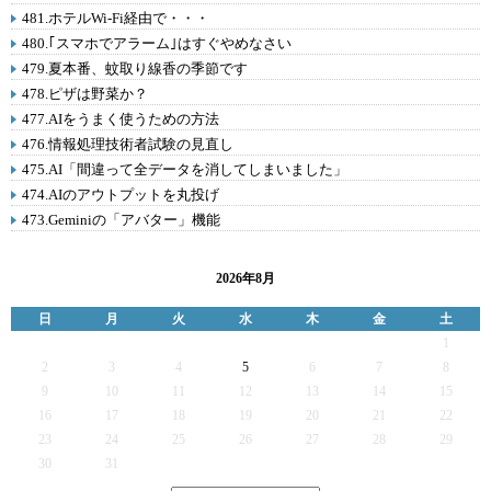
481.ホテルWi-Fi経由で・・・
480.｢スマホでアラーム｣はすぐやめなさい
479.夏本番、蚊取り線香の季節です
478.ピザは野菜か？
477.AIをうまく使うための方法
476.情報処理技術者試験の見直し
475.AI「間違って全データを消してしまいました」
474.AIのアウトプットを丸投げ
473.Geminiの「アバター」機能
2026年8月
日
月
火
水
木
金
土
1
2
3
4
5
6
7
8
9
10
11
12
13
14
15
16
17
18
19
20
21
22
23
24
25
26
27
28
29
30
31