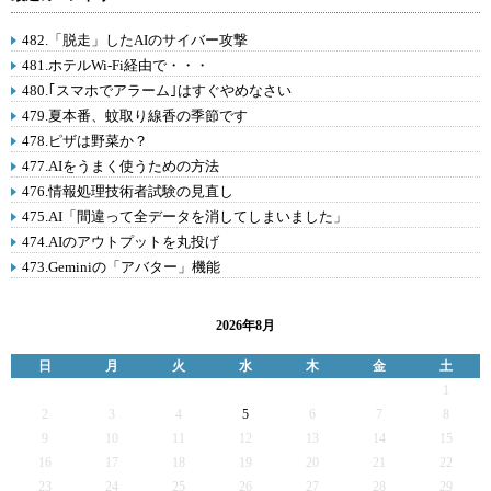
482.「脱走」したAIのサイバー攻撃
481.ホテルWi-Fi経由で・・・
480.｢スマホでアラーム｣はすぐやめなさい
479.夏本番、蚊取り線香の季節です
478.ピザは野菜か？
477.AIをうまく使うための方法
476.情報処理技術者試験の見直し
475.AI「間違って全データを消してしまいました」
474.AIのアウトプットを丸投げ
473.Geminiの「アバター」機能
2026年8月
日
月
火
水
木
金
土
1
2
3
4
5
6
7
8
9
10
11
12
13
14
15
16
17
18
19
20
21
22
23
24
25
26
27
28
29