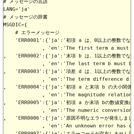
# メッセージの言語

LANG='ja'
# メッセージの辞書
MSGDIC={
    # エラーメッセージ
    'ERR0001':{'ja':'初項 a は、0以上の整数で
             , 'en':'The first term a must 
,   'ERR0002':{'ja':'末項 b は、1以上の整数で
             , 'en':'The last term b must b
,   'ERR0003':{'ja':'項差 d は、1以上の整数で
             , 'en':'The term difference d 
,   'ERR0004':{'ja':'初項 a と末項 b の大小
             , 'en':'The magnitude relation
,   'ERR0005':{'ja':'初項 a か末項 bの数値変換
             , 'en':'The numeric conversion
,   'ERR0006':{'ja':'原因不明なエラーが発生しました'
             , 'en':'An unknown error has o
,   'ERR0007':{'ja':'エラーコードが存在しません[{}]