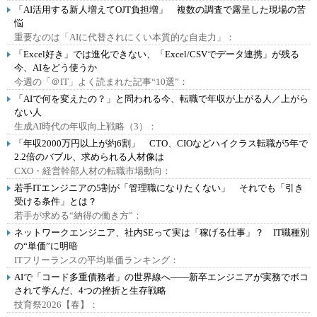
「AI活用する新人増えてOJT負担増」 複数の調査で露呈した現場の苦
悩
重要なのは「AIに代替されにくい本質的な自走力」：
「Excel好き」では進化できない、「Excel/CSVでデータ連携」が残る
今、AIをどう使うか
今週の「＠IT」よく読まれた記事“10選”：
「AIで何を変えたの？」と問われる今、転職で年収が上がる人／上がら
ない人
生成AI時代の年収向上戦略（3）：
「年収2000万円以上が約6割」 CTO、CIOなどハイクラス転職が5年で
2.2倍のバブル、求められる人材像は
CXO・経営幹部人材の転職市場動向：
若手ITエンジニアの5割が「管理職になりたくない」 それでも「引き
受ける条件」とは？
若手が求める“納得の働き方”：
ネットワークエンジニア、社内SEって実は「稼げる仕事」？ IT職種別
の“単価”に明暗
ITフリーランスの平均単価ランキング：
AIで「コード多重債務者」の世界線へ――新卒エンジニアが実務でボコ
されて学んだ、4つの挫折と生存戦略
技育祭2026【春】：