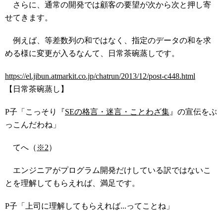
さらに、通常の開発では顧客の要望が次から次と押し寄
せてきます。
例えば、等差数列の和ではなく、指定のデータの和を求
める様に変更が入るなんて、日常茶碗蒸しです。
https://el.jibun.atmarkit.co.jp/chatrun/2013/12/post-c448.html
【日常茶碗蒸し】
P子「こっそり『
SEの格言・迷言・ことわざ集
』の宣伝をぶ
っこんだわね」
てへ（
※2
）
エンジニアがプログラム開発だけしている訳ではないこ
とを理解してもらえれば、満足です。
P子「上司に理解してもらえれば...ってことね」