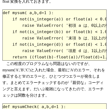
float 変換を入れておきます。
def mysum( a,b,d=1 ):

    if not(is_integer(a)) or float(a) < 0.0 
        raise ValueError( '初項 a は、0以
    if not(is_integer(b)) or float(b) < 1.0 
        raise ValueError( '末項 b は、1以
    if not(is_integer(d)) or float(d) < 1.0 
        raise ValueError( '項差 d は、1
    return ((float(b)-float(a))/float(d)+1.
この程度のプログラムなら問題はないのですが、
mysum('A','B','C')と入れた場合、最初に'A'のエラー、それを
修正すると'B'のエラーと、ひとつづつエラーが発生しま
す。まとめてエラーチェックするのが『親切な』コーディ
ングと言えます。だいぶ複雑になってきたので、エラーチ
ェックは関数を分けます。
def mysumCheck( a,b,d=1 ):
