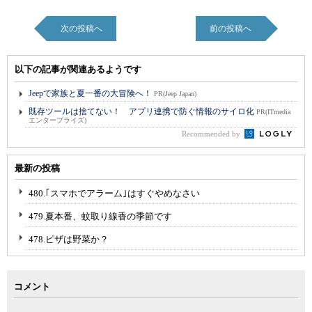
次の投稿へ
前の投稿へ
以下の記事が関連あるようです
Jeepで家族と夏一番の大冒険へ！
PR(Jeep Japan)
既存ツールは捨てない！ アプリ連携で防ぐ情報のサイロ化
PR(ITmedia
エンタープライズ)
Recommended by
最新の投稿
480.｢スマホでアラーム｣はすぐやめなさい
479.夏本番、蚊取り線香の季節です
478.ピザは野菜か？
コメント