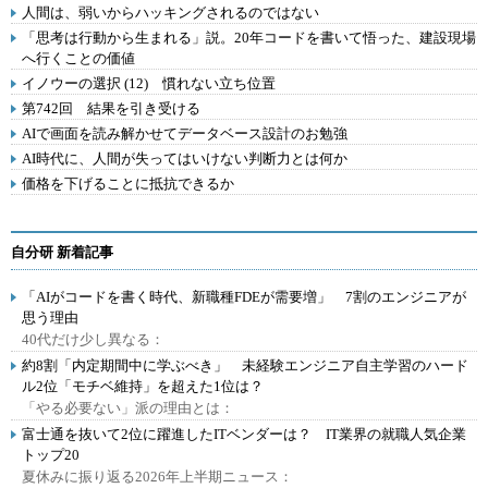
人間は、弱いからハッキングされるのではない
「思考は行動から生まれる」説。20年コードを書いて悟った、建設現場
へ行くことの価値
イノウーの選択 (12) 慣れない立ち位置
第742回 結果を引き受ける
AIで画面を読み解かせてデータベース設計のお勉強
AI時代に、人間が失ってはいけない判断力とは何か
価格を下げることに抵抗できるか
自分研 新着記事
「AIがコードを書く時代、新職種FDEが需要増」 7割のエンジニアが
思う理由
40代だけ少し異なる：
約8割「内定期間中に学ぶべき」 未経験エンジニア自主学習のハード
ル2位「モチベ維持」を超えた1位は？
「やる必要ない」派の理由とは：
富士通を抜いて2位に躍進したITベンダーは？ IT業界の就職人気企業
トップ20
夏休みに振り返る2026年上半期ニュース：