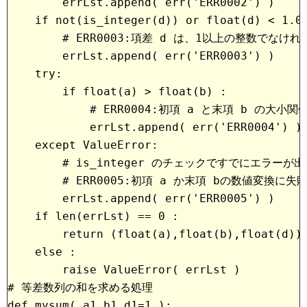
        errLst.append( err('ERR0002') )
    if not(is_integer(d)) or float(d) < 1.0
        # ERR0003:項差 d は、1以上の整数でな
        errLst.append( err('ERR0003') )
    try:
        if float(a) > float(b) :
            # ERR0004:初項 a と末項 b の大
            errLst.append( err('ERR0004') )
    except ValueError:
        # is_integer のチェックですでにエラーが
        # ERR0005:初項 a か末項 bの数値変換に
        errLst.append( err('ERR0005') )
    if len(errLst) == 0 :
        return (float(a),float(b),float(d))
    else :
        raise ValueError( errLst )
# 等差数列の和を求める処理
def mysum( a1,b1,d1=1 ):