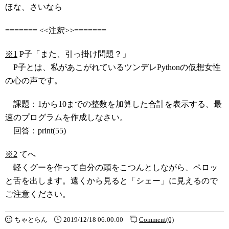
ほな、さいなら
======= <<注釈>>=======
※1
P子「また、引っ掛け問題？」
P子とは、私があこがれているツンデレPythonの仮想女性
の心の声です。
課題：1から10までの整数を加算した合計を表示する、最
速のプログラムを作成しなさい。
回答：print(55)
※2
てへ
軽くグーを作って自分の頭をこつんとしながら、ペロッ
と舌を出します。遠くから見ると「シェー」に見えるので
ご注意ください。
ちゃとらん
2019/12/18 06:00:00
Comment(0)