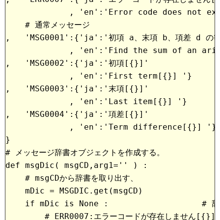
             , 'en':'Error code does not ex
    # 通常メッセージ
,   'MSG0001':{'ja':'初項 a、末項 b、項差 d
             , 'en':'Find the sum of an ari
,   'MSG0002':{'ja':'初項[{}]'              
             , 'en':'First term[{}] '}
,   'MSG0003':{'ja':'末項[{}]'              
             , 'en':'Last item[{}] '}
,   'MSG0004':{'ja':'項差[{}]'              
             , 'en':'Term difference[{}] '}
}
# メッセージ辞書オブジェクトを作成する。
def msgDic( msgCD,arg1='' ) :
    # msgCDから辞書を取り出す、
    mDic = MSGDIC.get(msgCD)
    if mDic is None :                  
        # ERR0007:エラーコードが存在しません[{}]