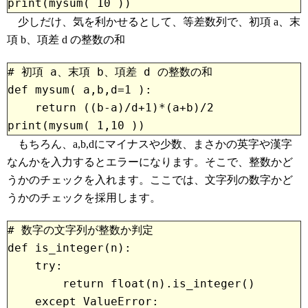
少しだけ、気を利かせるとして、等差数列で、初項 a、末
項 b、項差 d の整数の和
# 初項 a、末項 b、項差 d の整数の和

def mysum( a,b,d=1 ):

    return ((b-a)/d+1)*(a+b)/2
もちろん、a,b,dにマイナスや少数、まさかの英字や漢字
なんかを入力するとエラーになります。そこで、整数かど
うかのチェックを入れます。ここでは、文字列の数字かど
うかのチェックを採用します。
# 数字の文字列が整数か判定
def is_integer(n):
    try:

        return float(n).is_integer()

    except ValueError:
