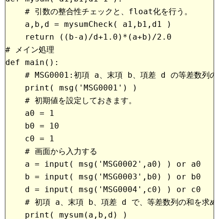
    # 引数の整合性チェックと、float化を行う。
    a,b,d = mysumCheck( a1,b1,d1 ) 
    return ((b-a)/d+1.0)*(a+b)/2.0
# メイン処理
def main():
    # MSG0001:初項 a、末項 b、項差 d の等差数
    print( msg('MSG0001') )
    # 初期値を設定しておきます。
    a0 = 1
    b0 = 10
    c0 = 1
    # 画面から入力する
    a = input( msg('MSG0002',a0) ) or a0  
    b = input( msg('MSG0003',b0) ) or b0  
    d = input( msg('MSG0004',c0) ) or c0  
    # 初項 a、末項 b、項差 d で、等差数列の和を求
    print( mysum(a,b,d) )