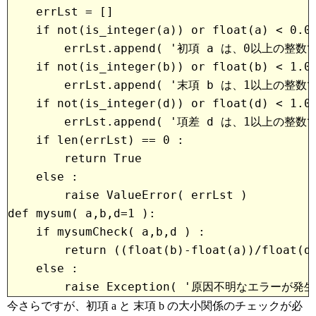
    errLst = []
    if not(is_integer(a)) or float(a) < 0.0
        errLst.append( '初項 a は、0以上の
    if not(is_integer(b)) or float(b) < 1.0
        errLst.append( '末項 b は、1以上の
    if not(is_integer(d)) or float(d) < 1.0
        errLst.append( '項差 d は、1以上の
    if len(errLst) == 0 :
        return True
    else :
        raise ValueError( errLst )
def mysum( a,b,d=1 ):
    if mysumCheck( a,b,d ) :
        return ((float(b)-float(a))/float(d
    else :
今さらですが、初項 a と 末項 b の大小関係のチェックが必