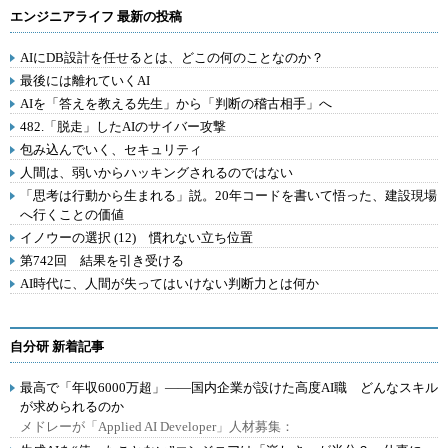
エンジニアライフ 最新の投稿
AIにDB設計を任せるとは、どこの何のことなのか？
最後には離れていくAI
AIを「答えを教える先生」から「判断の稽古相手」へ
482.「脱走」したAIのサイバー攻撃
包み込んでいく、セキュリティ
人間は、弱いからハッキングされるのではない
「思考は行動から生まれる」説。20年コードを書いて悟った、建設現場
へ行くことの価値
イノウーの選択 (12) 慣れない立ち位置
第742回 結果を引き受ける
AI時代に、人間が失ってはいけない判断力とは何か
自分研 新着記事
最高で「年収6000万超」――国内企業が設けた高度AI職 どんなスキル
が求められるのか
メドレーが「Applied AI Developer」人材募集：