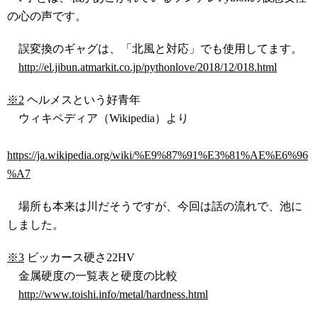
の心の声です。
誤変換のギャグは、「北風と対応」でも使用してます。
http://el.jibun.atmarkit.co.jp/pythonlove/2018/12/018.html
※2
ヘルメスという好青年
ウィキペディア（Wikipedia）より
https://ja.wikipedia.org/wiki/%E9%87%91%E3%81%AE%E6%96
%A7
場所も本来は川だそうですが、今回は話の流れで、池に
しました。
※3
ビッカース硬さ22HV
金属硬度の一覧表と硬度の比較
http://www.toishi.info/metal/hardness.html