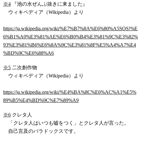
※4
『池の水ぜんぶ抜きに来ました』
ウィキペディア（Wikipedia）より
https://ja.wikipedia.org/wiki/%E7%B7%8A%E6%80%A5SOS!%E
6%B1%A0%E3%81%AE%E6%B0%B4%E3%81%9C%E3%82%
93%E3%81%B6%E6%8A%9C%E3%81%8F%E5%A4%A7%E4
%BD%9C%E6%88%A6
※5
二次創作物
ウィキペディア（Wikipedia）より
https://ja.wikipedia.org/wiki/%E4%BA%8C%E6%AC%A1%E5%
89%B5%E4%BD%9C%E7%89%A9
※6
クレタ人
「クレタ人はいつも嘘をつく」とクレタ人が言った。
自己言及のパラドックスです。