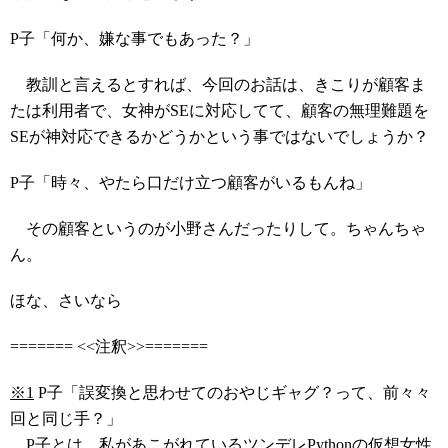
P子「何か、嫌な事でもあった？」
教訓と言えるとすれば、今回のお話は、きこりが顧客ま
たは利用者で、女神がSEに対応してて、顧客の無理難題を
SEが神対応できるかどうかという事ではないでしょうか？
P子「時々、やたら口だけ立つ顧客がいるもんね」
その顧客というのが小野さんだったりして。ちゃんちゃ
ん。
ほな、さいなら
======= <<注釈>>=======
※1
P子「誤変換と思わせてのおやじギャグ？って、前々々
回と同じ手？」
P子とは、私があこがれているツンデレPythonの仮想女性