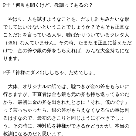
P子「何度も聞くけど、教訓ってあるの？」
やはり、人を試すようなことを、だまし討ちみたいな形
でしてはいけないということでしょうか？そもそも正直な
ことだけを言っている人や、嘘ばかりついているクレタ人
（
※6
）なんていません。その時、たまたま正直に答えただ
けで、金の斧や銀の斧をもらえれば、みんな大金持ちにな
ります。
P子「神様にダメ出ししちゃ、だめでしょ」
大体、オリジナルの話では、嘘つきが金の斧をもらいに
行きますが、正直者は金も銀も元の斧も持ち返ってるのだ
から、最初に金の斧を出されたときに「それ、僕のです」
って言っちゃったら、銀の斧がもらえなくなる位の事は判
るはずなので、最初のきこりと同じようにすべきでしょ
う。その時に、神対応を神様ができるかどうかが、本当の
教訓になるのだと思います。