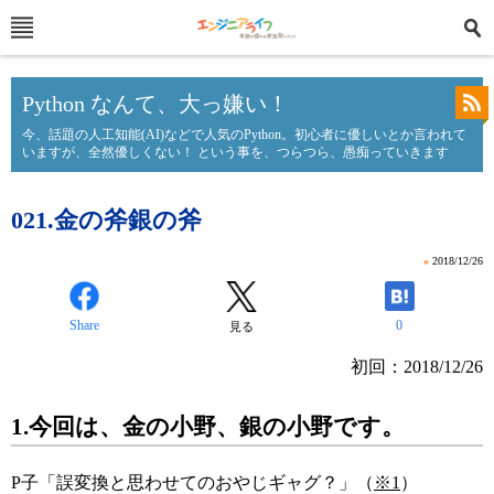
Python なんて、大っ嫌い！
今、話題の人工知能(AI)などで人気のPython。初心者に優しいとか言われて
いますが、全然優しくない！ という事を、つらつら、愚痴っていきます
021.金の斧銀の斧
»
2018/12/26
Share
0
見る
初回：2018/12/26
1.今回は、金の小野、銀の小野です。
P子「誤変換と思わせてのおやじギャグ？」（
※1
）