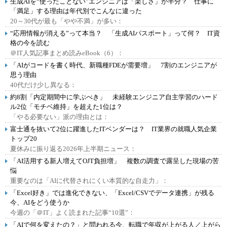
生成AIを“使ったことない”エンジニアは「楽しさ」が半分？ 仕事に
「満足」する理由は年代別でこんなに違った
20～30代が最も「やや不満」が多い：
“応用情報が消える”って本当？ 「生成AIパスポート」って何？ IT資
格の今を読む
＠IT人気記事まとめ読みeBook（6）：
「AIがコードを書く時代、新職種FDEが需要増」 7割のエンジニアが
思う理由
40代だけ少し異なる：
約8割「内定期間中に学ぶべき」 未経験エンジニア自主学習のハード
ル2位「モチベ維持」を超えた1位は？
「やる必要ない」派の理由とは：
富士通を抜いて2位に躍進したITベンダーは？ IT業界の就職人気企業
トップ20
夏休みに振り返る2026年上半期ニュース：
「AI活用する新人増えてOJT負担増」 複数の調査で露呈した現場の苦
悩
重要なのは「AIに代替されにくい本質的な自走力」：
「Excel好き」では進化できない、「Excel/CSVでデータ連携」が残る
今、AIをどう使うか
今週の「＠IT」よく読まれた記事“10選”：
「AIで何を変えたの？」と問われる今、転職で年収が上がる人／上がら