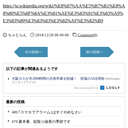
https://ja.wikipedia.org/wiki/%E8%87%AA%E5%B7%B1%E8%A
8%80%E5%8F%8A%E3%81%AE%E3%83%91%E3%83%A9%
E3%83%89%E3%83%83%E3%82%AF%E3%82%B9
ちゃとらん
2018/12/26 06:00:00
Comment(0)
次の投稿へ
前の投稿へ
以下の記事が関連あるようです
大阪ガスが月2000時間の共有作業を削減！ 現場のAI活用術
PR(ITmedia
エンタープライズ)
Recommended by
最新の投稿
480.｢スマホでアラーム｣はすぐやめなさい
479.夏本番、蚊取り線香の季節です