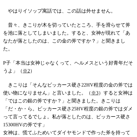
やはりイソップ寓話では、この話は外せません。
昔々、きこりが木を切っていたところ、手を滑らせて斧
を池に落としてしまいました。すると、女神が現れて「あ
なたが落としたのは、この金の斧ですか？」と聞きまし
た。
P子「本当は女神じゃなくって、ヘルメスという好青年だそ
うよ」（
※2
）
きこりは「そんなビッカース硬さ22HV程度の金の斧では
使い物になりません」と言いました。（
※3
）すると女神は
「ではこの銀の斧ですか？」と聞きました。きこりは
「だ・か・ら。ビッカース硬さ25HV程度の銀の斧ではダメ
って言ってるでしょ。私が落としたのは、ビッカース硬さ
15300HVの斧です」
女神は、慌てふためいてダイヤモンドで作った斧を持って