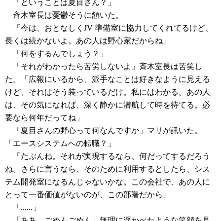
「ということは夏目さん？」
斉木室長は憂鬱そうに頷いた。
「今は、おとなしくJV 準備室に協力してくれてるけど、
長くは続かないよ。あの人は野心家だからね」
「何をするんでしょう？」
「それがわかったら苦労しないよ」斉木室長は苦笑し
た。「広報にいるから、派手なことは好きなように見える
けど、それはそう装っているだけ。私にはわかる。あの人
は、その気になれば、深く静かに潜航して時を待てる。必
要なら何年だってね」
「夏目さんの野心って何なんですか」マリが訊いた。
「エースシステムへの転職？」
「たぶんね。それが実現するなら、何だってするだろう
ね。さらに言うなら、そのために利用するとしたら、シス
テム開発室になるんじゃないかな。この会社で、あの人に
とって一番価値がないのが、この部署だから」
「......」
「ああ、ごめんごめん」無理に浮かべたような笑顔を見