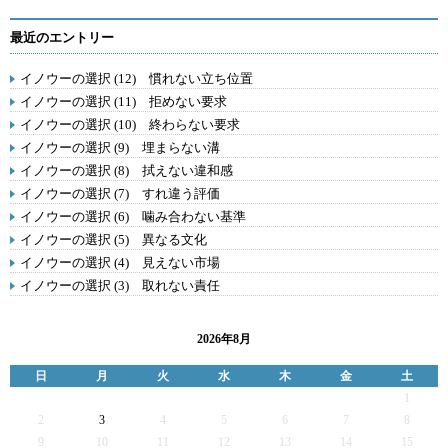
最近のエントリー
イノウーの選択 (12) 慣れない立ち位置
イノウーの選択 (11) 拒めない要求
イノウーの選択 (10) 終わらない要求
イノウーの選択 (9) 埋まらない溝
イノウーの選択 (8) 拭えない違和感
イノウーの選択 (7) すれ違う評価
イノウーの選択 (6) 噛み合わない基準
イノウーの選択 (5) 異なる文化
イノウーの選択 (4) 見えない市場
イノウーの選択 (3) 取れない責任
2026年8月
日
月
火
水
木
金
土
1
2
3
4
5
6
7
8
9
10
11
12
13
14
15