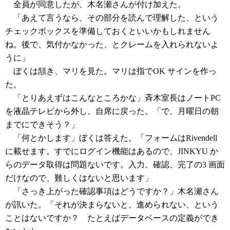
全員が同意したが、木名瀬さんが付け加えた。
「あえて言うなら、その部分を読んで理解した、という
チェックボックスを準備しておくといいかもしれません
ね。後で、気付かなかった、とクレームを入れられないよ
うに」
ぼくは頷き、マリを見た。マリは指でOK サインを作っ
た。
「とりあえずはこんなところかな」斉木室長はノートPC
を液晶テレビから外し、自席に戻った。「で、月曜日の朝
までにできそう？」
「何とかします」ぼくは答えた。「フォームはRivendell
に載せます。すでにログイン機能はあるので、JINKYU か
らのデータ取得は問題ないです。入力、確認、完了の3 画面
だけなので、難しくはないと思います」
「さっき上がった確認事項はどうですか？」木名瀬さん
が訊いた。「それが決まらないと、進められない、という
ことはないですか？ たとえばデータベースの定義ができ