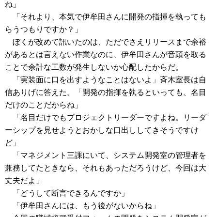
ね」
「それより、本気で伊牟田さんに開発の指揮を執っても
らうつもりですか？」
ぼくが改めて訊いたのは、ただでさえリリースまで余裕
があるとは言えない作業なのに、伊牟田さんが音頭を取る
ことで余計な工数が発生しないか心配したからだ。
「実装面に口を出すようなことはないよ」斉木室長は自
信ありげに答えた。「開発の指揮を執るといっても、名目
だけのことだからね」
「名目だけでもプロジェクトリーダーですよね。リーダ
ーシップを見せようとおかしな口出ししてきそうですけ
ど」
「マネジメント三課にいて、システム開発室の管理者を
兼務してたときなら、それもあっただろうけど、今回は大
丈夫だよ」
「どうして断言できるんですか」
「伊牟田さんには、もう後がないからね」