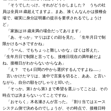
「そうでしたっけ。それがどうかしました？ うちの社
員は全員18 歳超えてますよ。まあ、湊くんなんかは接種会
場で、確実に身分証明書の提示を要求されるでしょうけ
ど」
「家族は18 歳未満の場合だってあります」
「あ、そっか」マリはぼくの顔を見た。「生年月日で制
限かけるべきですかね」
「うーん、でもちょっと難しいかな」ぼくは答えた。
「生年月日で制限と言っても、接種日現在の満年齢だよ
ね。接種日がわからないからなあ」
「え？ でも4 日間の中から選択するんですよね......」
言いかけたマリは、途中で言葉を切ると、ああ、と言い
ながら、自分の額をぴしゃりと叩いた。
「そっか。第1 から第3 まで希望を選ぶってことは、その
時点では決まらないってことですね」
「おそらく」木名瀬さんが言った。「割り当てはエース
システム側で決めるのでしょうが、その時点で、接種日時