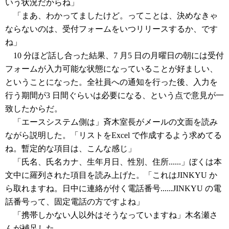
いう状況だからね」
「まあ、わかってましたけど。ってことは、決めなきゃ
ならないのは、受付フォームをいつリリースするか、です
ね」
10 分ほど話し合った結果、7 月5 日の月曜日の朝には受付
フォームが入力可能な状態になっていることが好ましい、
ということになった。全社員への通知を行った後、入力を
行う期間が3 日間ぐらいは必要になる、という点で意見が一
致したからだ。
「エースシステム側は」斉木室長がメールの文面を読み
ながら説明した。「リストをExcel で作成するよう求めてる
ね。暫定的な項目は、こんな感じ」
「氏名、氏名カナ、生年月日、性別、住所......」ぼくは本
文中に羅列された項目を読み上げた。「これはJINKYU か
ら取れますね。日中に連絡が付く電話番号......JINKYU の電
話番号って、固定電話の方ですよね」
「携帯しかない人以外はそうなっていますね」木名瀬さ
んが補足した。