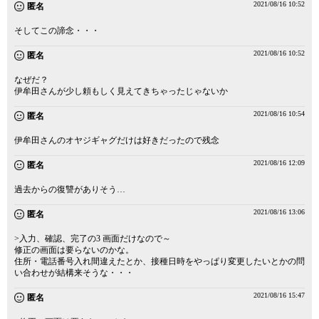
2021/08/16 10:52
匿名
そしてこの諦念・・・
2021/08/16 10:52
匿名
なぜだ？
伊牟田さんが少し頼もしく見えてきちゃったじゃないか
2021/08/16 10:54
匿名
伊牟田さんのオヤジギャグだけは好きだったので残念
2021/08/16 12:09
匿名
過去からの復讐がありそう…
2021/08/16 13:06
匿名
>入力、確認、完了の3 画面だけなので～
修正の画面は要らないのかな。
住所・電話番号入れ間違えたとか、接種日時をやっぱり変更したいとかの問
い合わせが結構来そうな・・・
2021/08/16 15:47
匿名