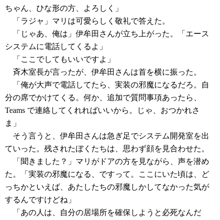
ちゃん、ひな形の方、よろしく」
「ラジャ」マリは可愛らしく敬礼で答えた。
「じゃあ、俺は」伊牟田さんが立ち上がった。「エース
システムに電話してくるよ」
「ここでしてもいいですよ」
斉木室長が言ったが、伊牟田さんは首を横に振った。
「俺が大声で電話してたら、実装の邪魔になるだろ。自
分の席でかけてくる。何か、追加で質問事項あったら、
Teams で連絡してくれればいいから。じゃ、おつかれさ
ま」
そう言うと、伊牟田さんは急ぎ足でシステム開発室を出
ていった。残されたぼくたちは、思わず顔を見合わせた。
「聞きました？」マリがドアの方を見ながら、声を潜め
た。「実装の邪魔になる、ですって。ここにいた頃は、ど
っちかといえば、あたしたちの邪魔しかしてなかった気が
するんですけどね」
「あの人は、自分の居場所を確保しようと必死なんだ