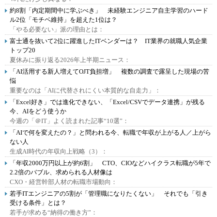
約8割「内定期間中に学ぶべき」 未経験エンジニア自主学習のハード
ル2位「モチベ維持」を超えた1位は？
「やる必要ない」派の理由とは：
富士通を抜いて2位に躍進したITベンダーは？ IT業界の就職人気企業
トップ20
夏休みに振り返る2026年上半期ニュース：
「AI活用する新人増えてOJT負担増」 複数の調査で露呈した現場の苦
悩
重要なのは「AIに代替されにくい本質的な自走力」：
「Excel好き」では進化できない、「Excel/CSVでデータ連携」が残る
今、AIをどう使うか
今週の「＠IT」よく読まれた記事“10選”：
「AIで何を変えたの？」と問われる今、転職で年収が上がる人／上がら
ない人
生成AI時代の年収向上戦略（3）：
「年収2000万円以上が約6割」 CTO、CIOなどハイクラス転職が5年で
2.2倍のバブル、求められる人材像は
CXO・経営幹部人材の転職市場動向：
若手ITエンジニアの5割が「管理職になりたくない」 それでも「引き
受ける条件」とは？
若手が求める“納得の働き方”：