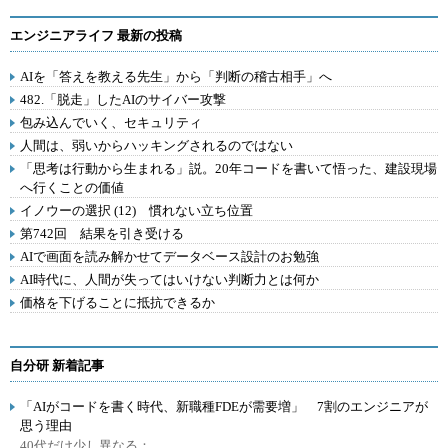
エンジニアライフ 最新の投稿
AIを「答えを教える先生」から「判断の稽古相手」へ
482.「脱走」したAIのサイバー攻撃
包み込んでいく、セキュリティ
人間は、弱いからハッキングされるのではない
「思考は行動から生まれる」説。20年コードを書いて悟った、建設現場
へ行くことの価値
イノウーの選択 (12) 慣れない立ち位置
第742回 結果を引き受ける
AIで画面を読み解かせてデータベース設計のお勉強
AI時代に、人間が失ってはいけない判断力とは何か
価格を下げることに抵抗できるか
自分研 新着記事
「AIがコードを書く時代、新職種FDEが需要増」 7割のエンジニアが
思う理由
40代だけ少し異なる：