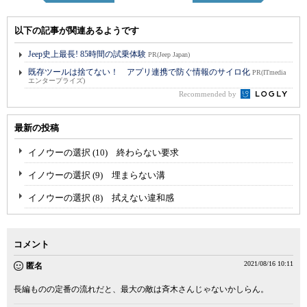
以下の記事が関連あるようです
Jeep史上最長! 85時間の試乗体験
PR(Jeep Japan)
既存ツールは捨てない！ アプリ連携で防ぐ情報のサイロ化
PR(ITmedia
エンタープライズ)
Recommended by
最新の投稿
イノウーの選択 (10) 終わらない要求
イノウーの選択 (9) 埋まらない溝
イノウーの選択 (8) 拭えない違和感
コメント
2021/08/16 10:11
匿名
長編ものの定番の流れだと、最大の敵は斉木さんじゃないかしらん。