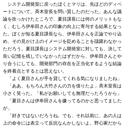
システム開発室に戻ったぼくとマリは、先ほどのディベ
ートについて、斉木室長を問い質したのだった。あんな議
論を吹っかけたところで、夏目課長には何のメリットもな
く、むしろ伊牟田さんの印象の向上に寄与する結果となっ
た。ぼくが知る夏目課長なら、伊牟田さんを正論でやり込
め、その見かけ上のイメージを貶めることを躊躇わなかっ
ただろう。夏目課長はシステム開発室に対しても、決して
良い記憶を残していなかったはずだから、伊牟田さんとや
り合うにしても、開発部門の存在を正当化するような結論
を終着点とするとは思えない。
「よく夏目さんが手を貸してくれる気になりましたね」
「ああ、もちろん大竹さんの力を借りたよ」斉木室長は
小さく笑った。「私がお願いしても無理だったろうから」
「夏目さんは伊牟田さんを嫌ってるのかと思ってました
が」
「好きではないだろうね。でも、それ以前に、あの人は
上の命令には表立って反抗なんかしないよ。野心家だから