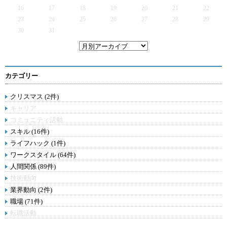
16
17
18
19
20
21
22
23
24
25
26
27
28
29
30
31
カテゴリー
クリスマス (2件)
キャリア
コミュニティ活動
スキル (16件)
ライフハック (1件)
ワークスタイル (64件)
人間関係 (89件)
技術動向
業界動向 (2件)
職場 (71件)
転職活動