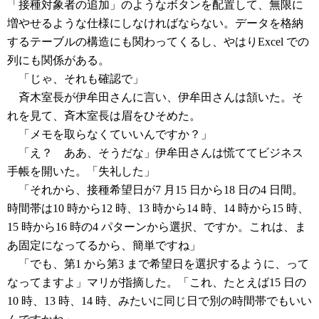
「接種対象者の追加」のようなボタンを配置して、無限に
増やせるような仕様にしなければならない。データを格納
するテーブルの構造にも関わってくるし、やはりExcel での
列にも関係がある。
「じゃ、それも確認で」
斉木室長が伊牟田さんに言い、伊牟田さんは頷いた。そ
れを見て、斉木室長は眉をひそめた。
「メモを取らなくていいんですか？」
「え？ ああ、そうだな」伊牟田さんは慌ててビジネス
手帳を開いた。「失礼した」
「それから、接種希望日が7 月15 日から18 日の4 日間。
時間帯は10 時から12 時、13 時から14 時、14 時から15 時、
15 時から16 時の4 パターンから選択、ですか。これは、ま
あ固定になってるから、簡単ですね」
「でも、第1 から第3 まで希望日を選択するように、って
なってますよ」マリが指摘した。「これ、たとえば15 日の
10 時、13 時、14 時、みたいに同じ日で別の時間帯でもいい