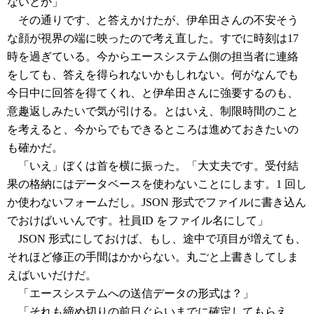
ないとか」
その通りです、と答えかけたが、伊牟田さんの不安そう
な顔が視界の端に映ったので考え直した。すでに時刻は17
時を過ぎている。今からエースシステム側の担当者に連絡
をしても、答えを得られないかもしれない。何がなんでも
今日中に回答を得てくれ、と伊牟田さんに強要するのも、
意趣返しみたいで気が引ける。とはいえ、制限時間のこと
を考えると、今からでもできるところは進めておきたいの
も確かだ。
「いえ」ぼくは首を横に振った。「大丈夫です。受付結
果の格納にはデータベースを使わないことにします。1 回し
か使わないフォームだし。JSON 形式でファイルに書き込ん
でおけばいいんです。社員ID をファイル名にして」
JSON 形式にしておけば、もし、途中で項目が増えても、
それほど修正の手間はかからない。丸ごと上書きしてしま
えばいいだけだ。
「エースシステムへの送信データの形式は？」
「それも締め切りの前日ぐらいまでに確定してもらえ