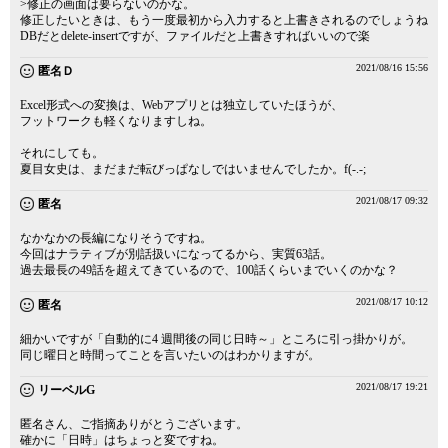
>修正の画面は要らないのかな。
修正したいときは、もう一度最初から入力すると上書きされるのでしょうね
DBだとdelete-insertですが、ファイルだと上書きすればいいので楽
2021/08/16 15:56
匿名Ｄ
Excel形式への変換は、Webアプリとは独立していたほうが、
フットワークも軽くなりますしね。
それにしても。
夏目女史は、まだまだ転びっぱなしではいませんでしたか。f(-.-;
2021/08/17 09:32
匿名
なかなかの長編になりそうですね。
今回はナラティブが別話扱いになってるから、実質63話。
過去最長の49話を超えてきているので、100話くらいまでいくのかな？
2021/08/17 10:12
匿名
細かいですが「自動的に4 週間後の同じ日時～」ところに引っ掛かりが。
同じ曜日と時間ってことを言いたいのはわかりますが。
2021/08/17 19:21
リーベルG
匿名さん、ご指摘ありがとうございます。
確かに「日時」はちょっと変ですね。