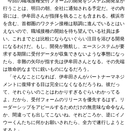
今回の職域接種受付フォームの開発をシステム開発室が
行うことは、明日の朝、全社に通知される予定だ。その内
容には、伊牟田さんが指揮を執ることも含まれる。横浜市
を含む、首都圏のワクチン接種は順調に進んでいるとはい
えないので、職域接種の開始を待ち望んでいる社員は多
い。これまでとは比較にならないぐらい注目を浴びる開発
になるわけだ。もし、開発が難航し、エースシステムが要
求する期限に受付データが収集できないような事態になっ
たら、非難の矢印が指す先は伊牟田さんとなる。その先端
は致命的なまでに鋭いものになるだろう。
「そんなことになれば、伊牟田さんがパートナーマネジ
メントに復帰する目は完全になくなるだろうね。彼だっ
て、それぐらいのことはわかりすぎるぐらいわかってる
よ。だから、受付フォームのリリースを優先するはず。リ
ーダーシップをアピールするためだけの無意味な命令なん
か、間違っても出してこないね。それどころか、逆にイノ
ウーくんたちに何かお願いされたら、全力で遂行しようと
するよ」