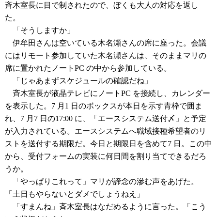
斉木室長に目で制されたので、ぼくも大人の対応を返し
た。
「そうしますか」
伊牟田さんは空いている木名瀬さんの席に座った。会議
にはリモート参加していた木名瀬さんは、そのままマリの
席に置かれたノートPC の中から参加している。
「じゃあまずスケジュールの確認だね」
斉木室長が液晶テレビにノートPC を接続し、カレンダー
を表示した。7 月1 日のボックスが本日を示す青枠で囲ま
れ、7 月7 日の17:00 に、「エースシステム送付〆」と予定
が入力されている。エースシステムへ職域接種希望者のリ
ストを送付する期限だ。今日と期限日を含めて7 日。この中
から、受付フォームの実装に何日間を割り当てできるだろ
うか。
「やっぱりこれって」マリが諦念の滲む声をあげた。
「土日もやらないとダメでしょうねえ」
「すまんね」斉木室長はなだめるように言った。「こう