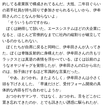
約してる産業医で構成されてるんだ。大抵、二年目ぐらい
の若手社員が持ち回りで参加させられるらしいから、伊牟
田さんのことなんか知らないよ」
「そういうものですかね」
ぼくは納得して頷いた。エースシステムほどの大企業に
なると、ほとんど官僚的なまでに社内の縦割りが確立して
いるのかもしれない。
ぼくたちが自席に戻ると同時に、伊牟田さんが入ってき
た。ぼくは脊髄反射的に身構えたが、伊牟田さんの方もリ
ラックスとは真逆の表情を浮かべている。ぼくは以前のよ
うなオヤジギャグを覚悟したが、伊牟田さんの口から出た
のは、拍子抜けするほど常識的な言葉だった。
「やあ、おつかれ。またよろしく」伊牟田さんは小さく
頭を下げさえした。「早速だけど、受付フォーム開発の具
体的な内容を打ち合わせしようか」
おつかれサマンサ、ではなく、おつかれ。舌をどこかに
置き忘れてきたのか、とでも訊きたい誘惑に駆られたが、