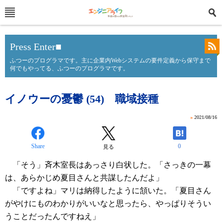
Press Enter■
ふつーのプログラマです。主に企業内Webシステムの要件定義から保守まで
何でもやってる、ふつーのプログラマです。
イノウーの憂鬱 (54) 職域接種
»
2021/08/16
Share
0
見る
「そう」斉木室長はあっさり白状した。「さっきの一幕
は、あらかじめ夏目さんと共謀したんだよ」
「ですよね」マリは納得したように頷いた。「夏目さん
がやけにものわかりがいいなと思ったら、やっぱりそうい
うことだったんですねえ」