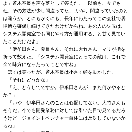
よ」斉木室長も声を落として答えた。「以前も、今でも
ね。その方法が少し間違ってた......いや、間違っていたのと
は違うか。とにもかくにも、長年にわたってこの会社で居
場所を確保し続けてきたわけだからね。あの人の失敗は、
システム開発室でも同じやり方が通用する、と甘く見てい
たことだけだよ」
「伊牟田さん、夏目さん、それに大竹さん」マリが指を
折って数えた。「システム開発室にとっての敵は、これで
全て味方になったってことですね」
ぼくは笑ったが、斉木室長は小さく頭を動かした。
「それはどうかな」
「え、どうしてですか。伊牟田さんが、また何かやると
か？」
「いや、伊牟田さんのことは心配してない。大竹さんも
そうだ。今でも開発業務に対しては引いた目で見てるだろ
うけど、ジョイントベンチャー自体には反対していないか
らね」