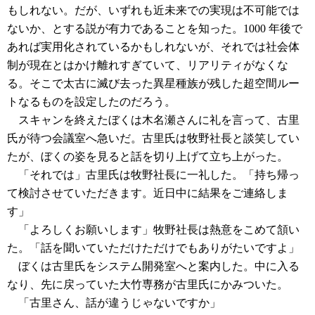
もしれない。だが、いずれも近未来での実現は不可能では
ないか、とする説が有力であることを知った。1000 年後で
あれば実用化されているかもしれないが、それでは社会体
制が現在とはかけ離れすぎていて、リアリティがなくな
る。そこで太古に滅び去った異星種族が残した超空間ルー
トなるものを設定したのだろう。
スキャンを終えたぼくは木名瀬さんに礼を言って、古里
氏が待つ会議室へ急いだ。古里氏は牧野社長と談笑してい
たが、ぼくの姿を見ると話を切り上げて立ち上がった。
「それでは」古里氏は牧野社長に一礼した。「持ち帰っ
て検討させていただきます。近日中に結果をご連絡しま
す」
「よろしくお願いします」牧野社長は熱意をこめて頷い
た。「話を聞いていただけただけでもありがたいですよ」
ぼくは古里氏をシステム開発室へと案内した。中に入る
なり、先に戻っていた大竹専務が古里氏にかみついた。
「古里さん、話が違うじゃないですか」