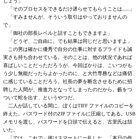
しょう」
「そのプロセスをできるだけ遅らせてもらうことは......」
「すみませんが、そういう取引はやっておりませんの
で」
「御社の部長レベルと話すこともできますよ」
「どうぞ、ご自由に。でも結果は同じだと思いますよ」
この男は確かに優秀で自分の仕事に対するプライドも誠
実さも持ち合わせている。そのことは、他の状況であれば
喜ばしいことだっただろうが、今回ばかりは、こいつがも
う少し無能だったらよかったのに、と大竹専務などは痛切
に感じていることだろう。社長の夢を断念させるために招
聘した人間が、推進力となってしまったのだから。藪をつ
ついて蛇を出す、というやつだ。
二人が話している間に、ぼくはTIFF ファイルのコピーを
終えた。パスワード付のZIP ファイルに圧縮してある。USB
メモリを渡し、パスワードを口頭で伝えると、古里氏は頷
いた。
「では、これで」彼はスマートに一礼した。「本日の作