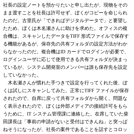
社長の設定ノートを預かりたいと申し出たが、現物をその
まま渡すことを社長は許可せず、ぼくがコピーを命じられ
たのだ。古里氏が「できればデジタルデータで」と要望し
たため、ぼくは木名瀬さんに助けを求めた。オフィスの複
合機は、スキャンしたデータをTIFF 形式ファイルで保存す
る機能があるが、保存先の共有フォルダの設定方法がわか
らなかったのだ。複合機はID カードでログインが必要で、
ログインユーザに応じて使用できる共有フォルダが決まっ
ているが、システム開発室のメンバーは誰も保存先を設定
していなかった。
木名瀬さんが慣れた手つきで設定を行ってくれた後、ぼ
くは試しにスキャンしてみた。正常にTIFF ファイルが保存
されたので、自席に戻って共有フォルダから開く。問題な
く表示されたので、ぼくは外部メディアの接続許可をもら
うために、IT システム管理課に連絡した。在席していた柴
田課長は「事前の申請がないと受付はできんね」と突っぱ
ねそうになったが、社長の案件であることを話すとコロッ