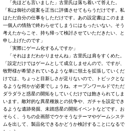
「先ほども言いました」古里氏は落ち着いて答えた。
「私は御社の提案を正当に評価させてもらうだけです。私
はただ自分の仕事をしただけです。あの設定書はこのまま
一個人の情熱で終わらせてしまうにはもったいない。そう
考えたからこそ、持ち帰って検討させていただきたい、と
申し上げたのです」
「実際にゲーム化するんですか」
「それはまだわかりませんね」古里氏は肩をすくめた。
「設定だけではゲームとして成立しませんので。ですが、
牧野様が希望されているような単に領土を拡張していくだ
けでは、ちょっと目新しさが足りないので、トピックとな
るような何かが必要でしょうね。オープンワールドでただ
ダラダラと惑星の開拓をしていくだけでは飽きられてしま
います。敵対的な異星種族との抗争や、ガチャを設定でき
るような遺跡発掘、未踏惑星の開拓イベントなどです。お
そらく、うちの企画部でウケそうなテーマやゲームシステ
ムを出して、製品化できるかどうか検討することになるで