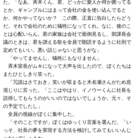
た。「なあ、斉木くん、君、どっかに愛人か何か囲ってる
とか、ギャンブルにはまって会社の金を使い込んでると
か、何かやってないか？ この際、正直に告白したらどう
だ。それで会社のために犠牲になってくれ。なに、後のこ
とは心配いらん。君の家族は会社で面倒見るし、部課長会
議のときは、君を讃える歌を全員で朗読するように社則で
定めてもいい。悪い話じゃないと思うがな」
「やってませんし、犠牲にもなりません」
斉木室長がムキになって大声を出したので、ぼくたちは
またひとしきり笑った。
「冗談はさておき」笑いが収まると木名瀬さんがため息
混じりに言った。「ここはやはり、イノウーくんに社長を
説得してもらうのがいいのではないでしょうか。元々、そ
の予定でしたし」
全員の視線がぼくに集中した。
「そのことですが」ぼくはゆっくり言葉を選んだ。「い
っそ、社長の夢を実現する方法を検討してみてもいいんじ