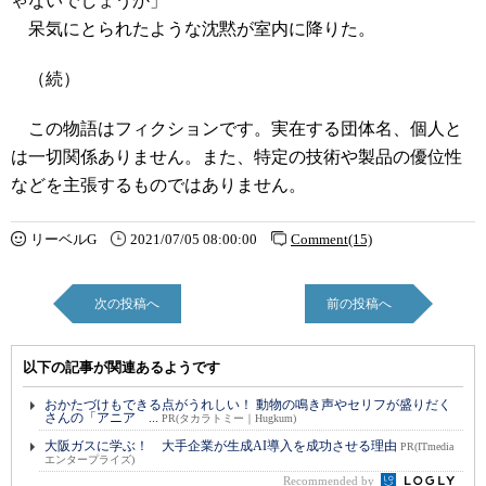
ゃないでしょうか」
呆気にとられたような沈黙が室内に降りた。
（続）
この物語はフィクションです。実在する団体名、個人と
は一切関係ありません。また、特定の技術や製品の優位性
などを主張するものではありません。
リーベルG
2021/07/05 08:00:00
Comment(15)
次の投稿へ
前の投稿へ
以下の記事が関連あるようです
おかたづけもできる点がうれしい！ 動物の鳴き声やセリフが盛りだく
さんの「アニア ...
PR(タカラトミー｜Hugkum)
大阪ガスに学ぶ！ 大手企業が生成AI導入を成功させる理由
PR(ITmedia
エンタープライズ)
Recommended by