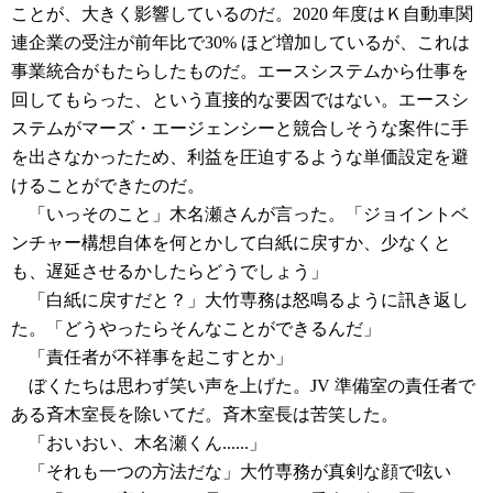
ことが、大きく影響しているのだ。2020 年度はＫ自動車関
連企業の受注が前年比で30% ほど増加しているが、これは
事業統合がもたらしたものだ。エースシステムから仕事を
回してもらった、という直接的な要因ではない。エースシ
ステムがマーズ・エージェンシーと競合しそうな案件に手
を出さなかったため、利益を圧迫するような単価設定を避
けることができたのだ。
「いっそのこと」木名瀬さんが言った。「ジョイントベ
ンチャー構想自体を何とかして白紙に戻すか、少なくと
も、遅延させるかしたらどうでしょう」
「白紙に戻すだと？」大竹専務は怒鳴るように訊き返し
た。「どうやったらそんなことができるんだ」
「責任者が不祥事を起こすとか」
ぼくたちは思わず笑い声を上げた。JV 準備室の責任者で
ある斉木室長を除いてだ。斉木室長は苦笑した。
「おいおい、木名瀬くん......」
「それも一つの方法だな」大竹専務が真剣な顔で呟い