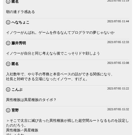
2021/07/05 11:19
匿名
朝の連ドラ感ある
2021/07/05 11:44
へなちょこ
イノウーがんばれ。ゲームを作るなんてプログラマの夢じゃないか
2021/07/05 12:33
藤井秀明
イノウーが自分と同じ考えなら後でこっそりドヤ顔しよう
2021/07/05 15:08
匿名
入社数年で、やり手の専務と本音ベースの話ができる関係になり、
社長と対峙できる立場になったイノウー、すげぇ。
2021/07/05 15:22
こんぶ
異性種族は異星種族のタイポ？
2021/07/05 15:32
育野
＞そこで太古に滅び去った異性種族が残した超空間ルートなるものを設定し
たのだろう。
異性種族->異星種族