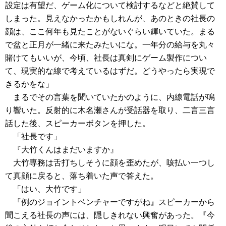
設定は有望だ、ゲーム化について検討するなどと絶賛して
しまった。見えなかったかもしれんが、あのときの社長の
顔は、ここ何年も見たことがないぐらい輝いていた。まる
で盆と正月が一緒に来たみたいにな。一年分の給与を丸々
賭けてもいいが、今頃、社長は真剣にゲーム製作につい
て、現実的な線で考えているはずだ。どうやったら実現で
きるかをな」
まるでその言葉を聞いていたかのように、内線電話が鳴
り響いた。反射的に木名瀬さんが受話器を取り、二言三言
話した後、スピーカーボタンを押した。
「社長です」
『大竹くんはまだいますか』
大竹専務は舌打ちしそうに顔を歪めたが、咳払い一つし
て真顔に戻ると、落ち着いた声で答えた。
「はい、大竹です」
『例のジョイントベンチャーですがね』スピーカーから
聞こえる社長の声には、隠しきれない興奮があった。『今