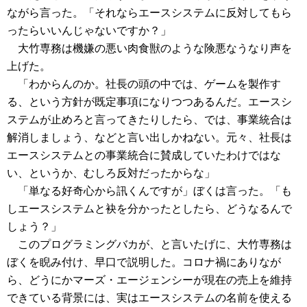
ながら言った。「それならエースシステムに反対してもら
ったらいいんじゃないですか？」
大竹専務は機嫌の悪い肉食獣のような険悪なうなり声を
上げた。
「わからんのか。社長の頭の中では、ゲームを製作す
る、という方針が既定事項になりつつあるんだ。エースシ
ステムが止めろと言ってきたりしたら、では、事業統合は
解消しましょう、などと言い出しかねない。元々、社長は
エースシステムとの事業統合に賛成していたわけではな
い、というか、むしろ反対だったからな」
「単なる好奇心から訊くんですが」ぼくは言った。「も
しエースシステムと袂を分かったとしたら、どうなるんで
しょう？」
このプログラミングバカが、と言いたげに、大竹専務は
ぼくを睨み付け、早口で説明した。コロナ禍にありなが
ら、どうにかマーズ・エージェンシーが現在の売上を維持
できている背景には、実はエースシステムの名前を使える