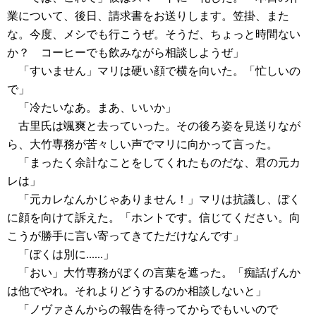
業について、後日、請求書をお送りします。笠掛、また
な。今度、メシでも行こうぜ。そうだ、ちょっと時間ない
か？ コーヒーでも飲みながら相談しようぜ」
「すいません」マリは硬い顔で横を向いた。「忙しいの
で」
「冷たいなあ。まあ、いいか」
古里氏は颯爽と去っていった。その後ろ姿を見送りなが
ら、大竹専務が苦々しい声でマリに向かって言った。
「まったく余計なことをしてくれたものだな、君の元カ
レは」
「元カレなんかじゃありません！」マリは抗議し、ぼく
に顔を向けて訴えた。「ホントです。信じてください。向
こうが勝手に言い寄ってきてただけなんです」
「ぼくは別に......」
「おい」大竹専務がぼくの言葉を遮った。「痴話げんか
は他でやれ。それよりどうするのか相談しないと」
「ノヴァさんからの報告を待ってからでもいいので