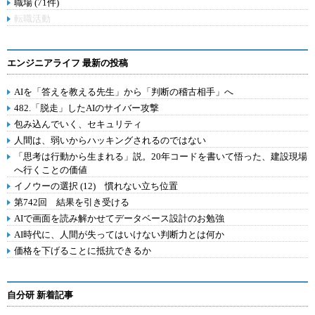
職場 (71件)
転職活動
エンジニアライフ 最新の投稿
AIを「答えを教える先生」から「判断の稽古相手」へ
482.「脱走」したAIのサイバー攻撃
包み込んでいく、セキュリティ
人間は、弱いからハッキングされるのではない
「思考は行動から生まれる」説。20年コードを書いて悟った、建設現場
へ行くことの価値
イノウーの選択 (12) 慣れない立ち位置
第742回 結果を引き受ける
AIで画面を読み解かせてデータベース設計のお勉強
AI時代に、人間が失ってはいけない判断力とは何か
価格を下げることに抵抗できるか
自分研 新着記事