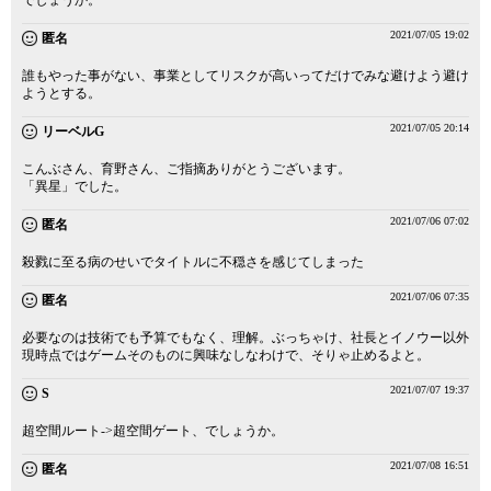
でしょうか。
2021/07/05 19:02
匿名
誰もやった事がない、事業としてリスクが高いってだけでみな避けよう避け
ようとする。
2021/07/05 20:14
リーベルG
こんぶさん、育野さん、ご指摘ありがとうございます。
「異星」でした。
2021/07/06 07:02
匿名
殺戮に至る病のせいでタイトルに不穏さを感じてしまった
2021/07/06 07:35
匿名
必要なのは技術でも予算でもなく、理解。ぶっちゃけ、社長とイノウー以外
現時点ではゲームそのものに興味なしなわけで、そりゃ止めるよと。
2021/07/07 19:37
S
超空間ルート->超空間ゲート、でしょうか。
2021/07/08 16:51
匿名