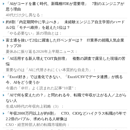
「AIがコードを書く時代、新職種FDEが需要増」 7割のエンジニアが
思う理由
40代だけ少し異なる：
約8割「内定期間中に学ぶべき」 未経験エンジニア自主学習のハード
ル2位「モチベ維持」を超えた1位は？
「やる必要ない」派の理由とは：
富士通を抜いて2位に躍進したITベンダーは？ IT業界の就職人気企業
トップ20
夏休みに振り返る2026年上半期ニュース：
「AI活用する新人増えてOJT負担増」 複数の調査で露呈した現場の苦
悩
重要なのは「AIに代替されにくい本質的な自走力」：
「Excel好き」では進化できない、「Excel/CSVでデータ連携」が残る
今、AIをどう使うか
今週の「＠IT」よく読まれた記事“10選”：
「AIで何を変えたの？」と問われる今、転職で年収が上がる人／上がら
ない人
生成AI時代の年収向上戦略（3）：
「年収2000万円以上が約6割」 CTO、CIOなどハイクラス転職が5年で
2.2倍のバブル、求められる人材像は
CXO・経営幹部人材の転職市場動向：