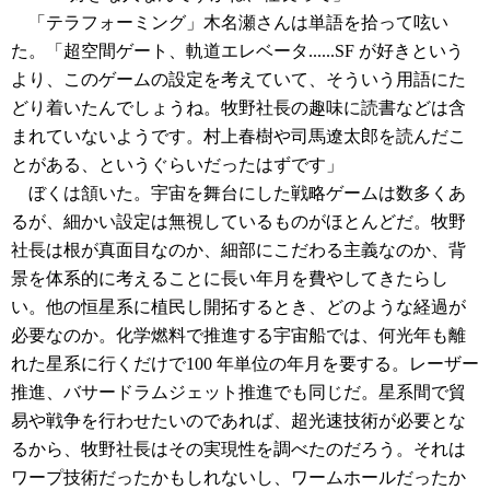
「テラフォーミング」木名瀬さんは単語を拾って呟い
た。「超空間ゲート、軌道エレベータ......SF が好きという
より、このゲームの設定を考えていて、そういう用語にた
どり着いたんでしょうね。牧野社長の趣味に読書などは含
まれていないようです。村上春樹や司馬遼太郎を読んだこ
とがある、というぐらいだったはずです」
ぼくは頷いた。宇宙を舞台にした戦略ゲームは数多くあ
るが、細かい設定は無視しているものがほとんどだ。牧野
社長は根が真面目なのか、細部にこだわる主義なのか、背
景を体系的に考えることに長い年月を費やしてきたらし
い。他の恒星系に植民し開拓するとき、どのような経過が
必要なのか。化学燃料で推進する宇宙船では、何光年も離
れた星系に行くだけで100 年単位の年月を要する。レーザー
推進、バサードラムジェット推進でも同じだ。星系間で貿
易や戦争を行わせたいのであれば、超光速技術が必要とな
るから、牧野社長はその実現性を調べたのだろう。それは
ワープ技術だったかもしれないし、ワームホールだったか