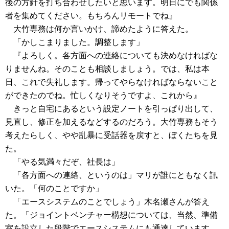
後の方針を打ち合わせしたいと思います。明日にでも関係
者を集めてください。もちろんリモートでね』
大竹専務は何か言いかけ、諦めたように答えた。
「かしこまりました。調整します」
『よろしく。各方面への連絡についても決めなければな
りませんね。そのことも相談しましょう。では、私は本
日、これで失礼します。帰ってやらなければならないこと
ができたのでね。忙しくなりそうですよ、これから』
きっと自宅にあるという設定ノートを引っぱり出して、
見直し、修正を加えるなどするのだろう。大竹専務もそう
考えたらしく、やや乱暴に受話器を戻すと、ぼくたちを見
た。
「やる気満々だぞ、社長は」
「各方面への連絡、というのは」マリが誰にともなく訊
いた。「何のことですか」
「エースシステムのことでしょう」木名瀬さんが答え
た。「ジョイントベンチャー構想については、当然、準備
室を設立した段階でエースシステムにも通達しています。