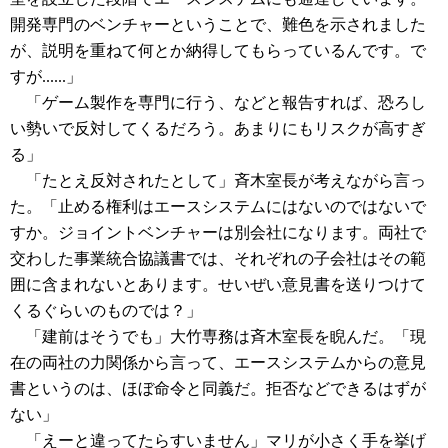
開発専門のベンチャーということで、難色を示されました
が、説明を重ねて何とか納得してもらっているんです。で
すが......」
「ゲーム製作を専門に行う、などと報告すれば、恐ろし
い勢いで反対してくるだろう。あまりにもリスクが高すぎ
る」
「たとえ反対されたとして」斉木室長が考えながら言っ
た。「止める権利はエースシステムにはないのではないで
すか。ジョイントベンチャーは別会社になります。両社で
交わした事業統合協議書では、それぞれの子会社はその範
囲に含まれないとあります。せいぜい意見書を送りつけて
くるぐらいのものでは？」
「建前はそうでも」大竹専務は斉木室長を睨んだ。「現
在の両社の力関係から言って、エースシステムからの意見
書というのは、ほぼ命令と同義だ。拒否などできるはずが
ない」
「えーと違ってたらすいません」マリが小さく手を挙げ