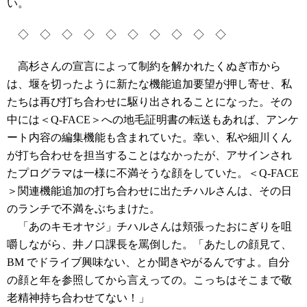
い。
◇ ◇ ◇ ◇ ◇ ◇ ◇ ◇ ◇ ◇
高杉さんの宣言によって制約を解かれたくぬぎ市から
は、堰を切ったように新たな機能追加要望が押し寄せ、私
たちは再び打ち合わせに駆り出されることになった。その
中には＜Q-FACE＞への地毛証明書の転送もあれば、アンケ
ート内容の編集機能も含まれていた。幸い、私や細川くん
が打ち合わせを担当することはなかったが、アサインされ
たプログラマは一様に不満そうな顔をしていた。＜Q-FACE
＞関連機能追加の打ち合わせに出たチハルさんは、その日
のランチで不満をぶちまけた。
「あのキモオヤジ」チハルさんは頬張ったおにぎりを咀
嚼しながら、井ノ口課長を罵倒した。「あたしの顔見て、
BM でドライブ興味ない、とか聞きやがるんですよ。自分
の顔と年を参照してから言えっての。こっちはそこまで敬
老精神持ち合わせてない！」