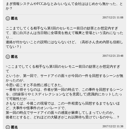
まぎ情報システムやFCCみなとみらいなんて会社ははじめから無かった、と
か？
2017/12/21 11:08
匿名
ここまでしてくる相手なら第1回のセレモニー前日の妨害とか想定内すぎ
て、逆に白川さんは当日朝に全環境を抱えて颯爽と登場という流れになった
り…
連絡が付かないことの説明にはならないけど。（高杉さん含め内部も信頼し
てない？）
2017/12/21 23:48
匿名
>ここまでしてくる相手なら第1回のセレモニー前日の妨害とか想定内すぎ
て
というか、第一回で、サードアイの面々が今回の一件を回想するシーンが無
かったのが、
今思い起こすと不自然に感じてきた。
一番有り得そうなのは、作者が第一回の時点で、この事件を回想するシーン
を、(伏線張りやミスディレクションなどを意図して)意識的にカットしたっ
て可能性だが……。
さもなくば、今後この現場では、この一件程度なら回想するまでもないほ
ど、大事件や怪事件のオンパレードで、
第一回の時点でサードアイの面々の感覚が麻痺してしまっていたのか。
後者だとすると、どれほどの大騒ぎがこれ以降待ち受けているのやら…？
2017/12/22 11:38
匿名