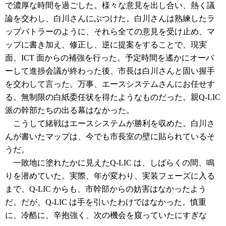
で濃厚な時間を過ごした。様々な意見を出し合い、熱く議
論を交わし、白川さんにぶつけた。白川さんは熟練したラ
ップバトラーのように、それら全ての意見を受け止め、マ
ップに書き加え、修正し、逆に提案をすることで、現実
面、ICT 面からの補強を行った。予定時間を遙かにオーバ
ーして進捗会議が終わった後、市長は白川さんと固い握手
を交わして言った。万事、エースシステムさんにお任せす
る。無制限の白紙委任状を得たようなものだった。親Q-LIC
派の幹部たちの出る幕はなかった。
こうして緒戦はエースシステムが勝利を収めた。白川さ
んが書いたマップは、今でも市長室の壁に貼られているそ
うだ。
一敗地に塗れたかに見えたQ-LIC は、しばらくの間、鳴
りを潜めていた。実際、年が変わり、実装フェーズに入る
まで、Q-LIC からも、市幹部からの妨害はなかったよう
だ。だが、Q-LIC は手を引いたわけではなかった。慎重
に、冷酷に、辛抱強く、次の機会を窺っていたにすぎな