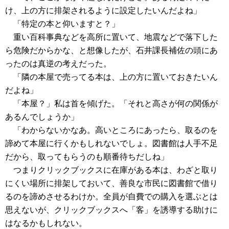
け、上の方に排架されるように設定したいんだよね」
「特定の本と仰いますと？」
重い百科事典などを高所に置いて、地震などで落下した
ら危険だからかな、と想像したが、石井課長補佐の頭にあ
ったのは真逆の考えだった。
「隣の本屋で売ってる本は、上の方に置いておきたいん
だよね」
「本屋？」私は首を傾げた。「それと高さが何の関係が
あるんでしょうか」
「わからないかなあ。高いところにあったら、取るのを
諦めて本屋に行くかもしれないでしょ。図書館は人手不足
だから、取ってもらうのも順番待ちだしね」
つまりクリックブックスに在庫がある本は、わざと取り
にくい場所に排架しておいて、善良な市民に図書館で借り
るのを諦めさせるわけか。全員が自費での購入を選ぶとは
思えないが、クリックブックスへ「客」を誘導する助けに
はなるかもしれない。