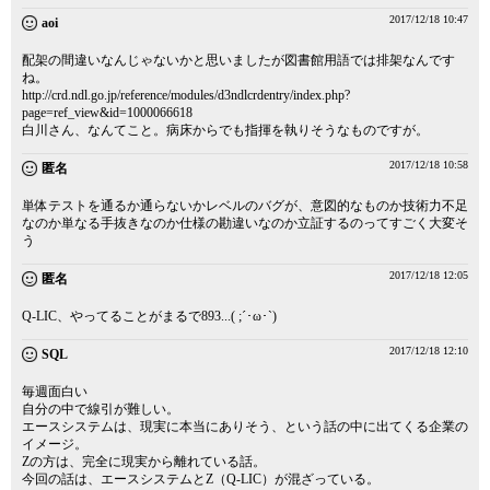
2017/12/18 10:47
aoi
配架の間違いなんじゃないかと思いましたが図書館用語では排架なんです
ね。
http://crd.ndl.go.jp/reference/modules/d3ndlcrdentry/index.php?
page=ref_view&id=1000066618
白川さん、なんてこと。病床からでも指揮を執りそうなものですが。
2017/12/18 10:58
匿名
単体テストを通るか通らないかレベルのバグが、意図的なものか技術力不足
なのか単なる手抜きなのか仕様の勘違いなのか立証するのってすごく大変そ
う
2017/12/18 12:05
匿名
Q-LIC、やってることがまるで893...( ;´･ω･`)
2017/12/18 12:10
SQL
毎週面白い
自分の中で線引が難しい。
エースシステムは、現実に本当にありそう、という話の中に出てくる企業の
イメージ。
Zの方は、完全に現実から離れている話。
今回の話は、エースシステムとZ（Q-LIC）が混ざっている。