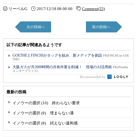
リーベルG
2017/12/18 08:00:00
Comment(25)
次の投稿へ
前の投稿へ
以下の記事が関連あるようです
GOETHEとFINCHIがタッグを組み、新メディアを創設
PR(FINCHI on GOE
THE)
大阪ガスが月2000時間の共有作業を削減！ 現場のAI活用術
PR(ITmedia
エンタープライズ)
Recommended by
最新の投稿
イノウーの選択 (10) 終わらない要求
イノウーの選択 (9) 埋まらない溝
イノウーの選択 (8) 拭えない違和感