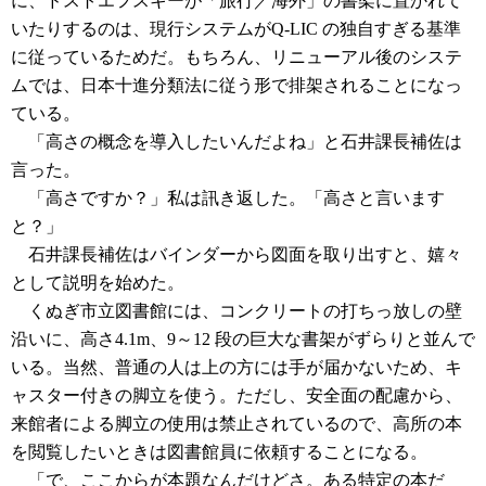
に、ドストエフスキーが「旅行／海外」の書架に置かれて
いたりするのは、現行システムがQ-LIC の独自すぎる基準
に従っているためだ。もちろん、リニューアル後のシステ
ムでは、日本十進分類法に従う形で排架されることになっ
ている。
「高さの概念を導入したいんだよね」と石井課長補佐は
言った。
「高さですか？」私は訊き返した。「高さと言います
と？」
石井課長補佐はバインダーから図面を取り出すと、嬉々
として説明を始めた。
くぬぎ市立図書館には、コンクリートの打ちっ放しの壁
沿いに、高さ4.1m、9～12 段の巨大な書架がずらりと並んで
いる。当然、普通の人は上の方には手が届かないため、キ
ャスター付きの脚立を使う。ただし、安全面の配慮から、
来館者による脚立の使用は禁止されているので、高所の本
を閲覧したいときは図書館員に依頼することになる。
「で、ここからが本題なんだけどさ。ある特定の本だ