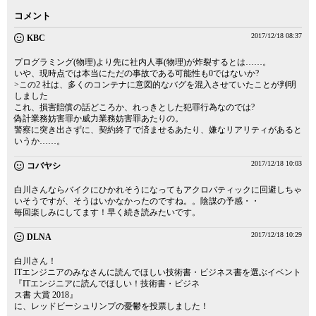
コメント
2017/12/18 08:37
KBC
プログラミング(物理)より先に社内人事(物理)が炸裂するとは……。
いや、現時点では本当にただの事故である可能性も0ではないか?
>この2 社は、多くのコンテナに意図的なバグを混入させていたことが判明
しました
これ、損害賠償の話どころか、れっきとした犯罪行為なのでは?
偽計業務妨害罪か威力業務妨害罪あたりの。
警察に突き出さずに、契約終了で済ませるあたり、嫌なリアリティがあると
いうか……。
2017/12/18 10:03
コバヤシ
白川さんならバイクにひかれそうになってもアクロバティックに回避しちゃ
いそうですが、そうはいかなかったのですね。。陰謀の予感・・
毎回楽しみにしてます！早く続き読みたいです。
2017/12/18 10:29
DLNA
白川さん！
ITエンジニアのみなさんに読んでほしい技術書・ビジネス書を選ぶイベント
『ITエンジニアに読んでほしい！技術書・ビジネ
ス書 大賞 2018』
に、レッドビーシュリンプの憂鬱を投票しました！