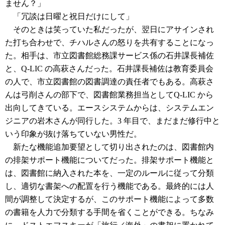
ません？」
「冗談は日曜と祝日だけにして」
そのときは笑っていた私だったが、翌日にアサインされ
た打ち合わせで、チハルさんの怒りを共有することになっ
た。相手は、市立図書館総務課サービス係の石井課長補佐
と、Q-LIC の高萩さんだった。石井課長補佐は教育委員会
の人で、市立図書館の図書調達の責任者でもある。高萩さ
んは弓削さんの部下で、図書館業務担当としてQ-LIC から
出向してきている。エースシステムからは、システムエン
ジニアの岩木さんが同行した。3 年目で、まだまだ修行中と
いう印象が抜け落ちていない男性だ。
新たな機能追加要望として切り出されたのは、図書館内
の排架サポート機能についてだった。排架サポート機能と
は、図書館に納入された本を、一定のルールに従って分類
し、適切な書架への配置を行う機能である。最終的には人
間が調整して決定するが、このサポート機能によって多数
の書籍を人力で分類する手間を省くことができる。ちなみ