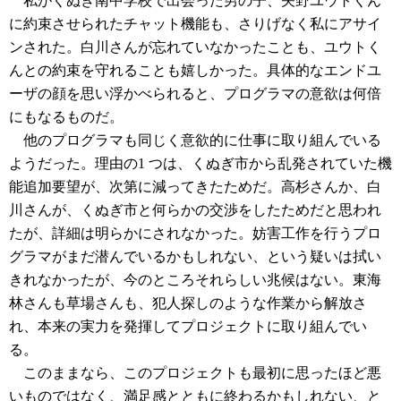
私がくぬぎ南中学校で出会った男の子、矢野ユウトくん
に約束させられたチャット機能も、さりげなく私にアサイ
ンされた。白川さんが忘れていなかったことも、ユウトく
んとの約束を守れることも嬉しかった。具体的なエンドユ
ーザの顔を思い浮かべられると、プログラマの意欲は何倍
にもなるものだ。
他のプログラマも同じく意欲的に仕事に取り組んでいる
ようだった。理由の1 つは、くぬぎ市から乱発されていた機
能追加要望が、次第に減ってきたためだ。高杉さんか、白
川さんが、くぬぎ市と何らかの交渉をしたためだと思われ
たが、詳細は明らかにされなかった。妨害工作を行うプロ
グラマがまだ潜んでいるかもしれない、という疑いは拭い
きれなかったが、今のところそれらしい兆候はない。東海
林さんも草場さんも、犯人探しのような作業から解放さ
れ、本来の実力を発揮してプロジェクトに取り組んでい
る。
このままなら、このプロジェクトも最初に思ったほど悪
いものではなく、満足感とともに終わるかもしれない、と