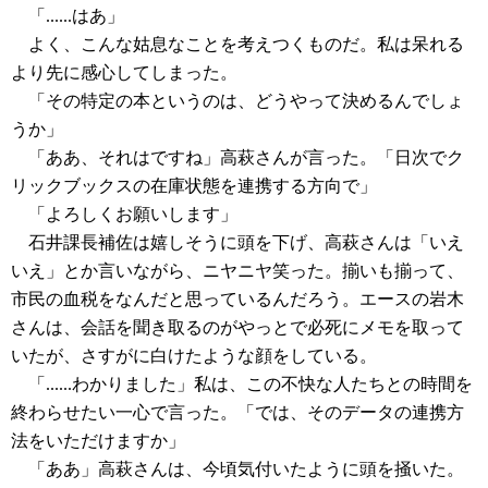
「......はあ」
よく、こんな姑息なことを考えつくものだ。私は呆れる
より先に感心してしまった。
「その特定の本というのは、どうやって決めるんでしょ
うか」
「ああ、それはですね」高萩さんが言った。「日次でク
リックブックスの在庫状態を連携する方向で」
「よろしくお願いします」
石井課長補佐は嬉しそうに頭を下げ、高萩さんは「いえ
いえ」とか言いながら、ニヤニヤ笑った。揃いも揃って、
市民の血税をなんだと思っているんだろう。エースの岩木
さんは、会話を聞き取るのがやっとで必死にメモを取って
いたが、さすがに白けたような顔をしている。
「......わかりました」私は、この不快な人たちとの時間を
終わらせたい一心で言った。「では、そのデータの連携方
法をいただけますか」
「ああ」高萩さんは、今頃気付いたように頭を掻いた。