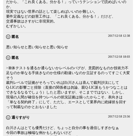
だから、「これ良くある。分かる！」っていうテンションで読めばいいの
か、
現実ではない世界の話として楽しめばいいのか難しい。
要件定義などの妨害工作は、「これ良くある。分かる！」だけど、
交通事故はさすがに非現実的。
むずかしい。
2017/12/18 12:38
匿名
悪い知らせと悪い知らせと悪い知らせ
2017/12/18 18:03
匿名
>単体テストを通るか通らないかレベルのバグが、意図的なものか技術力不
足なのか単なる手抜きなのか仕様の勘違いなのか立証するのってすごく大変
そう
裁判レベルで証拠がそろっていれば白川さんは喜んで裁判沙汰にして
Q-LICの影響ごと排除（直接の関係者は勿論、親Q-LIC派もうかつなことは
できなるなるでしょう）したと思いますが、そこまでではない、しかし、
現場の人間が確信を持つレベルの状況証拠は揃ったからこそ、表向きは
「単なる契約終了」にして、ただし、エースとして業界内に絶縁状を回す
って制裁なのかとおもいました
2017/12/18 23:56
通りすがり
白川さんはとても優秀だけど、ちょっと自分の事を過信しすぎかなぁ
今回の事故は極端な例かもしれないけど