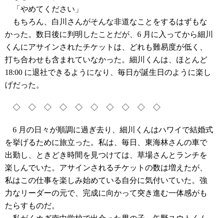
「やめてください」
もちろん、白川さんがそんな非道なことをするはずもな
かった。数日後に判明したことだが、6 月に入ってから細川
くんにアサインされたチケットは、どれも難易度が低く、
打ち合わせも含まれていなかった。細川くんは、ほとんど
18:00 に退社できるようになり、毎日が誕生日のように楽し
げだった。
◇ ◇ ◇ ◇ ◇ ◇ ◇ ◇ ◇ ◇
6 月の日々が順調に過ぎ去り、細川くんはハワイで結婚式
を挙げるために旅立った。私は、毎日、東海林さんの車で
出勤し、ときどき時間を見つけては、草場さんとランチを
楽しんでいた。アサインされるチケットの数は増えたが、
私はこの仕事を楽しみ始めている自分に気付いていた。強
力なリーダーの元で、完成に向かって突き進む一体感がも
たらすものだ。