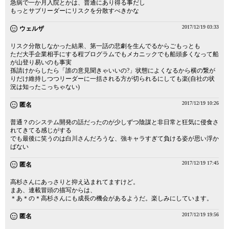
急病で一か月入院とかは、普通にあり得る事だし
もっとサブリーダーにリスクを分散すべきかな
2017/12/19 03:33
ウェルザ
リスク分散しなかった結果、第一話の悲劇を生んでるからごもっとも
ただ大手企業相手にする程プログラムでもメカニックでも船頭多くなって船
が山登り易いのも事実
孫請けからしたら「誰の意見聞きゃいいの?」状態によくなるから横の繋が
りだけ維持しつつリーダーに一括される方が切られるにしても楽(自社の状
況は知ったこっちゃない)
2017/12/19 10:26
匿名
普通？のシステム開発の話だったのが少しずつ陰謀と非日常と狂気に侵食さ
れてきてる感じがする
でも最後に笑うのは白川さんだろうな、強キャラすぎて負ける姿が思い浮か
ばない
2017/12/19 17:45
匿名
高杉さんにあっさりと抑え込まれてますけど。
まあ、連載冒頭の描写からは、
＊あ＊の＊高杉さんにも成長の機会があるようだ。楽しみにしています。
2017/12/19 19:56
匿名