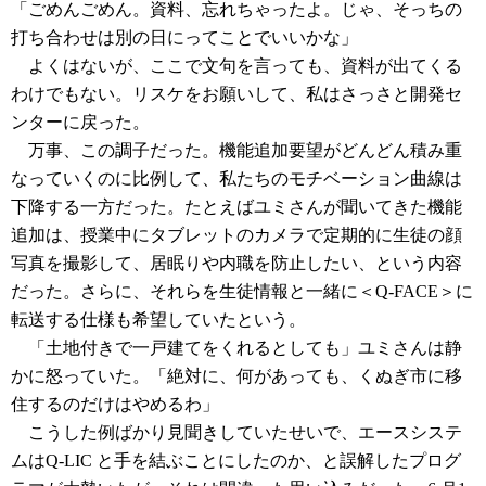
「ごめんごめん。資料、忘れちゃったよ。じゃ、そっちの
打ち合わせは別の日にってことでいいかな」
よくはないが、ここで文句を言っても、資料が出てくる
わけでもない。リスケをお願いして、私はさっさと開発セ
ンターに戻った。
万事、この調子だった。機能追加要望がどんどん積み重
なっていくのに比例して、私たちのモチベーション曲線は
下降する一方だった。たとえばユミさんが聞いてきた機能
追加は、授業中にタブレットのカメラで定期的に生徒の顔
写真を撮影して、居眠りや内職を防止したい、という内容
だった。さらに、それらを生徒情報と一緒に＜Q-FACE＞に
転送する仕様も希望していたという。
「土地付きで一戸建てをくれるとしても」ユミさんは静
かに怒っていた。「絶対に、何があっても、くぬぎ市に移
住するのだけはやめるわ」
こうした例ばかり見聞きしていたせいで、エースシステ
ムはQ-LIC と手を結ぶことにしたのか、と誤解したプログ