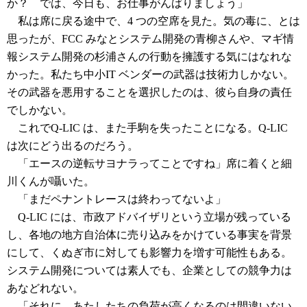
か？ では、今日も、お仕事がんばりましょう」
私は席に戻る途中で、4 つの空席を見た。気の毒に、とは
思ったが、FCC みなとシステム開発の青柳さんや、マギ情
報システム開発の杉浦さんの行動を擁護する気にはなれな
かった。私たち中小IT ベンダーの武器は技術力しかない。
その武器を悪用することを選択したのは、彼ら自身の責任
でしかない。
これでQ-LIC は、また手駒を失ったことになる。Q-LIC
は次にどう出るのだろう。
「エースの逆転サヨナラってことですね」席に着くと細
川くんが囁いた。
「まだペナントレースは終わってないよ」
Q-LIC には、市政アドバイザリという立場が残っている
し、各地の地方自治体に売り込みをかけている事実を背景
にして、くぬぎ市に対しても影響力を増す可能性もある。
システム開発については素人でも、企業としての競争力は
あなどれない。
「それに、あたしたちの負荷が高くなるのは間違いない