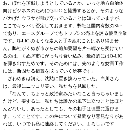
おこぼれを頂戴しようとしているとか、いっそ地方自治体
向けビジネスのためにQ-LIC と提携するとか、そのような
バカげたウワサが飛び交っていることは知っていますが、
ここでキッパリ否定しておきます。弊社は国内有数のSIer
であり、エースグループでもトップ5 の売上を誇る優良企業
です。Q-LIC のような素人と手を組むことはあり得ませ
ん。弊社がくぬぎ市からの追加要望を片っ端から受けてい
るのは、くぬぎ市にがっちり食い込み、最終的にはQ-LIC
を弾き出すためです。そのためには、先のような妨害工作
には、断固たる措置を取っていく所存です」
ざわめきは消え、沈黙に置き換わっていた。白川さん
は、最後にニッコリ笑い、私たちを見回した。
「なんて、ちょっと政治家みたいなこと言っちゃいまし
たけど、要するに、私たちは誰かの風下に立つことはほと
んどないし、あったとしても、その相手は慎重に選びま
す、ってことです。この件について疑問なり意見なりがあ
れば、いつでも私に連絡してください。よろしいです