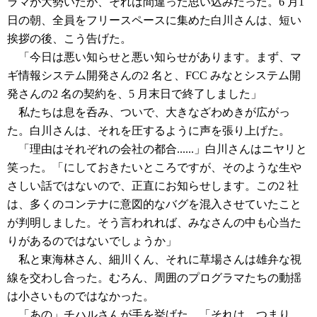
ラマが大勢いたが、それは間違った思い込みだった。6 月1
日の朝、全員をフリースペースに集めた白川さんは、短い
挨拶の後、こう告げた。
「今日は悪い知らせと悪い知らせがあります。まず、マ
ギ情報システム開発さんの2 名と、FCC みなとシステム開
発さんの2 名の契約を、5 月末日で終了しました」
私たちは息を呑み、ついで、大きなざわめきが広がっ
た。白川さんは、それを圧するように声を張り上げた。
「理由はそれぞれの会社の都合......」白川さんはニヤリと
笑った。「にしておきたいところですが、そのような生や
さしい話ではないので、正直にお知らせします。この2 社
は、多くのコンテナに意図的なバグを混入させていたこと
が判明しました。そう言われれば、みなさんの中も心当た
りがあるのではないでしょうか」
私と東海林さん、細川くん、それに草場さんは雄弁な視
線を交わし合った。むろん、周囲のプログラマたちの動揺
は小さいものではなかった。
「あの」チハルさんが手を挙げた。「それは、つまり、