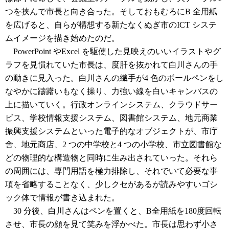
つを挟んで市長と向き合った。そしておもむろにB 全用紙
を広げると、自らが構想する新たなくぬぎ市のICT システ
ムイメージを描き始めたのだ。
PowerPoint やExcel を駆使した見映えのいいイラストやグ
ラフを見慣れていた市長は、度肝を抜かれて白川さんの手
の動きに見入った。白川さんの繊手が4 色のボールペンをし
なやかに躊躇いもなく操り、力強い線を白いキャンバスの
上に描いていく。行政オンラインシステム、クラウドサー
ビス、学校情報支援システム、図書館システム、地元商業
振興支援システムといった電子的なオブジェクトが、市庁
舎、地元商店、2 つの中学校と4 つの小学校、市立図書館な
どの物理的な構造物と同時に生み出されていった。それら
の周囲には、専門用語を極力排除し、それでいて必要な事
項を省略することなく、少しクセがあるが読みやすいゴシ
ック体で情報が書き込まれた。
30 分後、白川さんはペンを置くと、B全用紙を180度回転
させ、市長の顔を見て笑みを浮かべた。市長は思わず小さ