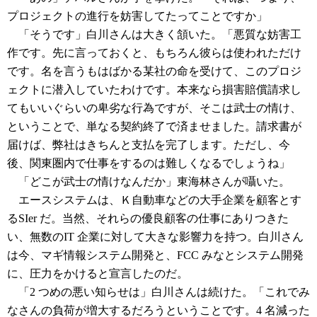
プロジェクトの進行を妨害してたってことですか」
「そうです」白川さんは大きく頷いた。「悪質な妨害工
作です。先に言っておくと、もちろん彼らは使われただけ
です。名を言うもはばかる某社の命を受けて、このプロジ
ェクトに潜入していたわけです。本来なら損害賠償請求し
てもいいぐらいの卑劣な行為ですが、そこは武士の情け、
ということで、単なる契約終了で済ませました。請求書が
届けば、弊社はきちんと支払を完了します。ただし、今
後、関東圏内で仕事をするのは難しくなるでしょうね」
「どこが武士の情けなんだか」東海林さんが囁いた。
エースシステムは、Ｋ自動車などの大手企業を顧客とす
るSIer だ。当然、それらの優良顧客の仕事にありつきた
い、無数のIT 企業に対して大きな影響力を持つ。白川さん
は今、マギ情報システム開発と、FCC みなとシステム開発
に、圧力をかけると宣言したのだ。
「2 つめの悪い知らせは」白川さんは続けた。「これでみ
なさんの負荷が増大するだろうということです。4 名減った