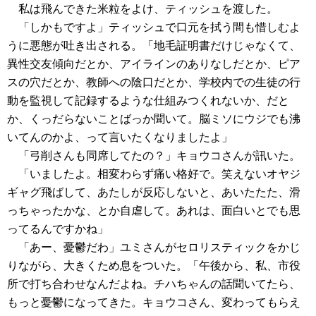
私は飛んできた米粒をよけ、ティッシュを渡した。
「しかもですよ」ティッシュで口元を拭う間も惜しむよ
うに悪態が吐き出される。「地毛証明書だけじゃなくて、
異性交友傾向だとか、アイラインのありなしだとか、ピア
スの穴だとか、教師への陰口だとか、学校内での生徒の行
動を監視して記録するような仕組みつくれないか、だと
か、くっだらないことばっか聞いて。脳ミソにウジでも沸
いてんのかよ、って言いたくなりましたよ」
「弓削さんも同席してたの？」キョウコさんが訊いた。
「いましたよ。相変わらず痛い格好で。笑えないオヤジ
ギャグ飛ばして、あたしが反応しないと、あいたたた、滑
っちゃったかな、とか自虐して。あれは、面白いとでも思
ってるんですかね」
「あー、憂鬱だわ」ユミさんがセロリスティックをかじ
りながら、大きくため息をついた。「午後から、私、市役
所で打ち合わせなんだよね。チハちゃんの話聞いてたら、
もっと憂鬱になってきた。キョウコさん、変わってもらえ