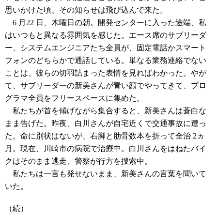
思いかけた頃、その知らせは飛び込んで来た。
6 月22 日、木曜日の朝。開発センターに入った途端、私
はいつもと異なる雰囲気を感じた。エース席のサブリーダ
ー、システムエンジニアたち全員が、固定電話かスマート
フォンのどちらかで通話している。単なる業務連絡でない
ことは、彼らの切羽詰まった表情を見ればわかった。やが
て、サブリーダーの新美さんが青い顔でやってきて、プロ
グラマ全員をフリースペースに集めた。
私たちが首を傾げながら集合すると、新美さんは蒼白な
まま告げた。昨夜、白川さんが自宅近くで交通事故に遭っ
た。命に別状はないが、右脚と肋骨数本を折って全治 2ヵ
月。現在、川崎市の病院で治療中。白川さんをはねたバイ
クはそのまま逃走、警察が行方を捜索中。
私たちは一言も発せないまま、新美さんの言葉を聞いて
いた。
（続）