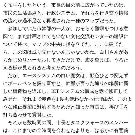
く拍手をしたという。市長の目の前に広がっていたのは、
市民の生活拠点と、行政システム、それらを行き交う情報
の流れが過不足なく再現された一種のマップだった。
参加していた市幹部の一人が、おそらく難癖をつける意
図で、まだ計画されてもいない文化交流センターの建設に
ついて述べ、マップの中央に指を立てた。ここに建てた
ら、この図は成り立たないんじゃないかね。白川さんがあ
らかじめリハーサルしてきただけで、虚を突けば、うろた
える様が見られると考えたのだろう。
だが、エースシステムの白い魔女は、顔色ひとつ変えず
にボールペンを握り直すと、幹部が言った通りの場所に新
しい構造物を追加し、ICT システムの構成を赤で修正して
みせた。それまで赤色を1 度も使わなかった理由が、このよ
うな修正要望に対応するためだと知った市長は、再び手を
打ち合わせて賞賛した。
それから数時間の間、市長とタスクフォースのメンバー
は、これまでの全時間を合わせたよりも、はるかに有意義