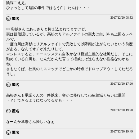
陰謀こええ。
ひょっとして1話の事件ではもう白川たんは・・・
2017/12/20 08:52
匿名
>>高杉さんにあっさりと抑え込まれてますけど。
実は普段隠しているが、高杉のリアルファイトの実力は白川をも上回るレベ
ルで、
一度白川は高杉にリアルファイトで完敗して以降頭が上がらないという前歴
がある、なんてオチが来たりして。
マジレスすると、エースシステム自体かなり権威主義的な社風だし、そこに
勤めている白川も、なんだかんだ言って権威には逆らえない性格なのかも
ね。
さもなくば、社風のミスマッチでどこかの時点でドロップアウトしてただろ
うし。
2017/12/20 17:20
匿名
高杉さんも承認くんの一件以来、密かに修行してstatic領域くらいは展開
（？）できるようになってるかも・・・
2017/12/20 19:20
匿名
なーんか草場さん怪しいなぁ
2017/12/20 19:49
匿名