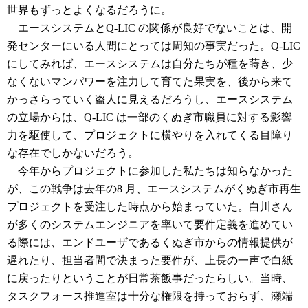
世界もずっとよくなるだろうに。
エースシステムとQ-LIC の関係が良好でないことは、開
発センターにいる人間にとっては周知の事実だった。Q-LIC
にしてみれば、エースシステムは自分たちが種を蒔き、少
なくないマンパワーを注力して育てた果実を、後から来て
かっさらっていく盗人に見えるだろうし、エースシステム
の立場からは、Q-LIC は一部のくぬぎ市職員に対する影響
力を駆使して、プロジェクトに横やりを入れてくる目障り
な存在でしかないだろう。
今年からプロジェクトに参加した私たちは知らなかった
が、この戦争は去年の8 月、エースシステムがくぬぎ市再生
プロジェクトを受注した時点から始まっていた。白川さん
が多くのシステムエンジニアを率いて要件定義を進めてい
る際には、エンドユーザであるくぬぎ市からの情報提供が
遅れたり、担当者間で決まった要件が、上長の一声で白紙
に戻ったりということが日常茶飯事だったらしい。当時、
タスクフォース推進室は十分な権限を持っておらず、瀬端