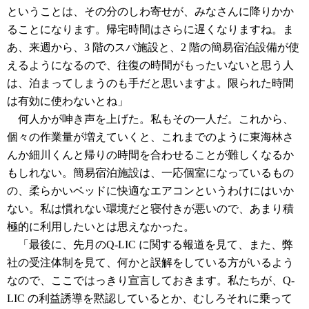
ということは、その分のしわ寄せが、みなさんに降りかか
ることになります。帰宅時間はさらに遅くなりますね。ま
あ、来週から、3 階のスパ施設と、2 階の簡易宿泊設備が使
えるようになるので、往復の時間がもったいないと思う人
は、泊まってしまうのも手だと思いますよ。限られた時間
は有効に使わないとね」
何人かが呻き声を上げた。私もその一人だ。これから、
個々の作業量が増えていくと、これまでのように東海林さ
んか細川くんと帰りの時間を合わせることが難しくなるか
もしれない。簡易宿泊施設は、一応個室になっているもの
の、柔らかいベッドに快適なエアコンというわけにはいか
ない。私は慣れない環境だと寝付きが悪いので、あまり積
極的に利用したいとは思えなかった。
「最後に、先月のQ-LIC に関する報道を見て、また、弊
社の受注体制を見て、何かと誤解をしている方がいるよう
なので、ここではっきり宣言しておきます。私たちが、Q-
LIC の利益誘導を黙認しているとか、むしろそれに乗って