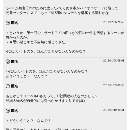
Q-LICが妨害工作のために放ったZでくぬぎ市がバイオハザードに陥って、
開発センターに立てこもって対Z用のシステムを構築する流れかな
2017/12/26 21:59
匿名
＞というか、第一回で、サードアイの面々が今回の一件を回想するシーンが
無かったのが、
＞今思い起こすと不自然に感じてきた。
小説というものを、読んだことがない人なのかな？
2018/01/08 09:01
匿名
>小説というものを、読んだことがない人なのかな？
どういうこと？ なんで？
2018/01/09 00:55
匿名
もしかしてリーベルGさんって、U社関連の人なのかしら？
登場人物名が自分的には引っかかりまくりです(爆)
2018/01/10 20:31
匿名
＞どういうこと？ なんで？