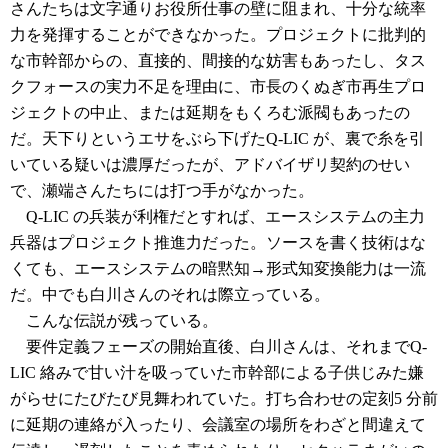
さんたちは文字通りお役所仕事の壁に阻まれ、十分な統率
力を発揮することができなかった。プロジェクトに批判的
な市幹部からの、直接的、間接的な妨害もあったし、タス
クフォースの実力不足を理由に、市長のくぬぎ市再生プロ
ジェクトの中止、または延期をもくろむ派閥もあったの
だ。天下りというエサをぶら下げたQ-LIC が、裏で糸を引
いている疑いは濃厚だったが、アドバイザリ契約のせい
で、瀬端さんたちには打つ手がなかった。
Q-LIC の兵装が利権だとすれば、エースシステムの主力
兵器はプロジェクト推進力だった。ソースを書く技術はな
くても、エースシステムの暗黙知→形式知変換能力は一流
だ。中でも白川さんのそれは際立っている。
こんな伝説が残っている。
要件定義フェーズの開始直後、白川さんは、それまでQ-
LIC 絡みで甘い汁を吸っていた市幹部による子供じみた嫌
がらせにたびたび見舞われていた。打ち合わせの定刻5 分前
に延期の連絡が入ったり、会議室の場所をわざと間違えて