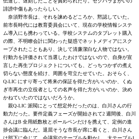
伝達し、遅刻したことを責められたり。セクハラまがいの
誹謗中傷もあったらしい。
奈須野市長は、それを諫めるどころか、黙認していた。
前市長時代には教育委員会にいて、現在の学校情報システ
ム導入にも携わっている。学校システムのタブレット購入
の際、不明瞭会計に関わった疑惑でネットメディアにスク
ープされたこともあり、決して清廉潔白な人物ではない。
行動力を評価されて当選したわけではないので、自身が宣
言した再生プロジェクトについても、どっちつかずの煮え
切らない態度を続け、周囲を苛立たせていた。おそらく、
Q-LIC にすり寄って将来の保証を得た方がいいのか、くぬ
ぎ市再生の立役者としての名声を得た方がいいのか、決め
かねていたのではないだろうか。
親Q-LIC 派閥にとって想定外だったのは、白川さんの行
動力だった。要件定義フェーズが開始されて2 週間後、白川
さんはB 全用紙数枚とボールペンだけを携えて、定例の進
捗会議に臨んだ。退屈そうな市長が席に着くと、白川さん
は部下に命じて、会議室のテーブルを動かし、大テーブル1