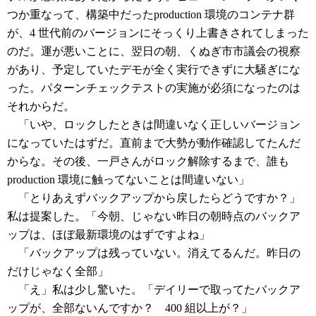
つか重なって、構築中だったproduction 環境のコンテナ群
が、4 世代前のバージョンにそっくり上書きされてしまった
のだ。運が悪いことに、翌日の朝、くぬぎ市市議会の視察
があり、予定していたデモが全く実行できずに大騒ぎにな
った。パターンチェックテストの実施が必須になったのは
それからだ。
「いや、ロックしたときは間違いなく正しいバージョン
になっていたはずだ。直前まで大勢が動作確認してたんだ
からな。その後、一戸さんがロック解除するまで、誰も
production 環境に触ってないことは間違いない」
「とりあえずバックアップから戻したらどうですか？」
私は提案した。「今朝、じゃない昨日の朝時点のバックア
ップは、ほぼ最新環境のはずですよね」
「バックアップは残っていない。消えてるんだ。昨日の
だけじゃなく全部」
「え」私は少し驚いた。「デイリーで取ってたバックア
ップが、全部ないんですか？ 400 組以上が？」