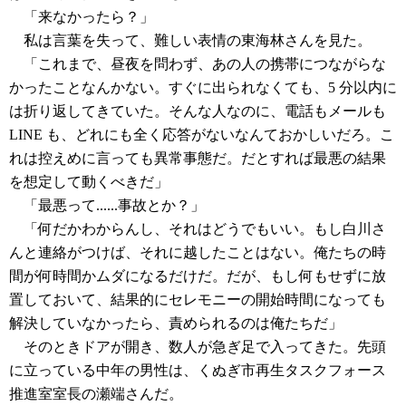
「来なかったら？」
私は言葉を失って、難しい表情の東海林さんを見た。
「これまで、昼夜を問わず、あの人の携帯につながらな
かったことなんかない。すぐに出られなくても、5 分以内に
は折り返してきていた。そんな人なのに、電話もメールも
LINE も、どれにも全く応答がないなんておかしいだろ。こ
れは控えめに言っても異常事態だ。だとすれば最悪の結果
を想定して動くべきだ」
「最悪って......事故とか？」
「何だかわからんし、それはどうでもいい。もし白川さ
んと連絡がつけば、それに越したことはない。俺たちの時
間が何時間かムダになるだけだ。だが、もし何もせずに放
置しておいて、結果的にセレモニーの開始時間になっても
解決していなかったら、責められるのは俺たちだ」
そのときドアが開き、数人が急ぎ足で入ってきた。先頭
に立っている中年の男性は、くぬぎ市再生タスクフォース
推進室室長の瀬端さんだ。