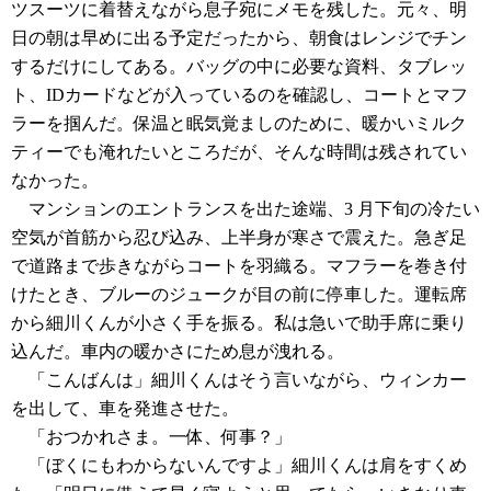
ツスーツに着替えながら息子宛にメモを残した。元々、明
日の朝は早めに出る予定だったから、朝食はレンジでチン
するだけにしてある。バッグの中に必要な資料、タブレッ
ト、IDカードなどが入っているのを確認し、コートとマフ
ラーを掴んだ。保温と眠気覚ましのために、暖かいミルク
ティーでも淹れたいところだが、そんな時間は残されてい
なかった。
マンションのエントランスを出た途端、3 月下旬の冷たい
空気が首筋から忍び込み、上半身が寒さで震えた。急ぎ足
で道路まで歩きながらコートを羽織る。マフラーを巻き付
けたとき、ブルーのジュークが目の前に停車した。運転席
から細川くんが小さく手を振る。私は急いで助手席に乗り
込んだ。車内の暖かさにため息が洩れる。
「こんばんは」細川くんはそう言いながら、ウィンカー
を出して、車を発進させた。
「おつかれさま。一体、何事？」
「ぼくにもわからないんですよ」細川くんは肩をすくめ