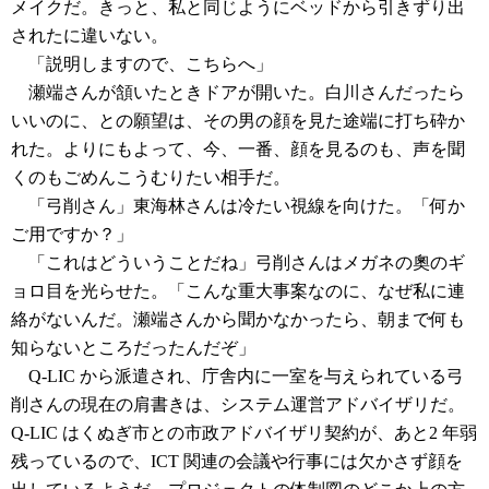
メイクだ。きっと、私と同じようにベッドから引きずり出
されたに違いない。
「説明しますので、こちらへ」
瀬端さんが頷いたときドアが開いた。白川さんだったら
いいのに、との願望は、その男の顔を見た途端に打ち砕か
れた。よりにもよって、今、一番、顔を見るのも、声を聞
くのもごめんこうむりたい相手だ。
「弓削さん」東海林さんは冷たい視線を向けた。「何か
ご用ですか？」
「これはどういうことだね」弓削さんはメガネの奧のギ
ョロ目を光らせた。「こんな重大事案なのに、なぜ私に連
絡がないんだ。瀬端さんから聞かなかったら、朝まで何も
知らないところだったんだぞ」
Q-LIC から派遣され、庁舎内に一室を与えられている弓
削さんの現在の肩書きは、システム運営アドバイザリだ。
Q-LIC はくぬぎ市との市政アドバイザリ契約が、あと2 年弱
残っているので、ICT 関連の会議や行事には欠かさず顔を