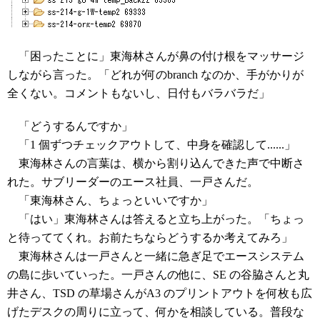
「困ったことに」東海林さんが鼻の付け根をマッサージ
しながら言った。「どれが何のbranch なのか、手がかりが
全くない。コメントもないし、日付もバラバラだ」
「どうするんですか」
「1 個ずつチェックアウトして、中身を確認して......」
東海林さんの言葉は、横から割り込んできた声で中断さ
れた。サブリーダーのエース社員、一戸さんだ。
「東海林さん、ちょっといいですか」
「はい」東海林さんは答えると立ち上がった。「ちょっ
と待っててくれ。お前たちならどうするか考えてみろ」
東海林さんは一戸さんと一緒に急ぎ足でエースシステム
の島に歩いていった。一戸さんの他に、SE の谷脇さんと丸
井さん、TSD の草場さんがA3 のプリントアウトを何枚も広
げたデスクの周りに立って、何かを相談している。普段な