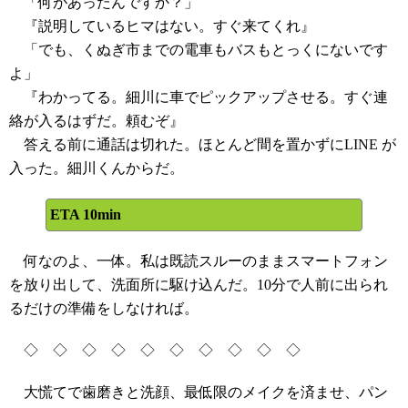
「何があったんですか？」
『説明しているヒマはない。すぐ来てくれ』
「でも、くぬぎ市までの電車もバスもとっくにないです
よ」
『わかってる。細川に車でピックアップさせる。すぐ連
絡が入るはずだ。頼むぞ』
答える前に通話は切れた。ほとんど間を置かずにLINE が
入った。細川くんからだ。
ETA 10min
何なのよ、一体。私は既読スルーのままスマートフォン
を放り出して、洗面所に駆け込んだ。10分で人前に出られ
るだけの準備をしなければ。
◇ ◇ ◇ ◇ ◇ ◇ ◇ ◇ ◇ ◇
大慌てで歯磨きと洗顔、最低限のメイクを済ませ、パン