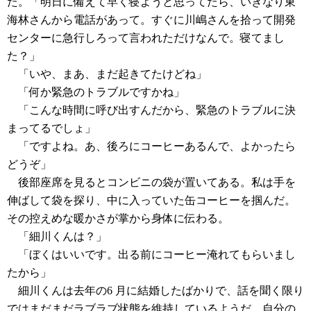
た。「明日に備えて早く寝ようと思ってたら、いきなり東
海林さんから電話があって。すぐに川嶋さんを拾って開発
センターに急行しろって言われただけなんで。寝てまし
た？」
「いや、まあ、まだ起きてたけどね」
「何か緊急のトラブルですかね」
「こんな時間に呼び出すんだから、緊急のトラブルに決
まってるでしょ」
「ですよね。あ、後ろにコーヒーあるんで、よかったら
どうぞ」
後部座席を見るとコンビニの袋が置いてある。私は手を
伸ばして袋を探り、中に入っていた缶コーヒーを掴んだ。
その控えめな暖かさが掌から身体に伝わる。
「細川くんは？」
「ぼくはいいです。出る前にコーヒー淹れてもらいまし
たから」
細川くんは去年の6 月に結婚したばかりで、話を聞く限り
ではまだまだラブラブ状態を維持しているようだ。自分の