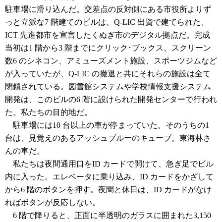
駐車場に滑り込んだ。交差点の反対側にある市役所よりず
っと立派な7 階建てのビルは、Q-LIC 出資で建てられた、
ICT 先進都市を宣言したくぬぎ市のデジタル拠点だ。完成
当初は1 階から3 階までにクリック･ブックス、スクリーン
数6 のシネコン、アミューズメント施設、スポーツジムなど
が入っていたが、Q-LIC の撤退と共にそれらの施設は全て
閉鎖されている。図書館システムや学校情報支援システム
開発は、このビルの6 階に設けられた開発センターで行われ
た。私たちの目的地だ。
駐車場には10 台以上の車が停まっていた。そのうちの1
台は、見覚えのあるアッシュブルーのキューブ。東海林さ
んの車だ。
私たちは夜間通用口をID カードで開けて、急ぎ足でビル
内に入った。エレベータに乗り込み、ID カードをかざして
から6 階のボタンを押す。夜間と休日は、ID カードがなけ
ればボタンが反応しない。
6 階で降りると、正面に半透明のガラスに囲まれた3,150