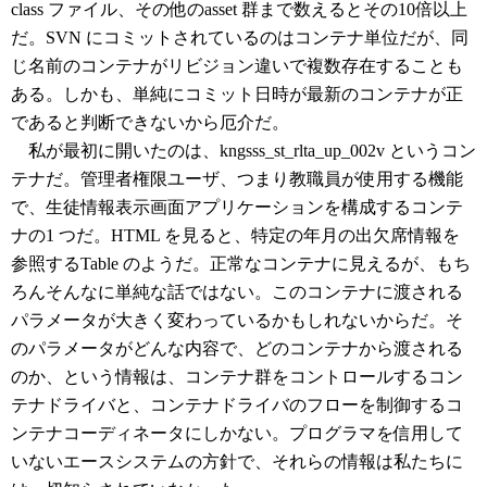
class ファイル、その他のasset 群まで数えるとその10倍以上
だ。SVN にコミットされているのはコンテナ単位だが、同
じ名前のコンテナがリビジョン違いで複数存在することも
ある。しかも、単純にコミット日時が最新のコンテナが正
であると判断できないから厄介だ。
私が最初に開いたのは、kngsss_st_rlta_up_002v というコン
テナだ。管理者権限ユーザ、つまり教職員が使用する機能
で、生徒情報表示画面アプリケーションを構成するコンテ
ナの1 つだ。HTML を見ると、特定の年月の出欠席情報を
参照するTable のようだ。正常なコンテナに見えるが、もち
ろんそんなに単純な話ではない。このコンテナに渡される
パラメータが大きく変わっているかもしれないからだ。そ
のパラメータがどんな内容で、どのコンテナから渡される
のか、という情報は、コンテナ群をコントロールするコン
テナドライバと、コンテナドライバのフローを制御するコ
ンテナコーディネータにしかない。プログラマを信用して
いないエースシステムの方針で、それらの情報は私たちに