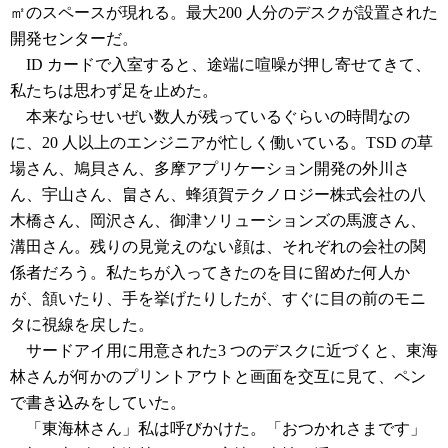
㎡のスペースが現れる。最大200 人分のデスクが設置された
開発センターだ。
ID カードで入室すると、途端に喧噪が押し寄せてきて、
私たちは思わず足を止めた。
本来ならせいぜい数人が残っているぐらいの時間なの
に、20 人以上のエンジニアが忙しく働いている。TSD の草
場さん、鳩貝さん、多摩アプリケーション開発の外川さ
ん、宇山さん、畠さん、蜂須賀テクノロジー株式会社の八
木橋さん、岡沢さん、御津ソリューションズの馬渡さん、
溝田さん。残りの見覚えのない顔は、それぞれの会社の関
係者だろう。私たちが入ってきたのを目に留めた何人か
が、頷いたり、手を挙げたりしたが、すぐに目の前のモニ
タに視線を戻した。
サードアイ用に用意された3 つのデスクに近づくと、東海
林さんが何かのプリントアウトと画面を交互に見て、ペン
で書き込みをしていた。
「東海林さん」私は呼びかけた。「おつかれさまです」