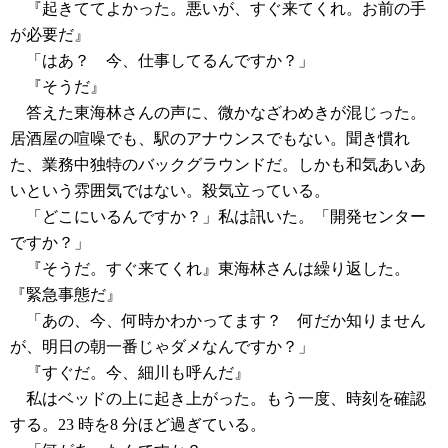
『起きててよかった。悪いが、すぐ来てくれ。お前の手
が必要だ』
「はあ？ 今、仕事してるんですか？」
『そうだ』
答えた東海林さんの声に、微かなざわめきが混じった。
居酒屋の喧噪でも、駅のアナウンスでもない。聞き慣れ
た、業務中独特のバックグラウンドだ。しかも和気あいあ
いという雰囲気ではない。殺気立っている。
「どこにいるんですか？」私は訊いた。「開発センター
ですか？」
『そうだ。すぐ来てくれ』東海林さんは繰り返した。
『緊急事態だ』
「あの、今、何時かわかってます？ 何だか知りません
が、明日の朝一番じゃダメなんですか？」
『すぐだ。今、細川も呼んだ』
私はベッドの上に起き上がった。もう一度、時刻を確認
する。23 時を8 分ほど過ぎている。