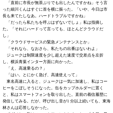
「直前に市長が無茶ぶりでも出したんですかね」そう言
った細川くんはすぐに首を横に振った。「いや、今日は市
長も来てたしなあ。ハードトラブルですかね」
「だったら私たちを呼ぶはずないでしょ」私は指摘し
た。「それにハードって言っても、ほとんどクラウドだ
し」
「クラウドサービスの緊急メンテナンスとか」
「それなら、なおさら、私たちの出番はないわよ」
ジュークは制限速度を少し超えた速度で交差点を左折
し、横浜青葉インター方面に向かった。
「え、高速乗るの？」
「はい。とにかく急げ、高速使えって」
東名高速に入ると、ジュークは一気に加速し、私はコー
ヒーをこぼしそうになった。缶をカップホルダーに置く
と、私はスマートフォンを取り出した。直前の着信履歴に
発信してみる。だが、呼び出し音が1 分以上続いても、東海
林さんは応答しなかった。