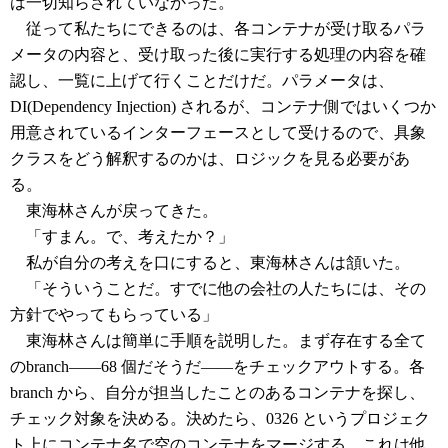
は一切知らされていなかった。
従って私たちにできるのは、各コンテナが受け取るパラ
メータの内容と、受け取った後に実行する処理の内容を確
認し、一覧に上げて行くことだけだ。パラメータは、
DI(Dependency Injection) されるが、コンテナ側ではいくつか
用意されているインターフェースとして受けるので、具象
クラスをどう解釈するのかは、ロジックを見る必要があ
る。
東海林さんが戻ってきた。
「すまん。で、考えたか？」
私が自分の考えを口にすると、東海林さんは頷いた。
「そういうことだ。すでに他の会社の人たちには、その
方針でやってもらっている」
東海林さんは簡単に手順を説明した。まず存在する全て
のbranch――68 個だそうだ――をチェックアウトする。各
branch から、自分が担当したことのあるコンテナを探し、
チェック対象を決める。決めたら、0326 というプロジェク
ト上にコンテナ名で空のコンテナをマージする。これは他