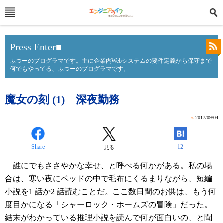
Press Enter■
ふつーのプログラマです。主に企業内Webシステムの要件定義から保守まで
何でもやってる、ふつーのプログラマです。
魔女の刻 (1) 深夜勤務
»
2017/09/04
Share
12
見る
誰にでもささやかな幸せ、と呼べる何かがある。私の場
合は、寒い夜にベッドの中で毛布にくるまりながら、短編
小説を1 話か2 話読むことだ。ここ数日間のお供は、もう何
度目かになる「シャーロック・ホームズの冒険」だった。
結末がわかっている推理小説を読んで何が面白いの、と聞