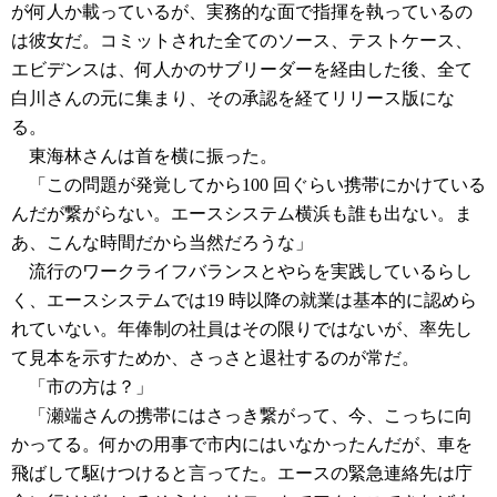
が何人か載っているが、実務的な面で指揮を執っているの
は彼女だ。コミットされた全てのソース、テストケース、
エビデンスは、何人かのサブリーダーを経由した後、全て
白川さんの元に集まり、その承認を経てリリース版にな
る。
東海林さんは首を横に振った。
「この問題が発覚してから100 回ぐらい携帯にかけている
んだが繋がらない。エースシステム横浜も誰も出ない。ま
あ、こんな時間だから当然だろうな」
流行のワークライフバランスとやらを実践しているらし
く、エースシステムでは19 時以降の就業は基本的に認めら
れていない。年俸制の社員はその限りではないが、率先し
て見本を示すためか、さっさと退社するのが常だ。
「市の方は？」
「瀬端さんの携帯にはさっき繋がって、今、こっちに向
かってる。何かの用事で市内にはいなかったんだが、車を
飛ばして駆けつけると言ってた。エースの緊急連絡先は庁