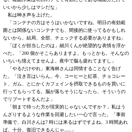
いいから少しはマシだな」
私は呻き声を上げた。
「コンテナの方はそうはいかないですね。明日の有効範
囲とは関係ないコンテナでも、間接的に使ってるかもしれ
ないから。結局、全部、チェックする必要がありますね」
「ぼくが担当したのは」細川くんが絶望的な表情を浮か
べた。「200 個かそこらありますよ。もっとかも。そんなの
いちいち憶えてませんよ。夜中で脳も疲れてますし」
「やるだけやれ」東海林さんは同情することなく告げ
た。「泣き言はいらん。今、コーヒーと紅茶、チョコレー
ト、ガム、とにかくカフェインを摂取できるものを買いに
行ってもらってる。脳が落ちそうになったら、そういうの
でリブートするんだよ」
「朝まで待った方が現実的じゃないんですか？」私はう
んざりするような作業を回避したい一心で言った。「事前
準備で、白川さんは7 時には来るはずですよね。3 時間あれ
ば、十分、復旧できるんじゃ......」