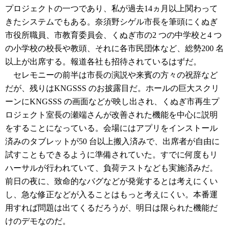
プロジェクトの一つであり、私が過去14ヵ月以上関わって
きたシステムでもある。奈須野シゲル市長を筆頭にくぬぎ
市役所職員、市教育委員会、くぬぎ市の2 つの中学校と4 つ
の小学校の校長や教頭、それに各市民団体など、総勢200 名
以上が出席する。報道各社も招待されているはずだ。
セレモニーの前半は市長の演説や来賓の方々の祝辞など
だが、残りはKNGSSS のお披露目だ。ホールの巨大スクリ
ーンにKNGSSS の画面などが映し出され、くぬぎ市再生プ
ロジェクト室長の瀬端さんが改善された機能を中心に説明
をすることになっている。会場にはアプリをインストール
済みのタブレットが50 台以上搬入済みで、出席者が自由に
試すこともできるように準備されていた。すでに何度もリ
ハーサルが行われていて、負荷テストなども実施済みだ。
前日の夜に、致命的なバグなどが発覚するとは考えにくい
し、急な修正などが入ることはもっと考えにくい。本番運
用すれば問題は出てくるだろうが、明日は限られた機能だ
けのデモなのだ。