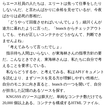
らエース社員の人たちは、エリートは焦って仕事をしたり
しないんだ、と言わんばかりに余裕を見せているが、今夜
ばかりは必死の形相だ。
「どうやって回復させればいいんでしょう」細川くんが
途方に暮れたように言った。「branch からチェックアウト
しても、それが正しいコンテナかどうかなんて、判断でき
ませんよね」
「考えてみろって言ったでしょ」
指示待ち人間はいらない、が東海林さんの指導方針の要
だ。こんなときでさえ、東海林さんは、私たちに自分で考
えることを要求している。
私ならどうするか、と考えてみる。私はAPIドキュメント
を読むより、まずソースを見る方が理解しやすい性格だ。
自分のモニタに向き直ると、branch の一つを開いて、自分
が担当した記憶のあるソースを探す。
KNGSSS のソースは膨大だ。単純なコンテナ数だけでも
20,000 個以上ある。コンテナを構成するHTML ファイル、