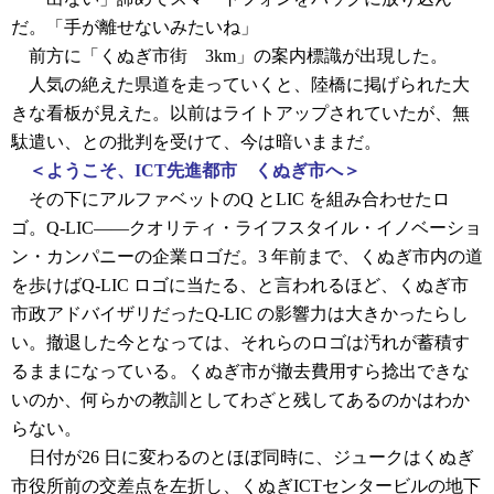
だ。「手が離せないみたいね」
前方に「くぬぎ市街 3km」の案内標識が出現した。
人気の絶えた県道を走っていくと、陸橋に掲げられた大
きな看板が見えた。以前はライトアップされていたが、無
駄遣い、との批判を受けて、今は暗いままだ。
＜ようこそ、ICT先進都市 くぬぎ市へ＞
その下にアルファベットのQ とLIC を組み合わせたロ
ゴ。Q-LIC――クオリティ・ライフスタイル・イノベーショ
ン・カンパニーの企業ロゴだ。3 年前まで、くぬぎ市内の道
を歩けばQ-LIC ロゴに当たる、と言われるほど、くぬぎ市
市政アドバイザリだったQ-LIC の影響力は大きかったらし
い。撤退した今となっては、それらのロゴは汚れが蓄積す
るままになっている。くぬぎ市が撤去費用すら捻出できな
いのか、何らかの教訓としてわざと残してあるのかはわか
らない。
日付が26 日に変わるのとほぼ同時に、ジュークはくぬぎ
市役所前の交差点を左折し、くぬぎICTセンタービルの地下