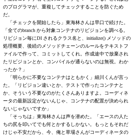
のプログラマが、重複してチェックすることを防ぐため
だ。
「チェックを開始したら」東海林さんは早口で続けた。
「全てのbranch から対象コンテナのリビジョンを調べる。
リビジョン毎にDI されるクラス名と、initialize() メソッドの
処理概要、後続のメソッドチェーンのルールをテキストフ
ァイルで作って、コミットしてくれ。作成途中で放棄され
たリビジョンとか、コンパイルが通らないのは無視。わか
ったか？」
「明らかに不要なコンテナはともかく」細川くんが言っ
た。「リビジョン違いとか、テストで作ったコンテナと
か、そういう不要なのがたくさんありますよ。コーディネ
ータの最新設定がないんじゃ、コンテナの配置が決められ
ないじゃないですか」
「そっちは」東海林さんは声を潜めた。「エースの人た
ちの尻を叩いてでも何とかするしかない。もっともそれだ
けじゃ不安だから、今、俺と草場さんがコーディネータの