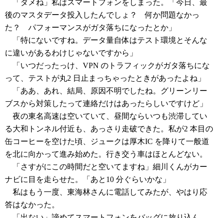
「ダメね」私はスマートフォンをしまった。「今日、最
後のマスタデータ投入したんでしょ？ 何か問題なかっ
た？ パフォーマンスがガタ落ちになったとか」
「特にないですね。データ量自体はテスト環境とそんな
に違いがあるわけじゃないですから」
「いつだったっけ、VPN のトラフィックがガタ落ちにな
って、テストが丸2 日止まっちゃったときがあったよね」
「ああ、あれ、結局、原因不明でしたね。グリーンリー
ブスから対策したって連絡だけはあったらしいですけど」
夜の東名高速は空いていて、昼間ならいつも渋滞してい
る大和トンネル付近も、あっさり走破できた。私が2 本目の
缶コーヒーを空けた頃、ジュークは厚木IC を降りて一般道
を北に向かって進み始めた。行き交う車はほとんどない。
「さすがにこの時間だと空いてますね」細川くんがカー
ナビに目を走らせた。「あと10 分ぐらいかな」
私はもう一度、東海林さんに電話してみたが、やはり応
答はなかった。
「出ない」諦めてスマートフォンをバッグに放り込ん