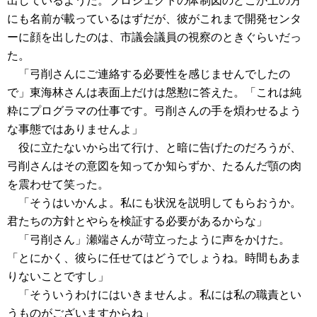
出しているようだ。プロジェクトの体制図のどこか上の方
にも名前が載っているはずだが、彼がこれまで開発センタ
ーに顔を出したのは、市議会議員の視察のときぐらいだっ
た。
「弓削さんにご連絡する必要性を感じませんでしたの
で」東海林さんは表面上だけは慇懃に答えた。「これは純
粋にプログラマの仕事です。弓削さんの手を煩わせるよう
な事態ではありませんよ」
役に立たないから出て行け、と暗に告げたのだろうが、
弓削さんはその意図を知ってか知らずか、たるんだ顎の肉
を震わせて笑った。
「そうはいかんよ。私にも状況を説明してもらおうか。
君たちの方針とやらを検証する必要があるからな」
「弓削さん」瀬端さんが苛立ったように声をかけた。
「とにかく、彼らに任せてはどうでしょうね。時間もあま
りないことですし」
「そういうわけにはいきませんよ。私には私の職責とい
うものがございますからね」