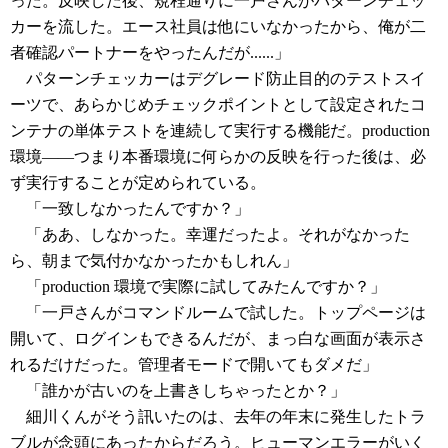
った。反映した後、規程通りに一戸さんがパターンチェッ
カーを流した。エース社員は他にいなかったから、俺が二
者確認パートナーをやったんだが......」
パターンチェッカーはデグレード防止目的のテストスイ
ーツで、あらかじめチェックポイントとして設定されたコ
ンテナの単体テストを連続して実行する機能だ。production
環境――つまり本番環境に何らかの反映を行った後は、必
ず実行することが定められている。
「一致しなかったんですか？」
「ああ、しなかった。幸運だったよ。それがなかった
ら、朝まで気付かなかったかもしれん」
「production 環境で実際に試してみたんですか？」
「一戸さんがコマンドルームで試した。トップページは
開いて、ログインもできるんだが、まっ白な画面が表示さ
れるだけだった。管理者モードで開いてもダメだ」
「誰かが古いのを上書きしちゃったとか？」
細川くんがそう訊いたのは、去年の年末に発生したトラ
ブルが念頭にあったからだろう。ヒューマンエラーがいく