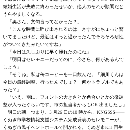
結婚生活が失敗に終わったせいか、他人のそれが順調だと
うらやましくなる。
「奥さん、文句言ってなかった？」
「こんな時間に呼び出されるのは、さすがにちょっと驚
いてましたけど、最近はずっと遅かったんでそろそろ耐性
がついてきたみたいですね」
「今日は久しぶりに早く帰れたのにね」
「明日はセレモニーだってのに、今さら、何があるんで
しょう」
「そうね」私は缶コーヒーを一口飲んだ。「細川くんは
今日の最終調整、行ったんでしょ？ 何かトラブルでもあ
った？」
「いえ、別に。フォントの大きさとか色合いとかの微調
整が入ったぐらいです。市の担当者からもOK 出ましたし」
明日の朝、つまり、3 月26 日の10 時から、KNGSSS――
くぬぎ市学校情報支援システム完成発表のセレモニーが、
くぬぎ市民イベントホールで開かれる。くぬぎ市ICT 再生