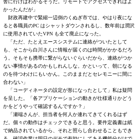
舎に行けばわかるそうだ。リモートでアクセスできればよ
かったんだが」
財政再建中で緊縮一辺倒のくぬぎ市では、やはり夜にな
ると各職員のPC はシャットダウンされるし、数年前は潤沢
に使用されていたVPN も全て廃止になった。
「ただ、たとえエースシステムに連絡がついたとして
も、そこから白川さんに情報が届くのは時間がかかるだろ
う。そもそも携帯に繋がらないぐらいだから、連絡がつか
ない事情があるのかもしれんしな。かといって、朝になる
のを待つわけにもいかん。このままだとセレモニーに間に
合わない」
「コーディネータの設定が形になったとして」私は疑問
を呈した。「各アプリケーションの動きが仕様通りかどう
かをどうやって確認するんですか？」
「瀬端さんが、担当者を何人か連れてきてくれるはず
だ。個々の動作はチェックできると思う。要件定義書は紙
で納品されているから、それと照らし合わせることもでき
る。確認作業は明日のデモで有効にしてある機能分だけで