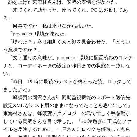
顔を上げた東海林さんは、安堵の表情を浮かべた。
「来てくれて助かった。座ってくれ。PC は起動してあ
る」
「何事ですか」私は座りながら訊いた。
「production 環境が壊れた」
「壊れた？」私は細川くんと顔を見合わせた。「どうい
う意味ですか？」
「文字通りの意味だ。production 環境に配置済みのコンテ
ナと、コーディネータの設定が昨日までの状態と一致しな
い」
「昨日、19 時に最後のテストが終わった後、ロックして
ましたよね」
「蜂須賀の岡沢さんが、同期監視機能のレポート送信先
設定XML がテスト用のままになってたことを思い出して」
東海林さんは、蜂須賀テクノロジーの島で忙しく手を動か
している岡沢さんを目で示した。「20 時過ぎに正式なファ
イルを反映するために、一戸さんにロックを解除してもら