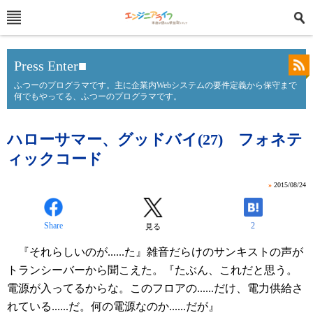
Press Enter■
ふつーのプログラマです。主に企業内Webシステムの要件定義から保守まで
何でもやってる、ふつーのプログラマです。
ハローサマー、グッドバイ(27) フォネテ
ィックコード
»
2015/08/24
Share
2
見る
『それらしいのが......た』雑音だらけのサンキストの声が
トランシーバーから聞こえた。『たぶん、これだと思う。
電源が入ってるからな。このフロアの......だけ、電力供給さ
れている......だ。何の電源なのか......だが』