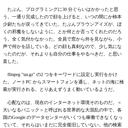
たぶん、プログラミングに30 分ぐらいはかかったと思
う。一通り完成したので顔を上げると、いつの間にか柿本
少尉たちが戻ってきていた。たぶんブラウンアイズが、ぼ
くの邪魔をしないように、とか何とか言ってくれたのだろ
う。全く気付かなかった。全員で窓から外を見ながら、小
声で何かを話している。どの顔も真剣なので、少し気にな
ったのだが、それよりも自分の仕事をやるべきだ、と思い
直した。
ffmpeg "tar.gz" の2 つをキーワードに設定し実行をかけ
た。ノートPC からスマートフォンを通し、ネットの海に検
索が実行される。とりあえずうまく動いているようだ。
心配なのは、現在のインターネット環境そのものだ。＜
大いなるパニック＞と呼ばれる世界的な大混乱の中で、各
国のGoogle のデータセンターがいくつも稼働できなくなっ
ていて、それらはいまだに完全復旧していない。他の検索