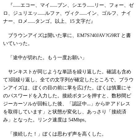
『......エコー、マイ......ブン、シエラ......リー、フォー、ゼ
ロ、ジュリエッ......ルファ、ヴィク......イン、ゴルフ、ナイ
ナー、ロメ......タンゴ。以上、15 文字だ』
ブラウンアイズは開いた掌に、EM7S?40JAV?G9RT と書
いていった。
「途中が切れた。もう一度お願い」
サンキストが同じような単語を繰り返した。確認も含め
て3回繰り返し、全ての文字列が確定したところで、ブラウ
ンアイズは、ぼくの目の前に掌を広げた。ぼくは慎重にそ
のパスワードを入力した。接続ボタンを押すと、数秒間ビ
ジーカーソルが回転した後、「認証中...」からIP アドレス
を取得しています」と状態が変化し、あっさり「接続済
み」となった。リンク速度は 54Mbps。
「接続した！」ぼくは思わず声を高くした。