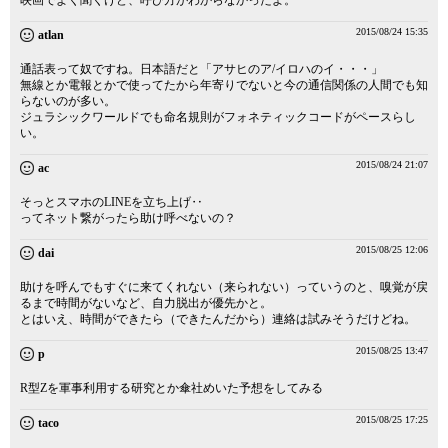
映画でよく聞くけど、呼び方がわからなかったよ。
2015/08/24 15:35
atlan
通話表って奴ですね。日本語だと「アサヒのア/イロハのイ・・・」
無線とか電報とかで使ってたから年寄りでないと今の通信関係の人間でも知
らないのが多い。
ジュラシックワールドでも命名規則がフォネティックコードがペースらし
い。
2015/08/24 21:07
ac
そっとスマホのLINEを立ち上げ‥
ってネット繋がったら助け呼べないの？
2015/08/25 12:06
dai
助けを呼んでもすぐに来てくれない（来られない）っていうのと、嗅覚が戻
るまで時間がないなど、自力脱出が優先かと。
とはいえ、時間ができたら（できたんだから）連絡は試みそうだけどね。
2015/08/25 13:47
p
R型Zを軍事利用する研究とか傘社めいた予想をしてみる
2015/08/25 17:25
taco