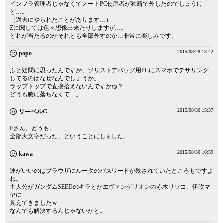
インフラ管理者じゃなくてノートPC使用者が独断で外したのでしょうけ
ど…。
（過去にやられたことがあります…）
Zに関しては色々想像出来たりしますが…。
どれが当たるのかそれとも全部外すのか…非常に楽しみです。
2015/08/28 13:42
popo
ふと疑問に思ったんですが、ソリストデバッグ用PCにスマホでテザリング
してるのはなぜなんでしょうか。
ラップトップで直接拾えないんですかね？
どうも腑に落ちなくて…。
2015/08/30 15:37
リーベルG
Fさん、どうも。
全部大文字だった、ということにしました。
2015/08/30 16:59
kawa
運がいいのはブラウザにルータのパスワードが残されていたところもですよ
ね。
主人公がガンダムSEEDのキラとかエヴァンゲリオンの赤木リツコ、伊吹マ
ヤに
見えてきましたｗ
なんでも解決するんじゃないかと。