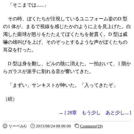
「そこまでは......」
その時、ぼくたちが注視しているユニフォーム姿のD 型
の1 体が、まるで視線を感じたかのように上を見上げた。白
濁した眼球が怒りをたたえてぼくたちを射貫く。D 型は威
嚇の雄叫びを上げ、そのぞっとするような声がぼくたちの
耳朶を打った。
D 型は身を翻し、ビルの陰に消えた。一拍おいて、1 階か
らガラスが派手に割れる音が響いてきた。
「まずい」サンキストが呻いた。「入ってきたぞ」
（続）
→ [ 28章 もう少し あと少し... ]
リーベルG
2015/08/24 08:00:00
Comment(19)