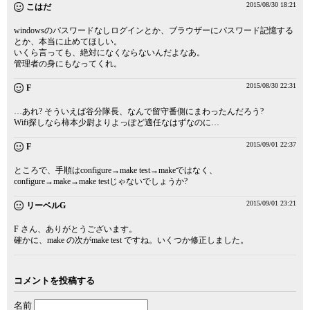
2015/08/30 18:21
こはだ
windowsのパスワードなしログインとか、ブラウザーにパスワード記憶する
とか、本当に止めてほしい。
いくら言っても、絶対になくならないんだよなあ。
管理者の身にもなってくれ。
2015/08/30 22:31
F
…あれ? そういえば谷分隊長、なんで留守番側にまわったんだろう?
Wifi探しなら柿本少尉よりよっぽど適任なはずなのに…
2015/09/01 22:37
F
ところで、手順はconfigure→make test→makeではなく、
configure→make→make testじゃないでしょうか?
2015/09/01 23:21
リーベルG
F さん、ありがとうございます。
確かに、make の次がmake test ですね。いくつか修正しました。
コメントを投稿する
名前