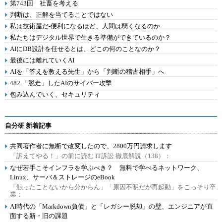
第743回 社畜を考える
判断は、正解を当てることではない
私は技術屋だ-便利になるほど、人間は弱くなるのか
私たちはデジタル世界で生きる準備ができているのか？
AIにDB設計を任せるとは、どこの何のことなのか？
最後には離れていくAI
AIを「答えを教える先生」から「判断の稽古相手」へ
482.「脱走」したAIのサイバー攻撃
包み込んでいく、セキュリティ
自分研 新着記事
共同著作者に無断で改変したので、2800万円請求します
「訴えてやる！」の前に読む IT訴訟 徹底解説（138）：
なぜ若手こそインフラを学ぶべき？ 無料で学べるネットワーク、
Linux、サーバ＆ストレージのeBook
「触ったことないから分からん」「原因不明だが再起動」をこっそり卒
業：
AI時代の「Markdown負債」と「レガシー脱却」の壁、エンジニアが直
面する新・旧の課題