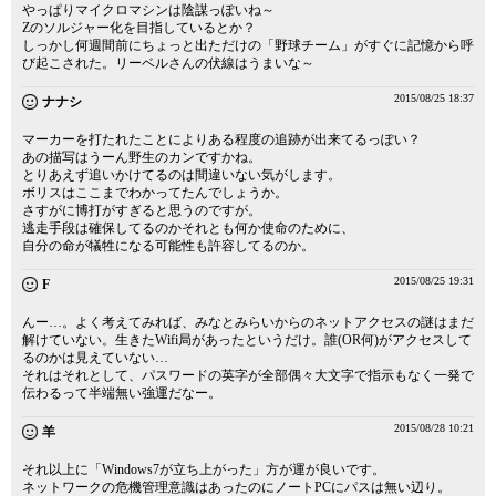
やっぱりマイクロマシンは陰謀っぽいね～
Zのソルジャー化を目指しているとか？
しっかし何週間前にちょっと出ただけの「野球チーム」がすぐに記憶から呼
び起こされた。リーベルさんの伏線はうまいな～
2015/08/25 18:37
ナナシ
マーカーを打たれたことによりある程度の追跡が出来てるっぽい？
あの描写はうーん野生のカンですかね。
とりあえず追いかけてるのは間違いない気がします。
ボリスはここまでわかってたんでしょうか。
さすがに博打がすぎると思うのですが。
逃走手段は確保してるのかそれとも何か使命のために、
自分の命が犠牲になる可能性も許容してるのか。
2015/08/25 19:31
F
んー…。よく考えてみれば、みなとみらいからのネットアクセスの謎はまだ
解けていない。生きたWifi局があったというだけ。誰(OR何)がアクセスして
るのかは見えていない…
それはそれとして、パスワードの英字が全部偶々大文字で指示もなく一発で
伝わるって半端無い強運だなー。
2015/08/28 10:21
羊
それ以上に「Windows7が立ち上がった」方が運が良いです。
ネットワークの危機管理意識はあったのにノートPCにパスは無い辺り。