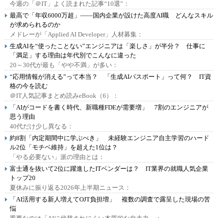
今週の「＠IT」よく読まれた記事“10選”：
最高で「年収6000万超」――国内企業が設けた高度AI職 どんなスキル
が求められるのか
メドレーが「Applied AI Developer」人材募集：
生成AIを“使ったことない”エンジニアは「楽しさ」が半分？ 仕事に
「満足」する理由は年代別でこんなに違った
20～30代が最も「やや不満」が多い：
“応用情報が消える”って本当？ 「生成AIパスポート」って何？ IT資
格の今を読む
＠IT人気記事まとめ読みeBook（6）：
「AIがコードを書く時代、新職種FDEが需要増」 7割のエンジニアが
思う理由
40代だけ少し異なる：
約8割「内定期間中に学ぶべき」 未経験エンジニア自主学習のハード
ル2位「モチベ維持」を超えた1位は？
「やる必要ない」派の理由とは：
富士通を抜いて2位に躍進したITベンダーは？ IT業界の就職人気企業
トップ20
夏休みに振り返る2026年上半期ニュース：
「AI活用する新人増えてOJT負担増」 複数の調査で露呈した現場の苦
悩