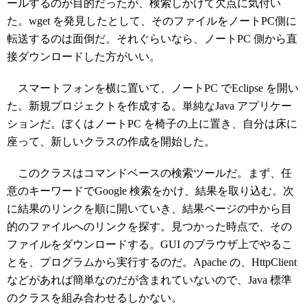
ールするのが目的だったが、検索しかけて欠点に気付い
た。wget を発見したとして、そのファイルをノートPC側に
転送するのは面倒だ。それぐらいなら、ノートPC 側から直
接ダウンロードした方がいい。
スマートフォンを横に置いて、ノートPC でEclipse を開い
た。新規プロジェクトを作成する。単純なJava アプリケー
ションだ。ぼくはノートPC を椅子の上に置き、自分は床に
座って、新しいクラスの作成を開始した。
このクラスはコマンドベースの検索ツールだ。まず、任
意のキーワードでGoogle 検索をかけ、結果を取り込む。次
に結果のリンクを順に開いていき、結果ページの中から目
的のファイルへのリンクを探す。見つかった時点で、その
ファイルをダウンロードする。GUI のブラウザ上でやるこ
とを、プログラムから実行するのだ。Apache の、HttpClient
などがあれば簡単なのだが含まれていないので、Java 標準
のクラスを組み合わせるしかない。