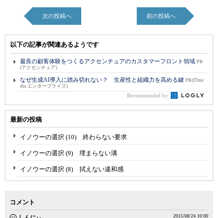
次の投稿へ
前の投稿へ
以下の記事が関連あるようです
最良の顧客体験をつくるアクセンチュアのカスタマーフロント領域
PR
(アクセンチュア)
なぜ生成AI導入に踏み切れない？ 生産性と組織力を高める鍵
PR(ITme
dia エンタープライズ)
Recommended by
最新の投稿
イノウーの選択 (10) 終わらない要求
イノウーの選択 (9) 埋まらない溝
イノウーの選択 (8) 拭えない違和感
コメント
2015/08/24 10:00
しんにぃ