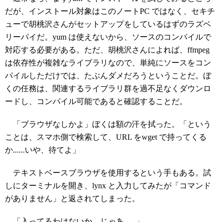
だが、インストール対象はこのノートPC ではなく、セキチ
ューで胡桃沢さんがセットアップをしているはずのラズベ
リーパイだ。yum は使えないから、ソースのコンパイルで
対応する必要がある。ただ、胡桃沢さんによれば、ffmpeg
は依存性が複雑なライブラリなので、単純にソースをコン
パイルしただけでは、たぶんダメだろうということだ。ぼ
くの任務は、関連するライブラリ群を過不足なくダウンロ
ードし、コンパイル可能であると確認することだ。
「ブラウザなしかよ」ぼくは額の汗を拭った。「という
ことは、スマホ側で検索して、URL をwget で持ってくる
か......いや、待てよ」
テキストベースブラウザを使用するという手もある。試
しにターミナルを開き、lynx と入力してみたが「コマンド
がありません」と返されてしまった。
「入ってるわけないか。じゃあ......」