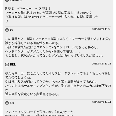
R 型Ｚ +マーカー ＝ D 型Ｚ？
マーカーを撃ち込まれるのが原因でＤ型に変異してるのかな？
Ｒ型はＤ型に噛みつかれるとマーカーが注入されてＤ型に変異した
り・・・・
2015/08/24 11:31
わ
この展開だと、R型＋マーカー＝D型じゃなくてマーカーを撃ち込まれたZを
誰かが操作している可能性が高いかも。
17話に実験段階だけどコマンドでZをコントロールできるとあるし。
ヘッドハンターがダメだったからZを使って暗殺。。。
となると、状況が分かってないとダメだからやっぱりボリスが怪しい。
2015/08/24 13:24
BEL
やたらマーカーにこだわってたボリスは、タブレットでちょくちょく何をし
てたのでしょうね。
やはりボリスが何かしてたのか、あっと驚く展開がまってるのか。
ハウンドはホールディングスというが、別で出てきたメカニカルは傘下なの
か。
近未来的な設定という共通点はあるし。
2015/08/24 14:44
bot
フォネティックコードと言うのか。知らなかった。