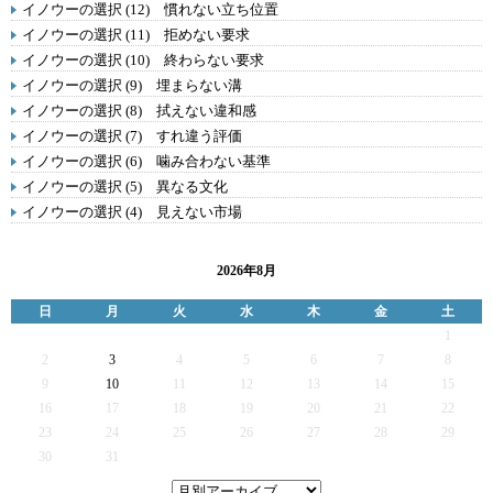
イノウーの選択 (12) 慣れない立ち位置
イノウーの選択 (11) 拒めない要求
イノウーの選択 (10) 終わらない要求
イノウーの選択 (9) 埋まらない溝
イノウーの選択 (8) 拭えない違和感
イノウーの選択 (7) すれ違う評価
イノウーの選択 (6) 噛み合わない基準
イノウーの選択 (5) 異なる文化
イノウーの選択 (4) 見えない市場
2026年8月
日
月
火
水
木
金
土
1
2
3
4
5
6
7
8
9
10
11
12
13
14
15
16
17
18
19
20
21
22
23
24
25
26
27
28
29
30
31