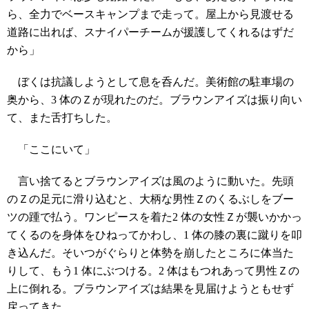
ら、全力でベースキャンプまで走って。屋上から見渡せる
道路に出れば、スナイパーチームが援護してくれるはずだ
から」
ぼくは抗議しようとして息を呑んだ。美術館の駐車場の
奥から、3 体のＺが現れたのだ。ブラウンアイズは振り向い
て、また舌打ちした。
「ここにいて」
言い捨てるとブラウンアイズは風のように動いた。先頭
のＺの足元に滑り込むと、大柄な男性Ｚのくるぶしをブー
ツの踵で払う。ワンピースを着た2 体の女性Ｚが襲いかかっ
てくるのを身体をひねってかわし、1 体の膝の裏に蹴りを叩
き込んだ。そいつがぐらりと体勢を崩したところに体当た
りして、もう1 体にぶつける。2 体はもつれあって男性Ｚの
上に倒れる。ブラウンアイズは結果を見届けようともせず
戻ってきた。