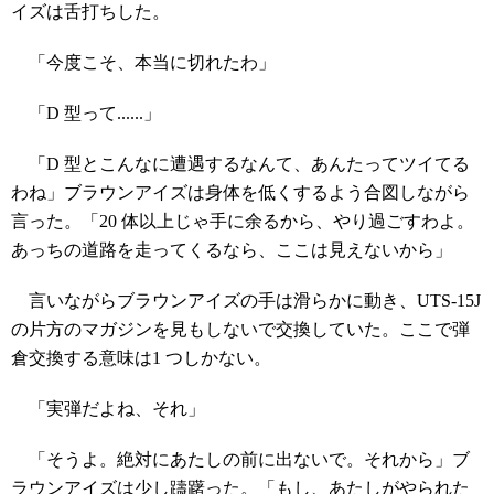
イズは舌打ちした。
「今度こそ、本当に切れたわ」
「D 型って......」
「D 型とこんなに遭遇するなんて、あんたってツイてる
わね」ブラウンアイズは身体を低くするよう合図しながら
言った。「20 体以上じゃ手に余るから、やり過ごすわよ。
あっちの道路を走ってくるなら、ここは見えないから」
言いながらブラウンアイズの手は滑らかに動き、UTS-15J
の片方のマガジンを見もしないで交換していた。ここで弾
倉交換する意味は1 つしかない。
「実弾だよね、それ」
「そうよ。絶対にあたしの前に出ないで。それから」ブ
ラウンアイズは少し躊躇った。「もし、あたしがやられた