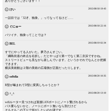
ありがとうございます！！
2015/08/18 19:43
けい
一話目では「32才、独身。」ってなってるけど……
2015/08/18 22:16
ぐにゅー
バツイチ、独身ってことでは？
2015/08/19 02:34
BEL
すでにやってる人がいた。夢乃さんすごい。
「綱島街道の終点を右折し」だとやっぱり第一でなく第二京浜ですかね。
ストリートビューも見ながら楽しんでいます。というかそれでなんとか把握
できます。
横浜美術館は２階の美術の広場側が正面だったりします。
2015/08/20 10:35
softdia
R型が噛まれてD型に変異しちゃうとか？
2015/08/20 13:10
^_^
wifiルーター見つければ直接LANポートにノート繋げれるから
パス要らないかと、ノートにポート無いなら別だけど
そもそもこの下りで何がしたいのか謎です。