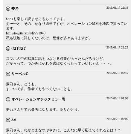
2015/08/17 22:19
夢乃
いつも楽しく読ませてもらってます。
え〜〜と、その、かなり適当ですが、オペレーションMMを地図で追ってい
ます。
http://togetter.com/li/791940
私も現地に詳しくないので、想像が多々ありますが。
2015/08/17 22:22
ほげほげ
スマホの中の写真に話をつなげる必要があったんだろうけど、
だからって、つかみにそれを選ばなくったっていいじゃん・・・。
2015/08/18 00:15
リーベルG
夢乃さん、どうも。
すごいです。作者でもやってないことを。
2015/08/18 01:00
オペレーションマジックミラー号
夢乃さんとても参考になります。ありがとう。
2015/08/18 09:06
dai
夢乃さん、わがままなつぶやきに、こんなに早く応えてくれるとは！？