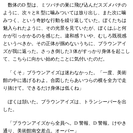
数体のD 型は、ミツバチの巣に飛び込んだスズメバチの
ように、次々とR 型に噛みついては放り出し、また次に噛
みつく、という奇妙な行動を繰り返していた。ぼくたちは
魅入られたように、その光景を見ていたが、ぼくはふと何
かが引っかかるのを感じた。違和感？いや、むしろ既視感
というべきか。その正体が掴めないうちに、ブラウンアイ
ズが我に返った。さっき倒した3 体がすっかり身体を起こし
て、こちらに向かい始めたことに気付いたのだ。
「くそ」ブラウンアイズは迷わなかった。「一度、美術
館の中に逃げるわよ。合図したらあいつらの横を全力で走
り抜けて。できるだけ身体は低くね」
ぼくは頷いた。ブラウンアイズは、トランシーバーを出
した。
「ブラウンアイズから全員へ。D 警報、D 警報。けやき
通り、美術館南交差点。オーバー」