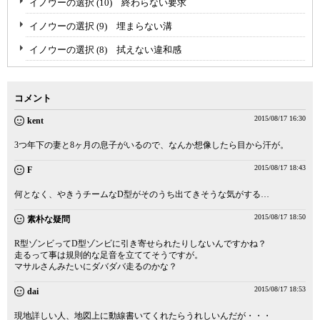
イノウーの選択 (10) 終わらない要求
イノウーの選択 (9) 埋まらない溝
イノウーの選択 (8) 拭えない違和感
コメント
2015/08/17 16:30
kent
3つ年下の妻と8ヶ月の息子がいるので、なんか想像したら目から汗が。
2015/08/17 18:43
F
何となく、やきうチームなD型がそのうち出てきそうな気がする…
2015/08/17 18:50
素朴な疑問
R型ゾンビってD型ゾンビに引き寄せられたりしないんですかね？
走るって事は規則的な足音を立ててそうですが。
マサルさんみたいにダバダバ走るのかな？
2015/08/17 18:53
dai
現地詳しい人、地図上に動線書いてくれたらうれしいんだが・・・