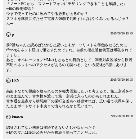
『ノートPC から、スマートフォンにテザリングできることを確認した』
wifiの稼働確認？
今まで使ってたのに改めてやる必要があるのか？
スマホを隊員に持たせて電波の強弱で判断すればはやくみつかるんじゃ？
んー
2015/08/20 15:49
p
前2話ちゃんと読めば分かると思いますが、ソリストを稼働させるために
ffmpegをネット経由で落とすためですね。自前の衛星通信装置は爆破されて
ますし。
あと、オペレーションMMのもともとの目的として、調査対象区域から原因
不明のネットへのアクセスがあるので調べる、という記述が3話にありま
す。
2015/08/20 16:05
LEN
高架下などで視線を遮られるのを極力回避したいと考えると、第二京浜をそ
のまま進んで、青木橋を渡って第一京浜に入ったのかもしれません。
青木通交差点から横羽線下の栄町交差点へ移動すれば、広い道で視界を保っ
たままポートサイド中央まで出られるかと思います。
2015/08/20 19:00
known
認証されてない機器は接続できないんじやなかった？
例のスマホは認証済みだから接続可能ってことだよね。