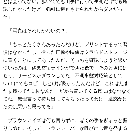
とは会ってない。歩いてでも山手に行って生死だけでも確
認したかったけど、強引に避難させられたからダメだっ
た」
「写真はそれしかないの？」
「もっとたくさんあったんだけど、プリントするって習
慣はなかったし、撮った画像や映像はクラウドストレージ
に置くことにしてあったんだ。そっちを確認しようと思い
ついたのは、鶴見防衛ラインができた後で、そのときには
もう、サービスがダウンしてた。不測事態対応策として、
USB にでもコピーしとけば良かったんだけど。これはたま
たま残ってた1 枚なんだ。だから置いてくる気にはなれなく
てね。無理言って持ち出してもらったってわけ。迷惑かけ
たのは悪いと思ってる」
ブラウンアイズは何も言わずに、ぼくの手をぎゅっと握
りしめた。そして、トランシーバーが呼び出し音を発する