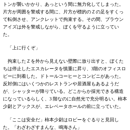
トンが襲いかかり、あっという間に無力化してしまった。
片方が周囲を警戒する間に、片方が標的のＺの足をすくっ
て転倒させ、アンクレットで拘束する。その間、ブラウン
アイズは外を警戒しながら、ぼくを守るように立ってい
た。
「上に行くぞ」
拘束したＺを外から見えない壁際に放り出すと、ぼくた
ちは停止したエスカレータを慎重に昇り、3階のオフィスロ
ビーに到着した。ドトールコーヒーとコンビニがあった。
反対側にはいくつかのレストランや居酒屋もあるようだ
が、シャッターが降りている。どこからか採光できる構造
になっているらしく、3 階なのに自然光で充分明るい。柿本
少尉とアックスが、エレベータホールの前に立っていた。
「ここは安全だ」柿本少尉はロビーをぐるりと見回し
た。「わざわざすまんな、鳴海さん」