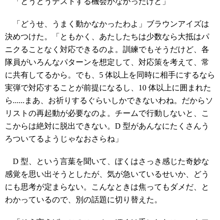
「とうとうテストする機会がなかったけど」
「どうせ、うまく動かなかったわよ」ブラウンアイズは
決めつけた。「ともかく、あたしたちは少数なら大抵はパ
ニクることなく対応できるのよ。訓練でもそうだけど、各
隊員がいろんなパターンを想定して、対応策を考えて、常
に共有してるから。でも、5 体以上を同時に相手にするなら
実弾で対応することが前提になるし、10 体以上に囲まれた
ら......まあ、お祈りするぐらいしかできないわね。だからソ
リストの再起動が必要なのよ。チームで行動しないと、こ
こからは絶対に脱出できない。D 型があんなにたくさんう
ろついてるようじゃなおさらね」
D 型、という言葉を聞いて、ぼくはさっき感じた奇妙な
感覚を思い出そうとしたが、気が急いているせいか、どう
にも思考が定まらない。こんなときは焦ってもダメだ、と
わかっているので、別の話題に切り替えた。