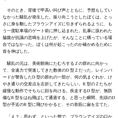
そのとき、背後で甲高い叫び声とともに、予想もしてい
なかった騒乱が発生した。振り向こうとしたぼくは、とっ
さに身を翻したブラウンアイズに引きずられるように、も
う一度駐車場のゲート前に押し込まれた。乱暴に扱われた
脇腹が抗議の悲鳴を上げたが、そんなことに構っている場
合ではなかった。ぼくは何が起こったのか確かめるために
首を伸ばした。
騒乱の元は、美術館南にたむろするＺの群れに向かっ
て、全速力で突進してきた数体のD 型Ｚだった。レインバ
ードが警告したD 型の群れの一部が、何の気まぐれか、け
やき通りの交差点を左折してきたらしい。R 型のＺたちが
緩慢な動作でそちらに顔を向ける。疾走するD 型が、無防
備なR 型をはね飛ばして通過する、と思った瞬間、先頭のD
型が手近のR 型に飛びかかると、その首筋に歯を立てた。
「え？」思わず、といった態で、ブラウンアイズの口か