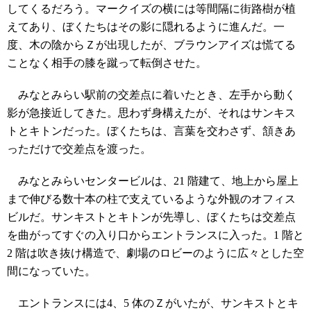
してくるだろう。マークイズの横には等間隔に街路樹が植
えてあり、ぼくたちはその影に隠れるように進んだ。一
度、木の陰からＺが出現したが、ブラウンアイズは慌てる
ことなく相手の膝を蹴って転倒させた。
みなとみらい駅前の交差点に着いたとき、左手から動く
影が急接近してきた。思わず身構えたが、それはサンキス
トとキトンだった。ぼくたちは、言葉を交わさず、頷きあ
っただけで交差点を渡った。
みなとみらいセンタービルは、21 階建て、地上から屋上
まで伸びる数十本の柱で支えているような外観のオフィス
ビルだ。サンキストとキトンが先導し、ぼくたちは交差点
を曲がってすぐの入り口からエントランスに入った。1 階と
2 階は吹き抜け構造で、劇場のロビーのように広々とした空
間になっていた。
エントランスには4、5 体のＺがいたが、サンキストとキ