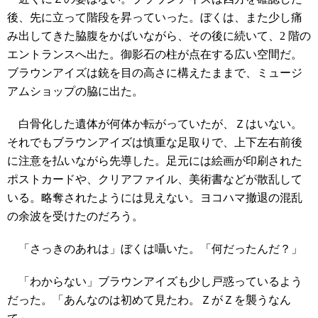
後、先に立って階段を昇っていった。ぼくは、また少し痛
み出してきた脇腹をかばいながら、その後に続いて、2 階の
エントランスへ出た。御影石の柱が点在する広い空間だ。
ブラウンアイズは銃を目の高さに構えたままで、ミュージ
アムショップの脇に出た。
白骨化した遺体が何体か転がっていたが、Ｚはいない。
それでもブラウンアイズは慎重な足取りで、上下左右前後
に注意を払いながら先導した。足元には絵画が印刷された
ポストカードや、クリアファイル、美術書などが散乱して
いる。略奪されたようには見えない。ヨコハマ撤退の混乱
の余波を受けたのだろう。
「さっきのあれは」ぼくは囁いた。「何だったんだ？」
「わからない」ブラウンアイズも少し戸惑っているよう
だった。「あんなのは初めて見たわ。ＺがＺを襲うなん