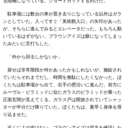
る陸橋になっている。ショートカットするわけだ。
駐車場には数台の車が置き去りになっている以外はガラ
ンとしていた。入ってすぐ「美術館入口」の矢印があった
が、そちらに進んでみるとエレベータだった。もちろん動
いているはずがない。ブラウンアイズは癖になってしまっ
たみたいに舌打ちした。
「外から回るしかないか」
探せば非常階段か何かあったかもしれないが、施錠され
ていたらそれまでだし、時間を無駄にしたくなかった。ぼ
くたちは駐車場から出て、右手の壁沿いに進んだ。前方に
ルーヴル・ピラミッドに似たガラスのピラミッドが乗った
正面玄関が見えてくる。ガラス戸は開放されていてシャッ
ターが半分だけ降りていた。ぼくたちは、素早く身体を滑
り込ませた。
近くにＺの姿はない。ブラウンアイズは四方を確認した