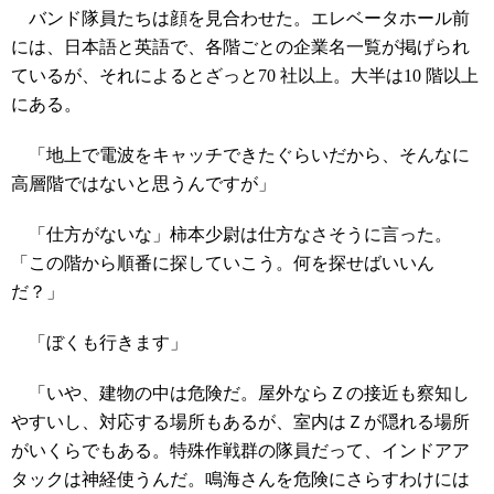
バンド隊員たちは顔を見合わせた。エレベータホール前
には、日本語と英語で、各階ごとの企業名一覧が掲げられ
ているが、それによるとざっと70 社以上。大半は10 階以上
にある。
「地上で電波をキャッチできたぐらいだから、そんなに
高層階ではないと思うんですが」
「仕方がないな」柿本少尉は仕方なさそうに言った。
「この階から順番に探していこう。何を探せばいいん
だ？」
「ぼくも行きます」
「いや、建物の中は危険だ。屋外ならＺの接近も察知し
やすいし、対応する場所もあるが、室内はＺが隠れる場所
がいくらでもある。特殊作戦群の隊員だって、インドアア
タックは神経使うんだ。鳴海さんを危険にさらすわけには