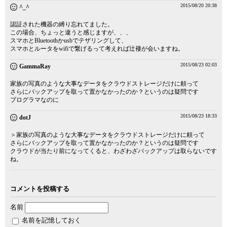
2015/08/20 20:38
^_^
認証された機器の縛り忘れてました。
この場合、ちょっと違うと感じますが、、、
スマホとBluetoothかusbでテザリングして、
スマホとルータをwifiで繋げるって考えれば辻褄が会いますね。
2015/08/23 02:03
GammaRay
家族の写真のような大事なデータをクラウドストレージだけに頼って
さらにバックアップを取って置かなかったのか？というのは疑問です
プログラマなのに
2015/08/23 18:33
dotJ
＞家族の写真のような大事なデータをクラウドストレージだけに頼って
さらにバックアップを取って置かなかったのか？というのは疑問です
クラウドが当たり前になってくると、わざわざバックアップは取らないです
ね。
コメントを投稿する
名前
名前を記憶しておく