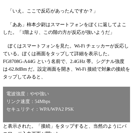
「いえ。ここで反応があったんですか？」
「ああ」柿本少尉はスマートフォンをぼくに返してよこ
した。「1階より、この階の方が反応が強いようだ」
ぼくはスマートフォンを見た。Wi-Fi チェッカーが反応し
ている。ぼくは画面をタップして詳細を表示した。
FG8708G-A44G という名前で、2.4GHz 帯。シグナル強度
は-62.8dBm だ。設定画面を開き、Wi-Fi 接続で対象の接続を
タップしてみると、
電波強度：やや強い
リンク速度：54Mbps
セキュリティ：WPA/WPA2 PSK
と表示された。「接続」をタップすると、当然のようにパ