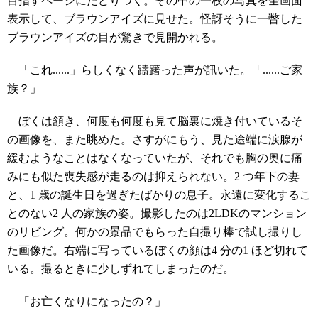
目指すページにたどりつく。その中の一枚の写真を全画面
表示して、ブラウンアイズに見せた。怪訝そうに一瞥した
ブラウンアイズの目が驚きで見開かれる。
「これ......」らしくなく躊躇った声が訊いた。「......ご家
族？」
ぼくは頷き、何度も何度も見て脳裏に焼き付いているそ
の画像を、また眺めた。さすがにもう、見た途端に涙腺が
緩むようなことはなくなっていたが、それでも胸の奥に痛
みにも似た喪失感が走るのは抑えられない。2 つ年下の妻
と、1 歳の誕生日を過ぎたばかりの息子。永遠に変化するこ
とのない2 人の家族の姿。撮影したのは2LDKのマンション
のリビング。何かの景品でもらった自撮り棒で試し撮りし
た画像だ。右端に写っているぼくの顔は4 分の1 ほど切れて
いる。撮るときに少しずれてしまったのだ。
「お亡くなりになったの？」