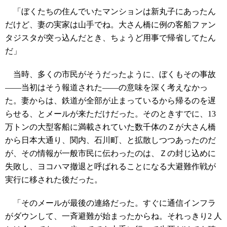
「ぼくたちの住んでいたマンションは新丸子にあったん
だけど、妻の実家は山手でね。大さん橋に例の客船ファン
タジスタが突っ込んだとき、ちょうど用事で帰省してたん
だ」
当時、多くの市民がそうだったように、ぼくもその事故
――当初はそう報道された――の意味を深く考えなかっ
た。妻からは、鉄道が全部が止まっているから帰るのを遅
らせる、とメールが来ただけだった。そのときすでに、13
万トンの大型客船に満載されていた数千体のＺが大さん橋
から日本大通り、関内、石川町、と拡散しつつあったのだ
が、その情報が一般市民に伝わったのは、Ｚの封じ込めに
失敗し、ヨコハマ撤退と呼ばれることになる大避難作戦が
実行に移された後だった。
「そのメールが最後の連絡だった。すぐに通信インフラ
がダウンして、一斉避難が始まったからね。それっきり2 人