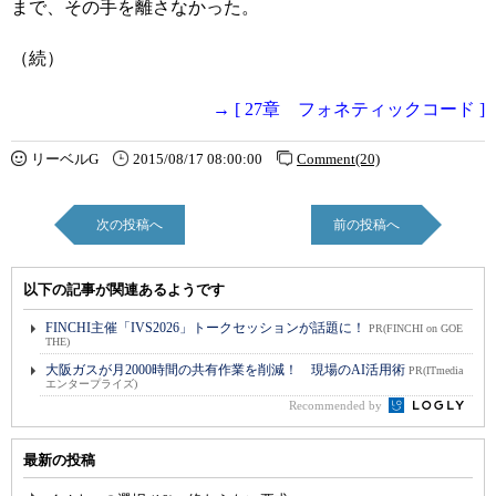
まで、その手を離さなかった。
（続）
→ [ 27章 フォネティックコード ]
リーベルG
2015/08/17 08:00:00
Comment(20)
次の投稿へ
前の投稿へ
以下の記事が関連あるようです
FINCHI主催「IVS2026」トークセッションが話題に！
PR(FINCHI on GOE
THE)
大阪ガスが月2000時間の共有作業を削減！ 現場のAI活用術
PR(ITmedia
エンタープライズ)
Recommended by
最新の投稿