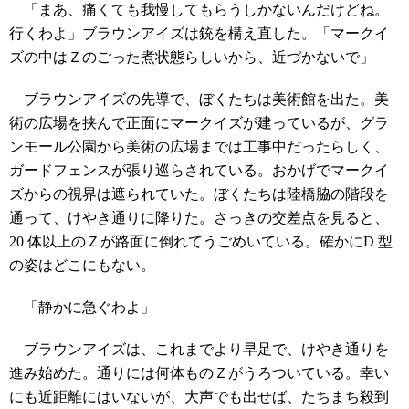
「まあ、痛くても我慢してもらうしかないんだけどね。
行くわよ」ブラウンアイズは銃を構え直した。「マークイ
ズの中はＺのごった煮状態らしいから、近づかないで」
ブラウンアイズの先導で、ぼくたちは美術館を出た。美
術の広場を挟んで正面にマークイズが建っているが、グラ
ンモール公園から美術の広場までは工事中だったらしく、
ガードフェンスが張り巡らされている。おかげでマークイ
ズからの視界は遮られていた。ぼくたちは陸橋脇の階段を
通って、けやき通りに降りた。さっきの交差点を見ると、
20 体以上のＺが路面に倒れてうごめいている。確かにD 型
の姿はどこにもない。
「静かに急ぐわよ」
ブラウンアイズは、これまでより早足で、けやき通りを
進み始めた。通りには何体ものＺがうろついている。幸い
にも近距離にはいないが、大声でも出せば、たちまち殺到