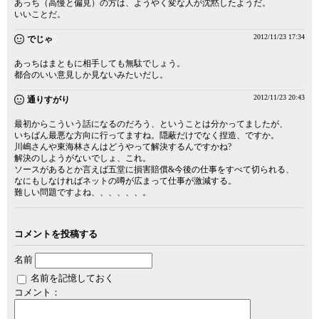
あっち（高慢と偏見）の方は、ようやく変な人が沈黙したようだ。
いいことだ。
2012/11/23 17:34
でじゃ
あっちはまともに相手しても無駄でしょう。
都合のいい意見しか見ないみたいだし。
2012/11/23 20:43
通りすがり
最初からこういう話になるのだろう、ということは分かってましたが、
いちばん最悪な方向に行ってますね。隠蔽だけでなく捏造、ですか。
川嶋さんや東海林さんはどうやって解決するんですかね?
解決のしようがないでしょ、これ。
ソースがあるとか言えば五堂に損害賠償&今後の仕事をすべて切られる、
なにもしなければネットの噂が広まって仕事が激減する。
難しい問題ですよね、、、、、、。
コメントを投稿する
名前
名前を記憶しておく
コメント：