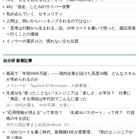
482.「脱走」したAIのサイバー攻撃
包み込んでいく、セキュリティ
人間は、弱いからハッキングされるのではない
「思考は行動から生まれる」説。20年コードを書いて悟った、建設現場
へ行くことの価値
イノウーの選択 (12) 慣れない立ち位置
自分研 新着記事
最高で「年収6000万超」――国内企業が設けた高度AI職 どんなスキル
が求められるのか
メドレーが「Applied AI Developer」人材募集：
生成AIを“使ったことない”エンジニアは「楽しさ」が半分？ 仕事に
「満足」する理由は年代別でこんなに違った
20～30代が最も「やや不満」が多い：
“応用情報が消える”って本当？ 「生成AIパスポート」って何？ IT資
格の今を読む
＠IT人気記事まとめ読みeBook（6）：
「AIがコードを書く時代、新職種FDEが需要増」 7割のエンジニアが
思う理由