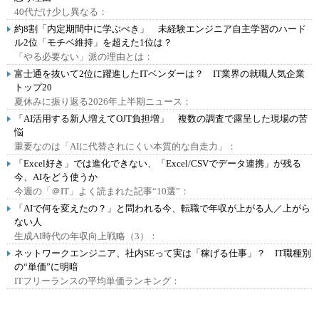
40代だけ少し異なる：
約8割「内定期間中に学ぶべき」 未経験エンジニア自主学習のハード
ル2位「モチベ維持」を超えた1位は？
「やる必要ない」派の理由とは：
富士通を抜いて2位に躍進したITベンダーは？ IT業界の就職人気企業
トップ20
夏休みに振り返る2026年上半期ニュース：
「AI活用する新人増えてOJT負担増」 複数の調査で露呈した現場の苦
悩
重要なのは「AIに代替されにくい本質的な自走力」：
「Excel好き」では進化できない、「Excel/CSVでデータ連携」が残る
今、AIをどう使うか
今週の「＠IT」よく読まれた記事“10選”：
「AIで何を変えたの？」と問われる今、転職で年収が上がる人／上がら
ない人
生成AI時代の年収向上戦略（3）：
ネットワークエンジニア、社内SEって実は「稼げる仕事」？ IT職種別
の“単価”に明暗
ITフリーランスの平均単価ランキング：