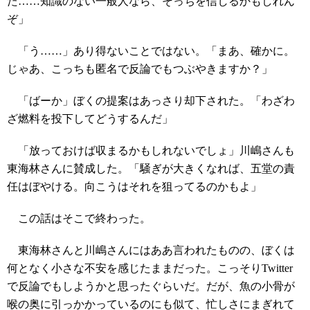
た……知識のない一般人なら、そっちを信じるかもしれん
ぞ」
「う……」あり得ないことではない。「まあ、確かに。
じゃあ、こっちも匿名で反論でもつぶやきますか？」
「ばーか」ぼくの提案はあっさり却下された。「わざわ
ざ燃料を投下してどうするんだ」
「放っておけば収まるかもしれないでしょ」川嶋さんも
東海林さんに賛成した。「騒ぎが大きくなれば、五堂の責
任はぼやける。向こうはそれを狙ってるのかもよ」
この話はそこで終わった。
東海林さんと川嶋さんにはああ言われたものの、ぼくは
何となく小さな不安を感じたままだった。こっそりTwitter
で反論でもしようかと思ったぐらいだ。だが、魚の小骨が
喉の奥に引っかかっているのにも似て、忙しさにまぎれて