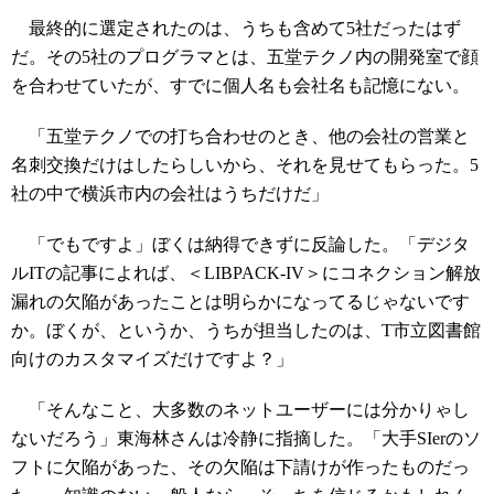
最終的に選定されたのは、うちも含めて5社だったはず
だ。その5社のプログラマとは、五堂テクノ内の開発室で顔
を合わせていたが、すでに個人名も会社名も記憶にない。
「五堂テクノでの打ち合わせのとき、他の会社の営業と
名刺交換だけはしたらしいから、それを見せてもらった。5
社の中で横浜市内の会社はうちだけだ」
「でもですよ」ぼくは納得できずに反論した。「デジタ
ルITの記事によれば、＜LIBPACK-IV＞にコネクション解放
漏れの欠陥があったことは明らかになってるじゃないです
か。ぼくが、というか、うちが担当したのは、T市立図書館
向けのカスタマイズだけですよ？」
「そんなこと、大多数のネットユーザーには分かりゃし
ないだろう」東海林さんは冷静に指摘した。「大手SIerのソ
フトに欠陥があった、その欠陥は下請けが作ったものだっ