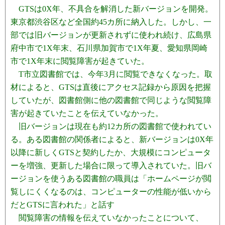
GTSは0X年、不具合を解消した新バージョンを開発。
東京都渋谷区など全国約45カ所に納入した。しかし、一
部では旧バージョンが更新されずに使われ続け、広島県
府中市で1X年末、石川県加賀市で1X年夏、愛知県岡崎
市で1X年末に閲覧障害が起きていた。
T市立図書館では、今年3月に閲覧できなくなった。取
材によると、GTSは直後にアクセス記録から原因を把握
していたが、図書館側に他の図書館で同じような閲覧障
害が起きていたことを伝えていなかった。
旧バージョンは現在も約12カ所の図書館で使われてい
る。ある図書館の関係者によると、新バージョンは0X年
以降に新しくGTSと契約したか、大規模にコンピュータ
ーを増強、更新した場合に限って導入されていた。旧バ
ージョンを使うある図書館の職員は「ホームページが閲
覧しにくくなるのは、コンピューターの性能が低いから
だとGTSに言われた」と話す
閲覧障害の情報を伝えていなかったことについて、