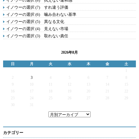
イノウーの選択 (8) 拭えない違和感
イノウーの選択 (7) すれ違う評価
イノウーの選択 (6) 噛み合わない基準
イノウーの選択 (5) 異なる文化
イノウーの選択 (4) 見えない市場
イノウーの選択 (3) 取れない責任
2026年8月
日
月
火
水
木
金
土
1
2
3
4
5
6
7
8
9
10
11
12
13
14
15
16
17
18
19
20
21
22
23
24
25
26
27
28
29
30
31
カテゴリー