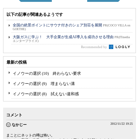
以下の記事が関連あるようです
全国の絶景ポイントにサウナ付きのシェア別荘を展開
PR(COCO VILLA on
GOETHE)
大阪ガスに学ぶ！ 大手企業が生成AI導入を成功させる理由
PR(ITmedia
エンタープライズ)
Recommended by
最新の投稿
イノウーの選択 (10) 終わらない要求
イノウーの選択 (9) 埋まらない溝
イノウーの選択 (8) 拭えない違和感
コメント
2012/11/22 19:25
なかじー
まことにネットの噂は怖い。