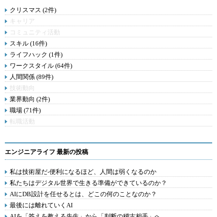
クリスマス (2件)
キャリア
コミュニティ活動
スキル (16件)
ライフハック (1件)
ワークスタイル (64件)
人間関係 (89件)
技術動向
業界動向 (2件)
職場 (71件)
転職活動
エンジニアライフ 最新の投稿
私は技術屋だ-便利になるほど、人間は弱くなるのか
私たちはデジタル世界で生きる準備ができているのか？
AIにDB設計を任せるとは、どこの何のことなのか？
最後には離れていくAI
AIを「答えを教える先生」から「判断の稽古相手」へ