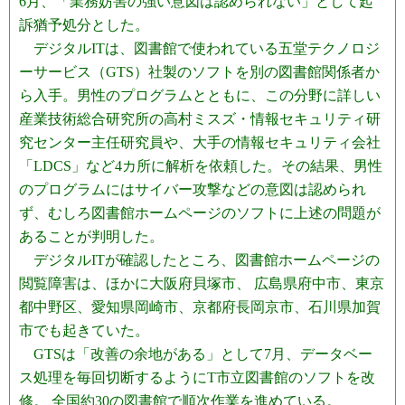
6月、「業務妨害の強い意図は認められない」として起
訴猶予処分とした。
デジタルITは、図書館で使われている五堂テクノロジ
ーサービス（GTS）社製のソフトを別の図書館関係者か
ら入手。男性のプログラムとともに、この分野に詳しい
産業技術総合研究所の高村ミスズ・情報セキュリティ研
究センター主任研究員や、大手の情報セキュリティ会社
「LDCS」など4カ所に解析を依頼した。その結果、男性
のプログラムにはサイバー攻撃などの意図は認められ
ず、むしろ図書館ホームページのソフトに上述の問題が
あることが判明した。
デジタルITが確認したところ、図書館ホームページの
閲覧障害は、ほかに大阪府貝塚市、 広島県府中市、東京
都中野区、愛知県岡崎市、京都府長岡京市、石川県加賀
市でも起きていた。
GTSは「改善の余地がある」として7月、データベー
ス処理を毎回切断するようにT市立図書館のソフトを改
修。 全国約30の図書館で順次作業を進めている。