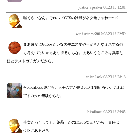
justice_speaker
08/23 16:12:01
嘘くさいなあ。それってGTSの社員がネタ元じゃねーの？
winbusiness2010
08/23 16:22:59
まあ確かにGTSみたいな大手エス愛やーがそんなミスするの
も考えづらいからあり得るかもな。ああいうところは異常な
ほどテストガチガチだから。
onionLock
08/23 16:28:18
@onionLock 逆だろ。大手の方が使えねえ野郎が多い。これは
ITドカタの経験からな。
hiraikazu
08/23 16:36:05
事実だったしても、納品したのはGTSなんだから、責任は
GTSにあるだろ