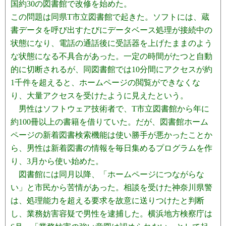
国約30の図書館で改修を始めた。
この問題は同県T市立図書館で起きた。ソフトには、蔵
書データを呼び出すたびにデータベース処理が接続中の
状態になり、電話の通話後に受話器を上げたままのよう
な状態になる不具合があった。一定の時間がたつと自動
的に切断されるが、同図書館では10分間にアクセスが約
1千件を超えると、ホームページの閲覧ができなくな
り、大量アクセスを受けたように見えたという。
男性はソフトウェア技術者で、T市立図書館から年に
約100冊以上の書籍を借りていた。だが、図書館ホーム
ページの新着図書検索機能は使い勝手が悪かったことか
ら、男性は新着図書の情報を毎日集めるプログラムを作
り、3月から使い始めた。
図書館には同月以降、「ホームページにつながらな
い」と市民から苦情があった。相談を受けた神奈川県警
は、処理能力を超える要求を故意に送りつけたと判断
し、業務妨害容疑で男性を逮捕した。横浜地方検察庁は