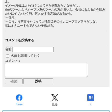
よ。
イメージ的にはバイオ3に出てきた病院みたいな物だよ。
sierのツールよりオープン系のツールの方が良いよ。会社にもよるが今回み
たいにイザという時、何とかする方法があるから。
>>寺尾
>>こういう事言うやつって大抵自己満のオナニープログラマだよな。
君はオナニーすらできない子供だろ。
コメントを投稿する
名前
名前を記憶しておく
コメント：
Share
2
見る