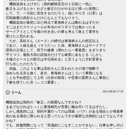
機能追加を上げずに（契約解除宣言の１日前に一気に
修正を上げるとか）わざと修正だけがやまほど残った状態に
して、で、一方的に宣告するのだろう。他にやり方（口実）は
百戦錬磨の高杉さんだけになんとでもなりそう。
機能追加が最初に出た時点で東海林さんは断れるはずだが、
そこはまだスケジュールが本当のギリギリでは無かった＆
サードアイとして今後の付き合いの事も考えて敢えて要求を
受けたと思われる。
だが、高杉さん（エース）の締付は東海林さんの想定以上
であり、１線を超え（そうだっ）た為、東海林さんはサードアイ
課長の立場として、部下の健康（壊れたら一番最悪）をぎりぎり
守りつつ、最低今回の請負分だけでも確実に金をとる（しかし
今後のエースとの取引は半分諦める）と言うように方針変更を
打ち出したのだろう。
勿論、このような事は高杉さんに言われたその場で独断で
決められる筈も無く、多分、東海林さんはこういう事態になる
ことを予め想定して上司（社長や部長）や営業の黒野さんに事前に
了解を得ていた筈（←ココ重要）。
2011/08/30 17:33
うーん
機能追加は契約の「修正」の範囲なんですかね？
まあでなければとっくに東海林氏が営業に噛み付いてるはずだし。
しかし感覚的には、契約不履行ってのは瑕疵（バグ）がある場合とか帰責事
由がある場合に限られると思ってたんですが厳密な法律的にはどうなんです
かね？
でも、終盤間際になって「常識的にこなすことができない」仕事を押し付け