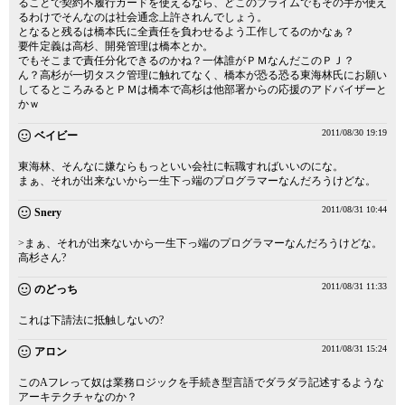
ることで契約不履行カードを使えるなら、どこのプライムでもその手が使え
るわけでそんなのは社会通念上許されんでしょう。
となると残るは橋本氏に全責任を負わせるよう工作してるのかなぁ？
要件定義は高杉、開発管理は橋本とか。
でもそこまで責任分化できるのかね？一体誰がＰＭなんだこのＰＪ？
ん？高杉が一切タスク管理に触れてなく、橋本が恐る恐る東海林氏にお願い
してるところみるとＰＭは橋本で高杉は他部署からの応援のアドバイザーと
かｗ
2011/08/30 19:19
ベイビー
東海林、そんなに嫌ならもっといい会社に転職すればいいのにな。
まぁ、それが出来ないから一生下っ端のプログラマーなんだろうけどな。
2011/08/31 10:44
Snery
>まぁ、それが出来ないから一生下っ端のプログラマーなんだろうけどな。
高杉さん?
2011/08/31 11:33
のどっち
これは下請法に抵触しないの?
2011/08/31 15:24
アロン
このAフレって奴は業務ロジックを手続き型言語でダラダラ記述するような
アーキテクチャなのか？