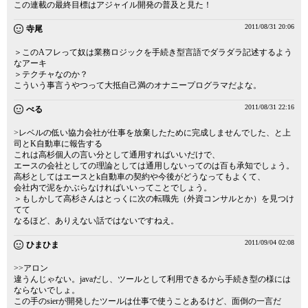
この連載の最終目標はアジャイル開発の普及と見た！
2011/08/31 20:06
寺尾
＞このAフレって奴は業務ロジックを手続き型言語でダラダラ記述するよう
なアーキ
＞テクチャなのか？
こういう事言うやつって大抵自己満のオナニープログラマだよな。
2011/08/31 22:16
べる
>レベルの低い協力会社が仕事を放棄したために完成しませんでした、と上
司とK自動車に報告する
これは高杉個人の言い分として通用すればいいだけで、
エースの会社としての理論としては通用しないってのは百も承知でしょう。
高杉としてはエースとk自動車の契約や今後がどうなってもよくて、
会社内で泥をかぶらなければいいってことでしょう。
＞もしかして高杉さんはとっくに次の転職先（外資コンサルとか）を見つけ
てて
なるほど、ありえない話ではないですねえ。
2011/09/04 02:08
ひまひま
>>アロン
違うんじゃない。javaだし、ツールとして利用できるから手続き型の様には
ならないでしょ。
この手のsierが開発したツールは仕事で使うことあるけど、面倒の一言だ