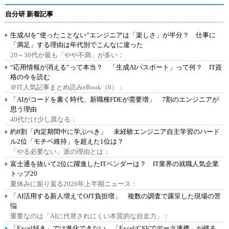
自分研 新着記事
生成AIを“使ったことない”エンジニアは「楽しさ」が半分？ 仕事に
「満足」する理由は年代別でこんなに違った
20～30代が最も「やや不満」が多い：
“応用情報が消える”って本当？ 「生成AIパスポート」って何？ IT資
格の今を読む
＠IT人気記事まとめ読みeBook（6）：
「AIがコードを書く時代、新職種FDEが需要増」 7割のエンジニアが
思う理由
40代だけ少し異なる：
約8割「内定期間中に学ぶべき」 未経験エンジニア自主学習のハード
ル2位「モチベ維持」を超えた1位は？
「やる必要ない」派の理由とは：
富士通を抜いて2位に躍進したITベンダーは？ IT業界の就職人気企業
トップ20
夏休みに振り返る2026年上半期ニュース：
「AI活用する新人増えてOJT負担増」 複数の調査で露呈した現場の苦
悩
重要なのは「AIに代替されにくい本質的な自走力」：
「Excel好き」では進化できない、「Excel/CSVでデータ連携」が残る