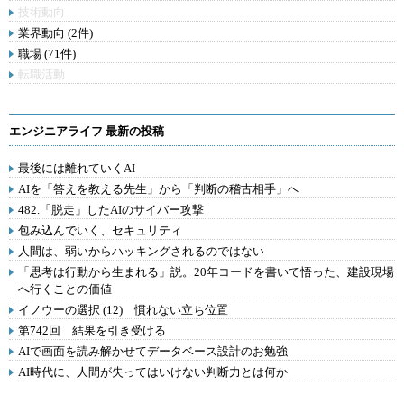
技術動向
業界動向 (2件)
職場 (71件)
転職活動
エンジニアライフ 最新の投稿
最後には離れていくAI
AIを「答えを教える先生」から「判断の稽古相手」へ
482.「脱走」したAIのサイバー攻撃
包み込んでいく、セキュリティ
人間は、弱いからハッキングされるのではない
「思考は行動から生まれる」説。20年コードを書いて悟った、建設現場
へ行くことの価値
イノウーの選択 (12) 慣れない立ち位置
第742回 結果を引き受ける
AIで画面を読み解かせてデータベース設計のお勉強
AI時代に、人間が失ってはいけない判断力とは何か