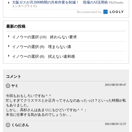
大阪ガスが月2000時間の共有作業を削減！ 現場のAI活用術
PR(ITmedia
エンタープライズ)
Recommended by
最新の投稿
イノウーの選択 (10) 終わらない要求
イノウーの選択 (9) 埋まらない溝
イノウーの選択 (8) 拭えない違和感
コメント
2011/08/29 09:47
ヤミ
今回もおもしろいですね＾＾
忙しすぎてクリスマスとか正月ってそんなのあったっけ？といった時期が私
もありました。
しかし、高杉さんはあまりにもひどいですね＾＾；
本当に仕事する気があるのでしょうか。。
2011/08/29 12:57
くらにさん