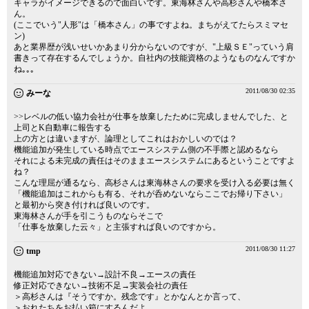
キャラがイメージできるので面白いです。東海林さんや高杉さんや橋本さ
ん。
(ここでいう"人形"は「橋本さん」の事ですよね。まちがえてたらスミマセ
ン)
あと業界歴が浅いせいかあまり分からないのですが、"上級ＳＥ"っていう肩
書きって存在するんでしょうか。自社内の技能資格のようなものなんですか
ね｡｡｡
2011/08/30 02:35
みーな
>>レベルの低い協力会社が仕事を放棄したために完成しませんでした、と
上司とK自動車に報告する
上の方とは違いますが、論理としてこれはおかしいのでは？
機能追加が発生している時点でエースシステム側の不手際と認めるなら
それによる未完成の責任はそのままエースシステムにあるということですよ
ね？
こんな理屈が通るなら、高杉さんは東海林さんの要求を受け入る必要は無く
「機能追加はこれからも有る、それが呑めないならここでお帰り下さい」
と最初から突き付ければ良いのです。
東海林さんが手を引こうものならそこで
「仕事を放棄した云々」と主張すれば良いのですから。
2011/08/30 11:27
tmp
機能追加対応できない→設計不良→エースの責任
修正対応できない→技術不足→実装会社の責任
＞高杉さんは『そうですか。残念です』とかなんとか言って、
＞おれたちをお払い箱にするんだよ。