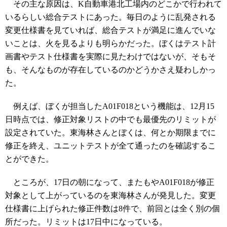
その主な原因は、K自動車港北工場内のどこかで行われて
いるらしい総合テストにあった。毎日のように乱発される
変更仕様書を見ていれば、総合テストが満足に進んでいな
いことは、火を見るよりも明らかだった。ぼくはテスト計
画書やテスト仕様書を実際に見たわけではないが、そもそ
も、そんなものが存在しているのかどうかさえ疑わしかっ
た。
例えば、ぼくが担当したA01F018という機能は、12月15
日時点では、修正対象リストの中でも最優先のリミットが
設定されていた。東海林さんとぼくは、何とか期限までに
修正を終え、ユニットテストが全て通ったのを確認するこ
とができた。
ところが、17日の朝になって、またもやA01F018が修正
対象として上がっているのを東海林さんが発見した。変更
仕様書に上げられた修正件数は8件で、前回とは全く別の個
所だった。リミットは17日中になっている。