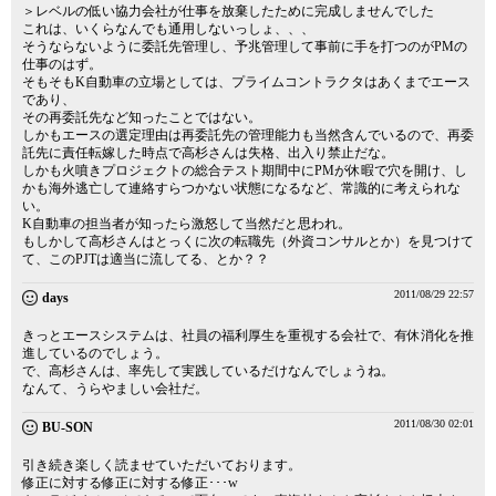
＞レベルの低い協力会社が仕事を放棄したために完成しませんでした
これは、いくらなんでも通用しないっしょ、、、
そうならないように委託先管理し、予兆管理して事前に手を打つのがPMの
仕事のはず。
そもそもK自動車の立場としては、プライムコントラクタはあくまでエース
であり、
その再委託先など知ったことではない。
しかもエースの選定理由は再委託先の管理能力も当然含んでいるので、再委
託先に責任転嫁した時点で高杉さんは失格、出入り禁止だな。
しかも火噴きプロジェクトの総合テスト期間中にPMが休暇で穴を開け、し
かも海外逃亡して連絡すらつかない状態になるなど、常識的に考えられな
い。
K自動車の担当者が知ったら激怒して当然だと思われ。
もしかして高杉さんはとっくに次の転職先（外資コンサルとか）を見つけて
て、このPJTは適当に流してる、とか？？
2011/08/29 22:57
days
きっとエースシステムは、社員の福利厚生を重視する会社で、有休消化を推
進しているのでしょう。
で、高杉さんは、率先して実践しているだけなんでしょうね。
なんて、うらやましい会社だ。
2011/08/30 02:01
BU-SON
引き続き楽しく読ませていただいております。
修正に対する修正に対する修正･･･w