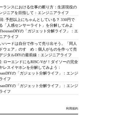
ーランスにおける仕事の断り方：生涯現役の
エンジニアを目指して：エンジニアライフ
2回: 予想以上にちゃんとしている？ 330円で
る「人感センサーライト」を分解してみよ
ThousanDIYの「ガジェット分解ライフ」：エ
ニアライフ
いハードは自分で作って売り出そう。「同人
ドウェア」のすゝめ：個人がものを作って売
デジタルDIYの最前線：エンジニアライフ
回: ローエンドにもRISC-Vが！ダイソーの完全
ヤレスイヤホンを分解してみよう：
ousanDIYの「ガジェット分解ライフ」：エンジ
ライフ
ousanDIYの「ガジェット分解ライフ」：エンジ
ライフ
利用規約