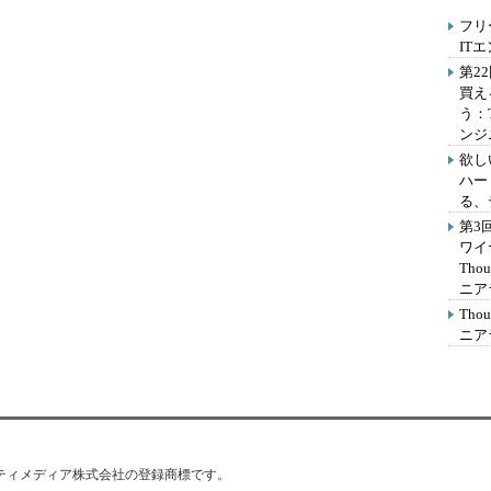
フリ
IT
第2
買え
う：
ンジ
欲し
ハー
る、
第3
ワイ
Th
ニア
Th
ニア
はアイティメディア株式会社の登録商標です。