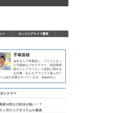
シー
エンジニアライフ憲章
手塚規雄
会社を１０年勤続し、フリーとなっ
た守銭奴なプログラマー。笑顔表情
筋のトレーナーという笑顔に関する
お仕事、みんなでワイワイ遊ぶボー
ーム会の主催もやっています。
@noriwo_t
エントリー
将棋AI同士の対決が熱い！？
３ヶ月のコラボコラムの裏側