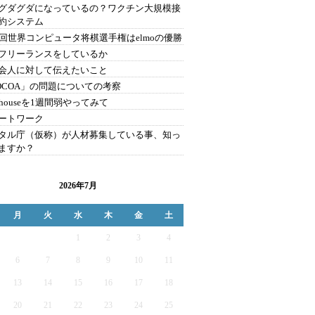
グダグダになっているの？ワクチン大規模接
約システム
1回世界コンピュータ将棋選手権はelmoの優勝
フリーランスをしているか
会人に対して伝えたいこと
OCOA」の問題についての考察
bhouseを1週間弱やってみて
ートワーク
タル庁（仮称）が人材募集している事、知っ
ますか？
2026年7月
月
火
水
木
金
土
1
2
3
4
6
7
8
9
10
11
13
14
15
16
17
18
20
21
22
23
24
25