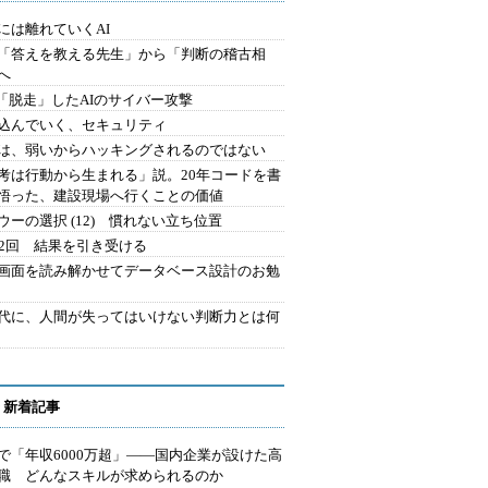
には離れていくAI
を「答えを教える先生」から「判断の稽古相
へ
2.「脱走」したAIのサイバー攻撃
込んでいく、セキュリティ
は、弱いからハッキングされるのではない
考は行動から生まれる」説。20年コードを書
悟った、建設現場へ行くことの価値
ウーの選択 (12) 慣れない立ち位置
42回 結果を引き受ける
で画面を読み解かせてデータベース設計のお勉
時代に、人間が失ってはいけない判断力とは何
 新着記事
で「年収6000万超」――国内企業が設けた高
I職 どんなスキルが求められるのか