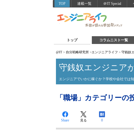
TOP
連載一覧
＠IT Special
トップ
コラムニスト一覧
@IT
>
自分戦略研究所
>
エンジニアライフ
>
守銭奴
守銭奴エンジニア
エンジニアでいかに稼ぐか？学校や会社では
「職場」カテゴリーの投稿 
Share
0
見る