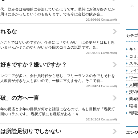
26
時代、飲み会は積極的に参加していたほうです。単純にお酒が好きだか
周りに多かったというのもあります。でも今は会社の飲み会...
2016/06/02
Comment(0)
されるな
カテゴ
ったことではないのですが、仕事には「やりがい」は必要だとは私も思
ませんか？このやりがいが今回のコラムの話題です。&...
キャリ
2016/05/19
Comment(0)
コミ
スキル
、好きですか？嫌いですか？
ライフ
エンジニアが多い。会社員時代から感じ、フリーランスの今でもそれを
ワー
人教育が好きな人も多いので、一概に言えません。そこで新...
人間関
2016/04/14
Comment(0)
技術動
打破」の方へ一言
業界動
職場 
今年の反省と来年の目標が何かと話題になるので、もし目標が「現状打
転職活
のコラムです。 現状打破にも種類がある・今...
2015/12/24
Comment(0)
談は所詮足切りでしかない
エンジ