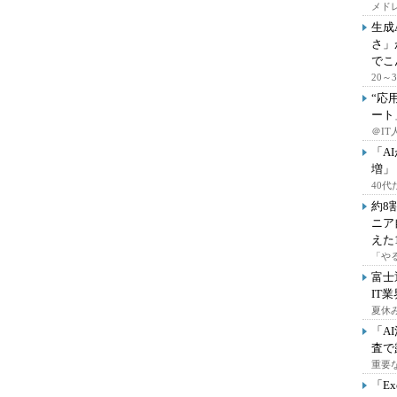
メドレ
生成
さ」
でこ
20
“応
ート
＠IT
「A
増」
40
約8
ニア
えた
「や
富士
IT
夏休
「A
査で
重要
「E