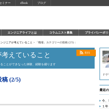
セミナー
eBook
ブログ
エンジニアライフとは
コラムニスト募集
プライバシーポリ
エンジニアが考えていること
>
「職場」カテゴリーの投稿 (2/5)：
が考えていること
RSS
知ることができなった体験、経験を綴ります
ドゲ
(2/5)
最近の
今、
１年