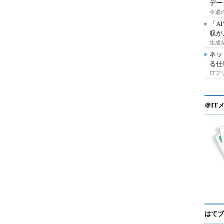
デー
今週の
「A
収が
生成
ネッ
る仕
IT
＠IT
はてブ