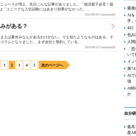
るニュースが増え、先日こんな記事がありました。「就活親子必見！超
最後
では「ユニークな入社試験にはあまり効果がなかった」...
2015/08/20
Comment(0)
AI
手」
休みがある？
48
包み
しまえば夏休みなんかあるわけがない。でも似たようなものはある。そ
人間
ラムとなりました。 まず会社と契約している...
2015/08/13
Comment(0)
「思
いて
イノ
1
2
3
4
5
次のページへ
第7
AI
強
AI
か
自分研
最高
度A