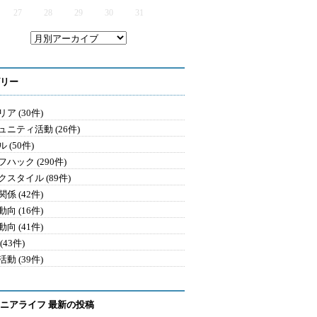
27
28
29
30
31
リー
ア (30件)
ュニティ活動 (26件)
 (50件)
ハック (290件)
クスタイル (89件)
係 (42件)
向 (16件)
向 (41件)
(43件)
動 (39件)
ニアライフ 最新の投稿