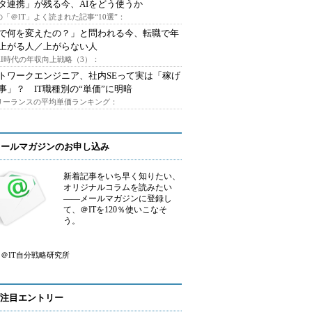
タ連携」が残る今、AIをどう使うか
「＠IT」よく読まれた記事“10選”：
Iで何を変えたの？」と問われる今、転職で年
上がる人／上がらない人
AI時代の年収向上戦略（3）：
トワークエンジニア、社内SEって実は「稼げ
事」？ IT職種別の“単価”に明暗
フリーランスの平均単価ランキング：
メールマガジンのお申し込み
新着記事をいち早く知りたい、
オリジナルコラムを読みたい
――メールマガジンに登録し
て、＠ITを120％使いこなそ
う。
＠IT自分戦略研究所
注目エントリー