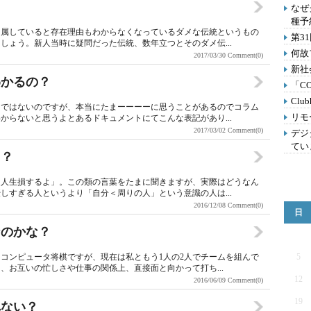
なぜ
種予
に属していると存在理由もわからなくなっているダメな伝統というもの
第3
しょう。新人当時に疑問だった伝統、数年立つとそのダメ伝...
何故
2017/03/30
Comment(0)
新社
わかるの？
「C
Clu
けではないのですが、本当にたまーーーーに思うことがあるのでコラム
リモ
からないと思うよとあるドキュメントにてこんな表記があり...
2017/03/02
Comment(0)
デジ
てい
る？
は人生損するよ」。この類の言葉をたまに聞きますが、実際はどうなん
しすぎる人というより「自分＜周りの人」という意識の人は...
2016/12/08
Comment(0)
日
なのかな？
コンピュータ将棋ですが、現在は私ともう1人の2人でチームを組んで
5
、お互いの忙しさや仕事の関係上、直接面と向かって打ち...
12
2016/06/09
Comment(0)
19
れない？