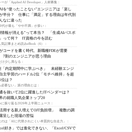
ーが「Applied AI Developer」人材募集：
AIを“使ったことない”エンジニアは「楽し
が半分？ 仕事に「満足」する理由は年代別
んなに違った
～30代が最も「やや不満」が多い：
用情報が消える”って本当？ 「生成AIパスポ
」って何？ IT資格の今を読む
人気記事まとめ読みeBook（6）：
Iがコードを書く時代、新職種FDEが需要
 7割のエンジニアが思う理由
代だけ少し異なる：
割「内定期間中に学ぶべき」 未経験エンジ
自主学習のハードル2位「モチベ維持」を超
1位は？
る必要ない」派の理由とは：
通を抜いて2位に躍進したITベンダーは？
業界の就職人気企業トップ20
みに振り返る2026年上半期ニュース：
I活用する新人増えてOJT負担増」 複数の調
露呈した現場の苦悩
なのは「AIに代替されにくい本質的な自走力」：
xcel好き」では進化できない、「Excel/CSVで