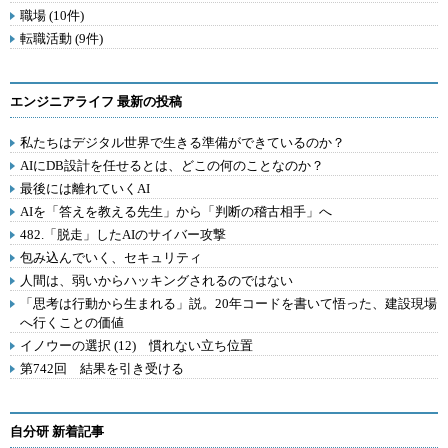
職場 (10件)
転職活動 (9件)
エンジニアライフ 最新の投稿
私たちはデジタル世界で生きる準備ができているのか？
AIにDB設計を任せるとは、どこの何のことなのか？
最後には離れていくAI
AIを「答えを教える先生」から「判断の稽古相手」へ
482.「脱走」したAIのサイバー攻撃
包み込んでいく、セキュリティ
人間は、弱いからハッキングされるのではない
「思考は行動から生まれる」説。20年コードを書いて悟った、建設現場
へ行くことの価値
イノウーの選択 (12) 慣れない立ち位置
第742回 結果を引き受ける
自分研 新着記事