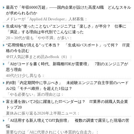
最高で「年収6000万超」――国内企業が設けた高度AI職 どんなスキル
が求められるのか
メドレーが「Applied AI Developer」人材募集：
生成AIを“使ったことない”エンジニアは「楽しさ」が半分？ 仕事に
「満足」する理由は年代別でこんなに違った
20～30代が最も「やや不満」が多い：
“応用情報が消える”って本当？ 「生成AIパスポート」って何？ IT資
格の今を読む
＠IT人気記事まとめ読みeBook（6）：
「AIがコードを書く時代、新職種FDEが需要増」 7割のエンジニアが
思う理由
40代だけ少し異なる：
約8割「内定期間中に学ぶべき」 未経験エンジニア自主学習のハード
ル2位「モチベ維持」を超えた1位は？
「やる必要ない」派の理由とは：
富士通を抜いて2位に躍進したITベンダーは？ IT業界の就職人気企業
トップ20
夏休みに振り返る2026年上半期ニュース：
「AI活用する新人増えてOJT負担増」 複数の調査で露呈した現場の苦
悩
重要なのは「AIに代替されにくい本質的な自走力」：