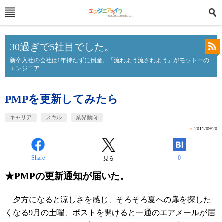
30過ぎで5社目でした。
新卒入社の会社は1年持たずに倒産。「流れよう流されよう」がモットーの
エンジニア
PMPを更新してみたら
キャリア
スキル
業界動向
»
2011/09/20
Share
0
見る
★PMPの更新通知が届いた。
夕方になると涼しさを感じ、そろそろ夏への扉を探した
くなる9月の土曜、ポストを開けると一通のエアメールが届