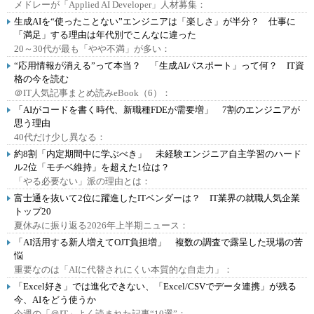
メドレーが「Applied AI Developer」人材募集：
生成AIを“使ったことない”エンジニアは「楽しさ」が半分？ 仕事に
「満足」する理由は年代別でこんなに違った
20～30代が最も「やや不満」が多い：
“応用情報が消える”って本当？ 「生成AIパスポート」って何？ IT資
格の今を読む
＠IT人気記事まとめ読みeBook（6）：
「AIがコードを書く時代、新職種FDEが需要増」 7割のエンジニアが
思う理由
40代だけ少し異なる：
約8割「内定期間中に学ぶべき」 未経験エンジニア自主学習のハード
ル2位「モチベ維持」を超えた1位は？
「やる必要ない」派の理由とは：
富士通を抜いて2位に躍進したITベンダーは？ IT業界の就職人気企業
トップ20
夏休みに振り返る2026年上半期ニュース：
「AI活用する新人増えてOJT負担増」 複数の調査で露呈した現場の苦
悩
重要なのは「AIに代替されにくい本質的な自走力」：
「Excel好き」では進化できない、「Excel/CSVでデータ連携」が残る
今、AIをどう使うか
今週の「＠IT」よく読まれた記事“10選”：