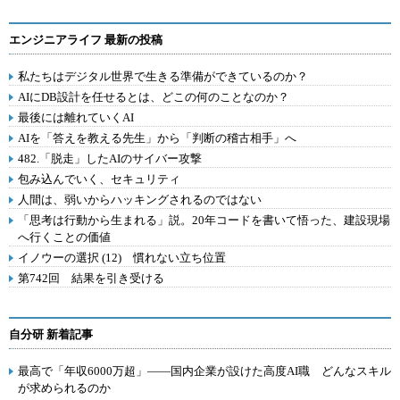
エンジニアライフ 最新の投稿
私たちはデジタル世界で生きる準備ができているのか？
AIにDB設計を任せるとは、どこの何のことなのか？
最後には離れていくAI
AIを「答えを教える先生」から「判断の稽古相手」へ
482.「脱走」したAIのサイバー攻撃
包み込んでいく、セキュリティ
人間は、弱いからハッキングされるのではない
「思考は行動から生まれる」説。20年コードを書いて悟った、建設現場
へ行くことの価値
イノウーの選択 (12) 慣れない立ち位置
第742回 結果を引き受ける
自分研 新着記事
最高で「年収6000万超」――国内企業が設けた高度AI職 どんなスキル
が求められるのか