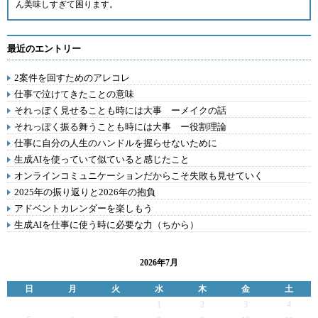
ん美味しすぎて困ります。
最近のエントリー
2案件を回すためのアレコレ
仕事で泣けてきたことの意味
それっぽく見せることも時には大事 ーメイクの話
それっぽく振る舞うことも時には大事 ー役割理論
仕事に自分の人生のハンドルを握らせないために
生成AIを使っていて似ていると感じたこと
オンラインコミュニケーションだからこそ失敗も見せていく
2025年の振り返りと2026年の抱負
アドベントカレンダーを楽しもう
生成AIを仕事に使う時に必要な力（ちから）
2026年7月
日
月
火
水
木
金
土
1
2
3
4