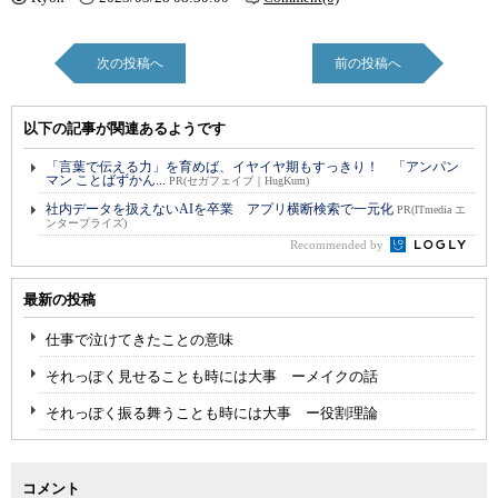
次の投稿へ
前の投稿へ
以下の記事が関連あるようです
「言葉で伝える力」を育めば、イヤイヤ期もすっきり！ 「アンパン
マン ことばずかん...
PR(セガフェイブ｜HugKum)
社内データを扱えないAIを卒業 アプリ横断検索で一元化
PR(ITmedia エ
ンタープライズ)
Recommended by
最新の投稿
仕事で泣けてきたことの意味
それっぽく見せることも時には大事 ーメイクの話
それっぽく振る舞うことも時には大事 ー役割理論
コメント