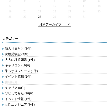
5
6
7
8
9
10
11
12
13
14
15
16
17
18
19
20
21
22
23
24
25
26
27
28
29
30
31
カテゴリー
新入社員向け (3件)
試験受験記 (3件)
大人の課題図書 (1件)
キャリコン (10件)
乗っかりシリーズ (9件)
イベント感想 (2件)
書籍紹介
キャリア (8件)
〇〇してみた (16件)
イベント情報 (1件)
女性エンジニア (3件)