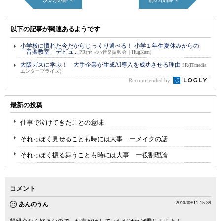
次の投稿へ
前の投稿へ
以下の記事が関連あるようです
小学校に慣れた今だからじっくり選べる！ 小学１年生夏休みからの
「音楽教室」デビュ...
PR(ヤマハ音楽振興会｜HugKum)
大阪ガスに学ぶ！ 大手企業が生成AI導入を成功させる理由
PR(ITmedia
エンタープライズ)
Recommended by
最新の投稿
仕事で泣けてきたことの意味
それっぽく見せることも時には大事 ーメイクの話
それっぽく振る舞うことも時には大事 ー役割理論
コメント
2019/09/11 15:39
あんのうん