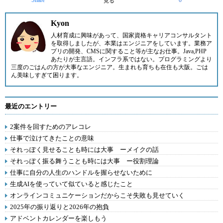
Share
0
見る
Kyon
人材育成に興味があって、国家資格キャリアコンサルタント
を取得しましたが、本業はエンジニアをしています。業務ア
プリの開発、CMSに関すること等が主なお仕事。Java,PHP
あたりが主言語。インフラ系ではない。プログラミングより
三度のごはんの方が大事なエンジニア。生まれも育ちも在住も大阪。ごは
ん美味しすぎて困ります。
最近のエントリー
2案件を回すためのアレコレ
仕事で泣けてきたことの意味
それっぽく見せることも時には大事 ーメイクの話
それっぽく振る舞うことも時には大事 ー役割理論
仕事に自分の人生のハンドルを握らせないために
生成AIを使っていて似ていると感じたこと
オンラインコミュニケーションだからこそ失敗も見せていく
2025年の振り返りと2026年の抱負
アドベントカレンダーを楽しもう