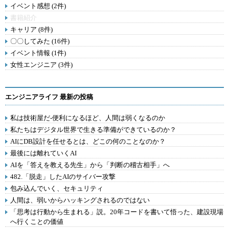
イベント感想 (2件)
書籍紹介
キャリア (8件)
〇〇してみた (16件)
イベント情報 (1件)
女性エンジニア (3件)
エンジニアライフ 最新の投稿
私は技術屋だ-便利になるほど、人間は弱くなるのか
私たちはデジタル世界で生きる準備ができているのか？
AIにDB設計を任せるとは、どこの何のことなのか？
最後には離れていくAI
AIを「答えを教える先生」から「判断の稽古相手」へ
482.「脱走」したAIのサイバー攻撃
包み込んでいく、セキュリティ
人間は、弱いからハッキングされるのではない
「思考は行動から生まれる」説。20年コードを書いて悟った、建設現場
へ行くことの価値