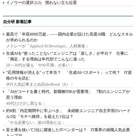
イノウーの選択 (12) 慣れない立ち位置
自分研 新着記事
最高で「年収6000万超」――国内企業が設けた高度AI職 どんなスキル
が求められるのか
メドレーが「Applied AI Developer」人材募集：
生成AIを“使ったことない”エンジニアは「楽しさ」が半分？ 仕事に
「満足」する理由は年代別でこんなに違った
20～30代が最も「やや不満」が多い：
“応用情報が消える”って本当？ 「生成AIパスポート」って何？ IT資
格の今を読む
＠IT人気記事まとめ読みeBook（6）：
「AIがコードを書く時代、新職種FDEが需要増」 7割のエンジニアが
思う理由
40代だけ少し異なる：
約8割「内定期間中に学ぶべき」 未経験エンジニア自主学習のハード
ル2位「モチベ維持」を超えた1位は？
「やる必要ない」派の理由とは：
富士通を抜いて2位に躍進したITベンダーは？ IT業界の就職人気企業
トップ20