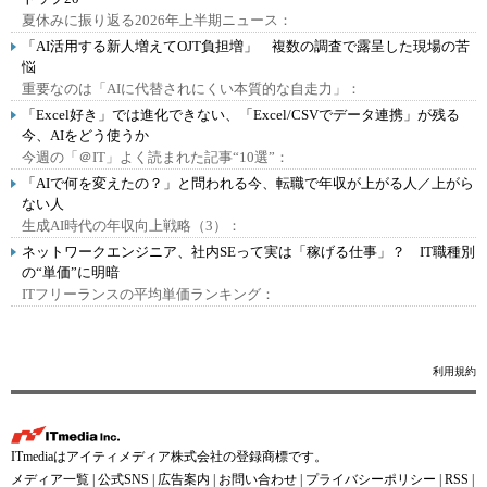
夏休みに振り返る2026年上半期ニュース：
「AI活用する新人増えてOJT負担増」 複数の調査で露呈した現場の苦
悩
重要なのは「AIに代替されにくい本質的な自走力」：
「Excel好き」では進化できない、「Excel/CSVでデータ連携」が残る
今、AIをどう使うか
今週の「＠IT」よく読まれた記事“10選”：
「AIで何を変えたの？」と問われる今、転職で年収が上がる人／上がら
ない人
生成AI時代の年収向上戦略（3）：
ネットワークエンジニア、社内SEって実は「稼げる仕事」？ IT職種別
の“単価”に明暗
ITフリーランスの平均単価ランキング：
利用規約
ITmediaはアイティメディア株式会社の登録商標です。
メディア一覧
|
公式SNS
|
広告案内
|
お問い合わせ
|
プライバシーポリシー
|
RSS
|