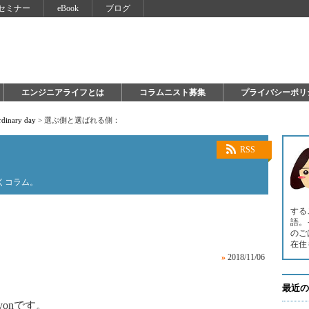
セミナー
eBook
ブログ
エンジニアライフとは
コラムニスト募集
プライバシーポリ
ordinary day
>
選ぶ側と選ばれる側：
RSS
書くコラム。
する
語。
のご
在住
»
2018/11/06
最近の
onです。