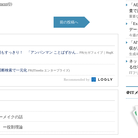
ent(0)
「A
査で
重要
前の投稿へ
「E
デー
今週の
「A
収が
すっきり！ 「アンパンマン ことばずかん...
PR(セガフェイブ｜HugK
生成
ネッ
る仕
横断検索で一元化
PR(ITmedia エンタープライズ)
IT
Recommended by
＠IT
ーメイクの話
 ー役割理論