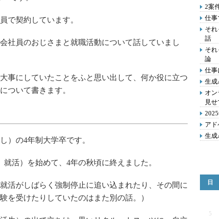
2案
仕事
員で契約しています。
それ
話
会社員のおじさまと就職活動について話していまし
それ
論
仕事
大事にしていたことをふと思い出して、何か役に立つ
生成
について書きます。
オン
見せ
20
アド
生成
し）の4年制大学卒です。
、就活）を始めて、4年の秋頃に終えました。
日
就活がしばらく強制停止に追い込まれたり、その間に
験を受けたりしていたのはまた別の話。）
5