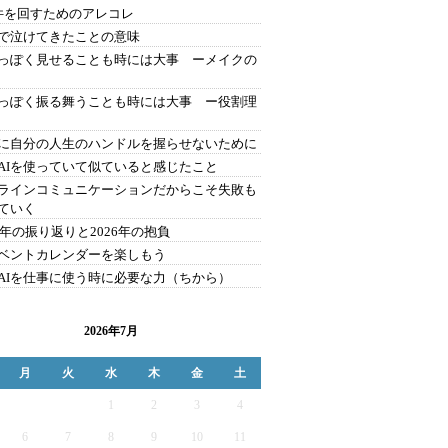
件を回すためのアレコレ
で泣けてきたことの意味
っぽく見せることも時には大事 ーメイクの
っぽく振る舞うことも時には大事 ー役割理
に自分の人生のハンドルを握らせないために
AIを使っていて似ていると感じたこと
ラインコミュニケーションだからこそ失敗も
ていく
25年の振り返りと2026年の抱負
ベントカレンダーを楽しもう
AIを仕事に使う時に必要な力（ちから）
2026年7月
月
火
水
木
金
土
1
2
3
4
6
7
8
9
10
11