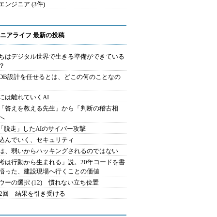
エンジニア (3件)
ニアライフ 最新の投稿
ちはデジタル世界で生きる準備ができている
？
にDB設計を任せるとは、どこの何のことなの
には離れていくAI
を「答えを教える先生」から「判断の稽古相
へ
2.「脱走」したAIのサイバー攻撃
込んでいく、セキュリティ
は、弱いからハッキングされるのではない
考は行動から生まれる」説。20年コードを書
悟った、建設現場へ行くことの価値
ウーの選択 (12) 慣れない立ち位置
42回 結果を引き受ける