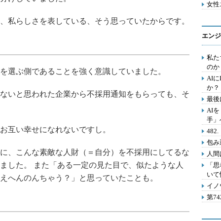
女性
、私らしさを表している、そう思っていたからです。
エンジ
私た
のか
を選ぶ側であることを強く意識していました。
AI
か？
ないと思われた企業から不採用通知をもらっても、そ
最後
AI
手」
お互い幸せになれないですし。
48
包み
に、こんな素敵な人財（＝自分）を不採用にしてるな
人間
ました。 また「ある一定の見た目で、似たような人
「思
いて
えへんのんちゃう？」と思っていたことも。
イノ
第7