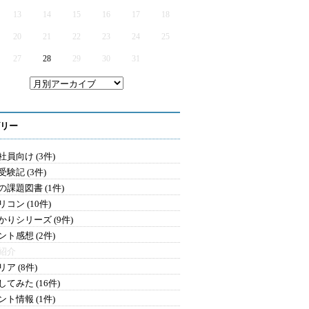
13
14
15
16
17
18
20
21
22
23
24
25
27
28
29
30
31
リー
社員向け (3件)
験記 (3件)
の課題図書 (1件)
コン (10件)
かりシリーズ (9件)
ント感想 (2件)
紹介
ア (8件)
てみた (16件)
ント情報 (1件)