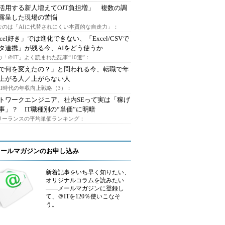
I活用する新人増えてOJT負担増」 複数の調
露呈した現場の苦悩
なのは「AIに代替されにくい本質的な自走力」：
xcel好き」では進化できない、「Excel/CSVで
タ連携」が残る今、AIをどう使うか
「＠IT」よく読まれた記事“10選”：
Iで何を変えたの？」と問われる今、転職で年
上がる人／上がらない人
AI時代の年収向上戦略（3）：
トワークエンジニア、社内SEって実は「稼げ
事」？ IT職種別の“単価”に明暗
フリーランスの平均単価ランキング：
メールマガジンのお申し込み
新着記事をいち早く知りたい、
オリジナルコラムを読みたい
――メールマガジンに登録し
て、＠ITを120％使いこなそ
う。