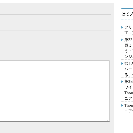
はてブ
フリ
IT
第2
買え
う：
ンジ
欲し
ハー
る、
第3
ワイ
Th
ニア
Th
ニア