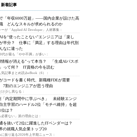
 新着記事
で「年収6000万超」――国内企業が設けた高
I職 どんなスキルが求められるのか
ーが「Applied AI Developer」人材募集：
AIを“使ったことない”エンジニアは「楽し
が半分？ 仕事に「満足」する理由は年代別
んなに違った
～30代が最も「やや不満」が多い：
用情報が消える”って本当？ 「生成AIパスポ
」って何？ IT資格の今を読む
人気記事まとめ読みeBook（6）：
Iがコードを書く時代、新職種FDEが需要
 7割のエンジニアが思う理由
代だけ少し異なる：
割「内定期間中に学ぶべき」 未経験エンジ
自主学習のハードル2位「モチベ維持」を超
1位は？
る必要ない」派の理由とは：
通を抜いて2位に躍進したITベンダーは？
業界の就職人気企業トップ20
みに振り返る2026年上半期ニュース：