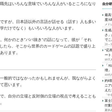
職先はいろんな意味でいろんな人がいるところになり
自分研
最高
度A
ですが、日本語以外の言語が話せる（話す）人も多い
メドレ
学だけでなく）もいろいろな人がいます。
生成
さ」
、何かのとき"ババ抜き"の話になって、彼が「それ
でこ
20
をしたら、そこから世界のカードゲームの話題で盛り上
“応
あります。
ート
＠IT
「A
増」
40
一般的ではなかったかもしれませんが、我ながらよく
約8
て思います。
ニア
えた
「や
で、自分の立場と反対側の立場の視点で考えることも
富士
。
IT
夏休