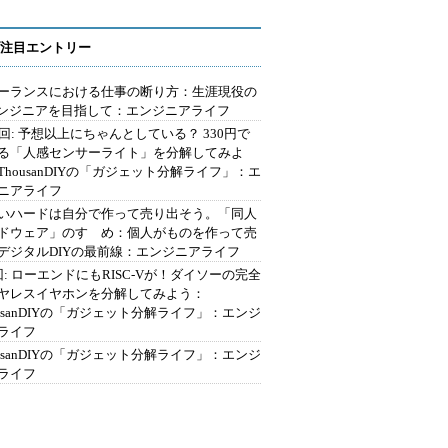
注目エントリー
ーランスにおける仕事の断り方：生涯現役の
エンジニアを目指して：エンジニアライフ
2回: 予想以上にちゃんとしている？ 330円で
る「人感センサーライト」を分解してみよ
ThousanDIYの「ガジェット分解ライフ」：エ
ニアライフ
いハードは自分で作って売り出そう。「同人
ドウェア」のすゝめ：個人がものを作って売
デジタルDIYの最前線：エンジニアライフ
回: ローエンドにもRISC-Vが！ダイソーの完全
ヤレスイヤホンを分解してみよう：
ousanDIYの「ガジェット分解ライフ」：エンジ
ライフ
ousanDIYの「ガジェット分解ライフ」：エンジ
ライフ