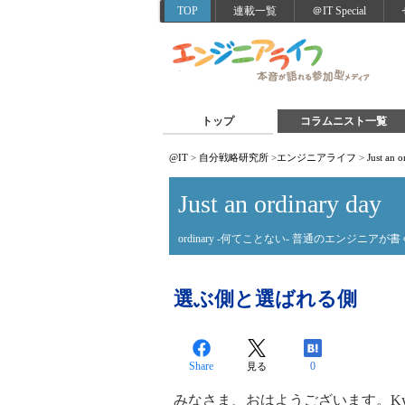
TOP
連載一覧
＠IT Special
トップ
コラムニスト一覧
@IT
>
自分戦略研究所
>
エンジニアライフ
>
Just an 
Just an ordinary day
ordinary -何てことない- 普通のエンジニアが
選ぶ側と選ばれる側
Share
0
見る
みなさま、おはようございます。Ky