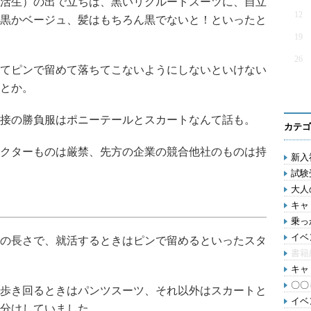
活生）の出で立ちは、黒いリクルートスーツに、自立
12
黒かベージュ、髪はもちろん黒でないと！といったと
19
26
てピンで留めて落ちてこないようにしないといけない
とか。
接の勝負服はポニーテールとスカートなんて話も。
カテゴ
クターものは厳禁、先方の企業の競合他社のものは持
新入
試験受
大人
キャリ
乗っ
イベ
の長さで、就活するときはピンで留めるといったスタ
書籍
キャリ
〇〇し
歩き回るときはパンツスーツ、それ以外はスカートと
イベ
分けしていました。