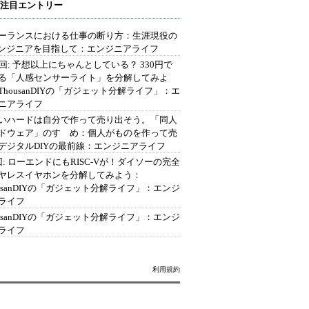
注目エントリー
ーランスにおける仕事の断り方：生涯現役の
エンジニアを目指して：エンジニアライフ
2回: 予想以上にちゃんとしている？ 330円で
る「人感センサーライト」を分解してみよ
ThousanDIYの「ガジェット分解ライフ」：エ
ニアライフ
いハードは自分で作って売り出そう。「同人
ドウェア」のすゝめ：個人がものを作って売
デジタルDIYの最前線：エンジニアライフ
回: ローエンドにもRISC-Vが！ダイソーの完全
ヤレスイヤホンを分解してみよう：
ousanDIYの「ガジェット分解ライフ」：エンジ
ライフ
ousanDIYの「ガジェット分解ライフ」：エンジ
ライフ
利用規約