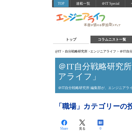
TOP
連載一覧
＠IT Special
トップ
コラムニスト一覧
@IT
>
自分戦略研究所
>
エンジニアライフ
>
＠IT
＠IT自分戦略研究
アライフ」
＠IT自分戦略研究所 編集部が、エンジニア
「職場」カテゴリーの
Share
0
見る