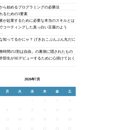
から始めるプログラミングの必勝法
れるための3要素
者が起業するために必要な本当のスキルとは
でコーティングした真っ白い豆腐のよう
…
な知ってるかにゃ？ げきおこぷんぷん丸だに
務時間の2割は自由」の裏側に隠されたもの
学部生がSEデビューするために心掛けておく
2026年7月
月
火
水
木
金
土
1
2
3
4
6
7
8
9
10
11
13
14
15
16
17
18
20
21
22
23
24
25