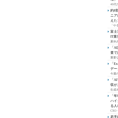
40
約8
ニア
えた
「や
富士
IT
夏休
「A
査で
重要
「E
デー
今週の
「A
収が
生成
「年
ハイ
る人
CX
若手