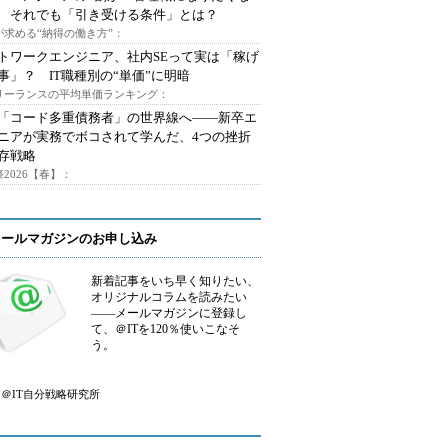
 それでも「引き受ける条件」とは？
が求める“納得の働き方”：
トワークエンジニア、社内SEって実は「稼げ
事」？ IT職種別の“単価”に明暗
フリーランスの平均単価ランキング：
で「コード多重債務者」の世界線へ――新卒エ
ニアが実務でボコされて学んだ、4つの挫折
存戦略
2026【春】：
メールマガジンのお申し込み
新着記事をいち早く知りたい、
オリジナルコラムを読みたい
――メールマガジンに登録し
て、＠ITを120％使いこなそ
う。
＠IT自分戦略研究所