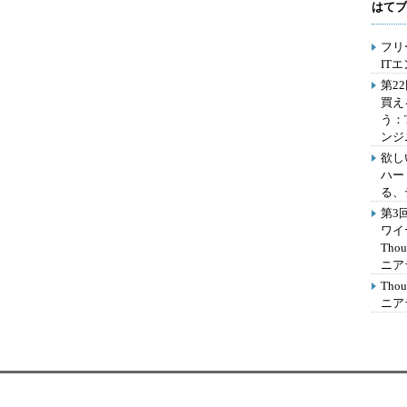
はてブ
フリ
IT
第2
買え
う：
ンジ
欲し
ハー
る、
第3
ワイ
Th
ニア
Th
ニア