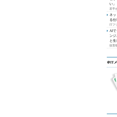
い」
若手
ネッ
る仕
IT
AI
ンジ
と生
技育祭
＠IT