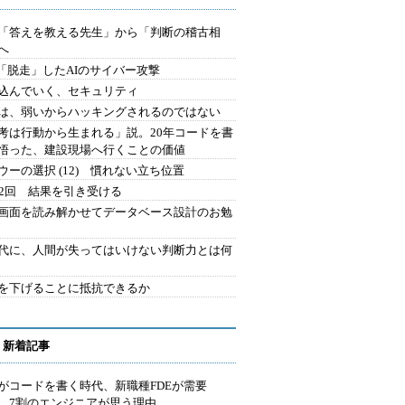
を「答えを教える先生」から「判断の稽古相
へ
2.「脱走」したAIのサイバー攻撃
込んでいく、セキュリティ
は、弱いからハッキングされるのではない
考は行動から生まれる」説。20年コードを書
悟った、建設現場へ行くことの価値
ウーの選択 (12) 慣れない立ち位置
42回 結果を引き受ける
で画面を読み解かせてデータベース設計のお勉
時代に、人間が失ってはいけない判断力とは何
を下げることに抵抗できるか
 新着記事
Iがコードを書く時代、新職種FDEが需要
 7割のエンジニアが思う理由