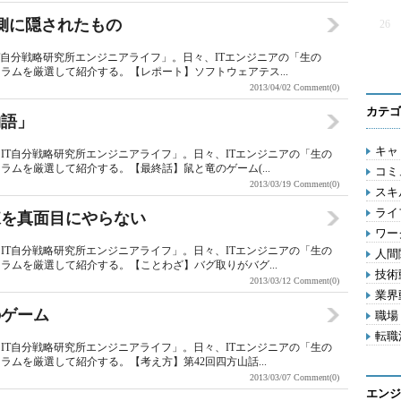
側に隠されたもの
26
T自分戦略研究所エンジニアライフ」。日々、ITエンジニアの「生の
ラムを厳選して紹介する。【レポート】ソフトウェアテス...
2013/04/02
Comment(0)
カテゴ
物語」
キャリ
IT自分戦略研究所エンジニアライフ」。日々、ITエンジニアの「生の
ムを厳選して紹介する。【最終話】鼠と竜のゲーム(...
コミ
2013/03/19
Comment(0)
スキル
ライフ
練を真面目にやらない
ワー
IT自分戦略研究所エンジニアライフ」。日々、ITエンジニアの「生の
人間関
ラムを厳選して紹介する。【ことわざ】バグ取りがバグ...
技術動
2013/03/12
Comment(0)
業界動
のゲーム
職場 
転職活
IT自分戦略研究所エンジニアライフ」。日々、ITエンジニアの「生の
ムを厳選して紹介する。【考え方】第42回四方山話...
2013/03/07
Comment(0)
エンジ