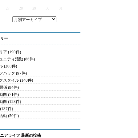
27
28
29
30
31
リー
ア (190件)
ュニティ活動 (86件)
 (208件)
ハック (97件)
クスタイル (140件)
係 (94件)
向 (71件)
向 (123件)
(137件)
動 (50件)
ニアライフ 最新の投稿