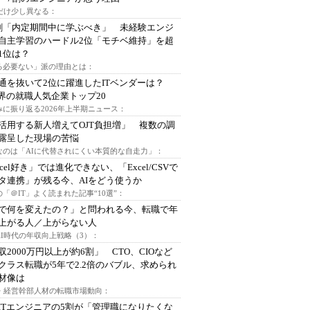
代だけ少し異なる：
割「内定期間中に学ぶべき」 未経験エンジ
自主学習のハードル2位「モチベ維持」を超
1位は？
る必要ない」派の理由とは：
通を抜いて2位に躍進したITベンダーは？
業界の就職人気企業トップ20
みに振り返る2026年上半期ニュース：
I活用する新人増えてOJT負担増」 複数の調
露呈した現場の苦悩
なのは「AIに代替されにくい本質的な自走力」：
xcel好き」では進化できない、「Excel/CSVで
タ連携」が残る今、AIをどう使うか
「＠IT」よく読まれた記事“10選”：
Iで何を変えたの？」と問われる今、転職で年
上がる人／上がらない人
AI時代の年収向上戦略（3）：
収2000万円以上が約6割」 CTO、CIOなど
クラス転職が5年で2.2倍のバブル、求められ
材像は
O・経営幹部人材の転職市場動向：
ITエンジニアの5割が「管理職になりたくな