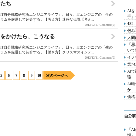
ンたち
AI
IT自分戦略研究所エンジニアライフ」。日々、ITエンジニアの「生の
手」
ラムを厳選して紹介する。【考え方】迷惑な伝説【考え...
48
2013/02/27
Comment(0)
包み
クをかけたら、こうなる
人間
「思
IT自分戦略研究所エンジニアライフ」。日々、ITエンジニアの「生の
いて
ラムを厳選して紹介する。【働き方】クリスマスインデ...
イノ
2012/12/11
Comment(0)
第7
AI
5
6
7
8
9
10
次のページへ
強
AI
か
価格
自分研
「A
増」