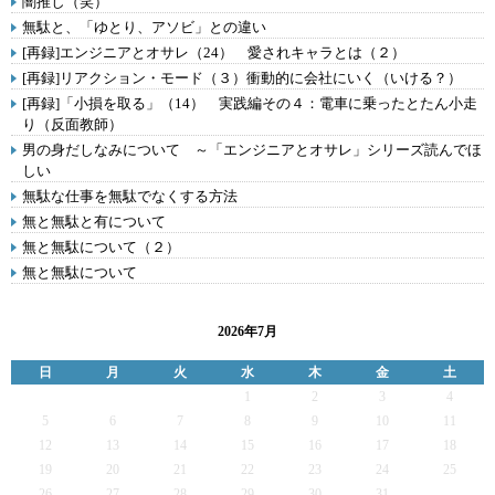
闇推し（笑）
無駄と、「ゆとり、アソビ」との違い
[再録]エンジニアとオサレ（24） 愛されキャラとは（２）
[再録]リアクション・モード（３）衝動的に会社にいく（いける？）
[再録]「小損を取る」（14） 実践編その４：電車に乗ったとたん小走
り（反面教師）
男の身だしなみについて ～「エンジニアとオサレ」シリーズ読んでほ
しい
無駄な仕事を無駄でなくする方法
無と無駄と有について
無と無駄について（２）
無と無駄について
2026年7月
日
月
火
水
木
金
土
1
2
3
4
5
6
7
8
9
10
11
12
13
14
15
16
17
18
19
20
21
22
23
24
25
26
27
28
29
30
31