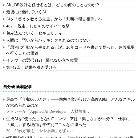
AIにDB設計を任せるとは、どこの何のことなのか？
最後には離れていくAI
AIを「答えを教える先生」から「判断の稽古相手」へ
482.「脱走」したAIのサイバー攻撃
包み込んでいく、セキュリティ
人間は、弱いからハッキングされるのではない
「思考は行動から生まれる」説。20年コードを書いて悟った、建設現場
へ行くことの価値
イノウーの選択 (12) 慣れない立ち位置
第742回 結果を引き受ける
自分研 新着記事
最高で「年収6000万超」――国内企業が設けた高度AI職 どんなスキル
が求められるのか
メドレーが「Applied AI Developer」人材募集：
生成AIを“使ったことない”エンジニアは「楽しさ」が半分？ 仕事に
「満足」する理由は年代別でこんなに違った
20～30代が最も「やや不満」が多い：