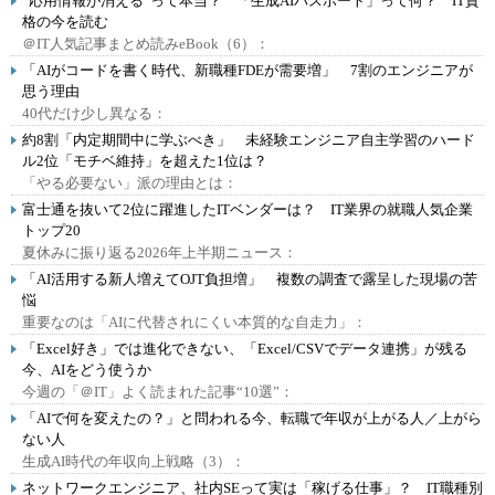
“応用情報が消える”って本当？ 「生成AIパスポート」って何？ IT資
格の今を読む
＠IT人気記事まとめ読みeBook（6）：
「AIがコードを書く時代、新職種FDEが需要増」 7割のエンジニアが
思う理由
40代だけ少し異なる：
約8割「内定期間中に学ぶべき」 未経験エンジニア自主学習のハード
ル2位「モチベ維持」を超えた1位は？
「やる必要ない」派の理由とは：
富士通を抜いて2位に躍進したITベンダーは？ IT業界の就職人気企業
トップ20
夏休みに振り返る2026年上半期ニュース：
「AI活用する新人増えてOJT負担増」 複数の調査で露呈した現場の苦
悩
重要なのは「AIに代替されにくい本質的な自走力」：
「Excel好き」では進化できない、「Excel/CSVでデータ連携」が残る
今、AIをどう使うか
今週の「＠IT」よく読まれた記事“10選”：
「AIで何を変えたの？」と問われる今、転職で年収が上がる人／上がら
ない人
生成AI時代の年収向上戦略（3）：
ネットワークエンジニア、社内SEって実は「稼げる仕事」？ IT職種別