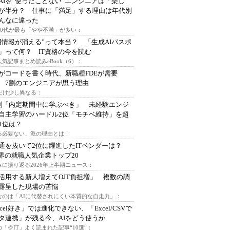
AIを“使ったことない”エンジニアは「楽し
が半分？ 仕事に「満足」する理由は年代別
んなに違った
～30代が最も「やや不満」が多い：
用情報が消える”って本当？ 「生成AIパスポ
」って何？ IT資格の今を読む
人気記事まとめ読みeBook（6）：
Iがコードを書く時代、新職種FDEが需要
 7割のエンジニアが思う理由
代だけ少し異なる：
割「内定期間中に学ぶべき」 未経験エンジ
自主学習のハードル2位「モチベ維持」を超
1位は？
る必要ない」派の理由とは：
通を抜いて2位に躍進したITベンダーは？
業界の就職人気企業トップ20
みに振り返る2026年上半期ニュース：
I活用する新人増えてOJT負担増」 複数の調
露呈した現場の苦悩
なのは「AIに代替されにくい本質的な自走力」：
xcel好き」では進化できない、「Excel/CSVで
タ連携」が残る今、AIをどう使うか
「＠IT」よく読まれた記事“10選”：