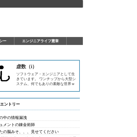
シー
エンジニアライフ憲章
虚数（i）
ソフトウェア・エンジニアとして生
きています。 ワンチップから大型シ
ステム、何でもありの素敵な世界ｗ
エントリー
の中の情報漏洩
ュメントの錬金術師
たの脳みそ、、、見せてください