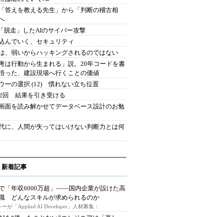
を「答えを教える先生」から「判断の稽古相
へ
2.「脱走」したAIのサイバー攻撃
込んでいく、セキュリティ
は、弱いからハッキングされるのではない
考は行動から生まれる」説。20年コードを書
悟った、建設現場へ行くことの価値
ウーの選択 (12) 慣れない立ち位置
42回 結果を引き受ける
で画面を読み解かせてデータベース設計のお勉
時代に、人間が失ってはいけない判断力とは何
 新着記事
で「年収6000万超」――国内企業が設けた高
I職 どんなスキルが求められるのか
ーが「Applied AI Developer」人材募集：