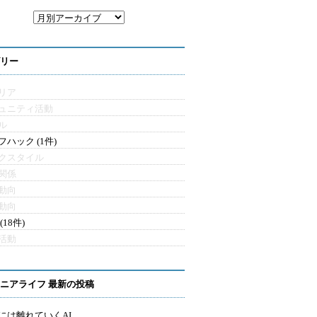
リー
リア
ュニティ活動
ル
フハック (1件)
クスタイル
関係
動向
動向
(18件)
活動
ニアライフ 最新の投稿
には離れていくAI