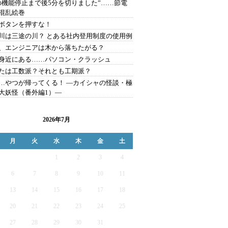
の機能停止まで後5分を切りました”……節電
混乱絵巻
ボタンを押すな！
川は三途の川？ とある社内登用制度の使用例
、エンジニアは木から落ちたがる？
身近にある……パソコン・クラッシュ
たは工数派？それとも工期派？
…やつが帰ってくる！ ―カイシャの怪談・極
大妖怪（番外編1）―
2026年7月
月
火
水
木
金
土
1
2
3
4
6
7
8
9
10
11
13
14
15
16
17
18
20
21
22
23
24
25
27
28
29
30
31