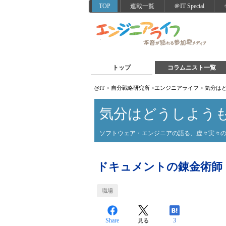
TOP
連載一覧
＠IT Special
トップ
コラムニスト一覧
@IT
>
自分戦略研究所
>
エンジニアライフ
>
気分はど
気分はどうしようも
ソフトウェア・エンジニアの語る、虚々実々
ドキュメントの錬金術師
職場
Share
3
見る