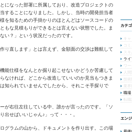
とになった部署に所属しており、改造プロジェクトの
当することになりました。しかし、当時の開発担当者
様を知るための手掛かりのほとんどはソースコードの
カテゴ
ともな見積もりができるとは言えない状態でした。ま
ない？」という状況だったのです。
キャ
コミ
作り直します」とは言えず、金額面の交渉は難航して
スキ
ライ
ワー
機能仕様をなんとか掘り起こせないかどうか苦慮して
人間
らなければ、どこから改造していいのか見当もつきま
技術
は知られていませんでしたから、それこそ手探りで
業界
職場 
転職
ーが右往左往している中、誰かが言ったのです。「ソ
り出せばいいじゃん♪」って・・・。
エンジ
ログラムの山から、ドキュメントを作り出す。この場
最後