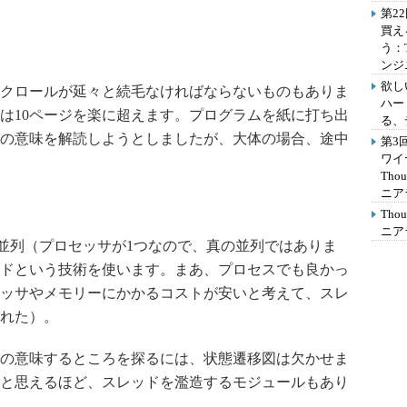
第2
買え
う：
ンジ
欲し
クロールが延々と続毛なければならないものもありま
ハー
は10ページを楽に超えます。プログラムを紙に打ち出
る、
の意味を解読しようとしましたが、大体の場合、途中
第3
ワイ
Th
ニア
Th
ニア
並列（プロセッサが1つなので、真の並列ではありま
ドという技術を使います。まあ、プロセスでも良かっ
ッサやメモリーにかかるコストが安いと考えて、スレ
れた）。
の意味するところを探るには、状態遷移図は欠かせま
と思えるほど、スレッドを濫造するモジュールもあり