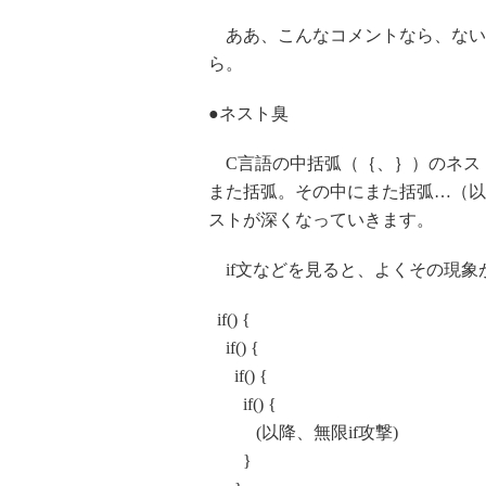
ああ、こんなコメントなら、ない
ら。
●ネスト臭
C言語の中括弧（｛、｝）のネス
また括弧。その中にまた括弧…（以
ストが深くなっていきます。
if文などを見ると、よくその現象
if() {
if() {
if() {
if() {
(以降、無限if攻撃)
}