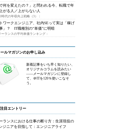
Iで何を変えたの？」と問われる今、転職で年
上がる人／上がらない人
AI時代の年収向上戦略（3）：
トワークエンジニア、社内SEって実は「稼げ
事」？ IT職種別の“単価”に明暗
フリーランスの平均単価ランキング：
メールマガジンのお申し込み
新着記事をいち早く知りたい、
オリジナルコラムを読みたい
――メールマガジンに登録し
て、＠ITを120％使いこなそ
う。
注目エントリー
ーランスにおける仕事の断り方：生涯現役の
エンジニアを目指して：エンジニアライフ