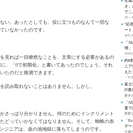
生成
さ」
でこ
20
ない。あったとしても、役に立つものなんて一切な
“応
ていなかったのです。
ート
＠IT
「A
増」
40
を見れば一目瞭然なことを、文章にする必要があるの
約8
書に、「0で初期化」と書いてあったのでしょう。それ
ニア
えた
いたのだと推測できます。
「や
富士
を読み取れないことはありません。しかし、
IT
夏休
「A
査で
かさっぱり分かりません。何のためにインクリメント
重要
「E
たどっていかなくてはなりません。そして、蜘蛛の糸
デー
エンジニアは、血の池地獄に落ちてしまうのです。
今週の