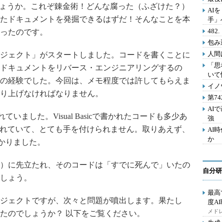
しょうか。これぞ錬金術！どんな腐った（ふざけた？）
AI
たドキュメントを発掘できるはずだ！そんなことを本
手」
48
ったのです。
包み
人間
ジェクト」がスタートしました。コードを書くことに
「思
ドキュメントをリバース・エンジニアリングするの
いて
の経験でした。今回は、メモ程度では許してもらえま
イノ
り上げなければなりません。
第7
AI
ました。Visual Basicで書かれたコードも多少あ
強
まれていて、とても手を付けられません。取りあえず、
AI
か
かりました。
）に先立たれ、そのコードは「すでに死んで」いたの
自分研
しょう。
最高
ジェクトですが、次々と問題が噴出します。果たし
度A
メドレ
たのでしょうか？ 以下をご覧ください。