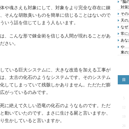
“脳
対策
体や魂さえも対象にして、対象をより完全な存在に錬
その
、そんな胡散臭いものを簡単に信じることはないので
天の
ういう話を信じてしまう人もいます。
なぜ
常に
は、こんな形で錬金術を信じる人間が現れることがあ
あな
ださい。
や…
東の
している巨大システムに、大きな改造を加える工事が
は、太古の化石のようなシステムです。そのシステム
日
化してしまっていて残骸しかありません。ただただ膨
広がっているのみです。
5
死に絶えて久しい恐竜の化石のようなものです。ただ
12
と動いていたのです。まさに生ける屍と言いますか、
19
り生かしていると言いますか。
26