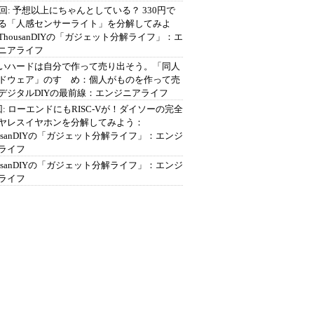
2回: 予想以上にちゃんとしている？ 330円で
る「人感センサーライト」を分解してみよ
ThousanDIYの「ガジェット分解ライフ」：エ
ニアライフ
いハードは自分で作って売り出そう。「同人
ドウェア」のすゝめ：個人がものを作って売
デジタルDIYの最前線：エンジニアライフ
回: ローエンドにもRISC-Vが！ダイソーの完全
ヤレスイヤホンを分解してみよう：
ousanDIYの「ガジェット分解ライフ」：エンジ
ライフ
ousanDIYの「ガジェット分解ライフ」：エンジ
ライフ