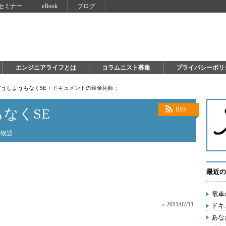
セミナー
eBook
ブログ
エンジニアライフとは
コラムニスト募集
プライバシーポリ
うしようもなくSE
>
ドキュメントの錬金術師：
なくSE
RSS
の物語
最近の
電車
»
2011/07/11
ドキ
あな