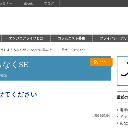
セミナー
eBook
ブログ
エンジニアライフとは
コラムニスト募集
プライバシーポリ
うしようもなくSE
>
あなたの脳みそ、、、見せてください：
なくSE
RSS
の物語
せてください
最近の
電車
»
2011/07/04
ドキ
あな