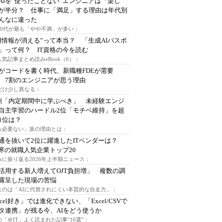
AIを“使ったことない”エンジニアは「楽し
が半分？ 仕事に「満足」する理由は年代別
んなに違った
～30代が最も「やや不満」が多い：
用情報が消える”って本当？ 「生成AIパスポ
」って何？ IT資格の今を読む
人気記事まとめ読みeBook（6）：
Iがコードを書く時代、新職種FDEが需要
 7割のエンジニアが思う理由
代だけ少し異なる：
割「内定期間中に学ぶべき」 未経験エンジ
自主学習のハードル2位「モチベ維持」を超
1位は？
る必要ない」派の理由とは：
通を抜いて2位に躍進したITベンダーは？
業界の就職人気企業トップ20
みに振り返る2026年上半期ニュース：
I活用する新人増えてOJT負担増」 複数の調
露呈した現場の苦悩
なのは「AIに代替されにくい本質的な自走力」：
xcel好き」では進化できない、「Excel/CSVで
タ連携」が残る今、AIをどう使うか
「＠IT」よく読まれた記事“10選”：