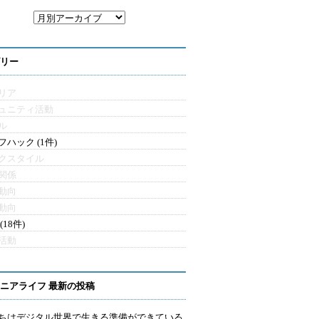
リー
リア
ュニティ活動
ル
フハック (1件)
クスタイル
関係
動向
動向
(18件)
活動
ニアライフ 最新の投稿
ちはデジタル世界で生きる準備ができている