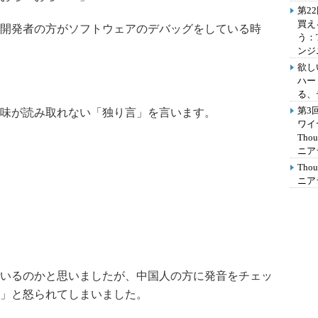
第2
買え
開発者の方がソフトウェアのデバッグをしている時
う：
ンジ
欲し
ハー
る、
第3
味が読み取れない「独り言」を言います。
ワイ
Th
ニア
Th
ニア
いるのかと思いましたが、中国人の方に発音をチェッ
」と怒られてしまいました。