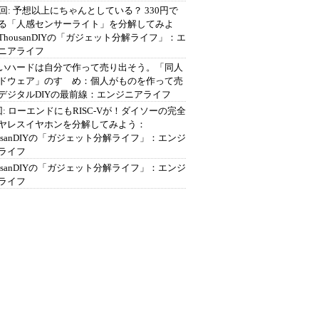
2回: 予想以上にちゃんとしている？ 330円で
る「人感センサーライト」を分解してみよ
ThousanDIYの「ガジェット分解ライフ」：エ
ニアライフ
いハードは自分で作って売り出そう。「同人
ドウェア」のすゝめ：個人がものを作って売
デジタルDIYの最前線：エンジニアライフ
回: ローエンドにもRISC-Vが！ダイソーの完全
ヤレスイヤホンを分解してみよう：
ousanDIYの「ガジェット分解ライフ」：エンジ
ライフ
ousanDIYの「ガジェット分解ライフ」：エンジ
ライフ