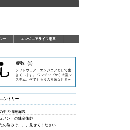
シー
エンジニアライフ憲章
虚数（i）
ソフトウェア・エンジニアとして生
きています。 ワンチップから大型シ
ステム、何でもありの素敵な世界ｗ
エントリー
の中の情報漏洩
ュメントの錬金術師
たの脳みそ、、、見せてください