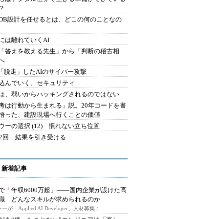
？
にDB設計を任せるとは、どこの何のことなの
には離れていくAI
を「答えを教える先生」から「判断の稽古相
へ
2.「脱走」したAIのサイバー攻撃
込んでいく、セキュリティ
は、弱いからハッキングされるのではない
考は行動から生まれる」説。20年コードを書
悟った、建設現場へ行くことの価値
ウーの選択 (12) 慣れない立ち位置
42回 結果を引き受ける
 新着記事
で「年収6000万超」――国内企業が設けた高
I職 どんなスキルが求められるのか
ーが「Applied AI Developer」人材募集：