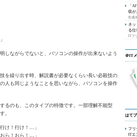
「A
収が
生成
ネッ
る仕
IT
」
明しながらでないと、パソコンの操作が出来ないよう
＠IT
技を繰り出す時、解説書が必要なくらい長い必殺技の
の人も同じようなことを思いながら、パソコンを操作
するのも、このタイプの特徴です。一部理解不能型
す。
はてブ
行け！行け！…」
フリ
IT
おら！おら！…」