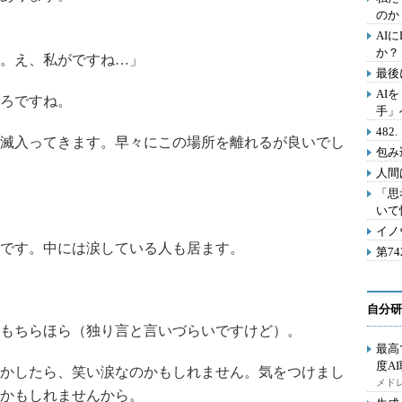
のか
AI
か？
。え、私がですね…」
最後
AI
ろですね。
手」
48
滅入ってきます。早々にこの場所を離れるが良いでし
包み
人間
「思
いて
イノ
です。中には涙している人も居ます。
第7
自分研
もちらほら（独り言と言いづらいですけど）。
最高
度A
かしたら、笑い涙なのかもしれません。気をつけまし
メドレ
かもしれませんから。