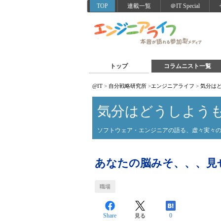
TOP
連載一覧
＠IT Special
トップ
コラムニスト一覧
@IT
>
自分戦略研究所
>
エンジニアライフ
>
気分はど
気分はどうしようも
ソフトウェア・エンジニアの語る、虚々実々
あなたの脳みそ、、、見
職場
Share
0
見る