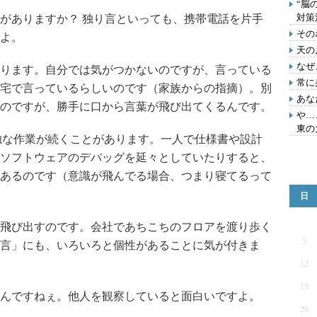
“脳
対策
がありますか？ 独り言といっても、携帯電話を片手
その
よ。
天の
なぜ
ります。自分では気がつかないのですが、言っている
常に
宅で言っているらしいのです（家族からの指摘）。別
あな
のですが、勝手に口から言葉が飛び出てくるんです。
や…
東の
独な作業が続くことがあります。一人で仕様書や設計
ソフトウェアのデバッグを延々としていたりすると、
あるのです（意識が飛んでる場合、つまり寝てるって
日
飛び出すのです。会社であちこちのフロアを渡り歩く
5
言」にも、いろいろと個性があることに気が付きま
12
19
んですねぇ。他人を観察していると面白いですよ。
26