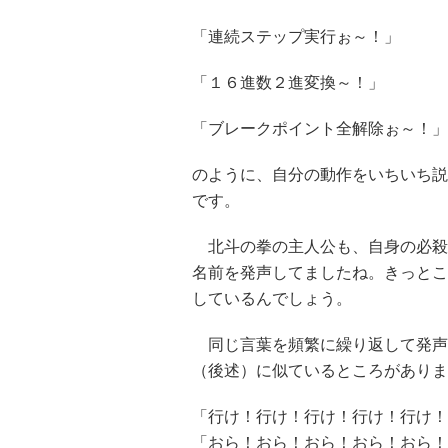
「連続ステップ実行ぉ～！」
「１６進数２進変換～！」
「ブレークポイント全解除ぉ～！」
のように、自分の動作をいちいち説
です。
北斗の拳の主人公も、自身の必殺
名前を発声してましたね。きっとこ
しているんでしょう。
同じ言葉を頻繁に繰り返して発声
（後述）に似ているところがありま
「行け！行け！行け！行け！行け！
「おら！おら！おら！おら！おら！