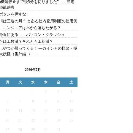
の機能停止まで後5分を切りました”……節電
混乱絵巻
ボタンを押すな！
川は三途の川？ とある社内登用制度の使用例
、エンジニアは木から落ちたがる？
身近にある……パソコン・クラッシュ
たは工数派？それとも工期派？
…やつが帰ってくる！ ―カイシャの怪談・極
大妖怪（番外編1）―
2026年7月
月
火
水
木
金
土
1
2
3
4
6
7
8
9
10
11
13
14
15
16
17
18
20
21
22
23
24
25
27
28
29
30
31