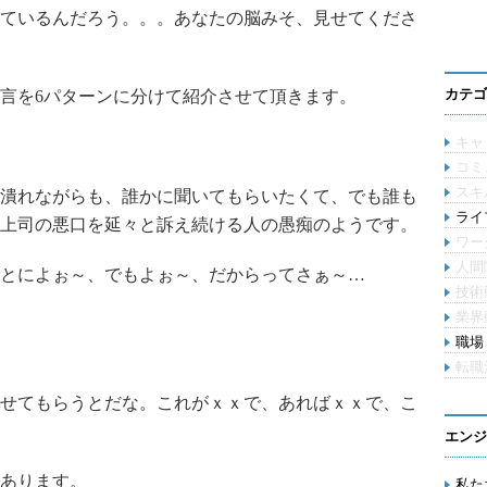
ているんだろう。。。あなたの脳みそ、見せてくださ
カテゴ
言を6パターンに分けて紹介させて頂きます。
キャ
コミ
スキ
潰れながらも、誰かに聞いてもらいたくて、でも誰も
ライ
上司の悪口を延々と訴え続ける人の愚痴のようです。
ワー
人間
とによぉ～、でもよぉ～、だからってさぁ～…
技術
業界
職場 
転職
せてもらうとだな。これがｘｘで、あればｘｘで、こ
エンジ
あります。
私た