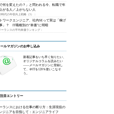
Iで何を変えたの？」と問われる今、転職で年
上がる人／上がらない人
AI時代の年収向上戦略（3）：
トワークエンジニア、社内SEって実は「稼げ
事」？ IT職種別の“単価”に明暗
フリーランスの平均単価ランキング：
メールマガジンのお申し込み
新着記事をいち早く知りたい、
オリジナルコラムを読みたい
――メールマガジンに登録し
て、＠ITを120％使いこなそ
う。
注目エントリー
ーランスにおける仕事の断り方：生涯現役の
エンジニアを目指して：エンジニアライフ