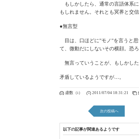
もしかしたら、通常の言語体系に
もしれません。それとも冥界と交信
●無言型
目は、口ほどに”モノ”を言うと思
て、微動だにしないその横顔。恐ろ
無言っていうことが、もしかした
矛盾しているようですが…。
虚数（i）
2011/07/04 18:31:21
次の投稿へ
以下の記事が関連あるようです