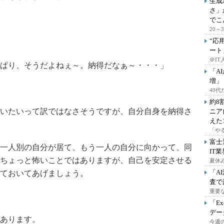
生成
さ」
でこ
20
“応
ート
＠IT
ぱり、そうだよねぇ～。納得だなぁ～・・・」
「A
増」
40
約8
いたいって訳ではなさそうですが、自分自身を納得さ
ニア
えた
「や
富士
一人別の自分が居て、もう一人の自分に向かって、同
IT
ちょっと怖いことではありますが、自己を安定させる
夏休
「A
ておいてあげましょう。
査で
重要
「E
デー
あります。
今週の