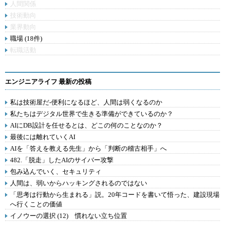
人間関係
技術動向
業界動向
職場 (18件)
転職活動
エンジニアライフ 最新の投稿
私は技術屋だ-便利になるほど、人間は弱くなるのか
私たちはデジタル世界で生きる準備ができているのか？
AIにDB設計を任せるとは、どこの何のことなのか？
最後には離れていくAI
AIを「答えを教える先生」から「判断の稽古相手」へ
482.「脱走」したAIのサイバー攻撃
包み込んでいく、セキュリティ
人間は、弱いからハッキングされるのではない
「思考は行動から生まれる」説。20年コードを書いて悟った、建設現場
へ行くことの価値
イノウーの選択 (12) 慣れない立ち位置