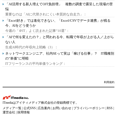
「AI活用する新人増えてOJT負担増」 複数の調査で露呈した現場の苦
悩
重要なのは「AIに代替されにくい本質的な自走力」：
「Excel好き」では進化できない、「Excel/CSVでデータ連携」が残る
今、AIをどう使うか
今週の「＠IT」よく読まれた記事“10選”：
「AIで何を変えたの？」と問われる今、転職で年収が上がる人／上がら
ない人
生成AI時代の年収向上戦略（3）：
ネットワークエンジニア、社内SEって実は「稼げる仕事」？ IT職種別
の“単価”に明暗
ITフリーランスの平均単価ランキング：
利用規約
ITmediaはアイティメディア株式会社の登録商標です。
メディア一覧
|
公式SNS
|
広告案内
|
お問い合わせ
|
プライバシーポリシー
|
RSS
|
運営会社
|
採用情報