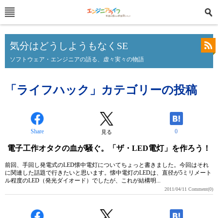
気分はどうしようもなくSE
ソフトウェア・エンジニアの語る、虚々実々の物語
「ライフハック」カテゴリーの投稿
Share
0
見る
電子工作オタクの血が騒ぐ。「ザ・LED電灯」を作ろう！
前回、手回し発電式のLED懐中電灯についてちょっと書きました。今回はそれ
に関連した話題で行きたいと思います。懐中電灯のLEDは、直径が5ミリメート
ル程度のLED（発光ダイオード）でしたが、これが結構明...
2011/04/11
Comment(0)