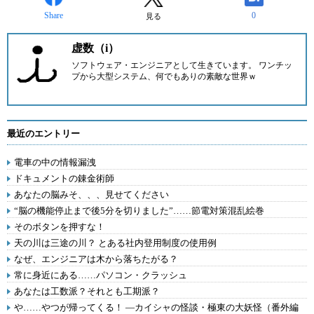
Share
0
見る
虚数（i）
ソフトウェア・エンジニアとして生きています。 ワンチッ
プから大型システム、何でもありの素敵な世界ｗ
最近のエントリー
電車の中の情報漏洩
ドキュメントの錬金術師
あなたの脳みそ、、、見せてください
“脳の機能停止まで後5分を切りました”……節電対策混乱絵巻
そのボタンを押すな！
天の川は三途の川？ とある社内登用制度の使用例
なぜ、エンジニアは木から落ちたがる？
常に身近にある……パソコン・クラッシュ
あなたは工数派？それとも工期派？
や……やつが帰ってくる！ ―カイシャの怪談・極東の大妖怪（番外編