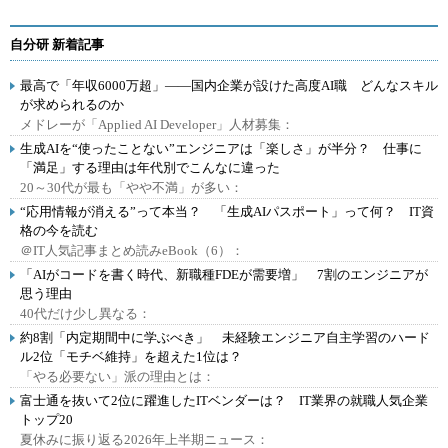
自分研 新着記事
最高で「年収6000万超」――国内企業が設けた高度AI職 どんなスキル
が求められるのか
メドレーが「Applied AI Developer」人材募集：
生成AIを“使ったことない”エンジニアは「楽しさ」が半分？ 仕事に
「満足」する理由は年代別でこんなに違った
20～30代が最も「やや不満」が多い：
“応用情報が消える”って本当？ 「生成AIパスポート」って何？ IT資
格の今を読む
＠IT人気記事まとめ読みeBook（6）：
「AIがコードを書く時代、新職種FDEが需要増」 7割のエンジニアが
思う理由
40代だけ少し異なる：
約8割「内定期間中に学ぶべき」 未経験エンジニア自主学習のハード
ル2位「モチベ維持」を超えた1位は？
「やる必要ない」派の理由とは：
富士通を抜いて2位に躍進したITベンダーは？ IT業界の就職人気企業
トップ20
夏休みに振り返る2026年上半期ニュース：