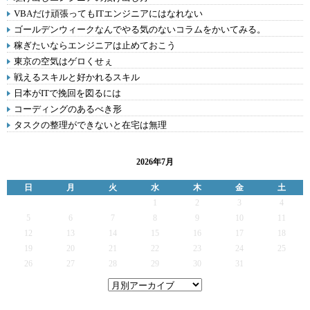
VBAだけ頑張ってもITエンジニアにはなれない
ゴールデンウィークなんでやる気のないコラムをかいてみる。
稼ぎたいならエンジニアは止めておこう
東京の空気はゲロくせぇ
戦えるスキルと好かれるスキル
日本がITで挽回を図るには
コーディングのあるべき形
タスクの整理ができないと在宅は無理
2026年7月
日
月
火
水
木
金
土
1
2
3
4
5
6
7
8
9
10
11
12
13
14
15
16
17
18
19
20
21
22
23
24
25
26
27
28
29
30
31