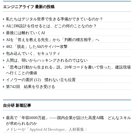
エンジニアライフ 最新の投稿
私たちはデジタル世界で生きる準備ができているのか？
AIにDB設計を任せるとは、どこの何のことなのか？
最後には離れていくAI
AIを「答えを教える先生」から「判断の稽古相手」へ
482.「脱走」したAIのサイバー攻撃
包み込んでいく、セキュリティ
人間は、弱いからハッキングされるのではない
「思考は行動から生まれる」説。20年コードを書いて悟った、建設現場
へ行くことの価値
イノウーの選択 (12) 慣れない立ち位置
第742回 結果を引き受ける
自分研 新着記事
最高で「年収6000万超」――国内企業が設けた高度AI職 どんなスキル
が求められるのか
メドレーが「Applied AI Developer」人材募集：