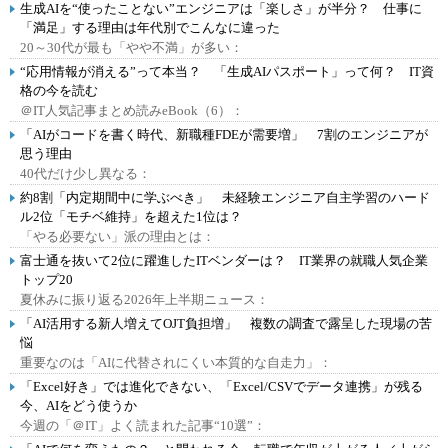
生成AIを“使ったことない”エンジニアは「楽しさ」が半分？ 仕事に
「満足」する理由は年代別でこんなに違った
20～30代が最も「やや不満」が多い：
“応用情報が消える”って本当？ 「生成AIパスポート」って何？ IT資
格の今を読む
＠IT人気記事まとめ読みeBook（6）：
「AIがコードを書く時代、新職種FDEが需要増」 7割のエンジニアが
思う理由
40代だけ少し異なる：
約8割「内定期間中に学ぶべき」 未経験エンジニア自主学習のハード
ル2位「モチベ維持」を超えた1位は？
「やる必要ない」派の理由とは：
富士通を抜いて2位に躍進したITベンダーは？ IT業界の就職人気企業
トップ20
夏休みに振り返る2026年上半期ニュース：
「AI活用する新人増えてOJT負担増」 複数の調査で露呈した現場の苦
悩
重要なのは「AIに代替されにくい本質的な自走力」：
「Excel好き」では進化できない、「Excel/CSVでデータ連携」が残る
今、AIをどう使うか
今週の「＠IT」よく読まれた記事“10選”：