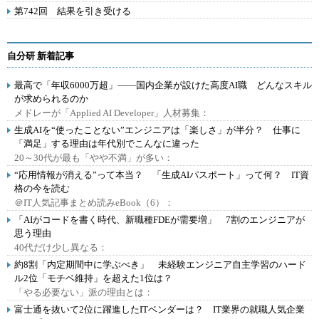
第742回 結果を引き受ける
自分研 新着記事
最高で「年収6000万超」――国内企業が設けた高度AI職 どんなスキル
が求められるのか
メドレーが「Applied AI Developer」人材募集：
生成AIを“使ったことない”エンジニアは「楽しさ」が半分？ 仕事に
「満足」する理由は年代別でこんなに違った
20～30代が最も「やや不満」が多い：
“応用情報が消える”って本当？ 「生成AIパスポート」って何？ IT資
格の今を読む
＠IT人気記事まとめ読みeBook（6）：
「AIがコードを書く時代、新職種FDEが需要増」 7割のエンジニアが
思う理由
40代だけ少し異なる：
約8割「内定期間中に学ぶべき」 未経験エンジニア自主学習のハード
ル2位「モチベ維持」を超えた1位は？
「やる必要ない」派の理由とは：
富士通を抜いて2位に躍進したITベンダーは？ IT業界の就職人気企業