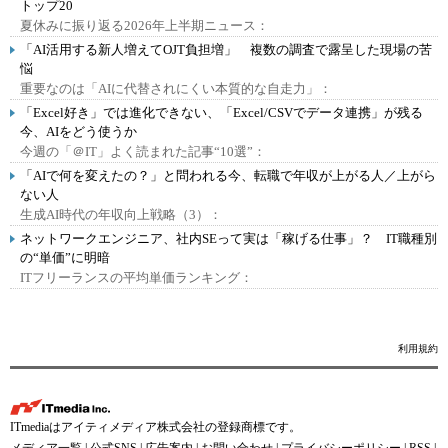
トップ20
夏休みに振り返る2026年上半期ニュース：
「AI活用する新人増えてOJT負担増」 複数の調査で露呈した現場の苦
悩
重要なのは「AIに代替されにくい本質的な自走力」：
「Excel好き」では進化できない、「Excel/CSVでデータ連携」が残る
今、AIをどう使うか
今週の「＠IT」よく読まれた記事“10選”：
「AIで何を変えたの？」と問われる今、転職で年収が上がる人／上がら
ない人
生成AI時代の年収向上戦略（3）：
ネットワークエンジニア、社内SEって実は「稼げる仕事」？ IT職種別
の“単価”に明暗
ITフリーランスの平均単価ランキング：
利用規約
ITmediaはアイティメディア株式会社の登録商標です。