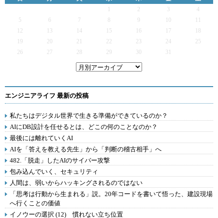
1
2
3
4
5
6
7
8
9
10
11
12
13
14
15
16
17
18
19
20
21
22
23
24
25
26
27
28
29
30
31
エンジニアライフ 最新の投稿
私たちはデジタル世界で生きる準備ができているのか？
AIにDB設計を任せるとは、どこの何のことなのか？
最後には離れていくAI
AIを「答えを教える先生」から「判断の稽古相手」へ
482.「脱走」したAIのサイバー攻撃
包み込んでいく、セキュリティ
人間は、弱いからハッキングされるのではない
「思考は行動から生まれる」説。20年コードを書いて悟った、建設現場
へ行くことの価値
イノウーの選択 (12) 慣れない立ち位置