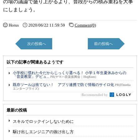
の場の議論で盛り上がるより、普段からの積み重ねを大事
にしましょう。
Horus
2020/06/22 11:59:59
Comment(0)
次の投稿へ
前の投稿へ
以下の記事が関連あるようです
小学校に慣れた今だからじっくり選べる！ 小学１年生夏休みからの
「音楽教室」デビュ...
PR(ヤマハ音楽振興会｜HugKum)
既存ツールは捨てない！ アプリ連携で防ぐ情報のサイロ化
PR(ITmedia
エンタープライズ)
Recommended by
最新の投稿
スキルでロックインしないために
駆け出しエンジニアの抜け出し方