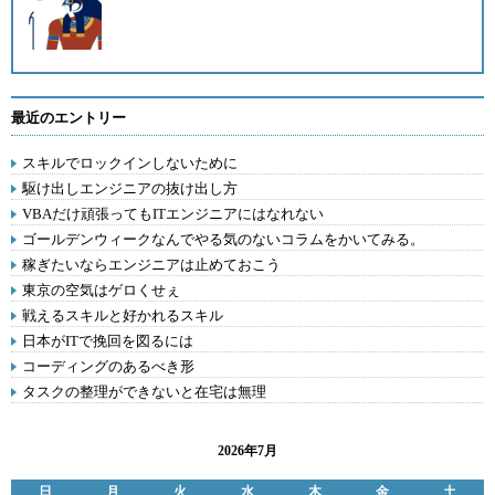
最近のエントリー
スキルでロックインしないために
駆け出しエンジニアの抜け出し方
VBAだけ頑張ってもITエンジニアにはなれない
ゴールデンウィークなんでやる気のないコラムをかいてみる。
稼ぎたいならエンジニアは止めておこう
東京の空気はゲロくせぇ
戦えるスキルと好かれるスキル
日本がITで挽回を図るには
コーディングのあるべき形
タスクの整理ができないと在宅は無理
2026年7月
日
月
火
水
木
金
土