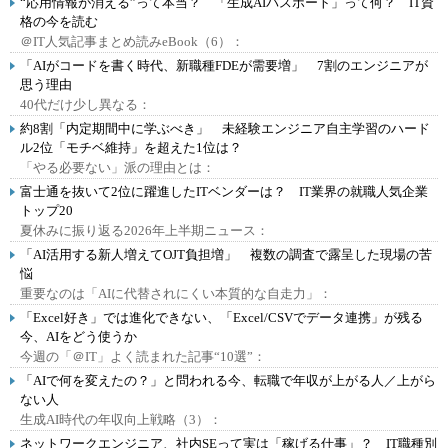
“応用情報が消える”って本当？ 「生成AIパスポート」って何？ IT資
格の今を読む
＠IT人気記事まとめ読みeBook（6）：
「AIがコードを書く時代、新職種FDEが需要増」 7割のエンジニアが
思う理由
40代だけ少し異なる：
約8割「内定期間中に学ぶべき」 未経験エンジニア自主学習のハード
ル2位「モチベ維持」を超えた1位は？
「やる必要ない」派の理由とは：
富士通を抜いて2位に躍進したITベンダーは？ IT業界の就職人気企業
トップ20
夏休みに振り返る2026年上半期ニュース：
「AI活用する新人増えてOJT負担増」 複数の調査で露呈した現場の苦
悩
重要なのは「AIに代替されにくい本質的な自走力」：
「Excel好き」では進化できない、「Excel/CSVでデータ連携」が残る
今、AIをどう使うか
今週の「＠IT」よく読まれた記事“10選”：
「AIで何を変えたの？」と問われる今、転職で年収が上がる人／上がら
ない人
生成AI時代の年収向上戦略（3）：
ネットワークエンジニア、社内SEって実は「稼げる仕事」？ IT職種別