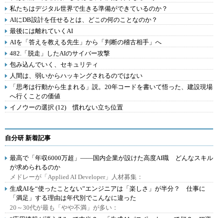
私たちはデジタル世界で生きる準備ができているのか？
AIにDB設計を任せるとは、どこの何のことなのか？
最後には離れていくAI
AIを「答えを教える先生」から「判断の稽古相手」へ
482.「脱走」したAIのサイバー攻撃
包み込んでいく、セキュリティ
人間は、弱いからハッキングされるのではない
「思考は行動から生まれる」説。20年コードを書いて悟った、建設現場
へ行くことの価値
イノウーの選択 (12) 慣れない立ち位置
自分研 新着記事
最高で「年収6000万超」――国内企業が設けた高度AI職 どんなスキル
が求められるのか
メドレーが「Applied AI Developer」人材募集：
生成AIを“使ったことない”エンジニアは「楽しさ」が半分？ 仕事に
「満足」する理由は年代別でこんなに違った
20～30代が最も「やや不満」が多い：