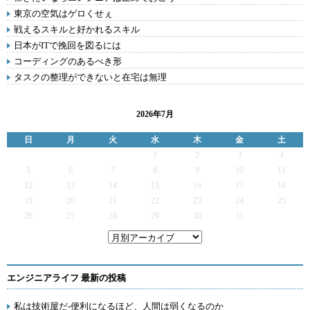
東京の空気はゲロくせぇ
戦えるスキルと好かれるスキル
日本がITで挽回を図るには
コーディングのあるべき形
タスクの整理ができないと在宅は無理
2026年7月
日
月
火
水
木
金
土
1
2
3
4
5
6
7
8
9
10
11
12
13
14
15
16
17
18
19
20
21
22
23
24
25
26
27
28
29
30
31
エンジニアライフ 最新の投稿
私は技術屋だ-便利になるほど、人間は弱くなるのか