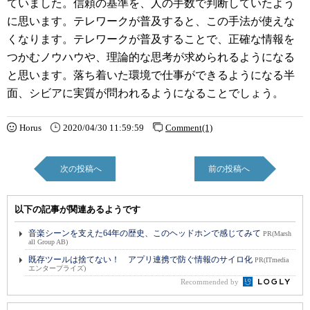
ていました。信頼の基準を、人の手数で判断していたよう
に思います。テレワークが普及すると、この手法が使えな
くなります。テレワークが普及することで、正確な情報を
つかむノウハウや、理論的な思考が求められるようになる
と思います。落ち着いた環境で仕事ができるようになる半
面、シビアに実質が問われるようになることでしょう。
Horus
2020/04/30 11:59:59
Comment(1)
次の投稿へ
前の投稿へ
以下の記事が関連あるようです
音楽シーンを支えた64年の歴史、このヘッドホンで感じてみて
PR(Marsh
all Group AB)
既存ツールは捨てない！ アプリ連携で防ぐ情報のサイロ化
PR(ITmedia
エンタープライズ)
Recommended by