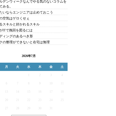
ルデンウィークなんでやる気のないコラムを
てみる。
たいならエンジニアは止めておこう
の空気はゲロくせぇ
るスキルと好かれるスキル
がITで挽回を図るには
ディングのあるべき形
クの整理ができないと在宅は無理
2026年7月
月
火
水
木
金
土
1
2
3
4
6
7
8
9
10
11
13
14
15
16
17
18
20
21
22
23
24
25
27
28
29
30
31