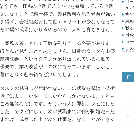
ゴー
でなくても、IT系の企業でノウハウを蓄積している企業
かい
をこなすことで精一杯で、業務改善を怠る傾向が強い
稼ぎ
東京
を得ず、会社組織として動くメリットが少なくなって
戦え
その場の成果ばかり求めるので、人材も育ちません。
日本
コー
「業務改善」として工数を割り当てる必要がありま
タス
ほとんど見たことがありません。日常のタスクを山盛
業務改善」というタスクが盛り込まれている程度で
優先で、業務改善が二の次になっています。しかも、
善にとりくむ余裕など無いでしょう。
日
タスクの見直しが行われない。この状況を私は「技術
場ではよく「いや、忙しいからしかたないよ。」とも
5
ころ無能なだけです。そういう人は即刻、クビにした
12
した上でクビにして、次の就職までに何が問題だった
19
すれば、成長した上で次の仕事をこなすことができる
26