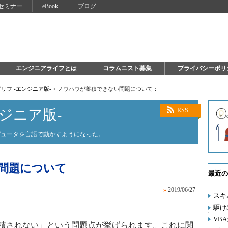
セミナー
eBook
ブログ
エンジニアライフとは
コラムニスト募集
プライバシーポリ
リフ -エンジニア版-
>
ノウハウが蓄積できない問題について：
ジニア版-
RSS
ピュータを言語で動かすようになった。
問題について
最近の
»
2019/06/27
スキ
駆け
VB
蓄積されない」という問題点が挙げられます。これに関