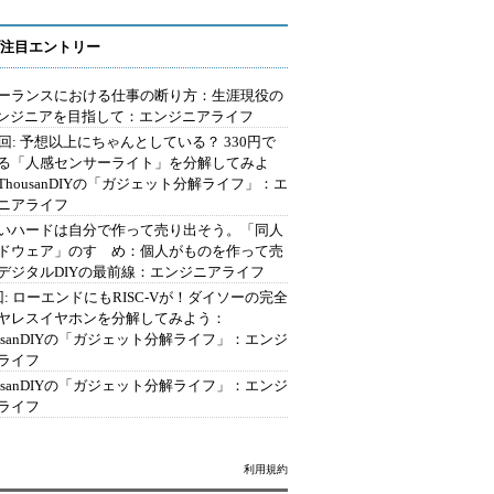
注目エントリー
ーランスにおける仕事の断り方：生涯現役の
エンジニアを目指して：エンジニアライフ
2回: 予想以上にちゃんとしている？ 330円で
る「人感センサーライト」を分解してみよ
ThousanDIYの「ガジェット分解ライフ」：エ
ニアライフ
いハードは自分で作って売り出そう。「同人
ドウェア」のすゝめ：個人がものを作って売
デジタルDIYの最前線：エンジニアライフ
回: ローエンドにもRISC-Vが！ダイソーの完全
ヤレスイヤホンを分解してみよう：
ousanDIYの「ガジェット分解ライフ」：エンジ
ライフ
ousanDIYの「ガジェット分解ライフ」：エンジ
ライフ
利用規約