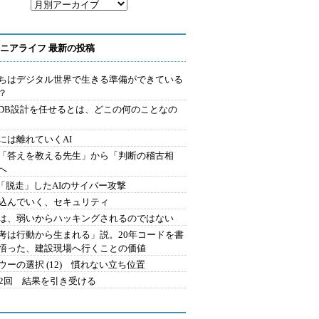
ニアライフ 最新の投稿
ちはデジタル世界で生きる準備ができている
？
にDB設計を任せるとは、どこの何のことなの
には離れていくAI
を「答えを教える先生」から「判断の稽古相
へ
2.「脱走」したAIのサイバー攻撃
込んでいく、セキュリティ
は、弱いからハッキングされるのではない
考は行動から生まれる」説。20年コードを書
悟った、建設現場へ行くことの価値
ウーの選択 (12) 慣れない立ち位置
42回 結果を引き受ける