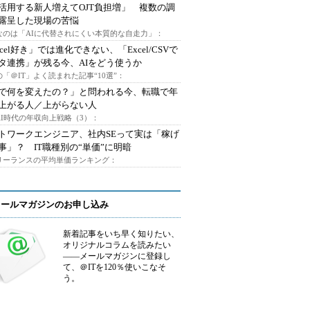
I活用する新人増えてOJT負担増」 複数の調
露呈した現場の苦悩
なのは「AIに代替されにくい本質的な自走力」：
xcel好き」では進化できない、「Excel/CSVで
タ連携」が残る今、AIをどう使うか
「＠IT」よく読まれた記事“10選”：
Iで何を変えたの？」と問われる今、転職で年
上がる人／上がらない人
AI時代の年収向上戦略（3）：
トワークエンジニア、社内SEって実は「稼げ
事」？ IT職種別の“単価”に明暗
フリーランスの平均単価ランキング：
メールマガジンのお申し込み
新着記事をいち早く知りたい、
オリジナルコラムを読みたい
――メールマガジンに登録し
て、＠ITを120％使いこなそ
う。