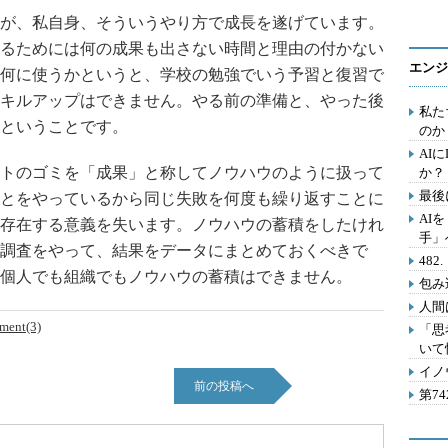
が、私自身、そういうやり方で成長を遂げています。
るためには何の成果も出さない時間と理由の付かない
エンジ
何に使うかというと、学校の勉強でいう予習と復習で
キルアップはできません。やる前の準備と、やった後
私た
ということです。
のか
AI
トのゴミを「成果」と称してノウハウのように扱って
か？
最後
とをやっているから同じ失敗を何度も繰り返すことに
AI
存在する意義を失います。ノウハウの蓄積をしたけれ
手」
調査をやって、結果をデータにまとめておくべきで
48
個人でも組織でもノウハウの蓄積はできません。
包み
人間
ment(3)
「思
いて
イノ
前の投稿へ
第7