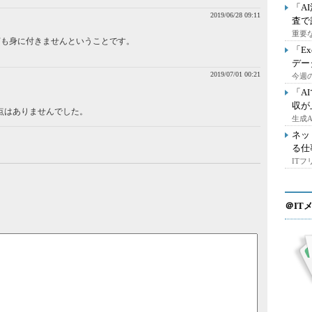
「A
2019/06/28 09:11
査で
重要
何も身に付きませんということです。
「E
デー
2019/07/01 00:21
今週の
「A
収が
点はありませんでした。
生成
ネッ
る仕
IT
＠IT