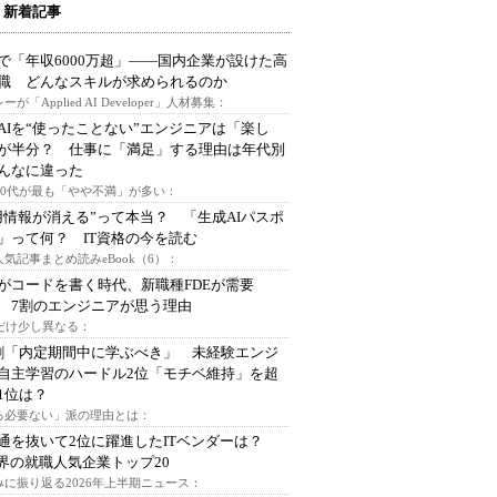
 新着記事
で「年収6000万超」――国内企業が設けた高
I職 どんなスキルが求められるのか
ーが「Applied AI Developer」人材募集：
AIを“使ったことない”エンジニアは「楽し
が半分？ 仕事に「満足」する理由は年代別
んなに違った
～30代が最も「やや不満」が多い：
用情報が消える”って本当？ 「生成AIパスポ
」って何？ IT資格の今を読む
人気記事まとめ読みeBook（6）：
Iがコードを書く時代、新職種FDEが需要
 7割のエンジニアが思う理由
代だけ少し異なる：
割「内定期間中に学ぶべき」 未経験エンジ
自主学習のハードル2位「モチベ維持」を超
1位は？
る必要ない」派の理由とは：
通を抜いて2位に躍進したITベンダーは？
業界の就職人気企業トップ20
みに振り返る2026年上半期ニュース：