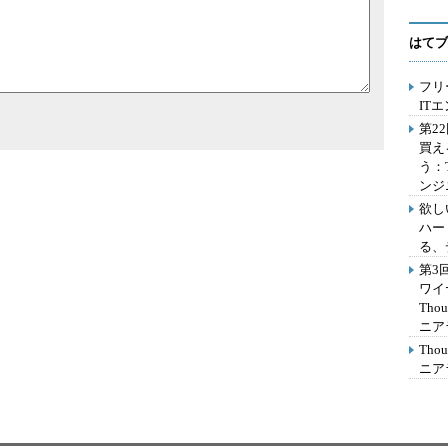
はてブ
フリ
IT
第2
買え
う：
ンジ
欲し
ハー
る、
第3
ワイ
Th
ニア
Th
ニア