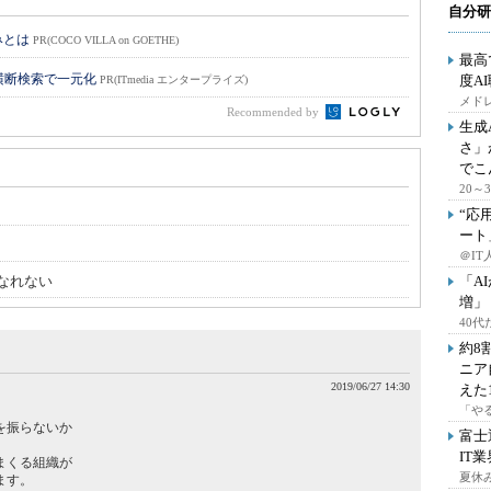
自分研
みとは
PR(COCO VILLA on GOETHE)
最高
横断検索で一元化
度A
PR(ITmedia エンタープライズ)
メドレ
Recommended by
生成
さ」
でこ
20
“応
ート
＠IT
はなれない
「A
増」
40
約8
ニア
2019/06/27 14:30
えた
「や
を振らないか
富士
IT
まくる組織が
夏休
ます。