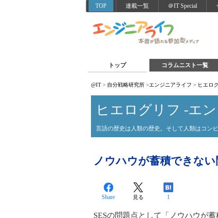
TOP
連載一覧
＠IT Special
トップ
コラムニスト一覧
@IT
>
自分戦略研究所
>
エンジニアライフ
>
ヒエログ
ヒエログリフ -エン
言語の歴史は人類の歴史。そして人類はコン
ノウハウが蓄積できない
Share
1
見る
SESの問題点として「ノウハウが