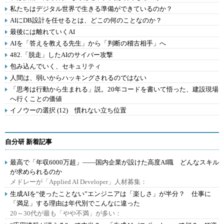
私たちはデジタル世界で生きる準備ができているのか？
AIにDB設計を任せるとは、どこの何のことなのか？
最後には離れていくAI
AIを「答えを教える先生」から「判断の稽古相手」へ
482.「脱走」したAIのサイバー攻撃
包み込んでいく、セキュリティ
人間は、弱いからハッキングされるのではない
「思考は行動から生まれる」説。20年コードを書いて悟った、建設現場
へ行くことの価値
イノウーの選択 (12) 慣れない立ち位置
自分研 新着記事
最高で「年収6000万超」――国内企業が設けた高度AI職 どんなスキル
が求められるのか
メドレーが「Applied AI Developer」人材募集：
生成AIを“使ったことない”エンジニアは「楽しさ」が半分？ 仕事に
「満足」する理由は年代別でこんなに違った
20～30代が最も「やや不満」が多い：