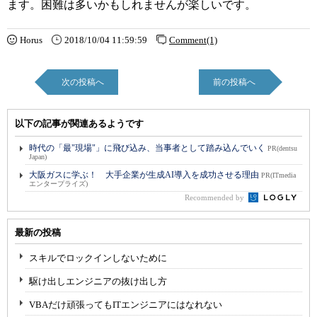
ます。困難は多いかもしれませんが楽しいです。
Horus
2018/10/04 11:59:59
Comment(1)
次の投稿へ
前の投稿へ
以下の記事が関連あるようです
時代の「最"現場"」に飛び込み、当事者として踏み込んでいく
PR(dentsu
Japan)
大阪ガスに学ぶ！ 大手企業が生成AI導入を成功させる理由
PR(ITmedia
エンタープライズ)
Recommended by
最新の投稿
スキルでロックインしないために
駆け出しエンジニアの抜け出し方
VBAだけ頑張ってもITエンジニアにはなれない