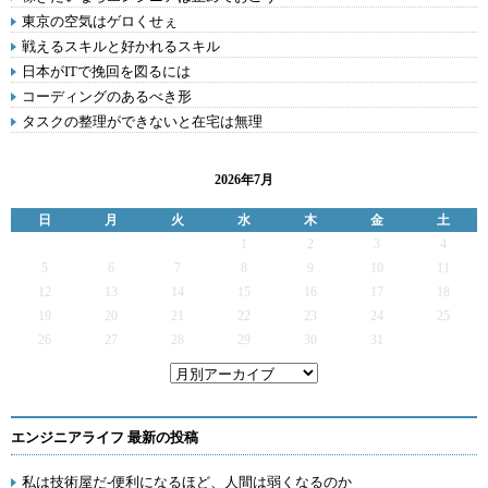
東京の空気はゲロくせぇ
戦えるスキルと好かれるスキル
日本がITで挽回を図るには
コーディングのあるべき形
タスクの整理ができないと在宅は無理
2026年7月
日
月
火
水
木
金
土
1
2
3
4
5
6
7
8
9
10
11
12
13
14
15
16
17
18
19
20
21
22
23
24
25
26
27
28
29
30
31
エンジニアライフ 最新の投稿
私は技術屋だ-便利になるほど、人間は弱くなるのか