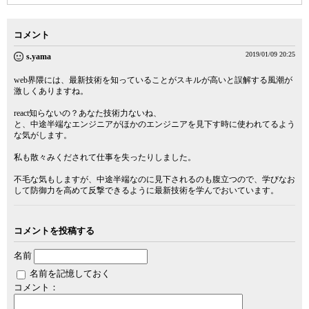
コメント
2019/01/09 20:25
s.yama
web界隈には、最新技術を知っていることがスキルが高いと誤解する風潮が
激しくありますね。
react知らないの？あなた技術力ないね、
と、中途半端なエンジニアがほかのエンジニアを見下す時に使われてるよう
な気がします。
私も散々みくだされて仕事を失ったりしました。
不毛な気もしますが、中途半端なのに見下されるのも腹立つので、学びなお
して防御力を高めて反撃できるように最新技術を学んでおいています。
コメントを投稿する
名前
名前を記憶しておく
コメント：