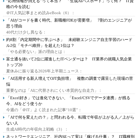
“応用情報が消える”って本当？ 「生成AIパスポート」って何？ IT資
格の今を読む
＠IT人気記事まとめ読みeBook（6）：
「AIがコードを書く時代、新職種FDEが需要増」 7割のエンジニアが
思う理由
40代だけ少し異なる：
約8割「内定期間中に学ぶべき」 未経験エンジニア自主学習のハード
ル2位「モチベ維持」を超えた1位は？
「やる必要ない」派の理由とは：
富士通を抜いて2位に躍進したITベンダーは？ IT業界の就職人気企業
トップ20
夏休みに振り返る2026年上半期ニュース：
「AI活用する新人増えてOJT負担増」 複数の調査で露呈した現場の苦
悩
重要なのは「AIに代替されにくい本質的な自走力」：
「Excel好き」では進化できない、「Excel/CSVでデータ連携」が残る
今、AIをどう使うか
今週の「＠IT」よく読まれた記事“10選”：
「AIで何を変えたの？」と問われる今、転職で年収が上がる人／上がら
ない人
生成AI時代の年収向上戦略（3）：
ネットワークエンジニア、社内SEって実は「稼げる仕事」？ IT職種別