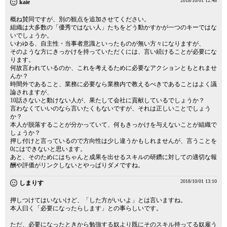
2018/10/01 12:48
kaie
概ね賛同ですが、別の観点を追加させてください。
組織は大多数の「優秀ではない人」たちをどう動かすかが一つのキーではな
いでしょうか。
いわゆる、自主性・当事者意識といったものが無い方々になりますが、
そのような方にきっかけを持っていただくには、言い続けることが必要にな
ります。
何故言われているのか、これを考えるために必要なアクションともとれませ
んか？
時間外であること、業務に必要なら業務内で教えるべきであることはよく議
論されますが、
10話さないと動けない人が、果たして会社に貢献しているでしょうか？
言わなくていいのなら言いたくもないですが、それは正しいことでしょう
か？
本人が脱落することが分かっていて、何もきっかけを与えないことが組織で
しょうか？
押し付けと言っているので方向性は少し違うかもしれませんが、言うことを
0にはできないと思います。
あと、そのためにはちゃんと成果を出せるスキルの研鑽に対しての適切な報
酬や評価がリンクしないとやっぱりダメですね。
2018/10/01 13:10
しまりす
押しつけてはいないけど、「した方がいいよ」とは言いますね。
本人曰く「必要になったらします」との事らしいです。
ただ、必要になったときから勉強する奴より既にそのスキル持ってる奴雇う