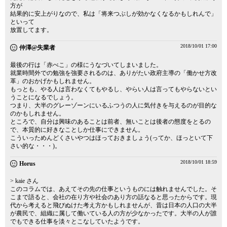
方が
結果的に安上がりなので、私は「将来つぶしが効かなくなるかもしれんで」
といって
放置してます。
2018/10/01 17:00
仲澤@失業者
最後の行は「赤べこ」の様にうなづいてしまいました。
就業時間外での勉強を強要されるのは、ありがたい政府主導の「働かせ方改
革」のおかげかもしれません。
もっとも、やる人は言わなくてもやるし、やらい人は言ってもやらないとい
うことになるでしょう。
つまり、大半のグレーゾーンにいるふつうの人に気付きを与えるのが目的な
のかもしれません。
ところで、自分は興味のあることは前者、無いことは後者の態度をとるの
で、本質的に好きなことしか仕事にできません。
こういっためんどくさいやつはほっておきましょう(ってか、ほっといて下
さい的な・・・)。
2018/10/01 18:59
Horus
> kaie さん
このコラムでは、あえてその先の仕事というものには触れませんでした。そ
こまで語ると、会社の在り方や社会のあり方の話なると思ったからです。現
代から考えると飛びぬけた考え方かもしれませんが、昔は日本の人口の大半
が農民で、組織に属して働いている人の方が少なかったです。大半の人が誰
でもできる仕事を淡々とこなしていたようです。