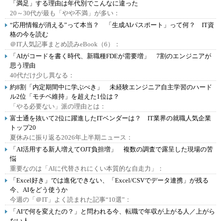
「満足」する理由は年代別でこんなに違った
20～30代が最も「やや不満」が多い：
“応用情報が消える”って本当？ 「生成AIパスポート」って何？ IT資
格の今を読む
＠IT人気記事まとめ読みeBook（6）：
「AIがコードを書く時代、新職種FDEが需要増」 7割のエンジニアが
思う理由
40代だけ少し異なる：
約8割「内定期間中に学ぶべき」 未経験エンジニア自主学習のハード
ル2位「モチベ維持」を超えた1位は？
「やる必要ない」派の理由とは：
富士通を抜いて2位に躍進したITベンダーは？ IT業界の就職人気企業
トップ20
夏休みに振り返る2026年上半期ニュース：
「AI活用する新人増えてOJT負担増」 複数の調査で露呈した現場の苦
悩
重要なのは「AIに代替されにくい本質的な自走力」：
「Excel好き」では進化できない、「Excel/CSVでデータ連携」が残る
今、AIをどう使うか
今週の「＠IT」よく読まれた記事“10選”：
「AIで何を変えたの？」と問われる今、転職で年収が上がる人／上がら
ない人