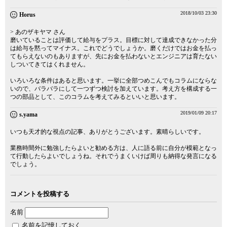
2018/10/03 23:30
Horus
> あのザキヤマ さん
磨いていることは評価して給与をプラス。目標に対して達成できなかった分
は給与を黙ってマイナス。これでどうでしょうか。磨くだけではお金を払っ
てもらえないのもありますが、先にお金を払わないとエンジニアは育たない
しついてきてはくれません。
いろいろな条件はあると思います。一挙に全部つめこんでもコラムにならな
いので、バラバラにして一つずつ検討を加えています。考え方を構成する一
つの部品として、このコラムを考えてみるといいと思います。
2019/01/09 20:17
s.yama
いつも天才的な視点の記事、ありがとうございます。素晴らしいです。
業務時間外に勉強したらよいと勧める方は、人に語る前に自分が模範となっ
て行動したらよいでしょうね。それでうまくいけば周りも納得な発言になる
でしょう。
コメントを投稿する
名前
名前を記憶しておく