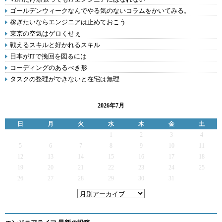
ゴールデンウィークなんでやる気のないコラムをかいてみる。
稼ぎたいならエンジニアは止めておこう
東京の空気はゲロくせぇ
戦えるスキルと好かれるスキル
日本がITで挽回を図るには
コーディングのあるべき形
タスクの整理ができないと在宅は無理
2026年7月
日
月
火
水
木
金
土
1
2
3
4
5
6
7
8
9
10
11
12
13
14
15
16
17
18
19
20
21
22
23
24
25
26
27
28
29
30
31