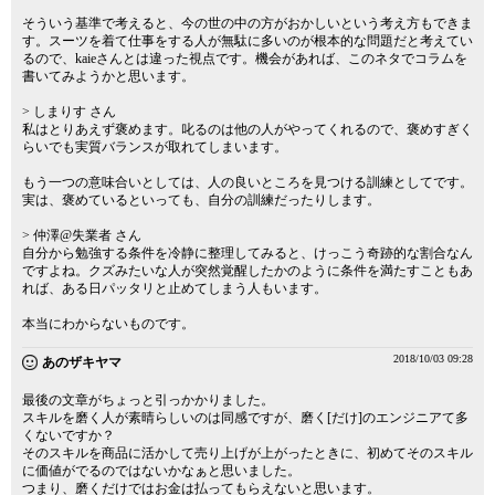
そういう基準で考えると、今の世の中の方がおかしいという考え方もできま
す。スーツを着て仕事をする人が無駄に多いのが根本的な問題だと考えてい
るので、kaieさんとは違った視点です。機会があれば、このネタでコラムを
書いてみようかと思います。
> しまりす さん
私はとりあえず褒めます。叱るのは他の人がやってくれるので、褒めすぎく
らいでも実質バランスが取れてしまいます。
もう一つの意味合いとしては、人の良いところを見つける訓練としてです。
実は、褒めているといっても、自分の訓練だったりします。
> 仲澤@失業者 さん
自分から勉強する条件を冷静に整理してみると、けっこう奇跡的な割合なん
ですよね。クズみたいな人が突然覚醒したかのように条件を満たすこともあ
れば、ある日パッタリと止めてしまう人もいます。
本当にわからないものです。
2018/10/03 09:28
あのザキヤマ
最後の文章がちょっと引っかかりました。
スキルを磨く人が素晴らしいのは同感ですが、磨く[だけ]のエンジニアて多
くないですか？
そのスキルを商品に活かして売り上げが上がったときに、初めてそのスキル
に価値がでるのではないかなぁと思いました。
つまり、磨くだけではお金は払ってもらえないと思います。