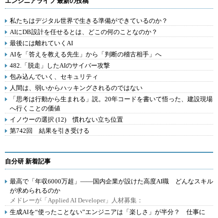
エンジニアライフ 最新の投稿
私たちはデジタル世界で生きる準備ができているのか？
AIにDB設計を任せるとは、どこの何のことなのか？
最後には離れていくAI
AIを「答えを教える先生」から「判断の稽古相手」へ
482.「脱走」したAIのサイバー攻撃
包み込んでいく、セキュリティ
人間は、弱いからハッキングされるのではない
「思考は行動から生まれる」説。20年コードを書いて悟った、建設現場
へ行くことの価値
イノウーの選択 (12) 慣れない立ち位置
第742回 結果を引き受ける
自分研 新着記事
最高で「年収6000万超」――国内企業が設けた高度AI職 どんなスキル
が求められるのか
メドレーが「Applied AI Developer」人材募集：
生成AIを“使ったことない”エンジニアは「楽しさ」が半分？ 仕事に