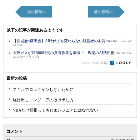
次の投稿へ
前の投稿へ
以下の記事が関連あるようです
【見城徹×藤田晋】AI時代でも変わらない経営者の本質
PR(FINCHI on GO
ETHE)
大阪ガスが月2000時間の共有作業を削減！ 現場のAI活用術
PR(ITmedia
エンタープライズ)
Recommended by
最新の投稿
スキルでロックインしないために
駆け出しエンジニアの抜け出し方
VBAだけ頑張ってもITエンジニアにはなれない
コメント