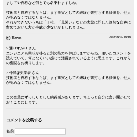
ましてや自称など何とでも名乗れますしね。
技術者と自称するならば、まず事実としての経験が裏打ちする価値を、他人
が認めなくてはなりません。
それができないうちは「丁稚」「見習い」などの実態に即した適切な自称に
留めておいた方が事故が少ないかもしれません。
2018/09/05 19:19
Horus
> 通りすがり さん
エンジニアも興味が移ると別の能力を伸ばしますからね。頂いたコメントを
読んでいて、何となくいい感じで活躍されているように思えます。これから
の奮闘をお祈りします。
> 仲澤@失業者 さん
技術者と自称するならば、まず事実としての経験が裏打ちする価値を、他人
が認めなくてはなりません。
↑
この言葉にずっしりとした納得感があります。ちょっと自分に言い聞かせて
おくことにします。
コメントを投稿する
名前