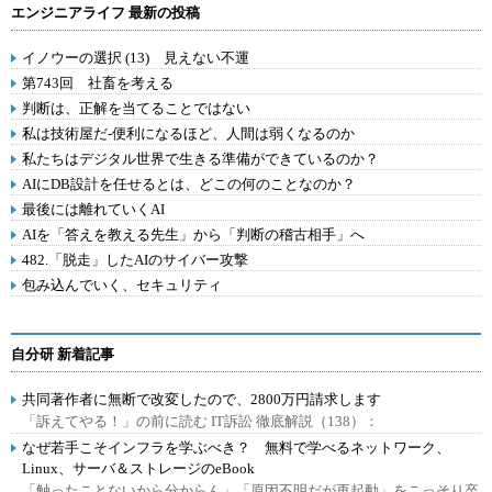
エンジニアライフ 最新の投稿
イノウーの選択 (13) 見えない不運
第743回 社畜を考える
判断は、正解を当てることではない
私は技術屋だ-便利になるほど、人間は弱くなるのか
私たちはデジタル世界で生きる準備ができているのか？
AIにDB設計を任せるとは、どこの何のことなのか？
最後には離れていくAI
AIを「答えを教える先生」から「判断の稽古相手」へ
482.「脱走」したAIのサイバー攻撃
包み込んでいく、セキュリティ
自分研 新着記事
共同著作者に無断で改変したので、2800万円請求します
「訴えてやる！」の前に読む IT訴訟 徹底解説（138）：
なぜ若手こそインフラを学ぶべき？ 無料で学べるネットワーク、
Linux、サーバ＆ストレージのeBook
「触ったことないから分からん」「原因不明だが再起動」をこっそり卒