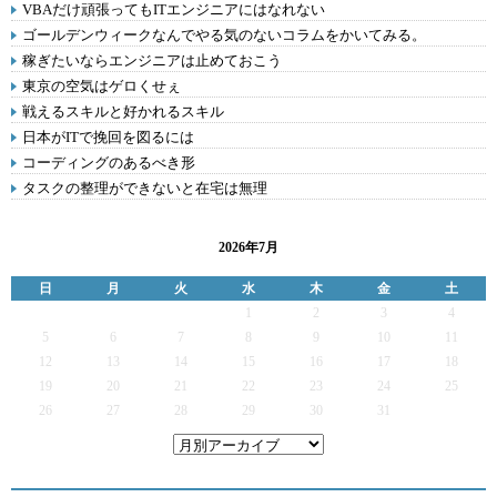
VBAだけ頑張ってもITエンジニアにはなれない
ゴールデンウィークなんでやる気のないコラムをかいてみる。
稼ぎたいならエンジニアは止めておこう
東京の空気はゲロくせぇ
戦えるスキルと好かれるスキル
日本がITで挽回を図るには
コーディングのあるべき形
タスクの整理ができないと在宅は無理
2026年7月
日
月
火
水
木
金
土
1
2
3
4
5
6
7
8
9
10
11
12
13
14
15
16
17
18
19
20
21
22
23
24
25
26
27
28
29
30
31