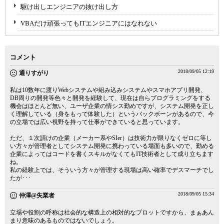
駆け出しエンジニアの抜け出し方
VBAだけ頑張ってもITエンジニアにはなれない
コメント
2018/09/05 12:19
通りすがり
私は10数年に渡りWebシステムや組み込みシステムやスマホアプリ開発、
DB周りの開発等色々と開発を経験して、現在は自らプログラミングをする
機会はほとんど無い、ユーザ企業の情シス勤めですが、システム開発を正し
く理解している（身をもって体験した）というバックボーンがあるので、今
の立場では広い視野を持って仕事ができていると思っています。
ただ、１次請けの企業（メーカー系やSIer）は技術力が限りなくゼロに等し
い方々が管理者としてシステム開発に携わっている場面も多いので、勤める
企業によってはコードを書くスキルがなくてもIT技術者として成り立ちます
ね。
私の経験上では、そういう方々が管理する現場は高い確率でデスマーチでし
たが･･･
2018/09/05 15:34
仲澤@失業者
立場や役割の呼称は社会的な構造上の相対的なプロットですから、まぁあん
まり意味のあるものではないでしょう。