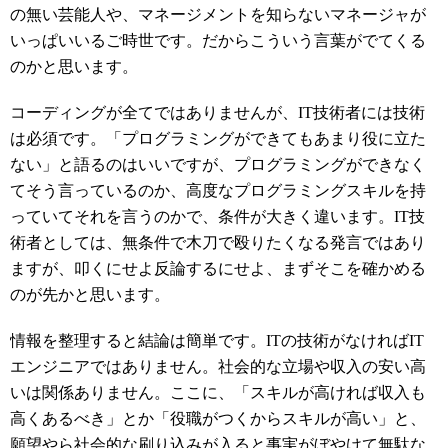
の無い芸能人や、マネージメントを知らないマネージャが
いっぱいいるご時世です。だからこういう言葉がでてくる
のかと思います。
コーディングが全てではありませんが、IT技術者には技術
は必須です。「プログラミングができてもあまり役に立た
ない」と語るのはいいですが、プログラミングができなく
てそう言っているのか、高度なプログラミングスキルを持
っていてそれを言うのかで、条件が大きく違います。IT技
術者としては、無条件で木刀で殴りたくなる発言ではあり
ますが、叩くにせよ反論するにせよ、まずそこを確かめる
のが先かと思います。
情報を整理すると結論は簡単です。ITの技術がなければIT
エンジニアではありません。社会的な立場や収入の安い高
いは関係ありません。ここに、「スキルが高ければ収入も
高くあるべき」とか「役職がつくからスキルが高い」と、
願望やら社会的な刷り込みが入ると事実がぼやけて無駄な