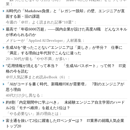
業：
AI時代の「Markdown負債」と「レガシー脱却」の壁、エンジニアが直
面する新・旧の課題
今週の「＠IT」よく読まれた記事“10選”：
最高で「年収6000万超」――国内企業が設けた高度AI職 どんなスキル
が求められるのか
メドレーが「Applied AI Developer」人材募集：
生成AIを“使ったことない”エンジニアは「楽しさ」が半分？ 仕事に
「満足」する理由は年代別でこんなに違った
20～30代が最も「やや不満」が多い：
“応用情報が消える”って本当？ 「生成AIパスポート」って何？ IT資
格の今を読む
＠IT人気記事まとめ読みeBook（6）：
「AIがコードを書く時代、新職種FDEが需要増」 7割のエンジニアが
思う理由
40代だけ少し異なる：
約8割「内定期間中に学ぶべき」 未経験エンジニア自主学習のハード
ル2位「モチベ維持」を超えた1位は？
「やる必要ない」派の理由とは：
富士通を抜いて2位に躍進したITベンダーは？ IT業界の就職人気企業
トップ20