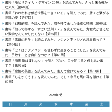
書籍「モビリティ リ・デザイン 2040」を読んでみた。きっと来る確か
な未来【第68回】
書籍「われわれは仮想世界を生きている」を読んでみた。脈々と繋がる
意識の夢【第67回】
書籍「戦略的暇」を読んでみた。暇を持て余した優雅な時間【第66回】
書籍「知って得する、すごい法則７７」を読んでみた。方程式が使えな
い数学なんてやりたくない【第65回】
書籍「悪癖の科学」を読んでみた。マジメと不マジメの境界線って？
【第64回】
書籍「ぼくはテクノロジーを使わずに生きることにした」を読んでみ
た。手放すことは自由なのか？【第63回】
書籍「海馬 脳は疲れない」を読んでみた。目を閉じると何を思い出
す？【第62回】
書籍「怠惰の美徳」を読んでみた。進んで怠けてみる？【第61回】
書籍「しをかくうま」を読んでみた。そして今日も馬に耳を傾ける【第
60回】
2026年7月
日
月
火
水
木
金
土
1
2
3
4