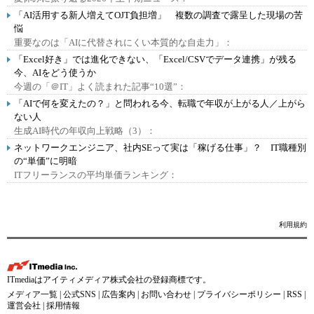
「AI活用する新人増えてOJT負担増」 複数の調査で露呈した現場の苦
悩
重要なのは「AIに代替されにくい本質的な自走力」：
「Excel好き」では進化できない、「Excel/CSVでデータ連携」が残る
今、AIをどう使うか
今週の「＠IT」よく読まれた記事“10選”：
「AIで何を変えたの？」と問われる今、転職で年収が上がる人／上がら
ない人
生成AI時代の年収向上戦略（3）：
ネットワークエンジニア、社内SEって実は「稼げる仕事」？ IT職種別
の“単価”に明暗
ITフリーランスの平均単価ランキング：
利用規約
ITmediaはアイティメディア株式会社の登録商標です。
メディア一覧
|
公式SNS
|
広告案内
|
お問い合わせ
|
プライバシーポリシー
|
RSS
|
運営会社
|
採用情報