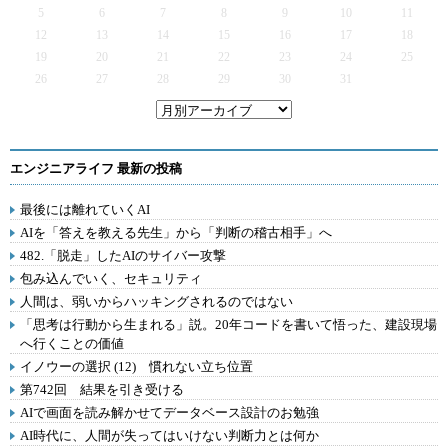
5
6
7
8
9
10
11
12
13
14
15
16
17
18
19
20
21
22
23
24
25
26
27
28
29
30
31
エンジニアライフ 最新の投稿
最後には離れていくAI
AIを「答えを教える先生」から「判断の稽古相手」へ
482.「脱走」したAIのサイバー攻撃
包み込んでいく、セキュリティ
人間は、弱いからハッキングされるのではない
「思考は行動から生まれる」説。20年コードを書いて悟った、建設現場
へ行くことの価値
イノウーの選択 (12) 慣れない立ち位置
第742回 結果を引き受ける
AIで画面を読み解かせてデータベース設計のお勉強
AI時代に、人間が失ってはいけない判断力とは何か