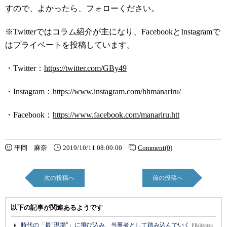
すので、よかったら、フォローください。
※Twitterではコラム紹介が主になり、FacebookとInstagramで
はプライベートを投稿しています。
・Twitter：
https://twitter.com/GBy49
・Instagram：
https://www.instagram.com/
hhmanariru
/
・Facebook：
https://www.facebook.com/manariru.htt
平岡 麻奈
2019/10/11 08:00:00
Comment(0)
次の投稿へ
前の投稿へ
以下の記事が関連あるようです
時代の「最"現場"」に飛び込み、当事者として踏み込んでいく
PR(dentsu