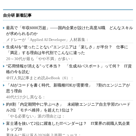
自分研 新着記事
最高で「年収6000万超」――国内企業が設けた高度AI職 どんなスキル
が求められるのか
メドレーが「Applied AI Developer」人材募集：
生成AIを“使ったことない”エンジニアは「楽しさ」が半分？ 仕事に
「満足」する理由は年代別でこんなに違った
20～30代が最も「やや不満」が多い：
“応用情報が消える”って本当？ 「生成AIパスポート」って何？ IT資
格の今を読む
＠IT人気記事まとめ読みeBook（6）：
「AIがコードを書く時代、新職種FDEが需要増」 7割のエンジニアが
思う理由
40代だけ少し異なる：
約8割「内定期間中に学ぶべき」 未経験エンジニア自主学習のハード
ル2位「モチベ維持」を超えた1位は？
「やる必要ない」派の理由とは：
富士通を抜いて2位に躍進したITベンダーは？ IT業界の就職人気企業
トップ20
夏休みに振り返る2026年上半期ニュース：