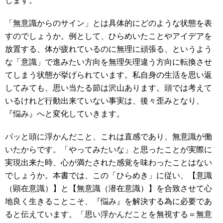
します。
「無意識からのサイン」とは具体的にどのような状態を表
すのでしょうか。例として、ひらめいたことやアイデアを
放置する、体が疲れているのに無理に頑張る、というよう
な「意識」で進みたい方向を無理矢理違う方向に転換させ
てしまう状態が挙げられています。私自身の生活を思い返
してみても、思い当たる節は沢山あります。頭では考えて
いるけれど行動出来ていない事実は、後々歪みとなり、
『悩み』へと変化していきます。
パッと頭に浮かんだこと、これは直感であり、無意識が働
いたからです。「やってみたいな」と思ったことが実際に
実現出来た時、心が満たされた感覚を味わったことはない
でしょうか。本書では、この「ひらめき」に従い、【意識
（顕在意識）】と【無意識（潜在意識）】を合致させて心
地良く生きることこそ、『悩み』を解決する為に必要であ
ると伝えています。「思い浮かんだことを無視する＝無意