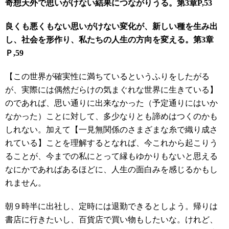
奇想天外で思いがけない結果につながりうる。第3章P,53
良くも悪くもない思いがけない変化が、新しい種を生み出
し、社会を形作り、私たちの人生の方向を変える。第3章
Ｐ,59
【この世界が確実性に満ちているというふりをしたがる
が、実際には偶然だらけの気まぐれな世界に生きている】
のであれば、思い通りに出来なかった（予定通りにはいか
なかった）ことに対して、多少なりとも諦めはつくのかも
しれない。加えて【一見無関係のさまざまな糸で織り成さ
れている】ことを理解するとなれば、今これから起こりう
ることが、今までの私にとって縁もゆかりもないと思える
なにかであればあるほどに、人生の面白みを感じるかもし
れません。
朝９時半に出社し、定時には退勤できるとしよう。帰りは
書店に行きたいし、百貨店で買い物もしたいな。けれど、