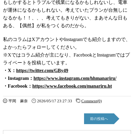
もしかするとトラブルで残業になるかもしれないし、電車
が運休になるかもしれない。考えていたプランが台無しに
なるかも！！、、、考えてもきりがない、まあそんな日も
ある、【偶然】が私をつくるのだから。
私のコラムはXアカウントやInstagramでも紹介しますので、
よかったらフォローしてください。
※Xではコラム紹介が主になり、FacebookとInstagramではプ
ライベートを投稿しています。
・X：
https://twitter.com/GBy49
・Instagram：
https://www.instagram.com/hhmanariru/
・Facebook：
https://www.facebook.com/manarir
u.ht
平岡 麻奈
2026/05/17 23:27:33
Comment(0)
前の投稿へ