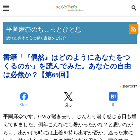
平岡麻奈のちょっとひと息
疲れた身体と心に響く書籍をご紹介
書籍「『偶然』はどのようにあなたをつ
くるのか」を読んでみた。あなたの自由
は必然か？【第69回】
»
2026/05/17
Share
0
見る
平岡麻奈です。
GW
が過ぎ去り、じんわり暑く感じる日も増
えてきました。例年こんなにも暑かったかな？と思いなが
らも、出かける時には上着を持ち出すか否か、迷った末に