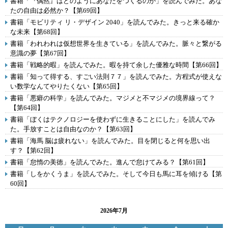
書籍「『偶然』はどのようにあなたをつくるのか」を読んでみた。あな
たの自由は必然か？【第69回】
書籍「モビリティ リ・デザイン 2040」を読んでみた。きっと来る確か
な未来【第68回】
書籍「われわれは仮想世界を生きている」を読んでみた。脈々と繋がる
意識の夢【第67回】
書籍「戦略的暇」を読んでみた。暇を持て余した優雅な時間【第66回】
書籍「知って得する、すごい法則７７」を読んでみた。方程式が使えな
い数学なんてやりたくない【第65回】
書籍「悪癖の科学」を読んでみた。マジメと不マジメの境界線って？
【第64回】
書籍「ぼくはテクノロジーを使わずに生きることにした」を読んでみ
た。手放すことは自由なのか？【第63回】
書籍「海馬 脳は疲れない」を読んでみた。目を閉じると何を思い出
す？【第62回】
書籍「怠惰の美徳」を読んでみた。進んで怠けてみる？【第61回】
書籍「しをかくうま」を読んでみた。そして今日も馬に耳を傾ける【第
60回】
2026年7月