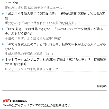
トップ20
夏休みに振り返る2026年上半期ニュース：
「AI活用する新人増えてOJT負担増」 複数の調査で露呈した現場の苦
悩
重要なのは「AIに代替されにくい本質的な自走力」：
「Excel好き」では進化できない、「Excel/CSVでデータ連携」が残る
今、AIをどう使うか
今週の「＠IT」よく読まれた記事“10選”：
「AIで何を変えたの？」と問われる今、転職で年収が上がる人／上がら
ない人
生成AI時代の年収向上戦略（3）：
ネットワークエンジニア、社内SEって実は「稼げる仕事」？ IT職種別
の“単価”に明暗
ITフリーランスの平均単価ランキング：
利用規約
ITmediaはアイティメディア株式会社の登録商標です。