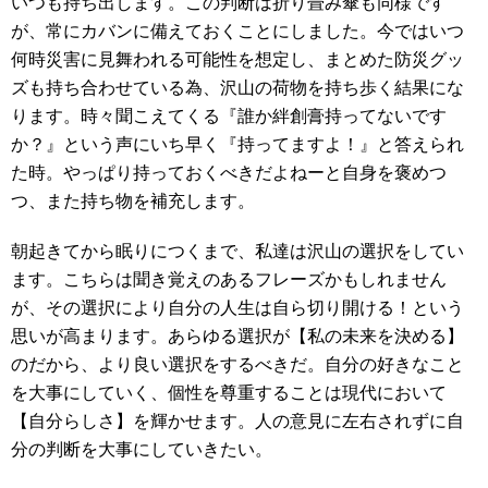
いつも持ち出します。この判断は折り畳み傘も同様です
が、常にカバンに備えておくことにしました。今ではいつ
何時災害に見舞われる可能性を想定し、まとめた防災グッ
ズも持ち合わせている為、沢山の荷物を持ち歩く結果にな
ります。時々聞こえてくる『誰か絆創膏持ってないです
か？』という声にいち早く『持ってますよ！』と答えられ
た時。やっぱり持っておくべきだよねーと自身を褒めつ
つ、また持ち物を補充します。
朝起きてから眠りにつくまで、私達は沢山の選択をしてい
ます。こちらは聞き覚えのあるフレーズかもしれません
が、その選択により自分の人生は自ら切り開ける！という
思いが高まります。あらゆる選択が【私の未来を決める】
のだから、より良い選択をするべきだ。自分の好きなこと
を大事にしていく、個性を尊重することは現代において
【自分らしさ】を輝かせます。人の意見に左右されずに自
分の判断を大事にしていきたい。