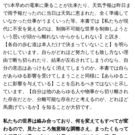
で
1
本早めの電車に乗ることが出来たり、天気予報は昨日ま
で雨予報だったのに当日は天気に恵まれた、全く準備して
いなかった仕事がうまくいった等。本書では【私たちが現
代に不安を覚えるのは、制御不可能な世界を制御しようと
いう思いが頭から離れないからかもしれない】と説き、
【各自の歩む道は本人だけで決まっていないこと】を明ら
かにしています。自らがどれほど努力しても致し方ない理
由で断ち切られたり、結果が左右されてしまうのなら、自
分の意志はあっけもなく消えてしまうのか。本書では自ら
があらゆる影響を受けてしまうことと同様に【あらゆるこ
とに影響を与えている】ことを忘れるべきではないと示し
ています。【自分は他のあらゆる人や物事から切り離され
た存在だとか、分離可能な存在だと考えるのが、どれほど
馬鹿げているか】を知ることが大切です。
私たちの世界は絡み合っており、何を変えてもすべてが変
わるので、見たところ無意味な調整さえ、まったくもって