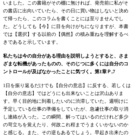
いました。この書籍がその棚に無ければ、発売前に私がそ
の書店に出向いていたら、その日に買い物はしないと決め
て帰ったら、このコラムを書くことには至りませんでし
た。どうしても【今】に目を向けがちになりますが、本書
では【選択】する以前の【偶然】の積み重ねを理解するべ
きであると示しています。
私たちは今の自分がある理由を説明しようとすると、さま
ざまな転機があったものの、そのじつに多くには自分のコ
ントロールが及ばなかったことに気づく。第1章Ｐ,7
1
日を振り返るだけでも【自分の意志】に反する、若しくは
【自分の意志】ではどうにも出来ないことは沢山ありま
す。早く目的地に到着したいのに渋滞していた。週明けに
予定している仕事の準備をしていたが、急遽仕事の取り消
し連絡が入った。この瞬間、解ってはいるのだけれど多少
の苛立ちを覚えたり、何故これ程までうまくいかないのか
と感じる。また、その逆もあるでしょう。早起き出来たの