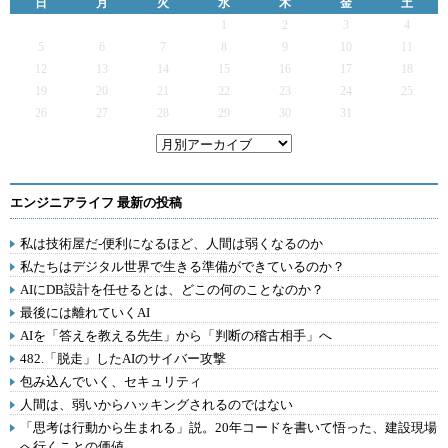
日
月
火
水
木
金
土
1
2
3
4
5
6
7
8
9
10
11
12
13
14
15
16
17
18
19
20
21
22
23
24
25
26
27
28
29
30
31
エンジニアライフ 最新の投稿
私は技術屋だ-便利になるほど、人間は弱くなるのか
私たちはデジタル世界で生きる準備ができているのか？
AIにDB設計を任せるとは、どこの何のことなのか？
最後には離れていくAI
AIを「答えを教える先生」から「判断の稽古相手」へ
482.「脱走」したAIのサイバー攻撃
包み込んでいく、セキュリティ
人間は、弱いからハッキングされるのではない
「思考は行動から生まれる」説。20年コードを書いて悟った、建設現場
へ行くことの価値