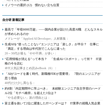
イノウーの選択 (12) 慣れない立ち位置
自分研 新着記事
最高で「年収6000万超」――国内企業が設けた高度AI職 どんなスキル
が求められるのか
メドレーが「Applied AI Developer」人材募集：
生成AIを“使ったことない”エンジニアは「楽しさ」が半分？ 仕事に
「満足」する理由は年代別でこんなに違った
20～30代が最も「やや不満」が多い：
“応用情報が消える”って本当？ 「生成AIパスポート」って何？ IT資
格の今を読む
＠IT人気記事まとめ読みeBook（6）：
「AIがコードを書く時代、新職種FDEが需要増」 7割のエンジニアが
思う理由
40代だけ少し異なる：
約8割「内定期間中に学ぶべき」 未経験エンジニア自主学習のハード
ル2位「モチベ維持」を超えた1位は？
「やる必要ない」派の理由とは：
富士通を抜いて2位に躍進したITベンダーは？ IT業界の就職人気企業