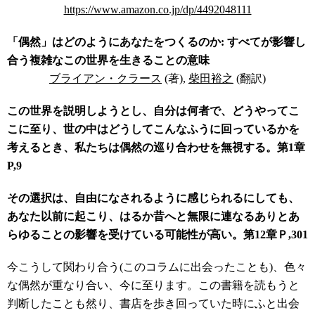
https://www.amazon.co.jp/dp/4492048111
「偶然」はどのようにあなたをつくるのか:
すべてが影響し
合う複雑なこの世界を生きることの意味
ブライアン・クラース
(著),
柴田裕之
(翻訳)
この世界を説明しようとし、自分は何者で、どうやってこ
こに至り、世の中はどうしてこんなふうに回っているかを
考えるとき、私たちは偶然の巡り合わせを無視する。第1章
P,9
その選択は、自由になされるように感じられるにしても、
あなた以前に起こり、はるか昔へと無限に連なるありとあ
らゆることの影響を受けている可能性が高い。第12章Ｐ,301
今こうして関わり合う
(
このコラムに出会ったことも
)
、色々
な偶然が重なり合い、今に至ります。この書籍を読もうと
判断したことも然り、書店を歩き回っていた時にふと出会