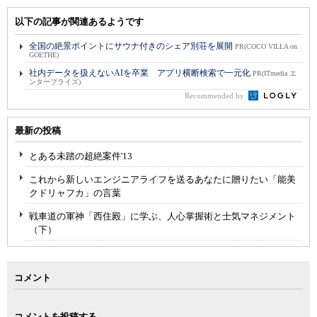
以下の記事が関連あるようです
全国の絶景ポイントにサウナ付きのシェア別荘を展開
PR(COCO VILLA on
GOETHE)
社内データを扱えないAIを卒業 アプリ横断検索で一元化
PR(ITmedia エ
ンタープライズ)
Recommended by
最新の投稿
とある未踏の超絶案件'13
これから新しいエンジニアライフを送るあなたに贈りたい「能美
クドリャフカ」の言葉
戦車道の軍神「西住殿」に学ぶ、人心掌握術と士気マネジメント
（下）
コメント
コメントを投稿する