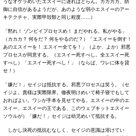
うなオケラめいたエスイーに遅れはとらん。カカカカ、防
御に自信があるようだが、あのような弱小エスイーのアー
キテクチャ、実際甲殻類と同じ程度……）
「黙れ！ ゾンビイプロセスめ！ まだやれる。私がやる」
（カカカ？ 何をだ？ 何をやるのだ？）「エスイーを倒す！
あのエスイーを！ エスイー全てを！」（よか、よか）邪悪
プロセスが同意する。（エスイー死すべし。全エスイー死
すべし）「エスイー死すべし！」（ならば、ワレに体を貸
せ！）
「嫌だ！」セイジは抵抗する。邪悪プロセスは笑う。（セ
イジよ。貴様は実際限界。徹夜明けめいて椅子寝でもして
おればよい。ワシが手本を見せてやる。エスイーの中のエ
スイー、エスイーの王である、このウェブキットエスイー
ソウルが）「嫌だ！」セイジは幼児めいて抵抗する。
しかし決死の抵抗むなしく、セイジの意識は溶けてい