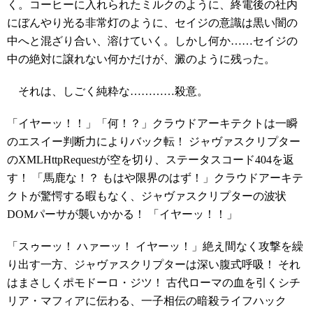
く。コーヒーに入れられたミルクのように、終電後の社内
にぼんやり光る非常灯のように、セイジの意識は黒い闇の
中へと混ざり合い、溶けていく。しかし何か……セイジの
中の絶対に譲れない何かだけが、澱のように残った。
それは、しごく純粋な…………殺意。
「イヤーッ！！」「何！？」クラウドアーキテクトは一瞬
のエスイー判断力によりバック転！ ジャヴァスクリプター
のXMLHttpRequestが空を切り、ステータスコード404を返
す！ 「馬鹿な！？ もはや限界のはず！」クラウドアーキテ
クトが驚愕する暇もなく、ジャヴァスクリプターの波状
DOMパーサが襲いかかる！ 「イヤーッ！！」
「スゥーッ！ ハァーッ！ イヤーッ！」絶え間なく攻撃を繰
り出す一方、ジャヴァスクリプターは深い腹式呼吸！ それ
はまさしくポモドーロ・ジツ！ 古代ローマの血を引くシチ
リア・マフィアに伝わる、一子相伝の暗殺ライフハック