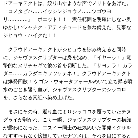
ドアーキテクトは、絞り出すような声でノリトをあげた。
「コノタビハ……イッシンジョウノ……ツゴウヨ
リ…………」 ポエット！！ 責任範囲を明確にしない奥
ゆかしいシャチク・アティチュードを兼ね備えた、見事な
ジヒョウ・ハイクだ！！
クラウドアーキテクトがジヒョウを詠み終えると同時
に、ジャヴァスクリプターは身を沈め、「イヤーッ！」電
撃的なヌリチャギで彼の首を切断した。「サヨナラ！ カラ
ダニ……カラダニキヲツケテネ！」クラウドアーキテクト
は爆発四散！ ケゴン・ウォータフォールめいて立ち昇る噴
水のごとき返り血が、ジャヴァスクリプターのシッコロ
を、さらなる真紅へ染め上げた。
まさにその時。返り血によりシッコロを覆っていたテヌ
グゥイが剥がれ、ごく一瞬、ジャヴァスクリプターの横顔
が露わになった。エスイー同士の狂気めいた開発イクサを
なすすべもなく傍観していたナツメは、それを目にすると