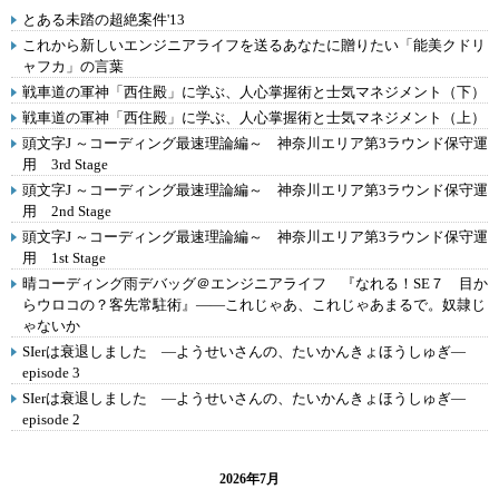
とある未踏の超絶案件'13
これから新しいエンジニアライフを送るあなたに贈りたい「能美クドリ
ャフカ」の言葉
戦車道の軍神「西住殿」に学ぶ、人心掌握術と士気マネジメント（下）
戦車道の軍神「西住殿」に学ぶ、人心掌握術と士気マネジメント（上）
頭文字J ～コーディング最速理論編～ 神奈川エリア第3ラウンド保守運
用 3rd Stage
頭文字J ～コーディング最速理論編～ 神奈川エリア第3ラウンド保守運
用 2nd Stage
頭文字J ～コーディング最速理論編～ 神奈川エリア第3ラウンド保守運
用 1st Stage
晴コーディング雨デバッグ＠エンジニアライフ 『なれる！SE７ 目か
らウロコの？客先常駐術』――これじゃあ、これじゃあまるで。奴隷じ
ゃないか
SIerは衰退しました ―ようせいさんの、たいかんきょほうしゅぎ―
episode 3
SIerは衰退しました ―ようせいさんの、たいかんきょほうしゅぎ―
episode 2
2026年7月