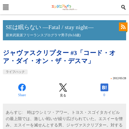
SEは眠らない ―Fatal / stay night―
新米武装派フリーランスプログラマ男子(0x1d歳)
ジャヴァスクリプター #3「コード・オ
ア・ダイ・オン・ザ・デスマ」
ライフハック
»
2012/05/28
Share
0
見る
あらすじ: 時はウシミツ・アワー。トヨス・スゴイタカイビル
の最上階では、激しい戦いが繰り広げられていた。エスイーを憎
み、エスイーを滅せんとする男、ジャヴァスクリプター。対する