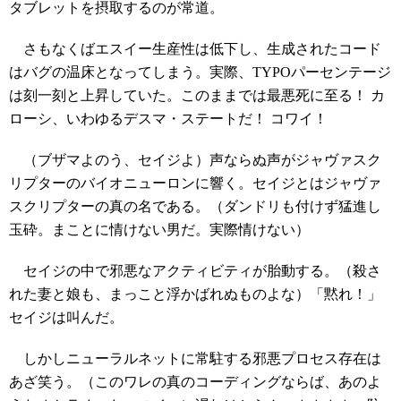
タブレットを摂取するのが常道。
さもなくばエスイー生産性は低下し、生成されたコード
はバグの温床となってしまう。実際、TYPOパーセンテージ
は刻一刻と上昇していた。このままでは最悪死に至る！ カ
ローシ、いわゆるデスマ・ステートだ！ コワイ！
（ブザマよのう、セイジよ）声ならぬ声がジャヴァスク
リプターのバイオニューロンに響く。セイジとはジャヴァ
スクリプターの真の名である。（ダンドリも付けず猛進し
玉砕。まことに情けない男だ。実際情けない）
セイジの中で邪悪なアクティビティが胎動する。（殺さ
れた妻と娘も、まっこと浮かばれぬものよな）「黙れ！」
セイジは叫んだ。
しかしニューラルネットに常駐する邪悪プロセス存在は
あざ笑う。（このワレの真のコーディングならば、あのよ