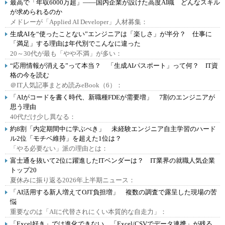
最高で「年収6000万超」――国内企業が設けた高度AI職 どんなスキル
が求められるのか
メドレーが「Applied AI Developer」人材募集：
生成AIを“使ったことない”エンジニアは「楽しさ」が半分？ 仕事に
「満足」する理由は年代別でこんなに違った
20～30代が最も「やや不満」が多い：
“応用情報が消える”って本当？ 「生成AIパスポート」って何？ IT資
格の今を読む
＠IT人気記事まとめ読みeBook（6）：
「AIがコードを書く時代、新職種FDEが需要増」 7割のエンジニアが
思う理由
40代だけ少し異なる：
約8割「内定期間中に学ぶべき」 未経験エンジニア自主学習のハード
ル2位「モチベ維持」を超えた1位は？
「やる必要ない」派の理由とは：
富士通を抜いて2位に躍進したITベンダーは？ IT業界の就職人気企業
トップ20
夏休みに振り返る2026年上半期ニュース：
「AI活用する新人増えてOJT負担増」 複数の調査で露呈した現場の苦
悩
重要なのは「AIに代替されにくい本質的な自走力」：
「Excel好き」では進化できない、「Excel/CSVでデータ連携」が残る