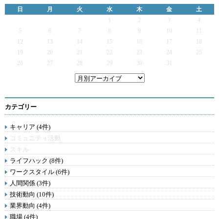
日
月
火
水
木
金
土
1
2
3
4
5
6
7
8
9
10
11
12
13
14
15
16
17
18
19
20
21
22
23
24
25
26
27
28
29
30
31
カテゴリー
キャリア (4件)
コミュニティ活動
スキル
ライフハック (8件)
ワークスタイル (6件)
人間関係 (3件)
技術動向 (10件)
業界動向 (4件)
職場 (4件)