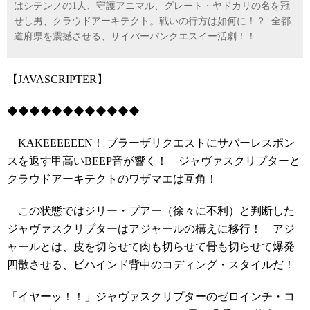
はシテンノの1人、守護アニマル、グレート・ヤドカリの名を冠
せし男、クラウドアーキテクト。戦いの行方は如何に！？ 全都
道府県を震撼させる、サイバーパンクエスイー活劇！！
【JAVASCRIPTER】
◆◆◆◆◆◆◆◆◆◆◆◆
KAKEEEEEEN！ ブラーザリクエストにサバーレスポン
スを返す甲高いBEEP音が響く！ ジャヴァスクリプターと
クラウドアーキテクトのワザマエは互角！
この状態ではジリー・プアー（徐々に不利）と判断した
ジャヴァスクリプターはアジャールの構えに移行！ アジ
ャールとは、皮を切らせて肉も切らせて骨も切らせて爆発
四散させる、ビハインド背中のコディング・スタイルだ！
「イヤーッ！！」ジャヴァスクリプターのゼロインチ・コ