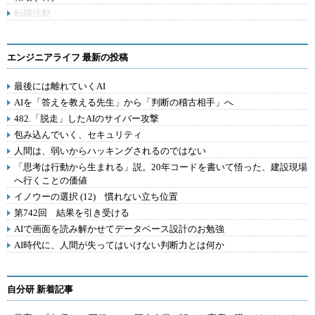
転職活動
エンジニアライフ 最新の投稿
最後には離れていくAI
AIを「答えを教える先生」から「判断の稽古相手」へ
482.「脱走」したAIのサイバー攻撃
包み込んでいく、セキュリティ
人間は、弱いからハッキングされるのではない
「思考は行動から生まれる」説。20年コードを書いて悟った、建設現場
へ行くことの価値
イノウーの選択 (12) 慣れない立ち位置
第742回 結果を引き受ける
AIで画面を読み解かせてデータベース設計のお勉強
AI時代に、人間が失ってはいけない判断力とは何か
自分研 新着記事