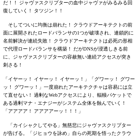
だ！！ ジャヴァスクリプターの血中ジャヴァがみるみる回
復していく！ タツジン！！
そしてついに均衡は崩れた！ クラウドアーキテクトの前
面に展開されたロードバランサの1つが破壊され、連鎖的に
名前解決が連続失敗！ クラウドアーキテクトは必死の形相
で代理ロードバランサを構築！ だがDNSが浸透しきる前
に、ジャヴァスクリプターの容赦無い連続アクセスが突き
刺さる！
「イヤーッ！ イヤーッ！ イヤーッ！」「グワーッ！ グワー
ッ！ グワーッ！」一度崩れたアーキテクチャは容易には立
て直せない！ 過剰なWebアクセスにより、輻輳パケットで
ある過剰マナ・エナジーがシステム全体を蝕んでいく！
「アアアア！ アアアアーッ！！！」
「カイシャクしてやる」無慈悲にジャヴァスクリプター
が告げる。「ジヒョウを詠め」自らの死期を悟ったクラウ