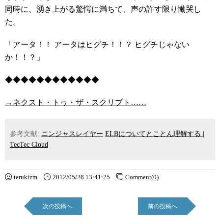
同時に、湧き上がる驚愕に満ちて、声の許す限り慟哭し
た。
「アータ！！ アータはヒグチ！！？ ヒグチじゃない
か！！？」
◆◆◆◆◆◆◆◆◆◆◆◆
→ネクスト・トゥ・ザ・スクリプト……
参考文献:
ニンジャスレイヤー
ELBについてとことん理解する |
TecTec Cloud
terukizm
2012/05/28 13:41:25
Comment(0)
次の投稿へ
前の投稿へ