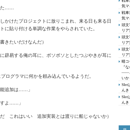
戦車
気マ
た……
戦車
気マ
しかけたプロジェクトに放りこまれ、来る日も来る日
頭文
トに貼り付ける単調な作業をやらされていた。
リア
頭文
書きたいだけなんだ）
リア
頭文
リア第
に辟易する俺の耳に、ボソボソとしたつぶやきが耳に
晴コ
『な
――
にプログラマに何かを頼み込んでいるようだ。
いか
SI
能追加は……」
んきょ
SI
んきょ
すよ……」
だ これはいい 追加実装とは渡りに船じゃないか）