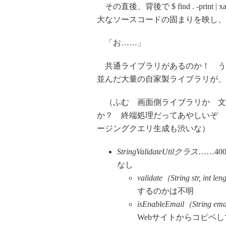
その直後、背後で $ find . -prin
大なソースコードの固まりを映し、
「お……」
共通ライブラリがあるのか！ う
並んだ大量の自家製ライブラリが、
（ふむ 画面側ライブラリか 文字列
か？ 終端処理だってあやしいぞ 
ージングクエリ生成も渋いな）
StringValidateUtilクラス
……4
なし
validate（String str, int le
するのかは不明
isEnableEmail（String em
Webサイトからコピペ