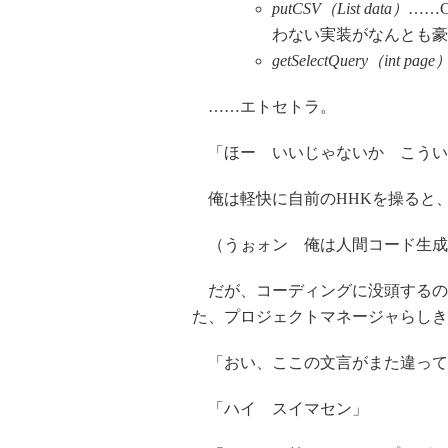
putCSV（List data）
……
わない実装がなんとも豪
getSelectQuery（int page
……エトセトラ。
「ほー いいじゃないか こうい
俺は軽快に自前のHHKを操ると
（うぉォン 俺は人間コード生成
だが、コーディングに没頭するの
た、プロジェクトマネージャらしき
「おい、ここの文言がまた違ってる
「ハイ スイマセン」