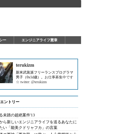
シー
エンジニアライフ憲章
terukizm
新米武装派フリーランスプログラマ
男子（0x1d歳）。
お仕事募集中です
☆ twitter: @terukizm
エントリー
る未踏の超絶案件'13
から新しいエンジニアライフを送るあなたに
たい「能美クドリャフカ」の言葉