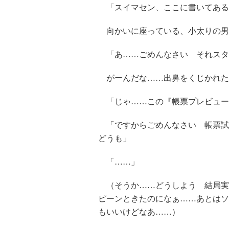
「スイマセン、ここに書いてある
向かいに座っている、小太りの男
「あ……ごめんなさい それスタ
がーんだな……出鼻をくじかれた
「じゃ……この『帳票プレビュー
「ですからごめんなさい 帳票試
どうも」
「……」
（そうか……どうしよう 結局実
ピーンときたのになぁ……あとはソ
もいいけどなあ……）