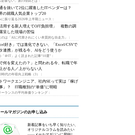
る必要ない」派の理由とは：
通を抜いて2位に躍進したITベンダーは？
業界の就職人気企業トップ20
みに振り返る2026年上半期ニュース：
I活用する新人増えてOJT負担増」 複数の調
露呈した現場の苦悩
なのは「AIに代替されにくい本質的な自走力」：
xcel好き」では進化できない、「Excel/CSVで
タ連携」が残る今、AIをどう使うか
「＠IT」よく読まれた記事“10選”：
Iで何を変えたの？」と問われる今、転職で年
上がる人／上がらない人
AI時代の年収向上戦略（3）：
トワークエンジニア、社内SEって実は「稼げ
事」？ IT職種別の“単価”に明暗
フリーランスの平均単価ランキング：
メールマガジンのお申し込み
新着記事をいち早く知りたい、
オリジナルコラムを読みたい
――メールマガジンに登録し