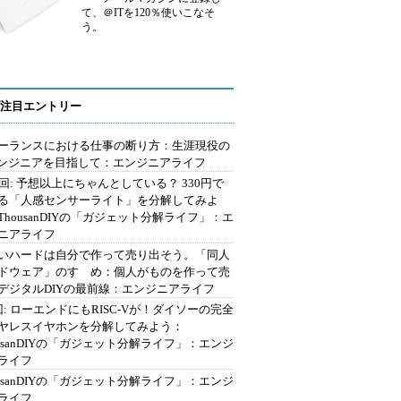
て、＠ITを120％使いこなそ
う。
注目エントリー
ーランスにおける仕事の断り方：生涯現役の
エンジニアを目指して：エンジニアライフ
2回: 予想以上にちゃんとしている？ 330円で
る「人感センサーライト」を分解してみよ
ThousanDIYの「ガジェット分解ライフ」：エ
ニアライフ
いハードは自分で作って売り出そう。「同人
ドウェア」のすゝめ：個人がものを作って売
デジタルDIYの最前線：エンジニアライフ
回: ローエンドにもRISC-Vが！ダイソーの完全
ヤレスイヤホンを分解してみよう：
ousanDIYの「ガジェット分解ライフ」：エンジ
ライフ
ousanDIYの「ガジェット分解ライフ」：エンジ
ライフ