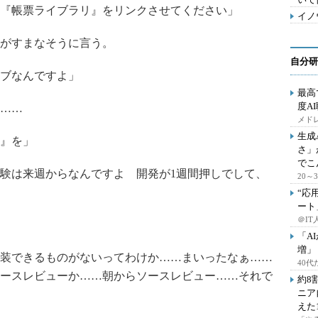
『帳票ライブラリ』をリンクさせてください」
イノ
がすまなそうに言う。
自分研
ブなんですよ」
最高
度A
……
メドレ
生成
』を」
さ」
でこ
験は来週からなんですよ 開発が1週間押しでして、
20
“応
ート
＠IT
「A
増」
装できるものがないってわけか……まいったなぁ……
40
ースレビューか……朝からソースレビュー……それで
約8
ニア
えた