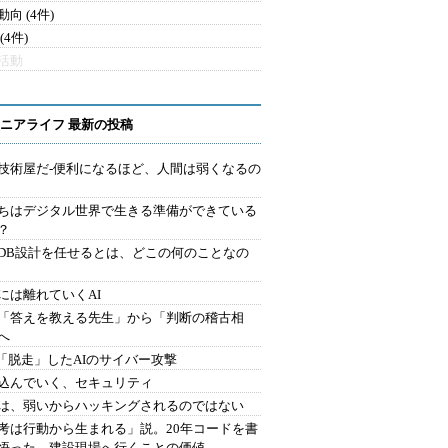
向 (4件)
(4件)
活動
ニアライフ 最新の投稿
技術屋だ-便利になるほど、人間は弱くなるの
ちはデジタル世界で生きる準備ができている
？
にDB設計を任せるとは、どこの何のことなの
には離れていくAI
を「答えを教える先生」から「判断の稽古相
へ
2.「脱走」したAIのサイバー攻撃
込んでいく、セキュリティ
は、弱いからハッキングされるのではない
考は行動から生まれる」説。20年コードを書
悟った、建設現場へ行くことの価値