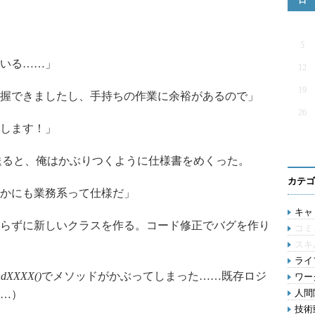
日
5
いる……」
12
19
握できましたし、手持ちの作業に余裕があるので」
26
します！」
送ると、俺はかぶりつくように仕様書をめくった。
カテゴ
かにも業務系って仕様だ」
キャリ
らずに新しいクラスを作る。コード修正でバグを作り
コミ
スキ
ライ
ndXXXX()
でメソッドがかぶってしまった……既存ロジ
ワー
人間関
…）
技術動