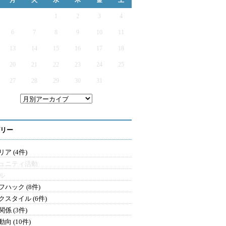
月
火
水
木
金
土
1
2
3
4
6
7
8
9
10
11
13
14
15
16
17
18
20
21
22
23
24
25
27
28
29
30
31
リー
ア (4件)
ュニティ活動
ル
フハック (8件)
クスタイル (6件)
係 (3件)
向 (10件)