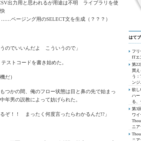
CSV出力用と思われるが用途は不明 ライブラリを使
快
）
……ページング用のSELECT文を生成（？？？）
はてブ
うのでいいんだよ こういうので」
フリ
IT
、テストコードを書き始めた。
第2
買え
う：
機だ）
ンジ
欲し
もつかの間、俺のフロー状態は目と鼻の先で始まっ
ハー
中年男の説教によって妨げられた。
る、
第3
ぞ！！ まったく何度言ったらわかるんだ!?」
ワイ
Th
ニア
Th
ニア