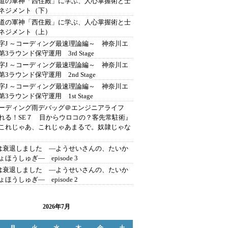
道の軍神「西住殿」に学ぶ、人心掌握術と士
ネジメント（下）
道の軍神「西住殿」に学ぶ、人心掌握術と士
ネジメント（上）
字J ～コーディング最速理論編～ 神奈川エ
第3ラウンド保守運用 3rd Stage
字J ～コーディング最速理論編～ 神奈川エ
第3ラウンド保守運用 2nd Stage
字J ～コーディング最速理論編～ 神奈川エ
3ラウンド保守運用 1st Stage
ーディング雨デバッグ＠エンジニアライフ
れる！SE７ 目からウロコの？客先常駐術』
これじゃあ、これじゃあまるで。奴隷じゃな
erは衰退しました ―ようせいさんの、たいか
ほうしゅぎ― episode 3
erは衰退しました ―ようせいさんの、たいか
ほうしゅぎ― episode 2
2026年7月