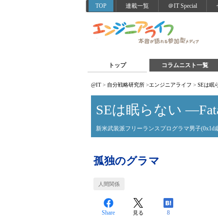
TOP
連載一覧
＠IT Special
トップ
コラムニスト一覧
@IT
>
自分戦略研究所
>
エンジニアライフ
>
SEは眠らな
SEは眠らない ―Fatal /
新米武装派フリーランスプログラマ男子(0x1d歳
孤独のグラマ
人間関係
Share
8
見る