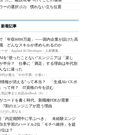
ウーの選択 (12) 慣れない立ち位置
 新着記事
で「年収6000万超」――国内企業が設けた高
I職 どんなスキルが求められるのか
ーが「Applied AI Developer」人材募集：
AIを“使ったことない”エンジニアは「楽し
が半分？ 仕事に「満足」する理由は年代別
んなに違った
～30代が最も「やや不満」が多い：
用情報が消える”って本当？ 「生成AIパスポ
」って何？ IT資格の今を読む
人気記事まとめ読みeBook（6）：
Iがコードを書く時代、新職種FDEが需要
 7割のエンジニアが思う理由
代だけ少し異なる：
割「内定期間中に学ぶべき」 未経験エンジ
自主学習のハードル2位「モチベ維持」を超
1位は？