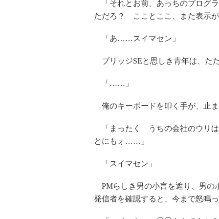
「それとお前、あっちのプログラ
ただろ？ こことここ、また表示が
「あ……スイマセン」
ブリッジSEと思しき青年は、た
「……」
俺のキーボードを叩く手が、止ま
「まったく うちの会社のウリは
とにもォ……」
「スイマセン」
PMらしき男の小言を遮り、男の
発信者を確認すると、今まで怒鳴っ