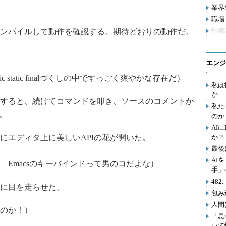
業界動
職場 
転職
ンパイルして動作を確認する。期待どおりの動作だ。
エンジ
 static finalづくしの中ですっごく爽やかな存在だ）
私は
か
すると、続けてコマンドを叩き、ソースのコメントか
私た
。
のか
AI
にエディタ上に美しいAPIの花が開いた。
か？
最後
AI
Emacsのキーバインドって男のコだよな）
手」
48
に目を走らせた。
包み
人間
のか！）
「思
いて