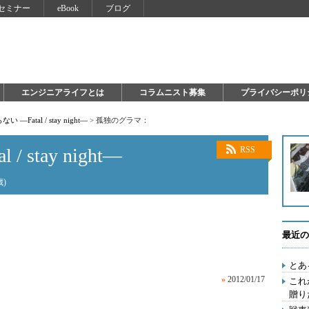
セミナー
eBook
ブログ
エンジニアライフとは
コラムニスト募集
プライバシーポリ
い ―Fatal / stay night―
>
孤独のグラマ：
 stay night―
RSS
)
最近の
とあ
»
2012/01/17
これ
贈り