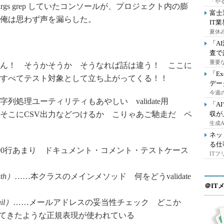
「や
t | xargs grep していたコンソールが、プロジェクト内の膨
富士
俺は思わず声を漏らした。
IT
夏休
「A
査で
重要
ん！ そうかそうか そうなれば話は違う！ ここに
「E
すべてテスト対象として立ち上がってくる！！
デー
今週の
処理ユーティリティもあやしい validate用
「A
そこにCSV出力などつけるか こりゃあご馳走だ ペ
収が
生成
ネッ
る仕
000行あまり ドキュメント・コメント・テストケース
IT
ngth）
……本クラスのメインメソッド 何をどうvalidate
＠IT
ail）
……メールアドレスの妥当性チェック どこか
してきたような正規表現が使われている