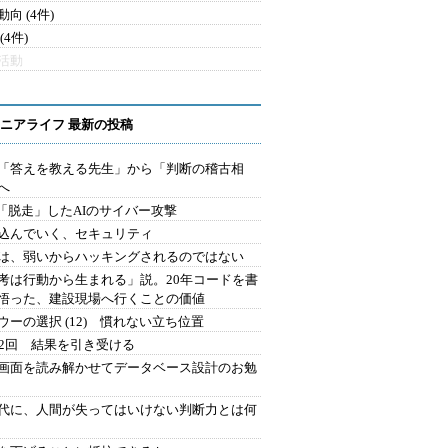
向 (4件)
(4件)
活動
ニアライフ 最新の投稿
を「答えを教える先生」から「判断の稽古相
へ
2.「脱走」したAIのサイバー攻撃
込んでいく、セキュリティ
は、弱いからハッキングされるのではない
考は行動から生まれる」説。20年コードを書
悟った、建設現場へ行くことの価値
ウーの選択 (12) 慣れない立ち位置
42回 結果を引き受ける
で画面を読み解かせてデータベース設計のお勉
時代に、人間が失ってはいけない判断力とは何