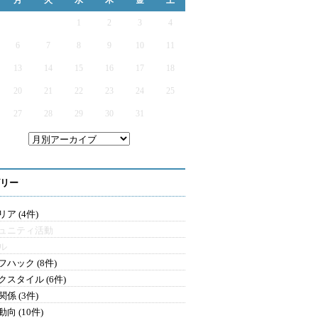
月
火
水
木
金
土
1
2
3
4
6
7
8
9
10
11
13
14
15
16
17
18
20
21
22
23
24
25
27
28
29
30
31
リー
ア (4件)
ュニティ活動
ル
フハック (8件)
クスタイル (6件)
係 (3件)
向 (10件)