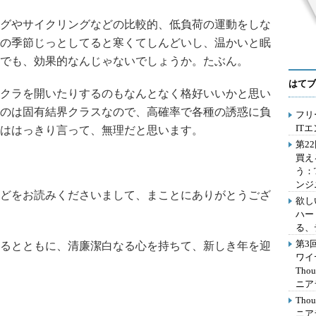
グやサイクリングなどの比較的、低負荷の運動をしな
の季節じっとしてると寒くてしんどいし、温かいと眠
でも、効果的なんじゃないでしょうか。たぶん。
はてブ
クラを開いたりするのもなんとなく格好いいかと思い
のは固有結界クラスなので、高確率で各種の誘惑に負
フリ
IT
ははっきり言って、無理だと思います。
第2
買え
う：
ンジ
どをお読みくださいまして、まことにありがとうござ
欲し
ハー
る、
第3
るとともに、清廉潔白なる心を持ちて、新しき年を迎
ワイ
Th
ニア
Th
ニア