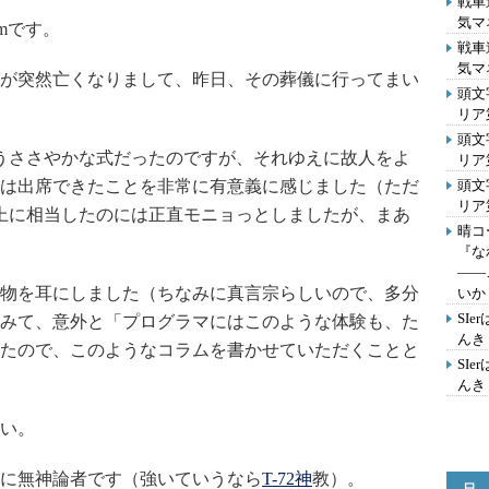
戦車
気マ
zmです。
戦車
気マ
が突然亡くなりまして、昨日、その葬儀に行ってまい
頭文
リア
頭文
うささやかな式だったのですが、それゆえに故人をよ
リア
は出席できたことを非常に有意義に感じました（ただ
頭文
リア第
上に相当したのには正直モニョっとしましたが、まあ
晴コ
『な
――
物を耳にしました（ちなみに真言宗らしいので、多分
いか
SI
みて、意外と「プログラマにはこのような体験も、た
んきょ
たので、このようなコラムを書かせていただくことと
SI
んきょ
い。
に無神論者です（強いていうなら
T-72神
教）。