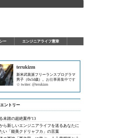
シー
エンジニアライフ憲章
terukizm
新米武装派フリーランスプログラマ
男子（0x1d歳）。
お仕事募集中です
☆ twitter: @terukizm
エントリー
る未踏の超絶案件'13
から新しいエンジニアライフを送るあなたに
たい「能美クドリャフカ」の言葉