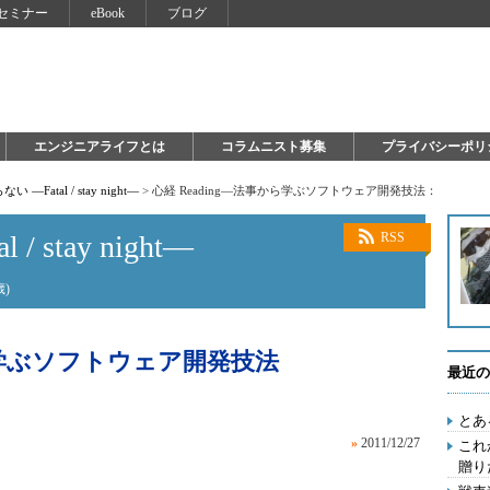
セミナー
eBook
ブログ
エンジニアライフとは
コラムニスト募集
プライバシーポリ
い ―Fatal / stay night―
>
心経 Reading―法事から学ぶソフトウェア開発技法：
 stay night―
RSS
)
から学ぶソフトウェア開発技法
最近の
とあ
»
2011/12/27
これ
贈り