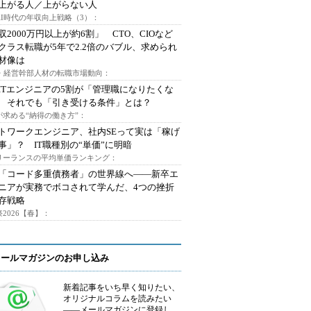
上がる人／上がらない人
AI時代の年収向上戦略（3）：
収2000万円以上が約6割」 CTO、CIOなど
クラス転職が5年で2.2倍のバブル、求められ
材像は
O・経営幹部人材の転職市場動向：
ITエンジニアの5割が「管理職になりたくな
 それでも「引き受ける条件」とは？
が求める“納得の働き方”：
トワークエンジニア、社内SEって実は「稼げ
事」？ IT職種別の“単価”に明暗
フリーランスの平均単価ランキング：
で「コード多重債務者」の世界線へ――新卒エ
ニアが実務でボコされて学んだ、4つの挫折
存戦略
2026【春】：
メールマガジンのお申し込み
新着記事をいち早く知りたい、
オリジナルコラムを読みたい
――メールマガジンに登録し