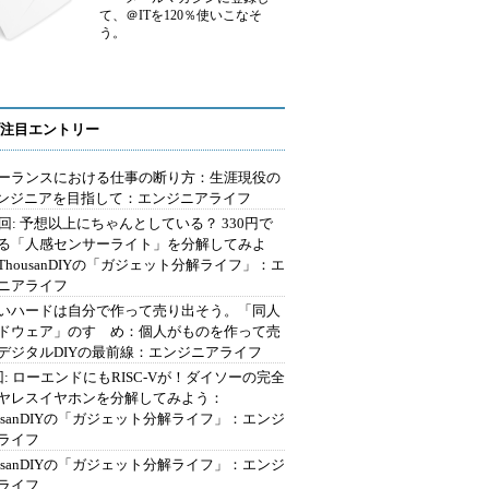
て、＠ITを120％使いこなそ
う。
注目エントリー
ーランスにおける仕事の断り方：生涯現役の
エンジニアを目指して：エンジニアライフ
2回: 予想以上にちゃんとしている？ 330円で
る「人感センサーライト」を分解してみよ
ThousanDIYの「ガジェット分解ライフ」：エ
ニアライフ
いハードは自分で作って売り出そう。「同人
ドウェア」のすゝめ：個人がものを作って売
デジタルDIYの最前線：エンジニアライフ
回: ローエンドにもRISC-Vが！ダイソーの完全
ヤレスイヤホンを分解してみよう：
ousanDIYの「ガジェット分解ライフ」：エンジ
ライフ
ousanDIYの「ガジェット分解ライフ」：エンジ
ライフ