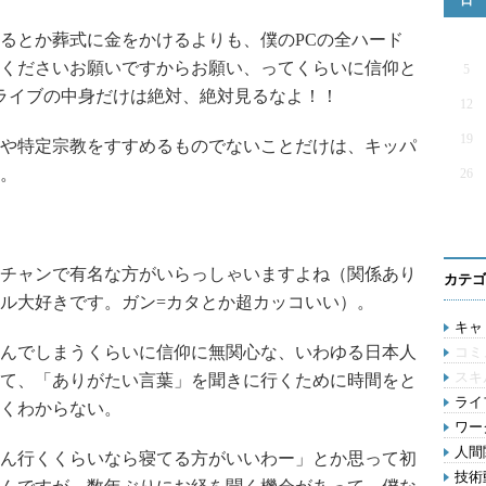
日
るとか葬式に金をかけるよりも、僕のPCの全ハード
くださいお願いですからお願い、ってくらいに信仰と
5
ライブの中身だけは絶対、絶対見るなよ！！
12
19
や特定宗教をすすめるものでないことだけは、キッパ
。
26
チャンで有名な方がいらっしゃいますよね（関係あり
カテゴ
ル大好きです。ガン=カタとか超カッコいい）。
キャリ
んでしまうくらいに信仰に無関心な、いわゆる日本人
コミ
スキ
て、「ありがたい言葉」を聞きに行くために時間をと
ライ
くわからない。
ワー
人間関
ん行くくらいなら寝てる方がいいわー」とか思って初
技術動