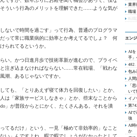
いんですが、数年ぶりにお経を聞く機会があって、僕な
業界動
そういう行為のメリットを理解できた……ような気が
職場 
転職
しないで時間を過ごす」って行為、普通のプログラマ
だって常に職業病的に効率とか考えてるでしょ？ 何
エンジ
けられてるというか。
AI
手」
らい。かつ日進月歩で技術革新が進むので、プライベ
48
と注ぎ込まなければならない……常在戦場、「戦わな
包み
風潮、あるじゃないですか。
人間
「思
しても、「とりあえず寝て体力を回復したい」とか、
いて
人は「家族サービスしなきゃ」とか、些末なことから
イノ
第7
odo」が普段からとにかく、たくさんある。それを潰
AI
強
AI
ってるだけ」という、一見「極めて非効率的」なこと
か
ない」んですよね。暇で暇でしょうがなかったとして