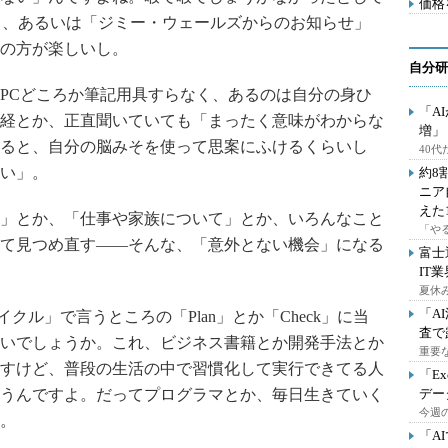
価格
トみたり、あるいは「ジミー・ウェールズからのお知らせ」
の方が楽しいし。
自分研
PCどころか筆記用具すらなく、あるのは自分の身ひ
「A
経とか、正直聞いていても「まったく意味がわからな
増」
ると、自分の脳みそを使って思案にふけるくらいし
40
い」。
約8
ニア
えた
」とか、「仕事や家族について」とか、いろんなこと
「や
て見つめ直す――そんな、「意外とない機会」になる
富士
IT
夏休
「A
ル」で言うところの「Plan」とか「Check」に当
査で
いでしょうか。これ、ビジネス書籍とか開発手法とか
重要
すけど、普段の生活の中で習慣化して実行できてる人
「E
うんですよ。だってプログラマとか、毎日生きていく
デー
今週の
。
「A