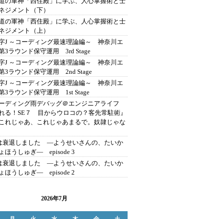
道の軍神「西住殿」に学ぶ、人心掌握術と士
ネジメント（下）
道の軍神「西住殿」に学ぶ、人心掌握術と士
ネジメント（上）
字J ～コーディング最速理論編～ 神奈川エ
第3ラウンド保守運用 3rd Stage
字J ～コーディング最速理論編～ 神奈川エ
第3ラウンド保守運用 2nd Stage
字J ～コーディング最速理論編～ 神奈川エ
3ラウンド保守運用 1st Stage
ーディング雨デバッグ＠エンジニアライフ
れる！SE７ 目からウロコの？客先常駐術』
これじゃあ、これじゃあまるで。奴隷じゃな
erは衰退しました ―ようせいさんの、たいか
ほうしゅぎ― episode 3
erは衰退しました ―ようせいさんの、たいか
ほうしゅぎ― episode 2
2026年7月