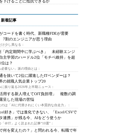
を下げることに抵抗できるか
 新着記事
Iがコードを書く時代、新職種FDEが需要
 7割のエンジニアが思う理由
代だけ少し異なる：
割「内定期間中に学ぶべき」 未経験エンジ
自主学習のハードル2位「モチベ維持」を超
1位は？
る必要ない」派の理由とは：
通を抜いて2位に躍進したITベンダーは？
業界の就職人気企業トップ20
みに振り返る2026年上半期ニュース：
I活用する新人増えてOJT負担増」 複数の調
露呈した現場の苦悩
なのは「AIに代替されにくい本質的な自走力」：
xcel好き」では進化できない、「Excel/CSVで
タ連携」が残る今、AIをどう使うか
「＠IT」よく読まれた記事“10選”：
Iで何を変えたの？」と問われる今、転職で年