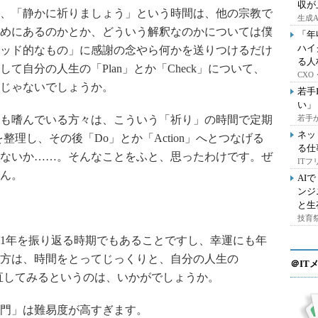
収が
、「静かに祈りましょう」という時間は、他の宗教で
生成
めにあるのかとか、どういう解釈なのかについては僕
「年
ハイ
ッド的なもの」に感謝の念やら何かを送りつけるだけ
る人
て自分の人生の「Plan」とか「Check」について、
CX
じゃないでしょうか。
若手
い」
も嗜んでいる方々は、こういう「祈り」の時間で定期
若手
ネッ
」を整理し、その後「Do」とか「Action」へとつなげる
る仕
ないか……。そんなことをふと、思ったわけです。ぜ
IT
ん。
AI
ンジ
と生
技育祭
1年を振り返る時期でもあることですし、幸運にも年
方は、時間をとってじっくりと、自分の人生の
＠IT
つめ直してみるというのは、いかがでしょうか。
門」は難易度が高すぎます。