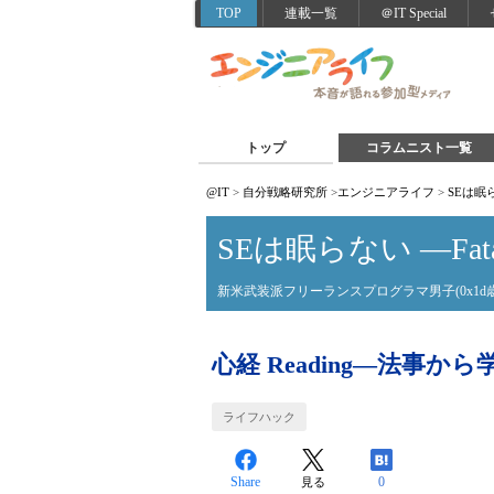
TOP
連載一覧
＠IT Special
トップ
コラムニスト一覧
@IT
>
自分戦略研究所
>
エンジニアライフ
>
SEは眠らな
SEは眠らない ―Fatal /
新米武装派フリーランスプログラマ男子(0x1d歳
心経 Reading―法事
ライフハック
Share
0
見る