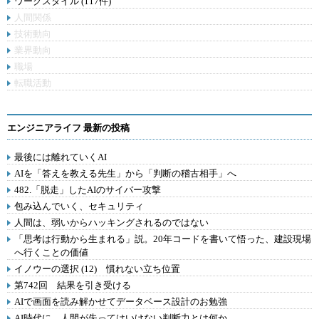
ワークスタイル (117件)
人間関係
技術動向
業界動向
職場
転職活動
エンジニアライフ 最新の投稿
最後には離れていくAI
AIを「答えを教える先生」から「判断の稽古相手」へ
482.「脱走」したAIのサイバー攻撃
包み込んでいく、セキュリティ
人間は、弱いからハッキングされるのではない
「思考は行動から生まれる」説。20年コードを書いて悟った、建設現場
へ行くことの価値
イノウーの選択 (12) 慣れない立ち位置
第742回 結果を引き受ける
AIで画面を読み解かせてデータベース設計のお勉強
AI時代に、人間が失ってはいけない判断力とは何か