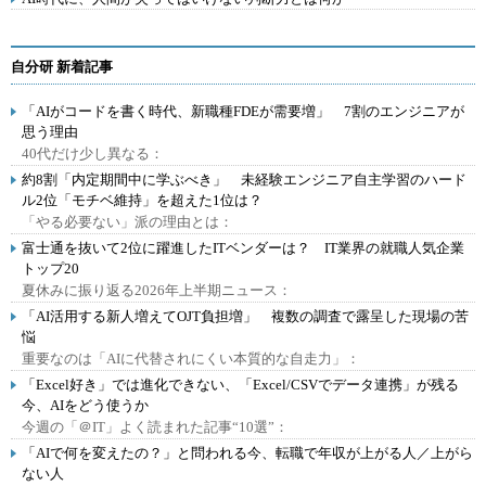
自分研 新着記事
「AIがコードを書く時代、新職種FDEが需要増」 7割のエンジニアが
思う理由
40代だけ少し異なる：
約8割「内定期間中に学ぶべき」 未経験エンジニア自主学習のハード
ル2位「モチベ維持」を超えた1位は？
「やる必要ない」派の理由とは：
富士通を抜いて2位に躍進したITベンダーは？ IT業界の就職人気企業
トップ20
夏休みに振り返る2026年上半期ニュース：
「AI活用する新人増えてOJT負担増」 複数の調査で露呈した現場の苦
悩
重要なのは「AIに代替されにくい本質的な自走力」：
「Excel好き」では進化できない、「Excel/CSVでデータ連携」が残る
今、AIをどう使うか
今週の「＠IT」よく読まれた記事“10選”：
「AIで何を変えたの？」と問われる今、転職で年収が上がる人／上がら
ない人