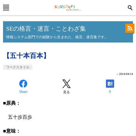
SEの格言・迷言・ことわざ集
情報システム部門での経験から生まれた、格言、迷言集です。
【五十本百本】
ワークスタイル
»
2014/04/14
Share
0
見る
■原典：
五十歩百歩
■意味：