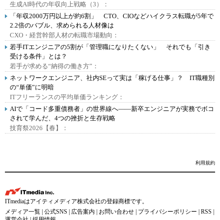
生成AI時代の年収向上戦略（3）：
「年収2000万円以上が約6割」 CTO、CIOなどハイクラス転職が5年で
2.2倍のバブル、求められる人材像は
CXO・経営幹部人材の転職市場動向：
若手ITエンジニアの5割が「管理職になりたくない」 それでも「引き
受ける条件」とは？
若手が求める“納得の働き方”：
ネットワークエンジニア、社内SEって実は「稼げる仕事」？ IT職種別
の“単価”に明暗
ITフリーランスの平均単価ランキング：
AIで「コード多重債務者」の世界線へ――新卒エンジニアが実務でボコ
されて学んだ、4つの挫折と生存戦略
技育祭2026【春】：
利用規約
ITmediaはアイティメディア株式会社の登録商標です。
メディア一覧
|
公式SNS
|
広告案内
|
お問い合わせ
|
プライバシーポリシー
|
RSS
|
運営会社
|
採用情報