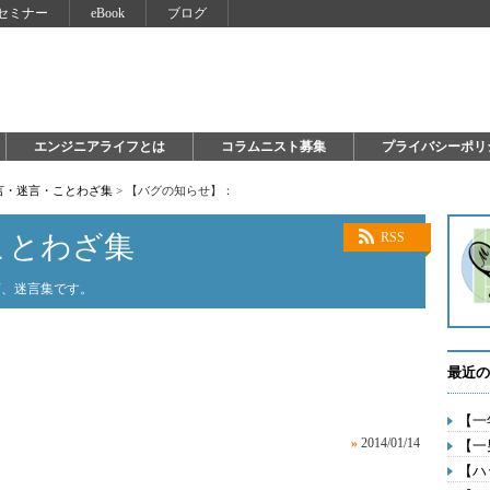
セミナー
eBook
ブログ
エンジニアライフとは
コラムニスト募集
プライバシーポリ
言・迷言・ことわざ集
>
【バグの知らせ】：
ことわざ集
RSS
言、迷言集です。
最近の
【一
»
2014/01/14
【一
【ハ