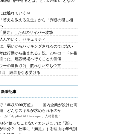
にDB設計を任せるとは、どこの何のことなの
には離れていくAI
を「答えを教える先生」から「判断の稽古相
へ
2.「脱走」したAIのサイバー攻撃
込んでいく、セキュリティ
は、弱いからハッキングされるのではない
考は行動から生まれる」説。20年コードを書
悟った、建設現場へ行くことの価値
ウーの選択 (12) 慣れない立ち位置
42回 結果を引き受ける
 新着記事
で「年収6000万超」――国内企業が設けた高
I職 どんなスキルが求められるのか
ーが「Applied AI Developer」人材募集：
AIを“使ったことない”エンジニアは「楽し
が半分？ 仕事に「満足」する理由は年代別