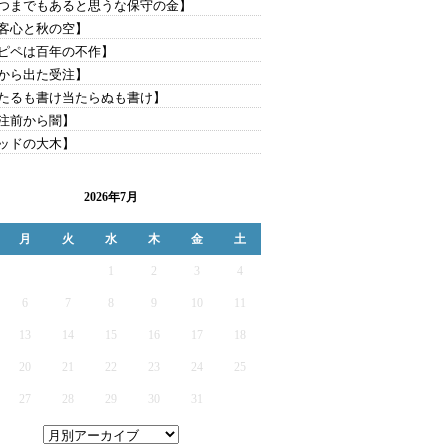
つまでもあると思うな保守の金】
客心と秋の空】
ピペは百年の不作】
から出た受注】
たるも書け当たらぬも書け】
注前から闇】
ッドの大木】
2026年7月
月
火
水
木
金
土
1
2
3
4
6
7
8
9
10
11
13
14
15
16
17
18
20
21
22
23
24
25
27
28
29
30
31