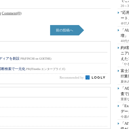
でこ
20
“応
Comment(0)
ート
＠IT
「A
前の投稿へ
増」
40
約8
ニア
メディアを創設
えた
PR(FINCHI on GOETHE)
「や
横断検索で一元化
PR(ITmedia エンタープライズ)
富士
IT
Recommended by
夏休
「A
査で
重要
「E
デー
今週の
「A
収が