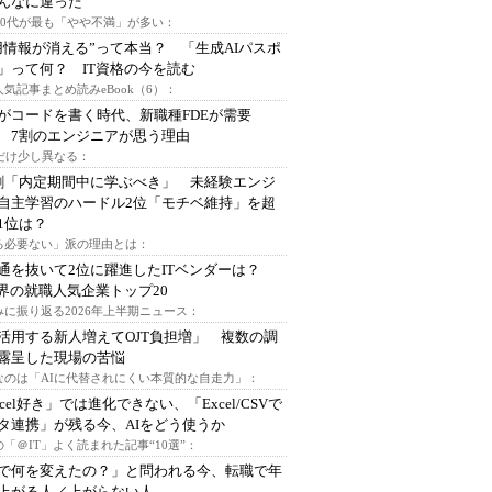
んなに違った
～30代が最も「やや不満」が多い：
用情報が消える”って本当？ 「生成AIパスポ
」って何？ IT資格の今を読む
人気記事まとめ読みeBook（6）：
Iがコードを書く時代、新職種FDEが需要
 7割のエンジニアが思う理由
代だけ少し異なる：
割「内定期間中に学ぶべき」 未経験エンジ
自主学習のハードル2位「モチベ維持」を超
1位は？
る必要ない」派の理由とは：
通を抜いて2位に躍進したITベンダーは？
業界の就職人気企業トップ20
みに振り返る2026年上半期ニュース：
I活用する新人増えてOJT負担増」 複数の調
露呈した現場の苦悩
なのは「AIに代替されにくい本質的な自走力」：
xcel好き」では進化できない、「Excel/CSVで
タ連携」が残る今、AIをどう使うか
「＠IT」よく読まれた記事“10選”：
Iで何を変えたの？」と問われる今、転職で年
上がる人／上がらない人