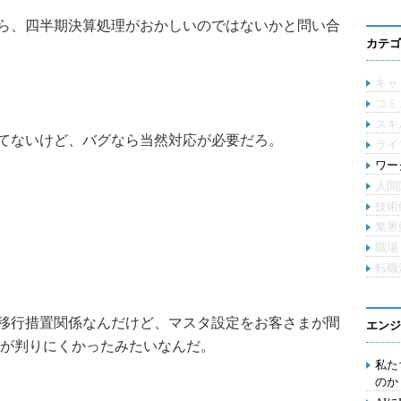
ら、四半期決算処理がおかしいのではないかと問い合
カテゴ
キャ
コミ
スキ
てないけど、バグなら当然対応が必要だろ。
ライ
ワー
人間
技術
業界
職場
転職
移行措置関係なんだけど、マスタ設定をお客さまが間
エンジ
が判りにくかったみたいなんだ。
私た
のか