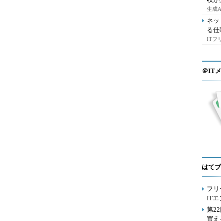
生成
ネッ
る仕
IT
＠IT
はてブ
フリ
IT
第2
買え