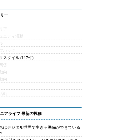
リー
リア
ュニティ活動
ル
フハック
クスタイル (117件)
関係
動向
動向
活動
ニアライフ 最新の投稿
ちはデジタル世界で生きる準備ができている
？