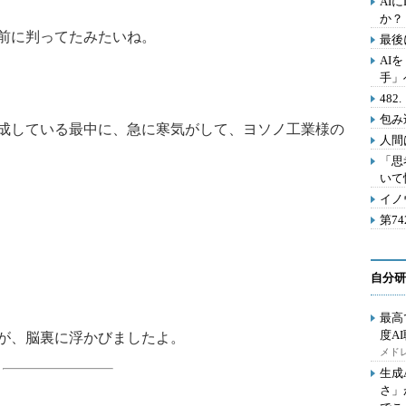
AI
か？
前に判ってたみたいね。
最後
AI
手」
48
包み
成している最中に、急に寒気がして、ヨソノ工業様の
人間
「思
いて
イノ
第7
自分研
最高
度A
が、脳裏に浮かびましたよ。
メドレ
生成
さ」