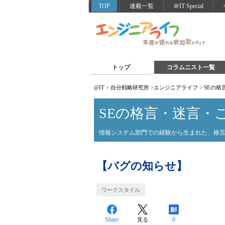
TOP
連載一覧
＠IT Special
トップ
コラムニスト一覧
@IT
>
自分戦略研究所
>
エンジニアライフ
>
SEの格
SEの格言・迷言・
情報システム部門での経験から生まれた、格
【バグの知らせ】
ワークスタイル
Share
0
見る