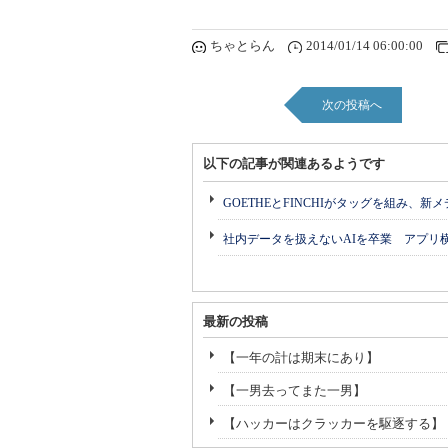
ちゃとらん
2014/01/14 06:00:00
次の投稿へ
以下の記事が関連あるようです
GOETHEとFINCHIがタッグを組み、新
社内データを扱えないAIを卒業 アプリ
最新の投稿
【一年の計は期末にあり】
【一男去ってまた一男】
【ハッカーはクラッカーを駆逐する】