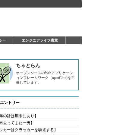
シー
エンジニアライフ憲章
ちゃとらん
オープンソースのWebアプリケーシ
ョンフレームワーク（openGion)を主
催しています。
エントリー
年の計は期末にあり】
男去ってまた一男】
ッカーはクラッカーを駆逐する】