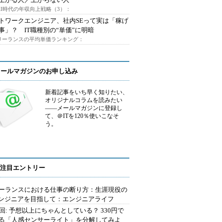
AI時代の年収向上戦略（3）：
トワークエンジニア、社内SEって実は「稼げ
事」？ IT職種別の“単価”に明暗
フリーランスの平均単価ランキング：
メールマガジンのお申し込み
新着記事をいち早く知りたい、
オリジナルコラムを読みたい
――メールマガジンに登録し
て、＠ITを120％使いこなそ
う。
注目エントリー
ーランスにおける仕事の断り方：生涯現役の
エンジニアを目指して：エンジニアライフ
2回: 予想以上にちゃんとしている？ 330円で
る「人感センサーライト」を分解してみよ